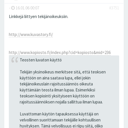
-
16.01.06 00:07
#3751
Linkkejä liittyen tekijänoikeuksiin.
http://www.kuvastory.fi/
http://www.kopiosto.fi/index.php?cid=kopiosto&mid=236
Teosten luvaton käyttö
Tekijän yksinoikeus merkitsee sitä, että teoksen
käyttöön on aina saatava lupa, ellei jokin
tekijänoikeuslain rajoitussäännös oikeuta
käyttämään teosta ilman lupaa. Esimerkiksi
teoksen kopiointi yksityiseen käyttöön on
rajoitussäännöksen nojalla sallittua ilman lupaa.
Luvattoman käytön tapauksessa käyttäjä on
velvollinen suorittamaan tekijälle kohtuullisen
hyvityksen. Tämä velvollisuus ei riipu siitä, oliko