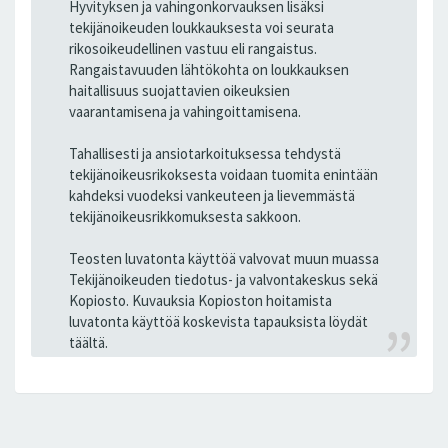
Hyvityksen ja vahingonkorvauksen lisäksi
tekijänoikeuden loukkauksesta voi seurata
rikosoikeudellinen vastuu eli rangaistus.
Rangaistavuuden lähtökohta on loukkauksen
haitallisuus suojattavien oikeuksien
vaarantamisena ja vahingoittamisena.
Tahallisesti ja ansiotarkoituksessa tehdystä
tekijänoikeusrikoksesta voidaan tuomita enintään
kahdeksi vuodeksi vankeuteen ja lievemmästä
tekijänoikeusrikkomuksesta sakkoon.
Teosten luvatonta käyttöä valvovat muun muassa
Tekijänoikeuden tiedotus- ja valvontakeskus sekä
Kopiosto. Kuvauksia Kopioston hoitamista
luvatonta käyttöä koskevista tapauksista löydät
täältä.