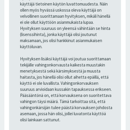
käyttäjä tietoinen käytön luvattomuudesta. Näin
ollen myös hyvässä uskossa oleva käyttäjä on
velvollinen suorittamaan hyvityksen, mikäli hänellä
ei ole ollut käyttöön asianmukaista lupaa.
Hyvityksen suuruus on yleensä vähintään se hinta
(lisenssihinta), jonka käyttäjä olisi joutunut
maksamaan, jos olisi hankkinut asianmukaisen
käyttöluvan.
Hyvityksen lisäksi käyttäjä voi joutua suorittamaan
tekijälle vahingonkorvausta kaikesta muustakin
menetyksestä sekä kärsimyksestä ja muusta
haitasta, jos hänellä olisi ollut aihetta epäillä, että
käyttö ei ole luvallista. Vahingonkorvauksen
suuruus arvioidaan kussakin tapauksessa erikseen.
Pääsääntönä on, että korvauksena on suoritettava
vahingon täysi määrä. Tämä tarkoittaa sitä, että
vahingonkärsijän tulee päästä korvauksen johdosta
asemaan, jossa hän olisi, jollei luvatonta käyttöä
olisi lainkaan sattunut.