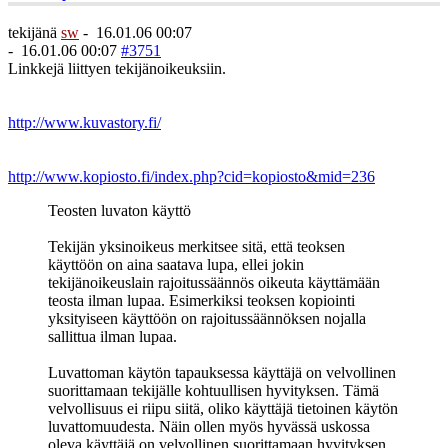
tekijänä
sw
-
16.01.06 00:07
-
16.01.06 00:07
#3751
Linkkejä liittyen tekijänoikeuksiin.
http://www.kuvastory.fi/
http://www.kopiosto.fi/index.php?cid=kopiosto&mid=236
Teosten luvaton käyttö
Tekijän yksinoikeus merkitsee sitä, että teoksen
käyttöön on aina saatava lupa, ellei jokin
tekijänoikeuslain rajoitussäännös oikeuta käyttämään
teosta ilman lupaa. Esimerkiksi teoksen kopiointi
yksityiseen käyttöön on rajoitussäännöksen nojalla
sallittua ilman lupaa.
Luvattoman käytön tapauksessa käyttäjä on velvollinen
suorittamaan tekijälle kohtuullisen hyvityksen. Tämä
velvollisuus ei riipu siitä, oliko käyttäjä tietoinen käytön
luvattomuudesta. Näin ollen myös hyvässä uskossa
oleva käyttäjä on velvollinen suorittamaan hyvityksen,