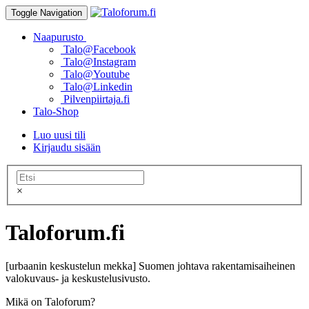
Toggle Navigation
Naapurusto
Talo@Facebook
Talo@Instagram
Talo@Youtube
Talo@Linkedin
Pilvenpiirtaja.fi
Talo-Shop
Luo uusi tili
Kirjaudu sisään
×
Taloforum.fi
[urbaanin keskustelun mekka] Suomen johtava rakentamisaiheinen
valokuvaus- ja keskustelusivusto.
Mikä on Taloforum?