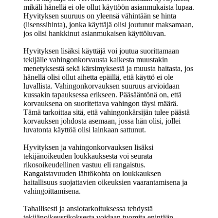
mikäli hänellä ei ole ollut käyttöön asianmukaista lupaa.
Hyvityksen suuruus on yleensä vähintään se hinta
(lisenssihinta), jonka käyttäjä olisi joutunut maksamaan,
jos olisi hankkinut asianmukaisen käyttöluvan.
Hyvityksen lisäksi käyttäjä voi joutua suorittamaan
tekijälle vahingonkorvausta kaikesta muustakin
menetyksestä sekä kärsimyksestä ja muusta haitasta, jos
hänellä olisi ollut aihetta epäillä, että käyttö ei ole
luvallista. Vahingonkorvauksen suuruus arvioidaan
kussakin tapauksessa erikseen. Pääsääntönä on, että
korvauksena on suoritettava vahingon täysi määrä.
Tämä tarkoittaa sitä, että vahingonkärsijän tulee päästä
korvauksen johdosta asemaan, jossa hän olisi, jollei
luvatonta käyttöä olisi lainkaan sattunut.
Hyvityksen ja vahingonkorvauksen lisäksi
tekijänoikeuden loukkauksesta voi seurata
rikosoikeudellinen vastuu eli rangaistus.
Rangaistavuuden lähtökohta on loukkauksen
haitallisuus suojattavien oikeuksien vaarantamisena ja
vahingoittamisena.
Tahallisesti ja ansiotarkoituksessa tehdystä
tekijänoikeusrikoksesta voidaan tuomita enintään