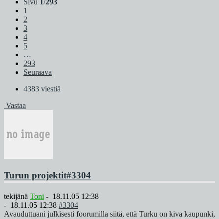
Sivu
1
/
293
1
2
3
4
5
…
293
Seuraava
4383 viestiä
Vastaa
Turun projektit
#3304
tekijänä
Toni
-
18.11.05 12:38
-
18.11.05 12:38
#3304
Avauduttuani julkisesti foorumilla siitä, että Turku on kiva kaupunki,