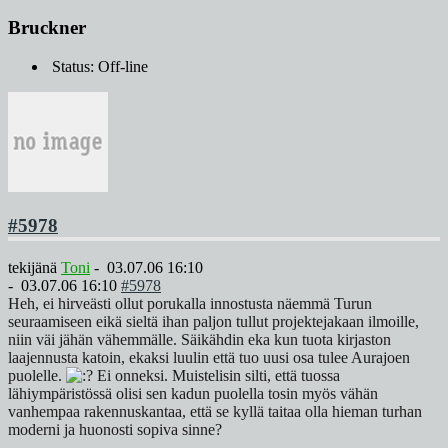
Bruckner
Status: Off-line
#5978
tekijänä
Toni
-
03.07.06 16:10
-
03.07.06 16:10
#5978
Heh, ei hirveästi ollut porukalla innostusta näemmä Turun
seuraamiseen eikä sieltä ihan paljon tullut projektejakaan ilmoille,
niin väi jähän vähemmälle. Säikähdin eka kun tuota kirjaston
laajennusta katoin, ekaksi luulin että tuo uusi osa tulee Aurajoen
puolelle.
Ei onneksi. Muistelisin silti, että tuossa
lähiympäristössä olisi sen kadun puolella tosin myös vähän
vanhempaa rakennuskantaa, että se kyllä taitaa olla hieman turhan
moderni ja huonosti sopiva sinne?