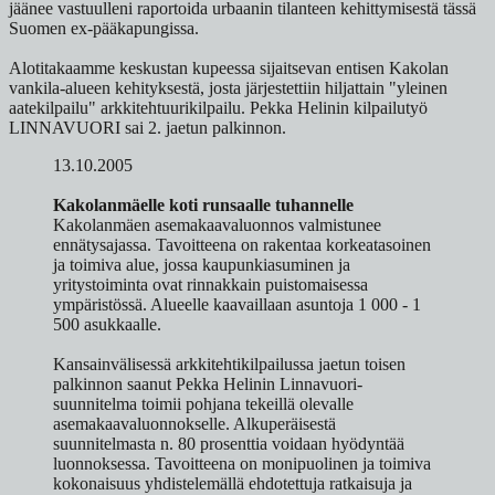
jäänee vastuulleni raportoida urbaanin tilanteen kehittymisestä tässä
Suomen ex-pääkapungissa.
Alotitakaamme keskustan kupeessa sijaitsevan entisen Kakolan
vankila-alueen kehityksestä, josta järjestettiin hiljattain "yleinen
aatekilpailu" arkkitehtuurikilpailu. Pekka Helinin kilpailutyö
LINNAVUORI sai 2. jaetun palkinnon.
13.10.2005
Kakolanmäelle koti runsaalle tuhannelle
Kakolanmäen asemakaavaluonnos valmistunee
ennätysajassa. Tavoitteena on rakentaa korkeatasoinen
ja toimiva alue, jossa kaupunkiasuminen ja
yritystoiminta ovat rinnakkain puistomaisessa
ympäristössä. Alueelle kaavaillaan asuntoja 1 000 - 1
500 asukkaalle.
Kansainvälisessä arkkitehtikilpailussa jaetun toisen
palkinnon saanut Pekka Helinin Linnavuori-
suunnitelma toimii pohjana tekeillä olevalle
asemakaavaluonnokselle. Alkuperäisestä
suunnitelmasta n. 80 prosenttia voidaan hyödyntää
luonnoksessa. Tavoitteena on monipuolinen ja toimiva
kokonaisuus yhdistelemällä ehdotettuja ratkaisuja ja