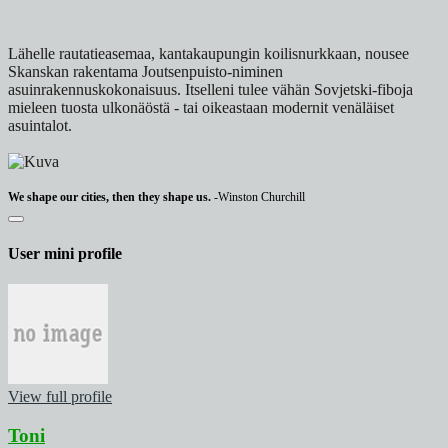
Lähelle rautatieasemaa, kantakaupungin koilisnurkkaan, nousee
Skanskan rakentama Joutsenpuisto-niminen
asuinrakennuskokonaisuus. Itselleni tulee vähän Sovjetski-fiboja
mieleen tuosta ulkonäöstä - tai oikeastaan modernit venäläiset
asuintalot.
We shape our cities, then they shape us.
-Winston Churchill
User mini profile
View full profile
Toni