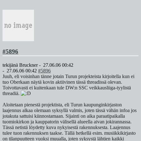
#5896
tekijänä
Bruckner
-
27.06.06 00:42
-
27.06.06 00:42
#5896
Juuh, eli voisinhan tänne jotain Turun projekteista kirjoitella kun ei
tuo Oberkaan näytä kovin aktiivinen tässä threadissä olevan.
Toivottavasti ei kuitenkaan tule DW:n SSC veikkausliiga-tyylistä
threadiä.
Aloitetaan pienestä projektista, eli Turun kaupunginkirjaston
laajennus alkaa olemaan syksyllä valmis, joten tässä vähän infoa jos
jotakuta sattuisi kiinnostamaan. Sijainti on aika paraatipaikalla
tuomiokirkon ja kauppatorin välisellä alueella aivan jokirannassa.
Tässä netistä löydetty kuva nykyisestä rakennuksesta. Laajennus
tulee tuon rakennuksen taakse. Tällä hetkellä esim. musiikkikirjasto
on tilanpuutteen vuoksi muualla, joten syksystä lähtien kaikki