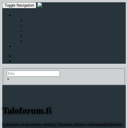
Toggle Navigation
Naapurusto
Talo@Facebook
Talo@Instagram
Talo@Youtube
Talo@Linkedin
Pilvenpiirtaja.fi
Talo-Shop
Luo uusi tili
Kirjaudu sisään
×
Taloforum.fi
[urbaanin keskustelun mekka] Suomen johtava rakentamisaiheinen