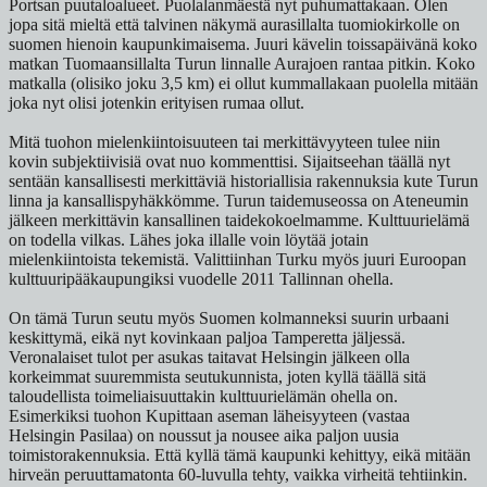
Portsan puutaloalueet. Puolalanmäestä nyt puhumattakaan. Olen
jopa sitä mieltä että talvinen näkymä aurasillalta tuomiokirkolle on
suomen hienoin kaupunkimaisema. Juuri kävelin toissapäivänä koko
matkan Tuomaansillalta Turun linnalle Aurajoen rantaa pitkin. Koko
matkalla (olisiko joku 3,5 km) ei ollut kummallakaan puolella mitään
joka nyt olisi jotenkin erityisen rumaa ollut.
Mitä tuohon mielenkiintoisuuteen tai merkittävyyteen tulee niin
kovin subjektiivisiä ovat nuo kommenttisi. Sijaitseehan täällä nyt
sentään kansallisesti merkittäviä historiallisia rakennuksia kute Turun
linna ja kansallispyhäkkömme. Turun taidemuseossa on Ateneumin
jälkeen merkittävin kansallinen taidekokoelmamme. Kulttuurielämä
on todella vilkas. Lähes joka illalle voin löytää jotain
mielenkiintoista tekemistä. Valittiinhan Turku myös juuri Euroopan
kulttuuripääkaupungiksi vuodelle 2011 Tallinnan ohella.
On tämä Turun seutu myös Suomen kolmanneksi suurin urbaani
keskittymä, eikä nyt kovinkaan paljoa Tamperetta jäljessä.
Veronalaiset tulot per asukas taitavat Helsingin jälkeen olla
korkeimmat suuremmista seutukunnista, joten kyllä täällä sitä
taloudellista toimeliaisuuttakin kulttuurielämän ohella on.
Esimerkiksi tuohon Kupittaan aseman läheisyyteen (vastaa
Helsingin Pasilaa) on noussut ja nousee aika paljon uusia
toimistorakennuksia. Että kyllä tämä kaupunki kehittyy, eikä mitään
hirveän peruuttamatonta 60-luvulla tehty, vaikka virheitä tehtiinkin.