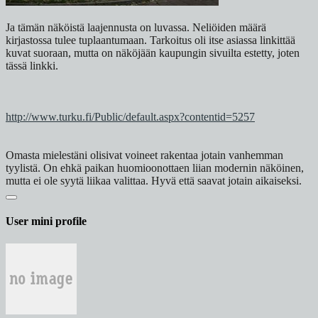
Ja tämän näköistä laajennusta on luvassa. Neliöiden määrä
kirjastossa tulee tuplaantumaan. Tarkoitus oli itse asiassa linkittää
kuvat suoraan, mutta on näköjään kaupungin sivuilta estetty, joten
tässä linkki.
http://www.turku.fi/Public/default.aspx?contentid=5257
Omasta mielestäni olisivat voineet rakentaa jotain vanhemman
tyylistä. On ehkä paikan huomioonottaen liian modernin näköinen,
mutta ei ole syytä liikaa valittaa. Hyvä että saavat jotain aikaiseksi.
User mini profile