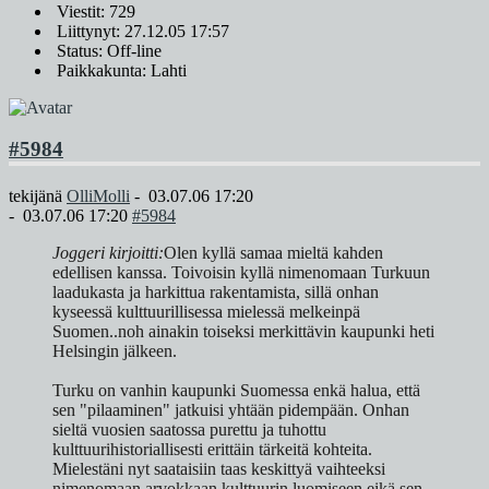
Viestit: 729
Liittynyt: 27.12.05 17:57
Status: Off-line
Paikkakunta: Lahti
#5984
tekijänä
OlliMolli
-
03.07.06 17:20
-
03.07.06 17:20
#5984
Joggeri kirjoitti:
Olen kyllä samaa mieltä kahden
edellisen kanssa. Toivoisin kyllä nimenomaan Turkuun
laadukasta ja harkittua rakentamista, sillä onhan
kyseessä kulttuurillisessa mielessä melkeinpä
Suomen..noh ainakin toiseksi merkittävin kaupunki heti
Helsingin jälkeen.
Turku on vanhin kaupunki Suomessa enkä halua, että
sen "pilaaminen" jatkuisi yhtään pidempään. Onhan
sieltä vuosien saatossa purettu ja tuhottu
kulttuurihistoriallisesti erittäin tärkeitä kohteita.
Mielestäni nyt saataisiin taas keskittyä vaihteeksi
nimenomaan arvokkaan kulttuurin luomiseen eikä sen