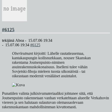
#6125
tekijänä
Aboa
-
15.07.06 19:34
-
15.07.06 19:34
#6125
Oberleutnant kirjoitti:
Lähelle rautatieasemaa,
kantakaupungin koilisnurkkaan, nousee Skanskan
rakentama Joutsenpuisto-niminen
asuinrakennuskokonaisuus. Itselleni tulee vähän
Sovjetski-fiboja mieleen tuosta ulkonäöstä - tai
oikeastaan modernit venäläiset asuintalot.
Punatiilen valinta julkisivumateriaaliksi johtunee siitä, että
Joutsenpuisto rakennetaan vanhan verkatehtaan alueelle Verkahovin
viereen ja sen halutaan sulautuvan olemassaolevaan
rakennuskantaan mahdollisimman kivuttomasti.