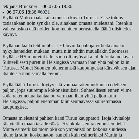
tekijänä
Bruckner
-
06.07.06 18:36
-
06.07.06 18:36
#6031
Kylläpä Molo maalaa aika mustaa kuvaa Turusta. Ei se totuus
tosiaankaan noin synkkä ole, ainakaan omasta mielestäni. Jotenkin
vaikea uskoa että noiden kommenttien perusteella täällä olisit edes
käynyt.
Kyllähän täällä tehtiin 60- ja 70-luvuilla pahoja virheitä ainakin
nykyihanteiden mukaan, mutta niin tehtiin muuallakin Suomessa.
Kyllä se HS:n puretut talot sarja oli myös aika lohdutonta luettavaa.
Suhteellisesti purettiin Helsingissä varmaan ihan yhtä paljon kuin
Turussa. Monet Suomen pienemmistä kaupungeista kärsivät sen ajan
ihanteista ihan samalla tavoin.
Kyllä täältä Turusta löytyy sitä vanhaa rakennuskantaa edelleen
paljon, jopa suurempia kokonaisuuksia. Suhteellisesti ennen viime
sotia rakennettua kantaa on varmaan ihan yhtä paljon kuin
Helsingissä, paljon enemmän kuin seuraavassa suuremmassa
kaupungissa.
Omasta mielestäni pahiten kärsi Turun kauppatori. Isoja kivitaloja
räjäytettiin maan tasalle 60- ja 70-lukulaisten rakennusten tieltä.
Mutta esimerkiksi tuomiokirkon ympäristö on kokonaisuudessa
hieno ja suht. koskematon, samoin kuin esimerkiksi Martin ja