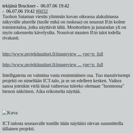
tekijänä
Bruckner
-
06.07.06 19:42
-
06.07.06 19:42
#6032
Tuohon Sataman viestin ylimmän kuvan oikeassa alakulmassa
näkyvälle alueelle (tuolle mikä on ruskeaa) on noussut If:in kolme
toimistotaloa, jotka näyttävät tältä. Moottoritien ja junaradan yli on
myös rakennettu kävelysilta. Nousivat muuten If:in talot todella
rivakasti.
http://www.projektiuutiset.fi/imageview ... ype=p_full
http://www.projektiuutiset.fi/imageview ... ype=p_full
Intelligatesta on valmiina vasta ensimmäinen osa. Tuo massiivisempi
projekti on nimeltään ICT-talo, ja se on edelleen kesken. Vaikea
sanoa jotenkin vielä tässä vaiheessa tuleeko olemaan "luonnossa"
hienon näköinen. Aika erikoiselta näyttää.
ICT-talosta seuraavalle tontille itään näyttäisi olevan suunnitteilla
tällainen projekti.