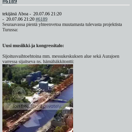
#6189
tekijänä
Aboa
-
20.07.06 21:20
-
20.07.06 21:20
#6189
Seuraavassa pientä yhteenvetoa muutamasta tulevasta projektista
Turussa:
Uusi musiikki-ja kongressitalo:
Sijoitusvaihtoehtoina mm. messukeskuksen alue sekä Aurajoen
varressa sijaitseva ns. hämähäkkitontti: