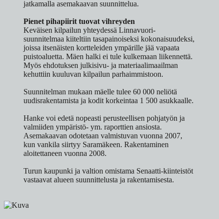
jatkamalla asemakaavan suunnittelua.
Pienet pihapiirit tuovat vihreyden
Keväisen kilpailun yhteydessä Linnavuori-
suunnitelmaa kiiteltiin tasapainoiseksi kokonaisuudeksi,
joissa itsenäisten kortteleiden ympärille jää vapaata
puistoaluetta. Mäen halki ei tule kulkemaan liikennettä.
Myös ehdotuksen julkisivu- ja materiaalimaailman
kehuttiin kuuluvan kilpailun parhaimmistoon.
Suunnitelman mukaan mäelle tulee 60 000 neliötä
uudisrakentamista ja kodit korkeintaa 1 500 asukkaalle.
Hanke voi edetä nopeasti perusteellisen pohjatyön ja
valmiiden ympäristö- ym. raporttien ansiosta.
Asemakaavan odotetaan valmistuvan vuonna 2007,
kun vankila siirtyy Saramäkeen. Rakentaminen
aloitettaneen vuonna 2008.
Turun kaupunki ja valtion omistama Senaatti-kiinteistöt
vastaavat alueen suunnittelusta ja rakentamisesta.