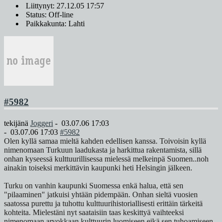
Liittynyt: 27.12.05 17:57
Status: Off-line
Paikkakunta: Lahti
#5982
tekijänä
Joggeri
-
03.07.06 17:03
-
03.07.06 17:03
#5982
Olen kyllä samaa mieltä kahden edellisen kanssa. Toivoisin kyllä
nimenomaan Turkuun laadukasta ja harkittua rakentamista, sillä
onhan kyseessä kulttuurillisessa mielessä melkeinpä Suomen..noh
ainakin toiseksi merkittävin kaupunki heti Helsingin jälkeen.
Turku on vanhin kaupunki Suomessa enkä halua, että sen
"pilaaminen" jatkuisi yhtään pidempään. Onhan sieltä vuosien
saatossa purettu ja tuhottu kulttuurihistoriallisesti erittäin tärkeitä
kohteita. Mielestäni nyt saataisiin taas keskittyä vaihteeksi
nimenomaan arvokkaan kulttuurin luomiseen eikä sen tuhoamiseen.