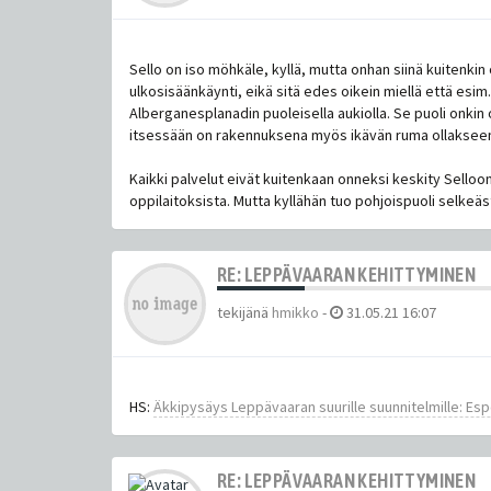
Sello on iso möhkäle, kyllä, mutta onhan siinä kuitenkin ol
ulkosisäänkäynti, eikä sitä edes oikein miellä että esim. 
Alberganesplanadin puoleisella aukiolla. Se puoli onkin o
itsessään on rakennuksena myös ikävän ruma ollaksee
Kaikki palvelut eivät kuitenkaan onneksi keskity Selloon
oppilaitoksista. Mutta kyllähän tuo pohjoispuoli selkeäs
RE: LEPPÄVAARAN KEHITTYMINEN
tekijänä
hmikko
-
31.05.21 16:07
HS:
Äkkipysäys Leppävaaran suurille suunnitelmille: Esp
RE: LEPPÄVAARAN KEHITTYMINEN