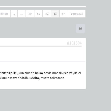
llinen
1
…
50
51
52
53
54
Seuraava
#101394
ttelijoille, kun alueen halkaisevia massiivisia väyliä ei
va kuulostavat hätähuudolta, mutta toivotaan