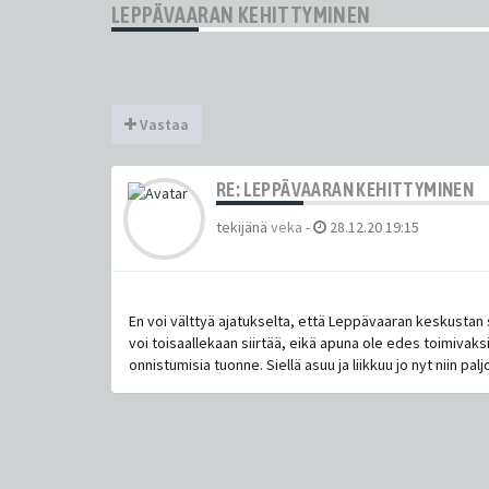
LEPPÄVAARAN KEHITTYMINEN
Vastaa
RE: LEPPÄVAARAN KEHITTYMINEN
tekijänä
veka
-
28.12.20 19:15
En voi välttyä ajatukselta, että Leppävaaran keskustan su
voi toisaallekaan siirtää, eikä apuna ole edes toimivaks
onnistumisia tuonne. Siellä asuu ja liikkuu jo nyt niin palj