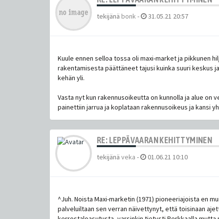
tekijänä
bonk
-
31.05.21 20:57
Kuule ennen selloa tossa oli maxi-market ja pikkunen hi
rakentamisesta päättäneet tajusi kuinka suuri keskus ja 
kehän yli.
Vasta nyt kun rakennusoikeutta on kunnolla ja alue on
painettiin jarrua ja koplataan rakennusoikeus ja kansi 
RE: LEPPÄVAARAN KEHITTYMINEN
tekijänä
veka
-
01.06.21 10:10
^Juh. Noista Maxi-marketin (1971) pioneeriajoista en mui
palveluiltaan sen verran näivettynyt, että toisinaan aj
kerrostaloasutusta, varsinkin tietysti Perkkaalla mutta 