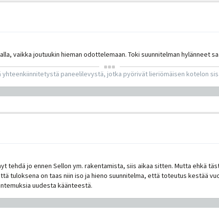
alla, vaikka joutuukin hieman odottelemaan. Toki suunnitelman hylänneet saatt
 yhteenkiinnitetystä paneelilevystä, jotka pyörivät lieriömäisen kotelon si
t tehdä jo ennen Sellon ym. rakentamista, siis aikaa sitten. Mutta ehkä täst
että tuloksena on taas niin iso ja hieno suunnitelma, että toteutus kestää 
tuntemuksia uudesta käänteestä.