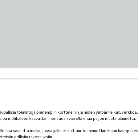
allisia toimintoja pienempiin kortteleihin ja niiden ympärille katuverkkoa, j
a eipä möhkäleen kasvattaminen radan vierellä enää paljon muuta tilannetta.
lkunsa saanutta mallia, jossa julkiset kulttuuritoiminnot laitetaan kauppake
isiin erillisiin rakennuksiin.