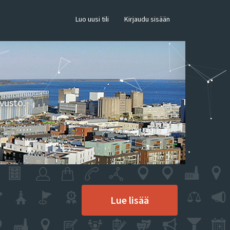
×
Luo uusi tili
Kirjaudu sisään
vusto.
Lue lisää