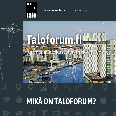
Naapurusto
Talo-Shop
Taloforum.fi
[urbaanin keskustelun mekka] Suomen joh
MIKÄ ON TALOFORUM?