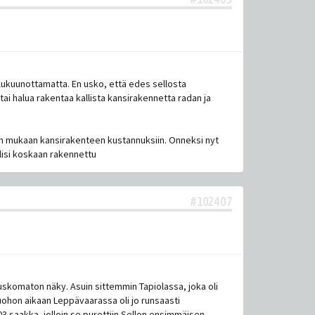
 lukuunottamatta. En usko, että edes sellosta
tai halua rakentaa kallista kansirakennetta radan ja
an mukaan kansirakenteen kustannuksiin. Onneksi nyt
olisi koskaan rakennettu
#102407
 uskomaton näky. Asuin sittemmin Tapiolassa, joka oli
Tuohon aikaan Leppävaarassa oli jo runsaasti
03 saakka, jolloin se purettiin Sellon ensimmäisen