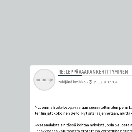
RE: LEPPÄVAARAN KEHITTYMINEN
tekijänä
hmikko
-
29.12.20 09:04
^ Luemma Etelä-Leppävaaraan suunniteltiin alun perin kaup
tehtiin jättikokoinen Sello. Nyt sitä laajennetaan, mutt
Kyseenalaistaisin tässä kohtaa nykyistä, osin Sellosta a
linnakkeessa katutasosta erotettuna verrattuna perinteite