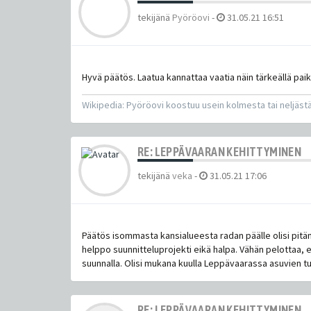
tekijänä
Pyöröovi
-
31.05.21 16:51
Hyvä päätös. Laatua kannattaa vaatia näin tärkeällä paik
Wikipedia: Pyöröovi koostuu usein kolmesta tai neljästä
RE: LEPPÄVAARAN KEHITTYMINEN
tekijänä
veka
-
31.05.21 17:06
Päätös isommasta kansialueesta radan päälle olisi pitäny
helppo suunnitteluprojekti eikä halpa. Vähän pelottaa, 
suunnalla. Olisi mukana kuulla Leppävaarassa asuvien 
RE: LEPPÄVAARAN KEHITTYMINEN