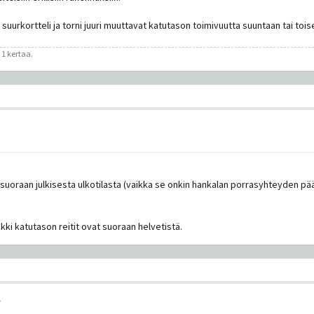
uurkortteli ja torni juuri muuttavat katutason toimivuutta suuntaan tai tois
 1 kertaa.
suoraan julkisesta ulkotilasta (vaikka se onkin hankalan porrasyhteyden pää
kki katutason reitit ovat suoraan helvetistä.
1