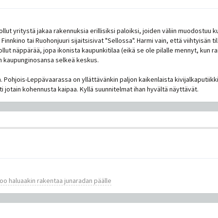
lut yritystä jakaa rakennuksia erillisiksi paloiksi, joiden väliin muodostuu kuji
Finnkino tai Ruohonjuuri sijaitsisivat "Sellossa". Harmi vain, että viihtyisän t
llut näppärää, jopa ikonista kaupunkitilaa (eikä se ole pilalle mennyt, kun r
n kaupunginosansa selkeä keskus.
. Pohjois-Leppävaarassa on yllättävänkin paljon kaikenlaista kivijalkaputiikki
ti jotain kohennusta kaipaa. Kyllä suunnitelmat ihan hyvältä näyttävät.
oo haluaakin rakentaa junaradan päälle