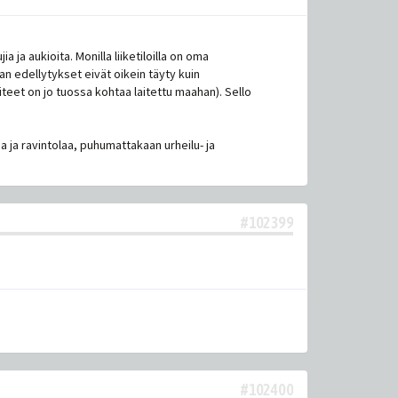
a ja aukioita. Monilla liiketiloilla on oma
ilan edellytykset eivät oikein täyty kuin
aiteet on jo tuossa kohtaa laitettu maahan). Sello
a ja ravintolaa, puhumattakaan urheilu- ja
#102399
#102400