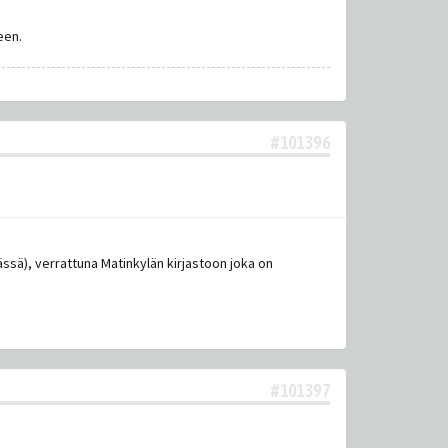
een.
#101396
ssä), verrattuna Matinkylän kirjastoon joka on
#101397