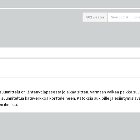
802 viestiä
Sivu
53
/
54
Ede
unnittelu on lähtenyt lapasesta jo aikaa sitten. Varmaan vaikea paikka suunni
i suunniteltua katuverkkoa kortteleineen. Katoksia aukioille ja esiintymisla
on ihmisiä.