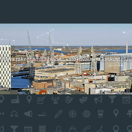
tava rakentamisaiheinen valokuvaus- ja keskustelusi