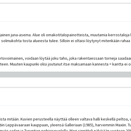
ljainen juna-asema. Alue oli omakotitalopainotteista, muutamia kerrostaloja
solmukohta tosta alueesta tulee. Silloin ei oltaisi löytynyt mitenkään rahaa 
 vetovoimainen, voidaan löytää joku taho, joka rakentaessaan torneja saada
yhteen. Muuten kaupunki olisi joutunut itse maksamaan kannesta = kantta ei 
sta mitään. Kuvien perusteella näyttää olleen valtava halli keskellä peltoa,
ettiin Leppävaaraan kauppaan, yleensä Galleriaan (1985), harvemmin Maxiin. 
myös radan ja Turuntien pohjoispuolella. Maxi sinnitteli näköjään vuoteen 20