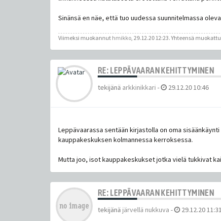
Sinänsä en näe, että tuo uudessa suunnitelmassa oleva s
Viimeksi muokannut
hmikko
, 29.12.20 12:23. Yhteensä muokattu
RE: LEPPÄVAARAN KEHITTYMINEN
tekijänä
arkkinikkari
-
29.12.20 10:46
Leppävaarassa sentään kirjastolla on oma sisäänkäynti 
kauppakeskuksen kolmannessa kerroksessa.
Mutta joo, isot kauppakeskukset jotka vielä tukkivat kai
RE: LEPPÄVAARAN KEHITTYMINEN
tekijänä
järvellä nukkuva
-
29.12.20 11:3