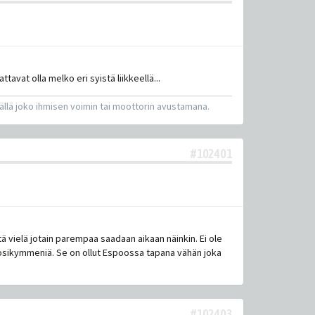
avat olla melko eri syistä liikkeellä...
sällä joko ihmisen voimin tai moottorin avustamana.
#102401
ä vielä jotain parempaa saadaan aikaan näinkin. Ei ole
vuosikymmeniä. Se on ollut Espoossa tapana vähän joka
#102403