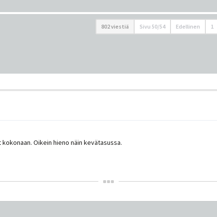
802 viestiä
Sivu
50
/
54
Edellinen
1
t kokonaan. Oikein hieno näin kevätasussa.