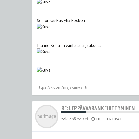
Seniorikeskus yhä kesken
Tilanne Kehä I:n vanhalla linjauksella
https://x.com/majakanvahti
RE: LEPPÄVAARAN KEHITTYMINEN
tekijänä
zeizei
-
18.10.16 18:43