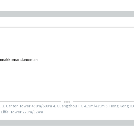
ennakkomarkkinointiin
m. 3. Canton Tower 450m/600m 4. Guangzhou IFC 415m/439m 5. Hong Kong I
 Eiffel Tower 273m/324m