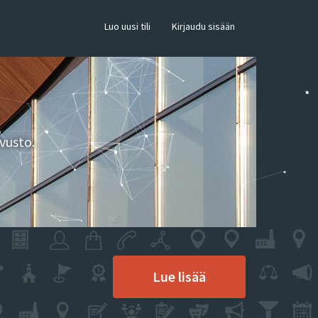
×
Luo uusi tili
Kirjaudu sisään
vusto.
Lue lisää