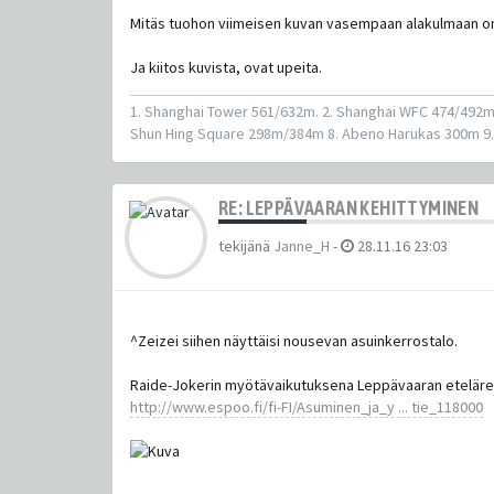
Mitäs tuohon viimeisen kuvan vasempaan alakulmaan on
Ja kiitos kuvista, ovat upeita.
1. Shanghai Tower 561/632m. 2. Shanghai WFC 474/492
Shun Hing Square 298m/384m 8. Abeno Harukas 300m 9.
RE: LEPPÄVAARAN KEHITTYMINEN
tekijänä
Janne_H
-
28.11.16 23:03
^Zeizei siihen näyttäisi nousevan asuinkerrostalo.
Raide-Jokerin myötävaikutuksena Leppävaaran eteläreun
http://www.espoo.fi/fi-FI/Asuminen_ja_y ... tie_118000