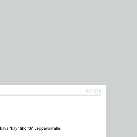
#82838
kava "käyntikortti" Leppävaaralle.