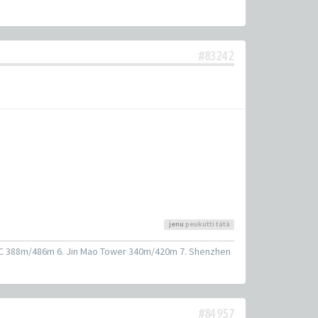
#83242
jenu
peukutti tätä
CC 388m/486m 6. Jin Mao Tower 340m/420m 7. Shenzhen
#84957