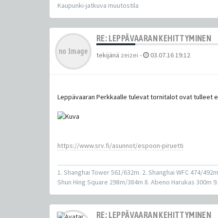
Kaupunki-jatkuva muutostila
RE: LEPPÄVAARAN KEHITTYMINEN
tekijänä
zeizei
-
03.07.16 19:12
Leppävaaran Perkkaalle tulevat tornitalot ovat tulleet 
https://www.srv.fi/asunnot/espoon-piruetti
1. Shanghai Tower 561/632m. 2. Shanghai WFC 474/492
Shun Hing Square 298m/384m 8. Abeno Harukas 300m 9.
RE: LEPPÄVAARAN KEHITTYMINEN