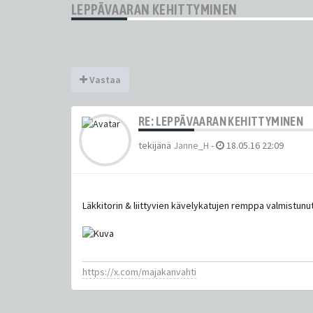
LEPPÄVAARAN KEHITTYMINEN
Vastaa
RE: LEPPÄVAARAN KEHITTYMINEN
tekijänä
Janne_H
-
18.05.16 22:09
Läkkitorin & liittyvien kävelykatujen remppa valmistunu
https://x.com/majakanvahti