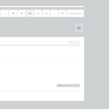
…
48
49
50
51
52
…
54
Seuraava
#82676
jenu
peukutti tätä