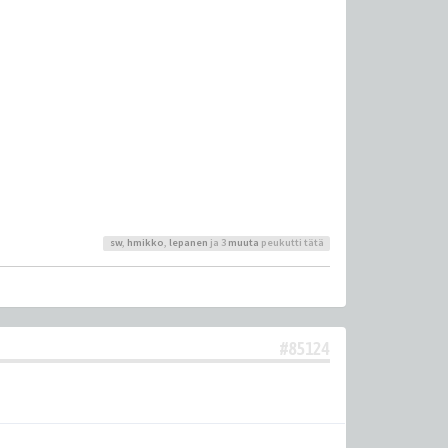
sw
,
hmikko
,
lepanen
ja 3
muuta
peukutti tätä
#85124