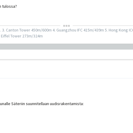
 tulossa?
m. 3. Canton Tower 450m/600m 4. Guangzhou IFC 415m/439m 5. Hong Kong I
 Eiffel Tower 273m/324m
alle Säteriin suunnitellaan uudisrakentamista: