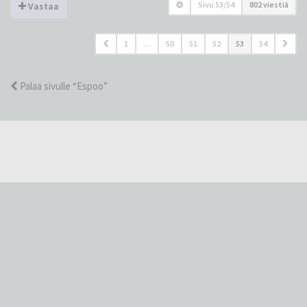
Sivu
53
/
54
802 viestiä
Vastaa
1
…
50
51
52
53
54
Palaa sivulle “Espoo”