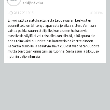
tekijänä
veka
-
28.12.20 19:15
#101394
En voi välttyä ajatukselta, että Leppävaaran keskustan
suunnittelu on lähtenyt lapasesta jo aikaa sitten. Varmaan
vaikea paikka suunnittelijoille, kun alueen halkaisevia
massiivisia väyliä ei voi toisaallekaan siirtää, eikä apuna ole
edes toimivaksi suunniteltua katuverkkoa kortteleineen.
Katoksia aukioille ja esiintymislava kuulostavat hätähuudolta,
mutta toivotaan onnistumisia tuonne. Siellä asuu ja liikkuu jo
nyt niin paljon ihmisiä.