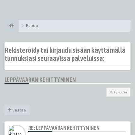
Espoo
Rekisteröidy tai kirjaudu sisään käyttämällä
tunnuksiasi seuraavissa palveluissa:
LEPPÄVAARAN KEHITTYMINEN
802 viestiä
Vastaa
RE: LEPPÄVAARAN KEHITTYMINEN