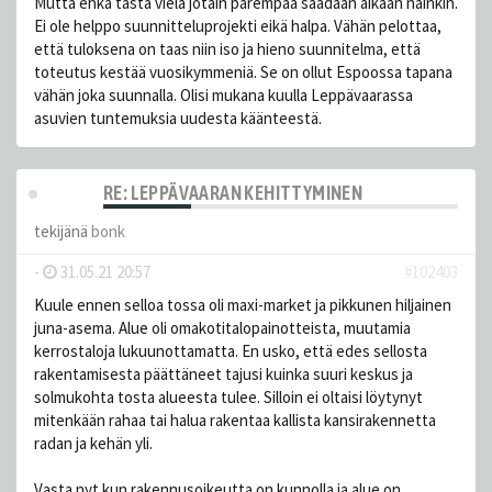
Mutta ehkä tästä vielä jotain parempaa saadaan aikaan näinkin.
Ei ole helppo suunnitteluprojekti eikä halpa. Vähän pelottaa,
että tuloksena on taas niin iso ja hieno suunnitelma, että
toteutus kestää vuosikymmeniä. Se on ollut Espoossa tapana
vähän joka suunnalla. Olisi mukana kuulla Leppävaarassa
asuvien tuntemuksia uudesta käänteestä.
RE: LEPPÄVAARAN KEHITTYMINEN
tekijänä
bonk
-
31.05.21 20:57
#102403
Kuule ennen selloa tossa oli maxi-market ja pikkunen hiljainen
juna-asema. Alue oli omakotitalopainotteista, muutamia
kerrostaloja lukuunottamatta. En usko, että edes sellosta
rakentamisesta päättäneet tajusi kuinka suuri keskus ja
solmukohta tosta alueesta tulee. Silloin ei oltaisi löytynyt
mitenkään rahaa tai halua rakentaa kallista kansirakennetta
radan ja kehän yli.
Vasta nyt kun rakennusoikeutta on kunnolla ja alue on