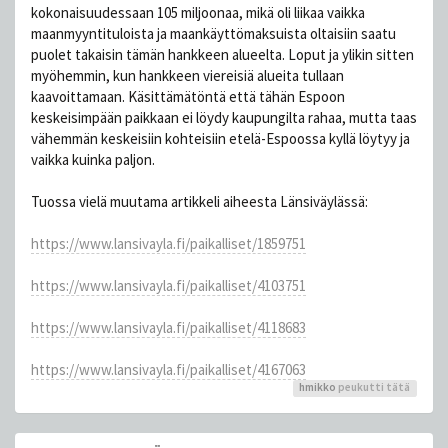
kokonaisuudessaan 105 miljoonaa, mikä oli liikaa vaikka
maanmyyntituloista ja maankäyttömaksuista oltaisiin saatu
puolet takaisin tämän hankkeen alueelta. Loput ja ylikin sitten
myöhemmin, kun hankkeen viereisiä alueita tullaan
kaavoittamaan. Käsittämätöntä että tähän Espoon
keskeisimpään paikkaan ei löydy kaupungilta rahaa, mutta taas
vähemmän keskeisiin kohteisiin etelä-Espoossa kyllä löytyy ja
vaikka kuinka paljon.
Tuossa vielä muutama artikkeli aiheesta Länsiväylässä:
https://www.lansivayla.fi/paikalliset/1859751
https://www.lansivayla.fi/paikalliset/4103751
https://www.lansivayla.fi/paikalliset/4118683
https://www.lansivayla.fi/paikalliset/4167063
hmikko
peukutti tätä