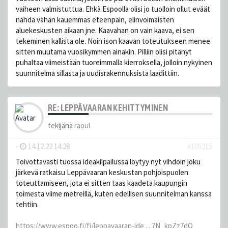
vaiheen valmistuttua. Ehkä Espoolla olisi jo tuolloin ollut eväät
nähdä vähän kauemmas eteenpäin, elinvoimaisten
aluekeskusten aikaan jne. Kaavahan on vain kaava, ei sen
tekeminen kallista ole. Noin ison kaavan toteutukseen menee
sitten muutama vuosikymmen ainakin. Pilliin olisi pitänyt
puhaltaa viimeistään tuoreimmalla kierroksella, jolloin nykyinen
suunnitelma sillasta ja uudisrakennuksista laadittiin.
RE: LEPPÄVAARAN KEHITTYMINEN
tekijänä
raoul
-
14.12.22 14:28
#105215
Toivottavasti tuossa ideakilpailussa löytyy nyt vihdoin joku
järkevä ratkaisu Leppävaaran keskustan pohjoispuolen
toteuttamiseen, jota ei sitten taas kaadeta kaupungin
toimesta viime metreillä, kuten edellisen suunnitelman kanssa
tehtiin.
https://www.espoo.fi/fi/leppavaaran-ide ... 7N_kpZz7dQ