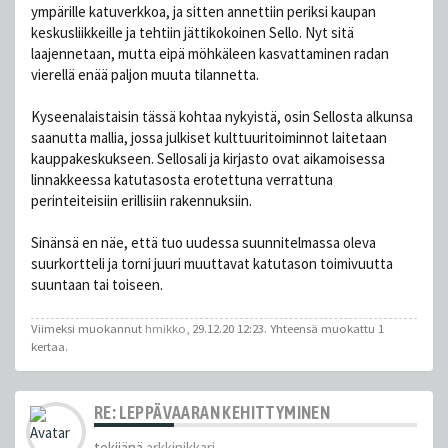
ympärille katuverkkoa, ja sitten annettiin periksi kaupan
keskusliikkeille ja tehtiin jättikokoinen Sello. Nyt sitä
laajennetaan, mutta eipä möhkäleen kasvattaminen radan
vierellä enää paljon muuta tilannetta.
Kyseenalaistaisin tässä kohtaa nykyistä, osin Sellosta alkunsa
saanutta mallia, jossa julkiset kulttuuritoiminnot laitetaan
kauppakeskukseen. Sellosali ja kirjasto ovat aikamoisessa
linnakkeessa katutasosta erotettuna verrattuna
perinteiteisiin erillisiin rakennuksiin.
Sinänsä en näe, että tuo uudessa suunnitelmassa oleva
suurkortteli ja torni juuri muuttavat katutason toimivuutta
suuntaan tai toiseen.
Viimeksi muokannut
hmikko
, 29.12.20 12:23. Yhteensä muokattu 1
kertaa.
RE: LEPPÄVAARAN KEHITTYMINEN
tekijänä
arkkinikkari