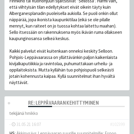
Finnkino tai Ruohonjuuri sijaitsisivat "Sellossa". Harmi vain,
että viihtyisän tilan edellytykset eivät oikein täyty kuin
Alberganesplanadin puoleisella aukiolla. Se puoli onkin ollut
näppärää, jopa ikonista kaupunkitilaa (eikä se ole pilalle
mennyt, kun raiteet on jo tuossa kohtaa laitettu maahan).
Sello itsessään on rakennuksena myös ikävän ruma ollakseen
kaupunginosansa selkeä keskus.
Kaikki palvelut eivät kuitenkaan onneksi keskity Selloon.
Pohjois-Leppävaarassa on yllättävänkin paljon kaikenlaista
kivijalkaputiikkia ja ravintolaa, puhumattakaan urheilu- ja
oppilaitoksista. Mutta kyllähän tuo pohjoispuoli selkeästi
jotain kohennusta kaipaa. Kyllä suunnitelmat ihan hyvältä
näyttävät.
RE: LEPPÄVAARAN KEHITTYMINEN
tekijänä
hmikko
-
31.05.21 16:07
#102399
HS:
Äkkipysäys Leppävaaran suurille suunnitelmille: Espoo