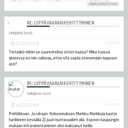
veka
peukutti tätä
RE: LEPPÄVAARAN KEHITTYMINEN
tekijänä
bonk
-
15.12.22 12:25
#105216
Tietääkö mihin se suunnitelma sitten kaatui? Mikä tuossa
alueessa on niin vaikeaa, ettei sitä saada etenemään loppuun
asti?
RE: LEPPÄVAARAN KEHITTYMINEN
tekijänä
raoul
-
16.12.22 14:01
#105223
Politiikkaan. Ja rahaan. Kokoomuksen Markku Markkula kaatoi
hankkeen keväällä 21 juuri kuntavaalien alla. Espoon kaupungin
mukaan infrarakentaminen olisi maksanut heille