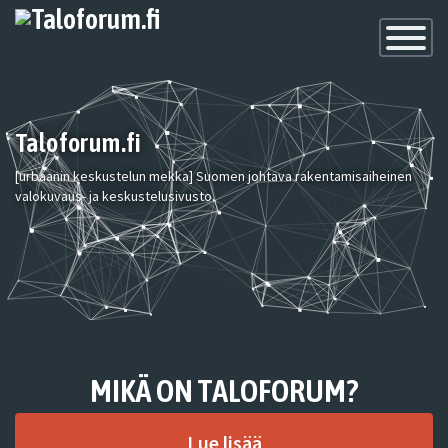
Toggle
Navigatio
Taloforum.fi
[urbaanin keskustelun mekka] Suomen johtava rakentamisaiheinen
valokuvaus- ja keskustelusivusto.
MIKÄ ON TALOFORUM?
Lue lisää