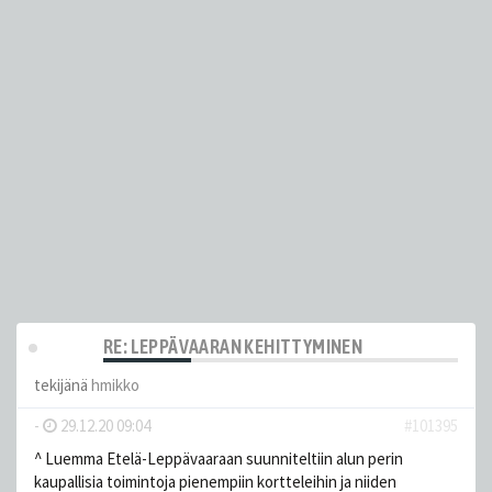
RE: LEPPÄVAARAN KEHITTYMINEN
tekijänä
hmikko
-
29.12.20 09:04
#101395
^ Luemma Etelä-Leppävaaraan suunniteltiin alun perin
kaupallisia toimintoja pienempiin kortteleihin ja niiden