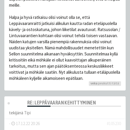
meille.
Halpa ja hyvä ratkaisu olisi voinut olla se, että
Leppävaaranraitti jatkuisi alikulun kautta radan eteläpuolella
kävely- ja ostoskatuna, johon liiketilat avautuvat. Ratsusolan /
Lintuvaarantien kohtaan olisi voinut tehdä toisen vastaavan.
Näiden katujen varsilla pienempiä rakennuksia olisi voinut
uudistaa yksitellen. Nämä mahdollisuudet menetettiin kun
Sellon suunnitelma aikanaan hyväksyttiin. Suunnitelmaa kyllä
kritisoitiin eikä möhkäle ei ollut kaavoittajan alkuperäinen
tarkoitus, mutta sen ajan päätöksenteossa keskusliikkeet
voittivat ja möhkäle saatiin. Nyt alikulusta tullaan etäläpuolella
möhkäleen kyljelle aikamoiseen epätilaan.
veka
peukutti tätä
RE: LEPPÄVAARAN KEHITTYMINEN
tekijänä
Tipi
-
17.12.22 20:26
#105230