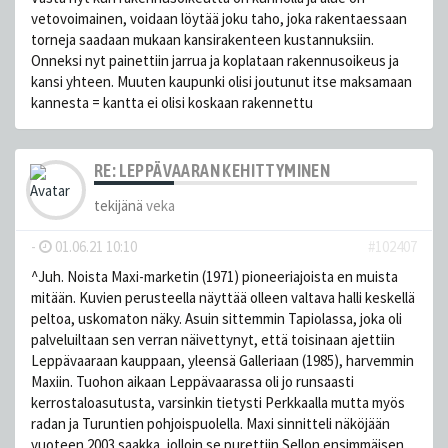
vetovoimainen, voidaan löytää joku taho, joka rakentaessaan
torneja saadaan mukaan kansirakenteen kustannuksiin.
Onneksi nyt painettiin jarrua ja koplataan rakennusoikeus ja
kansi yhteen. Muuten kaupunki olisi joutunut itse maksamaan
kannesta = kantta ei olisi koskaan rakennettu
RE: LEPPÄVAARAN KEHITTYMINEN
tekijänä
veka
-
01.06.21 10:10
#102407
^Juh. Noista Maxi-marketin (1971) pioneeriajoista en muista
mitään. Kuvien perusteella näyttää olleen valtava halli keskellä
peltoa, uskomaton näky. Asuin sittemmin Tapiolassa, joka oli
palveluiltaan sen verran näivettynyt, että toisinaan ajettiin
Leppävaaraan kauppaan, yleensä Galleriaan (1985), harvemmin
Maxiin. Tuohon aikaan Leppävaarassa oli jo runsaasti
kerrostaloasutusta, varsinkin tietysti Perkkaalla mutta myös
radan ja Turuntien pohjoispuolella. Maxi sinnitteli näköjään
vuoteen 2003 saakka, jolloin se purettiin Sellon ensimmäisen