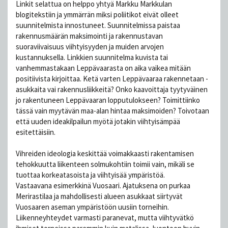
Linkit selattua on helppo yhtyä Markku Markkulan
blogitekstiin ja ymmärrän miksi poliitikot eivät olleet
suunnitelmista innostuneet. Suunnitelmissa paistaa
rakennusmäärän maksimointi ja rakennustavan
suoraviivaisuus viihtyisyyden ja muiden arvojen
kustannuksella. Linkkien suunnitelma kuvista tai
vanhemmastakaan Leppävaarasta on aika vaikea mitään
positiivista kirjoittaa. Ketä varten Leppävaaraa rakennetaan -
asukkaita vai rakennusliikkeitä? Onko kaavoittaja tyytyväinen
jo rakentuneen Leppävaaran lopputulokseen? Toimittiinko
tässä vain myytävän maa-alan hintaa maksimoiden? Toivotaan
että uuden ideakilpailun myötä jotakin viihtyisämpää
esitettäisiin.
Vihreiden ideologia keskittää voimakkaasti rakentamisen
tehokkuutta liikenteen solmukohtiin toimii vain, mikäli se
tuottaa korkeatasoista ja viihtyisää ympäristöä.
Vastaavana esimerkkinä Vuosaari. Ajatuksena on purkaa
Merirastilaa ja mahdollisesti alueen asukkaat siirtyvät
Vuosaaren aseman ympäristöön uusiin torneihin.
Liikenneyhteydet varmasti paranevat, mutta viihtyvätkö