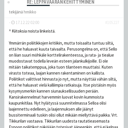
RE: LEPPÄVAARAN KEHITTYMINEN
tekijänä
hmikko
-
17.12.22 02:00
#105227
^ Kiitoksia noista linkeistä.
Ymmärrän poliitikkojen kritiikin, mutta toisaalta tuntuu siltä,
että he haluavat kuuta taivaalta. Perusongelma on, että Sello
on liian suuri möhkäle korttelirakenteessa, ja rata- ja tiealue
muodostavat todella leveän esteen jalankulkijoille. Ei ole
mitään taikatemppua, joka tuon tilanteen muuttaisi. Kuten
virasto toteaa, laajan kannen rakentaminen on kallista.
Poliitikot valittivat hinnasta jo nyt, mutta näyttää vähän siltä,
että he haluavat vielä kalliimpia ratkaisuja. Itse pistäisin myös
kysymysmerkin kannen siunauksellisuuden perään.
Kansirakennelmat harvemmin luovat kovin kummoista
kaupunkitilaa. Nyt hylätyssä suunnitelmassa Selloa olisi
laajennettu edelleen, ja laajennuksen alle jäänyt
bussiterminaali tuskin olisi ollut mikään miellyttävä paikka. Vrt.
Tikkurilan vastaava. Tikkurilan uudesta rautatieasemasta
Espoon poliitikot näköjään totesivat ääneenkin, että ei kelpaa