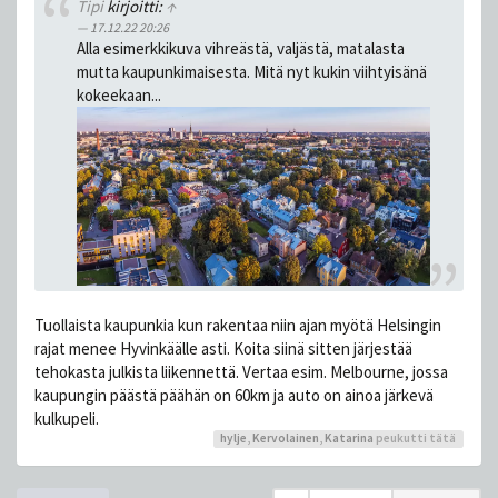
Tipi
kirjoitti:
↑
17.12.22 20:26
Alla esimerkkikuva vihreästä, valjästä, matalasta
mutta kaupunkimaisesta. Mitä nyt kukin viihtyisänä
kokeekaan...
Tuollaista kaupunkia kun rakentaa niin ajan myötä Helsingin
rajat menee Hyvinkäälle asti. Koita siinä sitten järjestää
tehokasta julkista liikennettä. Vertaa esim. Melbourne, jossa
kaupungin päästä päähän on 60km ja auto on ainoa järkevä
kulkupeli.
hylje
,
Kervolainen
,
Katarina
peukutti tätä