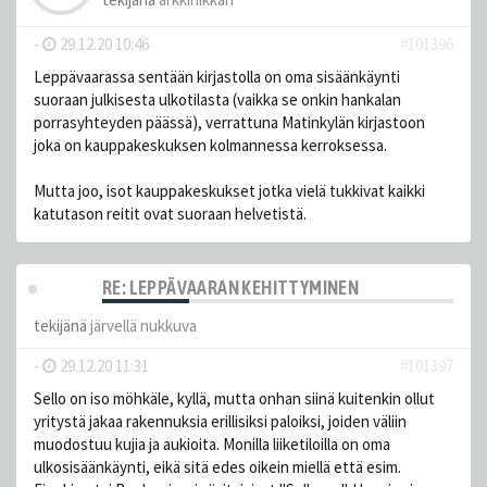
-
29.12.20 10:46
#101396
Leppävaarassa sentään kirjastolla on oma sisäänkäynti
suoraan julkisesta ulkotilasta (vaikka se onkin hankalan
porrasyhteyden päässä), verrattuna Matinkylän kirjastoon
joka on kauppakeskuksen kolmannessa kerroksessa.
Mutta joo, isot kauppakeskukset jotka vielä tukkivat kaikki
katutason reitit ovat suoraan helvetistä.
RE: LEPPÄVAARAN KEHITTYMINEN
tekijänä
järvellä nukkuva
-
29.12.20 11:31
#101397
Sello on iso möhkäle, kyllä, mutta onhan siinä kuitenkin ollut
yritystä jakaa rakennuksia erillisiksi paloiksi, joiden väliin
muodostuu kujia ja aukioita. Monilla liiketiloilla on oma
ulkosisäänkäynti, eikä sitä edes oikein miellä että esim.