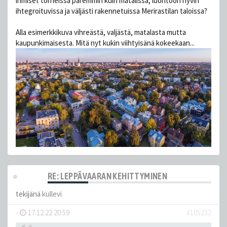
ihmiset torneissa paremmin kuin matalissa, luontoon hyvin
ihtegroituvissa ja väljästi rakennetuissa Merirastilan taloissa?
Alla esimerkkikuva vihreästä, valjästä, matalasta mutta
kaupunkimaisesta. Mitä nyt kukin viihtyisänä kokeekaan...
RE: LEPPÄVAARAN KEHITTYMINEN
tekijänä
kullevi
-
17.12.22 20:59
#105232