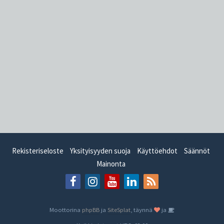
Rekisteriseloste
Yksityisyyden suoja
Käyttöehdot
Säännöt
Mainonta
Moottorina
phpBB
ja
SiteSplat
, täynnä
ja