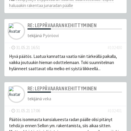
haluaakin rakentaa junaradan päälle
RE: LEPPÄVAARAN KEHITTYMINEN
tekijänä
Pyöröovi
-
31.05.21 16:51
#102400
Hyvä päätös. Laatua kannattaa vaatia näin tärkeällä paikalla,
vaikka joutuukin hieman odottelemaan. Toki suunnitelman
hylänneet saattavat olla melko eri syistä liikkeellä...
RE: LEPPÄVAARAN KEHITTYMINEN
tekijänä
veka
-
31.05.21 17:06
#102401
Päätös isommasta kansialueesta radan päälle olisi pitänyt
tehdä jo ennen Sellon ym. rakentamista, siis aikaa sitten.