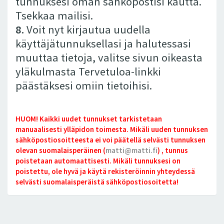
tunnuksesi oman sähköpostisi kautta.
Tsekkaa mailisi.
8.
Voit nyt kirjautua uudella
käyttäjätunnuksellasi ja halutessasi
muuttaa tietoja, valitse sivun oikeasta
yläkulmasta Tervetuloa-linkki
päästäksesi omiin tietoihisi.
HUOM! Kaikki uudet tunnukset tarkistetaan
manuaalisesti ylläpidon toimesta. Mikäli uuden tunnuksen
sähköpostiosoitteesta ei voi päätellä selvästi tunnuksen
olevan suomalaisperäinen (
matti@matti.fi
) , tunnus
poistetaan automaattisesti. Mikäli tunnuksesi on
poistettu, ole hyvä ja käytä rekisteröinnin yhteydessä
selvästi suomalaisperäistä sähköpostiosoitetta!