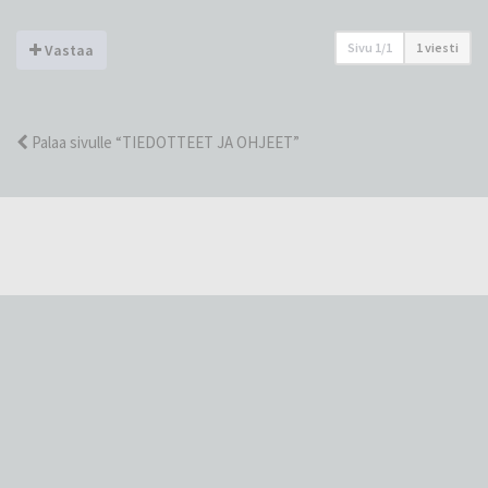
Sivu
1
/
1
1 viesti
Vastaa
Palaa sivulle “TIEDOTTEET JA OHJEET”