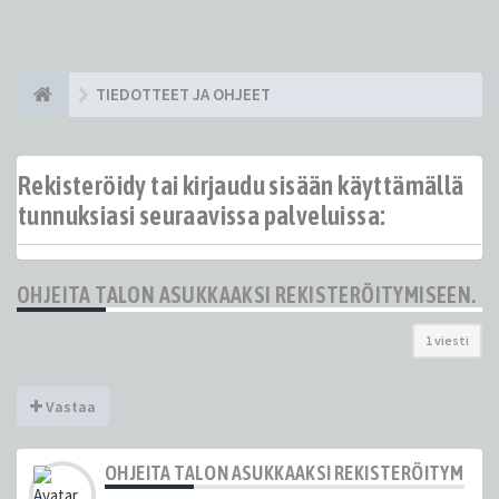
TIEDOTTEET JA OHJEET
Rekisteröidy tai kirjaudu sisään käyttämällä
tunnuksiasi seuraavissa palveluissa:
OHJEITA TALON ASUKKAAKSI REKISTERÖITYMISEEN.
1 viesti
Vastaa
OHJEITA TALON ASUKKAAKSI REKISTERÖITYMISEE