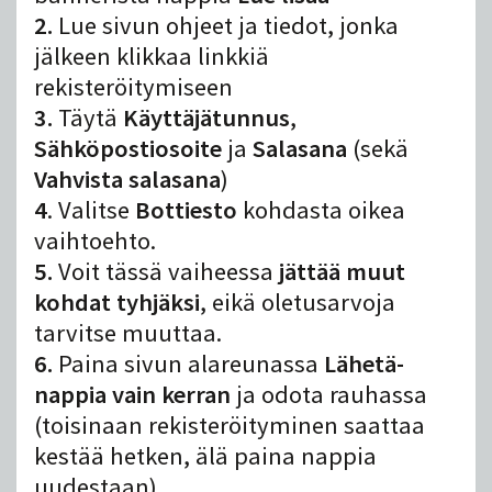
2.
Lue sivun ohjeet ja tiedot, jonka
jälkeen klikkaa linkkiä
rekisteröitymiseen
3.
Täytä
Käyttäjätunnus
,
Sähköpostiosoite
ja
Salasana
(sekä
Vahvista salasana
)
4
. Valitse
Bottiesto
kohdasta oikea
vaihtoehto.
5.
Voit tässä vaiheessa
jättää muut
kohdat tyhjäksi
, eikä oletusarvoja
tarvitse muuttaa.
6.
Paina sivun alareunassa
Lähetä-
nappia vain kerran
ja odota rauhassa
(toisinaan rekisteröityminen saattaa
kestää hetken, älä paina nappia
uudestaan)