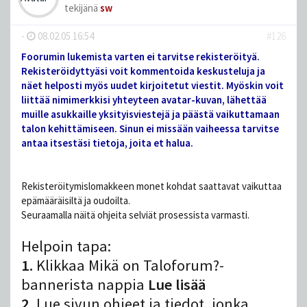
tekijänä
sw
-
08.02.05 16:54
#126
Foorumin lukemista varten ei tarvitse rekisteröityä.
Rekisteröidyttyäsi voit kommentoida keskusteluja ja
näet helposti myös uudet kirjoitetut viestit. Myöskin voit
liittää nimimerkkisi yhteyteen avatar-kuvan, lähettää
muille asukkaille yksityisviestejä ja päästä vaikuttamaan
talon kehittämiseen. Sinun ei missään vaiheessa tarvitse
antaa itsestäsi tietoja, joita et halua.
Rekisteröitymislomakkeen monet kohdat saattavat vaikuttaa
epämääräisiltä ja oudoilta.
Seuraamalla näitä ohjeita selviät prosessista varmasti.
Helpoin tapa:
1.
Klikkaa Mikä on Taloforum?-
bannerista nappia
Lue lisää
2.
Lue sivun ohjeet ja tiedot, jonka