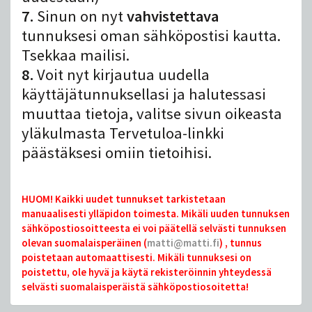
7.
Sinun on nyt
vahvistettava
tunnuksesi oman sähköpostisi kautta.
Tsekkaa mailisi.
8.
Voit nyt kirjautua uudella
käyttäjätunnuksellasi ja halutessasi
muuttaa tietoja, valitse sivun oikeasta
yläkulmasta Tervetuloa-linkki
päästäksesi omiin tietoihisi.
HUOM! Kaikki uudet tunnukset tarkistetaan
manuaalisesti ylläpidon toimesta. Mikäli uuden tunnuksen
sähköpostiosoitteesta ei voi päätellä selvästi tunnuksen
olevan suomalaisperäinen (
matti@matti.fi
) , tunnus
poistetaan automaattisesti. Mikäli tunnuksesi on
poistettu, ole hyvä ja käytä rekisteröinnin yhteydessä
selvästi suomalaisperäistä sähköpostiosoitetta!