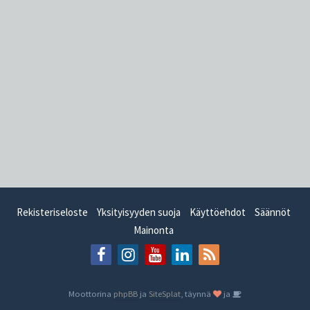
Rekisteriseloste
Yksityisyyden suoja
Käyttöehdot
Säännöt
Mainonta
Moottorina
phpBB
ja
SiteSplat
, täynnä
ja