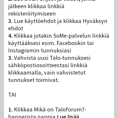
jälkeen klikkaa linkkiä
rekisteröitymiseen
3.
Lue käyttöehdot ja klikkaa Hyväksyn
ehdot
4.
Klikkaa jotakin SoMe-palvelun linkkiä
käyttääksesi esim. Facebookin tai
Instagramin tunnuksiasi
3.
Vahvista uusi Talo-tunnuksesi
sähköpostiosoitteestasi linkkiä
klikkaamalla, vain vahvistetut
tunnukset toimivat.
TAI
1.
Klikkaa Mikä on Taloforum?-
bannerista nappia
Lue lisää