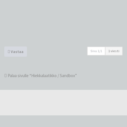
Sivu
1
/
1
1 viesti
Vastaa
Palaa sivulle “Hiekkalaatikko / Sandbox”