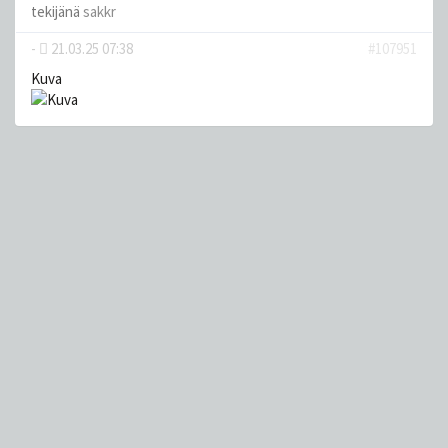
tekijänä
sakkr
-
21.03.25 07:38
#107951
Kuva