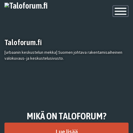
Toggle
Navigatio
Taloforum.fi
[urbaanin keskustelun mekka] Suomen johtava rakentamisaiheinen
valokuvaus- ja keskustelusivusto.
MIKÄ ON TALOFORUM?
Lue lisää