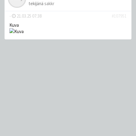
tekijänä
sakkr
-
21.03.25 07:38
#107951
Kuva