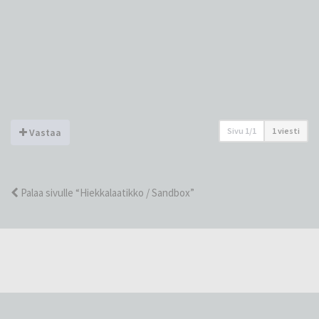
Sivu
1
/
1
1 viesti
Vastaa
Palaa sivulle “Hiekkalaatikko / Sandbox”