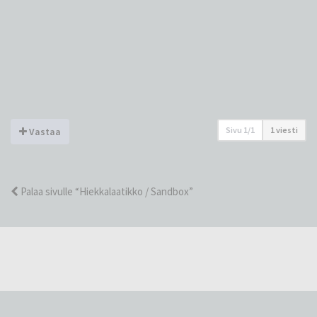
Sivu
1
/
1
1 viesti
Vastaa
Palaa sivulle “Hiekkalaatikko / Sandbox”