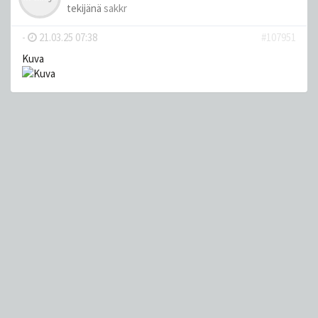
tekijänä
sakkr
-
21.03.25 07:38
#107951
Kuva