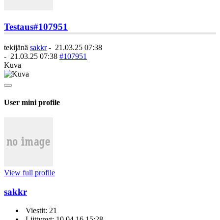
Testaus
#107951
tekijänä
sakkr
-
21.03.25 07:38
-
21.03.25 07:38
#107951
Kuva
User mini profile
View full profile
sakkr
Viestit: 21
Liittynyt: 10.04.16 15:28