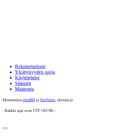
Rekisteriseloste
Yksityisyyden suoja
Käyttöehdot
Säännöt
Mainonta
Moottorina
phpBB
ja
SiteSplat
, täynnä
ja
- Kaikki ajat ovat
UTC+03:00
-