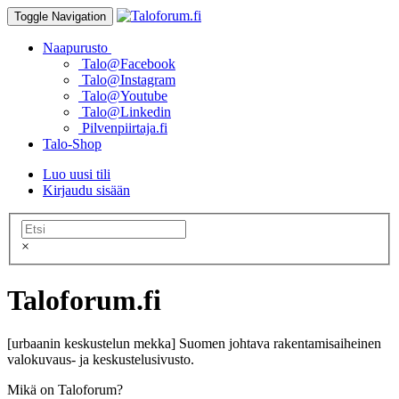
Toggle Navigation
Naapurusto
Talo@Facebook
Talo@Instagram
Talo@Youtube
Talo@Linkedin
Pilvenpiirtaja.fi
Talo-Shop
Luo uusi tili
Kirjaudu sisään
×
Taloforum.fi
[urbaanin keskustelun mekka] Suomen johtava rakentamisaiheinen
valokuvaus- ja keskustelusivusto.
Mikä on Taloforum?