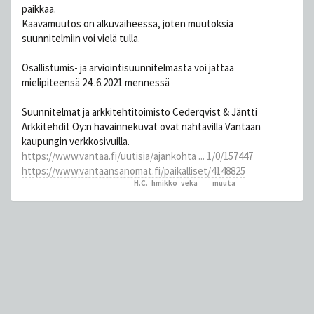
paikkaa.
Kaavamuutos on alkuvaiheessa, joten muutoksia
suunnitelmiin voi vielä tulla.
Osallistumis- ja arviointisuunnitelmasta voi jättää
mielipiteensä 24..6.2021 mennessä
Suunnitelmat ja arkkitehtitoimisto Cederqvist & Jäntti
Arkkitehdit Oy:n havainnekuvat ovat nähtävillä Vantaan
kaupungin verkkosivuilla.
https://www.vantaa.fi/uutisia/ajankohta ... 1/0/157447
https://www.vantaansanomat.fi/paikalliset/4148825
H.C.
,
hmikko
,
veka
ja 2
muuta
peukutti tätä