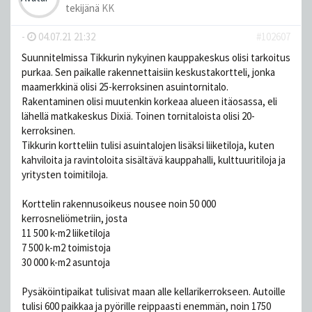
tekijänä
KK
-
04.07.21 21:32
#102607
Suunnitelmissa Tikkurin nykyinen kauppakeskus olisi tarkoitus
purkaa. Sen paikalle rakennettaisiin keskustakortteli, jonka
maamerkkinä olisi 25-kerroksinen asuintornitalo.
Rakentaminen olisi muutenkin korkeaa alueen itäosassa, eli
lähellä matkakeskus Dixiä. Toinen tornitaloista olisi 20-
kerroksinen.
Tikkurin kortteliin tulisi asuintalojen lisäksi liiketiloja, kuten
kahviloita ja ravintoloita sisältävä kauppahalli, kulttuuritiloja ja
yritysten toimitiloja.
Korttelin rakennusoikeus nousee noin 50 000
kerrosneliömetriin, josta
11 500 k-m2 liiketiloja
7 500 k-m2 toimistoja
30 000 k-m2 asuntoja
Pysäköintipaikat tulisivat maan alle kellarikerrokseen. Autoille
tulisi 600 paikkaa ja pyörille reippaasti enemmän, noin 1750