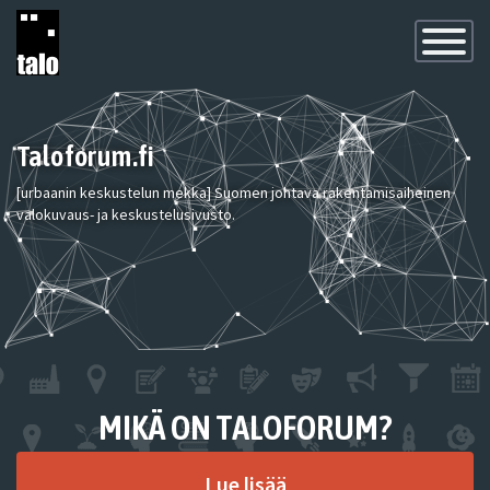
Toggle
Navigatio
Taloforum.fi
[urbaanin keskustelun mekka] Suomen johtava rakentamisaiheinen
valokuvaus- ja keskustelusivusto.
MIKÄ ON TALOFORUM?
Lue lisää