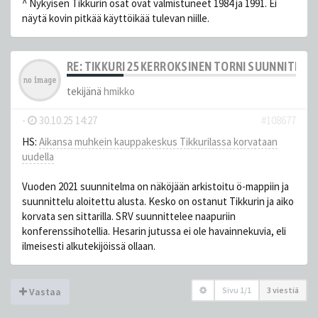
^ Nykyisen Tikkurin osat ovat valmistuneet 1984 ja 1991. Ei
näytä kovin pitkää käyttöikää tulevan niille.
RE: TIKKURI 25 KERROKSINEN TORNI SUUNNITELM
tekijänä
hmikko
-
30.10.25 14:27
#108677
HS:
Aikansa muhkein kauppakeskus Tikkurilassa korvataan
uudella
Vuoden 2021 suunnitelma on näköjään arkistoitu ö-mappiin ja
suunnittelu aloitettu alusta. Kesko on ostanut Tikkurin ja aiko
korvata sen sittarilla. SRV suunnittelee naapuriin
konferenssihotellia. Hesarin jutussa ei ole havainnekuvia, eli
ilmeisesti alkutekijöissä ollaan.
Sivu
1
/
1
3 viestiä
Vastaa