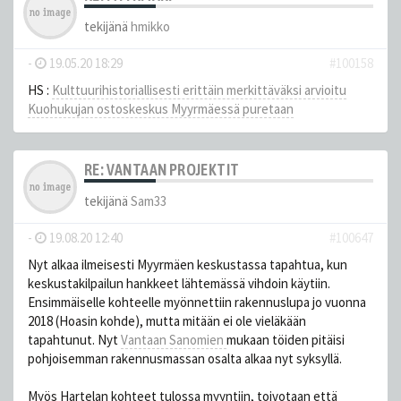
tekijänä
hmikko
-
19.05.20 18:29
#100158
HS :
Kulttuuri­historiallisesti erittäin merkittäväksi arvioitu
Kuohukujan ostoskeskus Myyrmäessä puretaan
RE: VANTAAN PROJEKTIT
tekijänä
Sam33
-
19.08.20 12:40
#100647
Nyt alkaa ilmeisesti Myyrmäen keskustassa tapahtua, kun
keskustakilpailun hankkeet lähtemässä vihdoin käytiin.
Ensimmäiselle kohteelle myönnettiin rakennuslupa jo vuonna
2018 (Hoasin kohde), mutta mitään ei ole vieläkään
tapahtunut. Nyt
Vantaan Sanomien
mukaan töiden pitäisi
pohjoisemman rakennusmassan osalta alkaa nyt syksyllä.
Myös Hartelan kohteet tulossa myyntiin, toivotaan että