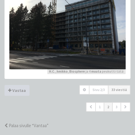
H.C.
,
hmikko
,
Biosphere
ja 4
muuta
peukutti tätä
Sivu
2
/
3
33 viestiä
Vastaa
1
2
3
Palaa sivulle “Vantaa”