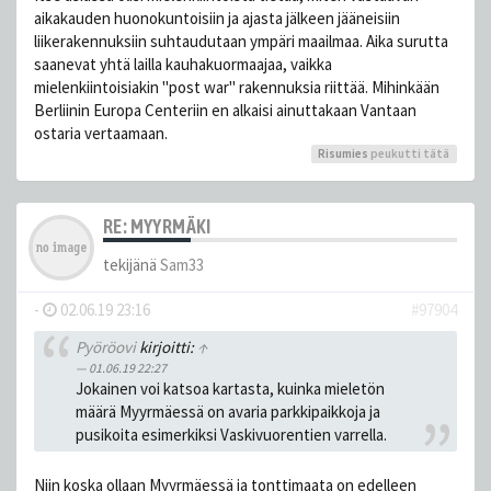
aikakauden huonokuntoisiin ja ajasta jälkeen jääneisiin
liikerakennuksiin suhtaudutaan ympäri maailmaa. Aika surutta
saanevat yhtä lailla kauhakuormaajaa, vaikka
mielenkiintoisiakin "post war" rakennuksia riittää. Mihinkään
Berliinin Europa Centeriin en alkaisi ainuttakaan Vantaan
ostaria vertaamaan.
Risumies
peukutti tätä
RE: MYYRMÄKI
tekijänä
Sam33
-
02.06.19 23:16
#97904
Pyöröovi
kirjoitti:
↑
01.06.19 22:27
Jokainen voi katsoa kartasta, kuinka mieletön
määrä Myyrmäessä on avaria parkkipaikkoja ja
pusikoita esimerkiksi Vaskivuorentien varrella.
Niin koska ollaan Myyrmäessä ja tonttimaata on edelleen