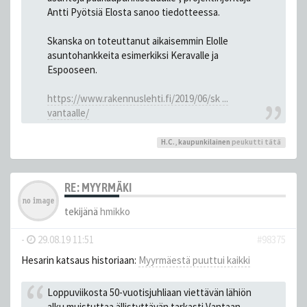
Antti Pyötsiä Elosta sanoo tiedotteessa.
Skanska on toteuttanut aikaisemmin Elolle
asuntohankkeita esimerkiksi Keravalle ja
Espooseen.
https://www.rakennuslehti.fi/2019/06/sk ...
vantaalle/
H.C.
,
kaupunkilainen
peukutti tätä
RE: MYYRMÄKI
tekijänä
hmikko
-
29.08.19 11:51
#98375
Hesarin katsaus historiaan:
Myyrmäestä puuttui kaikki
Loppuviikosta 50-vuotisjuhliaan viettävän lähiön
alku muistuttaa ällistyttävän tarkasti Vantaan