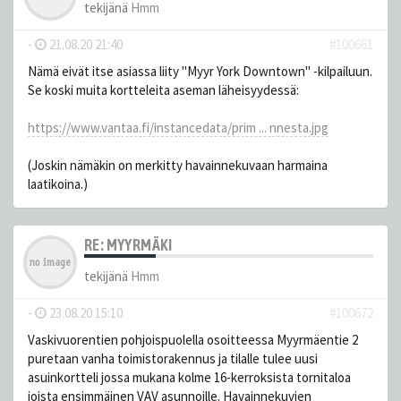
tekijänä
Hmm
-
21.08.20 21:40
#100661
Nämä eivät itse asiassa liity "Myyr York Downtown" -kilpailuun.
Se koski muita kortteleita aseman läheisyydessä:
https://www.vantaa.fi/instancedata/prim ... nnesta.jpg
(Joskin nämäkin on merkitty havainnekuvaan harmaina
laatikoina.)
RE: MYYRMÄKI
tekijänä
Hmm
-
23.08.20 15:10
#100672
Vaskivuorentien pohjoispuolella osoitteessa Myyrmäentie 2
puretaan vanha toimistorakennus ja tilalle tulee uusi
asuinkortteli jossa mukana kolme 16-kerroksista tornitaloa
joista ensimmäinen VAV asunnoille. Havainnekuvien