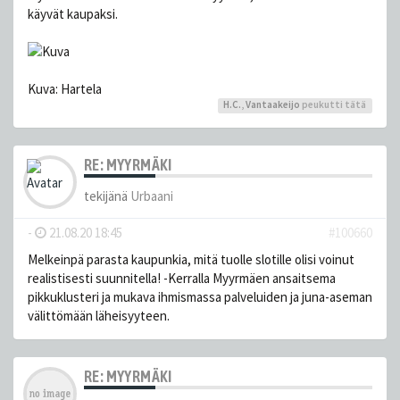
käyvät kaupaksi.
Kuva: Hartela
H.C.
,
Vantaakeijo
peukutti tätä
RE: MYYRMÄKI
tekijänä
Urbaani
-
21.08.20 18:45
#100660
Melkeinpä parasta kaupunkia, mitä tuolle slotille olisi voinut
realistisesti suunnitella! -Kerralla Myyrmäen ansaitsema
pikkuklusteri ja mukava ihmismassa palveluiden ja juna-aseman
välittömään läheisyyteen.
RE: MYYRMÄKI