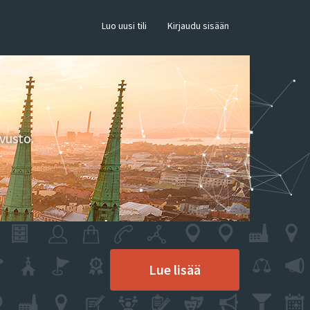
×
Luo uusi tili
Kirjaudu sisään
vusto.
Lue lisää