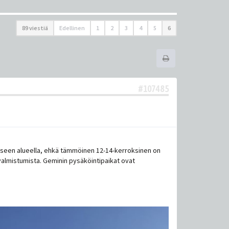
89 viestiä
Edellinen
1
2
3
4
5
6
#107485
äkseen alueella, ehkä tämmöinen 12-14-kerroksinen on
 valmistumista. Geminin pysäköintipaikat ovat