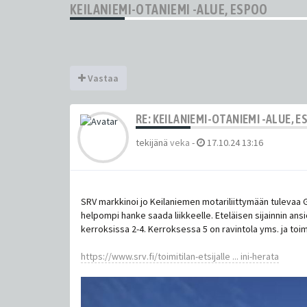
KEILANIEMI-OTANIEMI -ALUE, ESPOO
Vastaa
RE: KEILANIEMI-OTANIEMI -ALUE, 
tekijänä
veka
-
17.10.24 13:16
SRV markkinoi jo Keilaniemen motariliittymään tulevaa
helpompi hanke saada liikkeelle. Eteläisen sijainnin an
kerroksissa 2-4. Kerroksessa 5 on ravintola yms. ja toim
https://www.srv.fi/toimitilan-etsijalle ... ini-herata