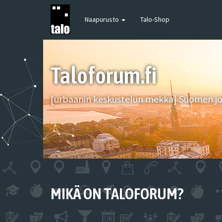
Naapurusto
Talo-Shop
Taloforum.fi
[urbaanin keskustelun mekka] Suomen joh
MIKÄ ON TALOFORUM?