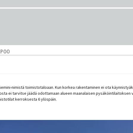
ESPOO
 Gemini-nimistä toimistotaloaan. Kun korkea rakentaminen ei ota käynnisty
siosta ei tarvitse jäädä odottamaan alueen maanalaisen pysäköintilaitoksen
istotilat kerroksesta 6 ylöspäin.