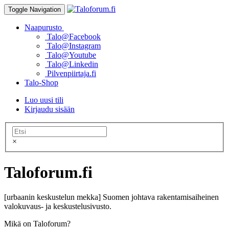
Toggle Navigation
Naapurusto
Talo@Facebook
Talo@Instagram
Talo@Youtube
Talo@Linkedin
Pilvenpiirtaja.fi
Talo-Shop
Luo uusi tili
Kirjaudu sisään
×
Taloforum.fi
[urbaanin keskustelun mekka] Suomen johtava rakentamisaiheinen
valokuvaus- ja keskustelusivusto.
Mikä on Taloforum?