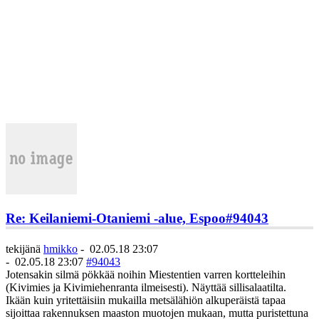
Re: Keilaniemi-Otaniemi -alue, Espoo
#94043
tekijänä
hmikko
-
02.05.18 23:07
-
02.05.18 23:07
#94043
Jotensakin silmä pökkää noihin Miestentien varren kortteleihin
(Kivimies ja Kivimiehenranta ilmeisesti). Näyttää sillisalaatilta.
Ikään kuin yritettäisiin mukailla metsälähiön alkuperäistä tapaa
sijoittaa rakennuksen maaston muotojen mukaan, mutta puristettuna