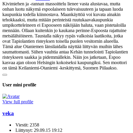
Kivimiehen ja -rannan massoittelu lienee vasta alustavaa, mutta
onhan luotu näkymä espoolaiseen tulevaisuuteen ja tapaan luoda
kaupunkia todella kiinnostava. Maankäyttöä voi kuvata ainakin
tehokkaaksi, mutta mitään perinteistä ruutukaavakaupunkia
umpikortteleineen ei Espooseen näköjään haluta, vaan pistetaloilla
mennään. Ollaan kuitenkin jo kaukana perinne-Espoosta rajattuine
metsälähiöineen. Taustalla näkyy rypäs valkoisia laatikoita, jotka
ovat Tapiolantien risteyksen toisella puolen vesitornin alueella.
Tämä alue Otaniemen länsilaidalla näyttää liittyvän muihin lähes
saumattomasti. Siihen vauhtia antaa Kehän tunnelointi Tapiolantien
risteykseen saakka ja pidemmällekin. Näin jos jatketaan, Espoo
kasvaa ajan oloon Helsingin kokoiseksi kaupungiksi. Sen moottori
on tämä Keilaniemi-Otaniemi -keskittymä, Suomen Piilaakso.
User mini profile
View full profile
veka
Viestit: 2358
Liittynyt: 29.09.15 19:12