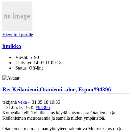
View full profile
hmikko
Viestit: 5190
Liittynyt: 14.07.11 09:18
Status: Off-line
Re: Keilaniemi-Otaniemi -alue, Espoo
#94396
tekijänä
veka
-
31.05.18 19:35
-
31.05.18 19:35
#94396
Komealla kelillä oli tilaisuus käydä katsomassa Otaniemen ja
Keilaniemen metroasemia ja samalla niiden ympäristöä.
Otaniemen metroaseman yhteyteen rakentuva Metrokeskus on jo