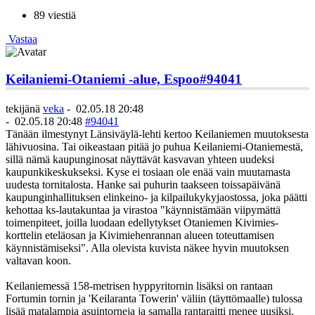
89 viestiä
Vastaa
Keilaniemi-Otaniemi -alue, Espoo
#94041
tekijänä
veka
-
02.05.18 20:48
-
02.05.18 20:48
#94041
Tänään ilmestynyt Länsiväylä-lehti kertoo Keilaniemen muutoksesta
lähivuosina. Tai oikeastaan pitää jo puhua Keilaniemi-Otaniemestä,
sillä nämä kaupunginosat näyttävät kasvavan yhteen uudeksi
kaupunkikeskukseksi. Kyse ei tosiaan ole enää vain muutamasta
uudesta tornitalosta. Hanke sai puhurin taakseen toissapäivänä
kaupunginhallituksen elinkeino- ja kilpailukykyjaostossa, joka päätti
kehottaa ks-lautakuntaa ja virastoa "käynnistämään viipymättä
toimenpiteet, joilla luodaan edellytykset Otaniemen Kivimies-
korttelin eteläosan ja Kivimiehenrannan alueen toteuttamisen
käynnistämiseksi". Alla olevista kuvista näkee hyvin muutoksen
valtavan koon.
Keilaniemessä 158-metrisen hyppyritornin lisäksi on rantaan
Fortumin tornin ja 'Keilaranta Towerin' väliin (täyttömaalle) tulossa
lisää matalampia asuintorneja ja samalla rantaraitti menee uusiksi.