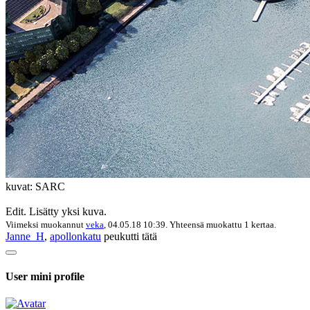
kuvat: SARC
Edit. Lisätty yksi kuva.
Viimeksi muokannut
veka
, 04.05.18 10:39. Yhteensä muokattu 1 kertaa.
Janne_H
,
apollonkatu
peukutti tätä
User mini profile