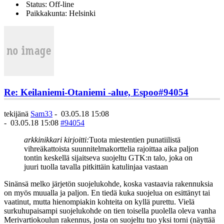
Status: Off-line
Paikkakunta: Helsinki
Re: Keilaniemi-Otaniemi -alue, Espoo
#94054
tekijänä
Sam33
-
03.05.18 15:08
-
03.05.18 15:08
#94054
arkkinikkari kirjoitti:
Tuota miestentien punatiilistä
vihreäkattoista suunnitelmakorttelia rajoittaa aika paljon
tontin keskellä sijaitseva suojeltu GTK:n talo, joka on
juuri tuolla tavalla pitkittäin katulinjaa vastaan
Sinänsä melko järjetön suojelukohde, koska vastaavia rakennuksia
on myös muualla ja paljon. En tiedä kuka suojelua on esittänyt tai
vaatinut, mutta hienompiakin kohteita on kyllä purettu. Vielä
surkuhupaisampi suojelukohde on tien toisella puolella oleva vanha
Merivartiokoulun rakennus, josta on suojeltu tuo yksi torni (näyttää