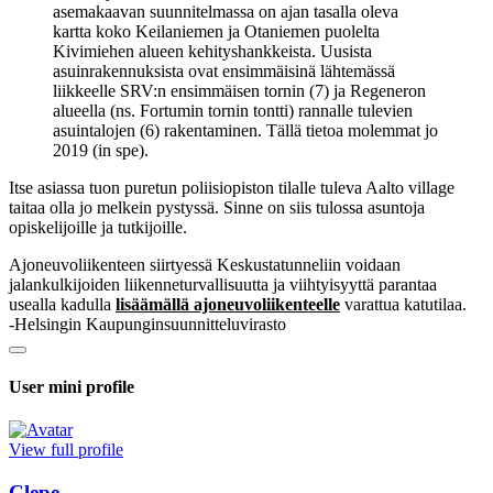
asemakaavan suunnitelmassa on ajan tasalla oleva
kartta koko Keilaniemen ja Otaniemen puolelta
Kivimiehen alueen kehityshankkeista. Uusista
asuinrakennuksista ovat ensimmäisinä lähtemässä
liikkeelle SRV:n ensimmäisen tornin (7) ja Regeneron
alueella (ns. Fortumin tornin tontti) rannalle tulevien
asuintalojen (6) rakentaminen. Tällä tietoa molemmat jo
2019 (in spe).
Itse asiassa tuon puretun poliisiopiston tilalle tuleva Aalto village
taitaa olla jo melkein pystyssä. Sinne on siis tulossa asuntoja
opiskelijoille ja tutkijoille.
Ajoneuvoliikenteen siirtyessä Keskustatunneliin voidaan
jalankulkijoiden liikenneturvallisuutta ja viihtyisyyttä parantaa
usealla kadulla
lisäämällä ajoneuvoliikenteelle
varattua katutilaa.
-Helsingin Kaupunginsuunnitteluvirasto
User mini profile
View full profile
Clepe