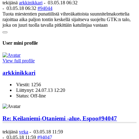
tekijänä
arkkinikkari
-
03.05.18 06:32
-
03.05.18 06:32
#94044
Tuota miestentien punatiilistä vihreäkattoista suunnitelmakorttelia
rajoittaa aika paljon tontin keskellä sijaitseva suojeltu GTK:n talo,
joka on juuri tuolla tavalla pitkittäin katulinjaa vastaan
User mini profile
View full profile
arkkinikkari
Viestit: 1256
Liittynyt: 24.07.13 12:20
Status: Off-line
Re: Keilaniemi-Otaniemi -alue, Espoo
#94047
tekijänä
veka
-
03.05.18 11:59
-
03.05.18 11:59
#94047