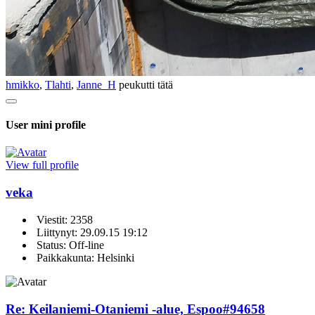
hmikko
,
Tlahti
,
Janne_H
peukutti tätä
User mini profile
View full profile
veka
Viestit: 2358
Liittynyt: 29.09.15 19:12
Status: Off-line
Paikkakunta: Helsinki
Re: Keilaniemi-Otaniemi -alue, Espoo
#94658