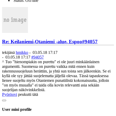
Status: Off-line
Re: Keilaniemi-Otaniemi -alue, Espoo
#94057
tekijänä
hmikko
-
03.05.18 17:17
-
03.05.18 17:17
#94057
^ Tuo "hienompiakin on purettu" ei ole juuri minkäänlainen
argumentti. Suomessa on purettu vaikka mitä ennen kuin
rakennussuojeluun herättiin, ja yhtä sun toista sen jälkeenkin. Se ei
kyllä ole syy jättää suojelematta jäljellä olevaa. Tässä tapauksessa
lienee suojeltu myös Otaniemen punatiilistä kokonaisuutta, jolloin
"on myös muualla" ei taida olla kovin relevantti asia sekään
suojelijan näkövinkkelistä.
Pyöröovi
peukutti tätä
User mini profile