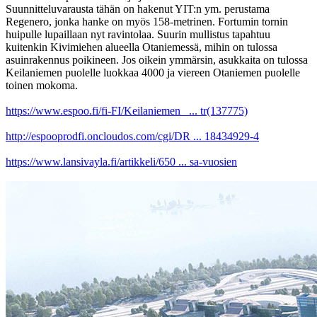
Suunnitteluvarausta tähän on hakenut YIT:n ym. perustama
Regenero, jonka hanke on myös 158-metrinen. Fortumin tornin
huipulle lupaillaan nyt ravintolaa. Suurin mullistus tapahtuu
kuitenkin Kivimiehen alueella Otaniemessä, mihin on tulossa
asuinrakennus poikineen. Jos oikein ymmärsin, asukkaita on tulossa
Keilaniemen puolelle luokkaa 4000 ja viereen Otaniemen puolelle
toinen mokoma.
https://www.espoo.fi/fi-FI/Keilaniemen_ ... tr(137775)
http://espooprodfi.oncloudos.com/cgi/DR ... 18434929-4
https://www.lansivayla.fi/artikkeli/650 ... sa-vuosien