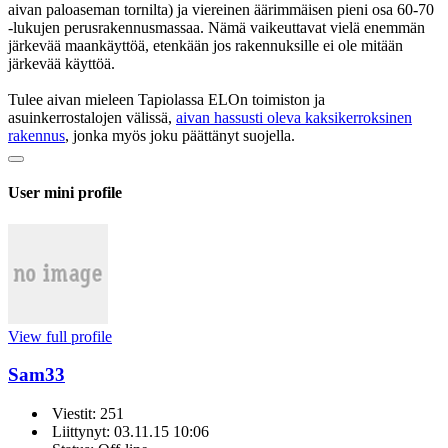
aivan paloaseman tornilta) ja viereinen äärimmäisen pieni osa 60-70
-lukujen perusrakennusmassaa. Nämä vaikeuttavat vielä enemmän
järkevää maankäyttöä, etenkään jos rakennuksille ei ole mitään
järkevää käyttöä.
Tulee aivan mieleen Tapiolassa ELOn toimiston ja
asuinkerrostalojen välissä,
aivan hassusti oleva kaksikerroksinen
rakennus
, jonka myös joku päättänyt suojella.
User mini profile
View full profile
Sam33
Viestit: 251
Liittynyt: 03.11.15 10:06