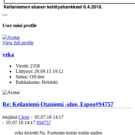
User mini profile
View full profile
veka
Viestit: 2358
Liittynyt: 29.09.15 19:12
Status: Off-line
Paikkakunta: Helsinki
Re: Keilaniemi-Otaniemi -alue, Espoo
#94757
tekijänä
Clepe
-
05.07.18 14:17
-
05.07.18 14:17
#94757
veka kirjoitti:
Ns. Fortumin tornin tontin uuden