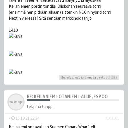
rakentamiseen ei valitettavasti näkynyt. Ei myöskään
Keilaniemen portin tontilla. Oliskohan seuraava torni
(ensimmäinen pitkään aikaan) sittenkin NCC:n hybriditorni
Nextin vieressä? Sitä sentään markkinoidaan jo.
14.10.
jfo
,
arbs
,
wab
ja 1
muuta
peukutti tätä
RE: KEILANIEMI-OTANIEMI -ALUE, ESPOO
tekijänä
tunppi
-
15.10.21 22:24
#103101
Keilaniemi on tavallaan Suomen Canary Wharf, eli