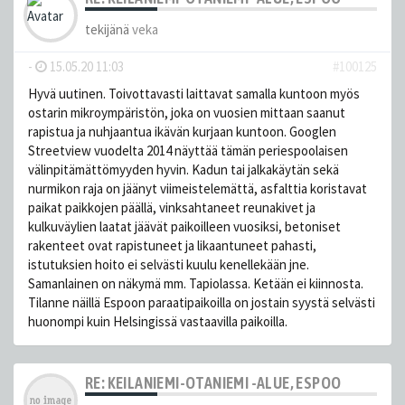
tekijänä
veka
-
15.05.20 11:03
#100125
Hyvä uutinen. Toivottavasti laittavat samalla kuntoon myös
ostarin mikroympäristön, joka on vuosien mittaan saanut
rapistua ja nuhjaantua ikävän kurjaan kuntoon. Googlen
Streetview vuodelta 2014 näyttää tämän periespoolaisen
välinpitämättömyyden hyvin. Kadun tai jalkakäytän sekä
nurmikon raja on jäänyt viimeistelemättä, asfalttia koristavat
paikat paikkojen päällä, vinksahtaneet reunakivet ja
kulkuväylien laatat jäävät paikoilleen vuosiksi, betoniset
rakenteet ovat rapistuneet ja likaantuneet pahasti,
istutuksien hoito ei selvästi kuulu kenellekään jne.
Samanlainen on näkymä mm. Tapiolassa. Ketään ei kiinnosta.
Tilanne näillä Espoon paraatipaikoilla on jostain syystä selvästi
huonompi kuin Helsingissä vastaavilla paikoilla.
RE: KEILANIEMI-OTANIEMI -ALUE, ESPOO