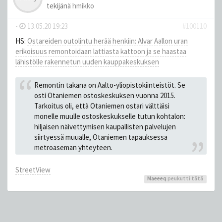
tekijänä
hmikko
-
13.05.20 19:23
#100110
HS:
Ostareiden outolintu herää henkiin: Alvar Aallon uran
erikoisuus remontoidaan lattiasta kattoon ja se haastaa
lähistölle rakennetun uuden kauppakeskuksen
Remontin takana on Aalto-yliopistokiinteistöt. Se
osti Otaniemen ostoskeskuksen vuonna 2015.
Tarkoitus oli, että Otaniemen ostari välttäisi
monelle muulle ostoskeskukselle tutun kohtalon:
hiljaisen näivettymisen kaupallisten palvelujen
siirtyessä muualle, Otaniemen tapauksessa
metroaseman yhteyteen.
StreetView
Maeeeq
peukutti tätä