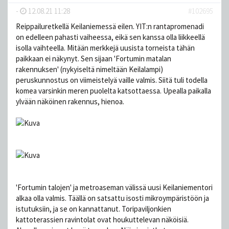
-
12.08.21 11:28
#102695
Reippailuretkellä Keilaniemessä eilen. YIT:n rantapromenadi
on edelleen pahasti vaiheessa, eikä sen kanssa olla liikkeellä
isolla vaihteella. Mitään merkkejä uusista torneista tähän
paikkaan ei näkynyt. Sen sijaan 'Fortumin matalan
rakennuksen' (nykyiseltä nimeltään Keilalampi)
peruskunnostus on viimeistelyä vaille valmis. Siitä tuli todella
komea varsinkin meren puolelta katsottaessa. Upealla paikalla
ylvään näköinen rakennus, hienoa.
'Fortumin talojen' ja metroaseman välissä uusi Keilaniementori
alkaa olla valmis. Täällä on satsattu isosti mikroympäristöön ja
istutuksiin, ja se on kannattanut. Toripaviljonkien
kattoterassien ravintolat ovat houkuttelevan näköisiä.