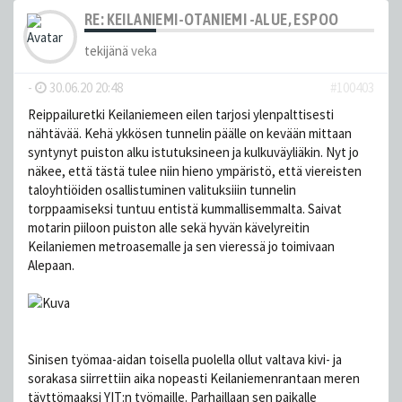
RE: KEILANIEMI-OTANIEMI -ALUE, ESPOO
tekijänä
veka
-
30.06.20 20:48
#100403
Reippailuretki Keilaniemeen eilen tarjosi ylenpalttisesti
nähtävää. Kehä ykkösen tunnelin päälle on kevään mittaan
syntynyt puiston alku istutuksineen ja kulkuväyliäkin. Nyt jo
näkee, että tästä tulee niin hieno ympäristö, että viereisten
taloyhtiöiden osallistuminen valituksiiin tunnelin
torppaamiseksi tuntuu entistä kummallisemmalta. Saivat
motarin piiloon puiston alle sekä hyvän kävelyreitin
Keilaniemen metroasemalle ja sen vieressä jo toimivaan
Alepaan.
Sinisen työmaa-aidan toisella puolella ollut valtava kivi- ja
sorakasa siirrettiin aika nopeasti Keilaniemenrantaan meren
täyttömaaksi YIT:n työmaille. Parhaillaan sen paikalle