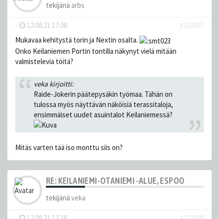
tekijänä
arbs
-
12.08.21 17:08
#102697
Mukavaa kehitystä torin ja Nextin osalta.
Onko Keilaniemen Portin tontilla näkynyt vielä mitään
valmistelevia töitä?
veka kirjoitti:
Raide-Jokerin päätepysäkin työmaa. Tähän on
tulossa myös näyttävän näköisiä terassitaloja,
ensimmäiset uudet asuintalot Keilaniemessä?
Mitäs varten tää iso monttu siis on?
RE: KEILANIEMI-OTANIEMI -ALUE, ESPOO
tekijänä
veka
-
12.08.21 17:38
#102698