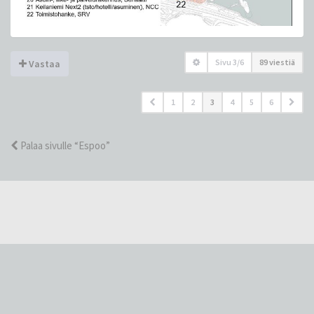
Sivu
3
/
6
89 viestiä
Vastaa
1
2
3
4
5
6
Palaa sivulle “Espoo”