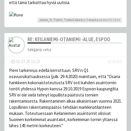
että tämä tarkoittaa hyviä uutisia.
Janne_H
,
Tlahti
,
TurkuCubed
ja 5
muuta
peukutti tätä
RE: KEILANIEMI-OTANIEMI -ALUE, ESPOO
tekijänä
veka
-
05.07.20 10:23
#100419
Pieni tarkennus edellä kerrottuun. SRV:n Q1
osavuosikatsauksessa (julk. 29.4.2020) mainitaan, että "Osana
hankkeen kokonaistoteutusta SRV osti kahden asuintornin
tontit yhdessä Hypon kanssa 29.10.2019 Espoon kaupungilta.
SRV ei ole vielä tehnyt lopullista päätöstä tornien
rakentamisesta. Rakentaminen alkaa aikaisintaan vuonna 2021.
Lopullinen rakentamispäätös tehdään markkinatilanteen
mukaan. Toteutuessaan Keilaniemen asuintornit olisivat
Suomen korkeimmat asuintalot, korkeimman tornin yltäessä
lähes 145 metrin korkeuteen."