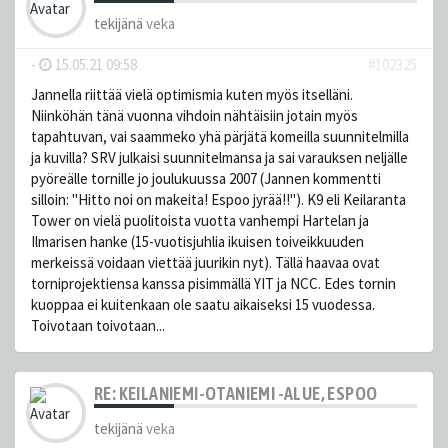
tekijänä
veka
-
15.05.21 09:58
#102325
Jannella riittää vielä optimismia kuten myös itselläni.
Niinköhän tänä vuonna vihdoin nähtäisiin jotain myös
tapahtuvan, vai saammeko yhä pärjätä komeilla suunnitelmilla
ja kuvilla? SRV julkaisi suunnitelmansa ja sai varauksen neljälle
pyöreälle tornille jo joulukuussa 2007 (Jannen kommentti
silloin: "Hitto noi on makeita! Espoo jyrää!!"). K9 eli Keilaranta
Tower on vielä puolitoista vuotta vanhempi Hartelan ja
Ilmarisen hanke (15-vuotisjuhlia ikuisen toiveikkuuden
merkeissä voidaan viettää juurikin nyt). Tällä haavaa ovat
torniprojektiensa kanssa pisimmällä YIT ja NCC. Edes tornin
kuoppaa ei kuitenkaan ole saatu aikaiseksi 15 vuodessa.
Toivotaan toivotaan...
RE: KEILANIEMI-OTANIEMI -ALUE, ESPOO
tekijänä
veka