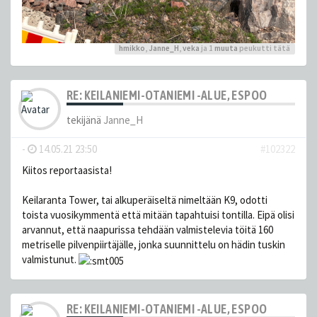
hmikko
,
Janne_H
,
veka
ja 1
muuta
peukutti tätä
RE: KEILANIEMI-OTANIEMI -ALUE, ESPOO
tekijänä
Janne_H
-
14.05.21 23:50
#102322
Kiitos reportaasista!
Keilaranta Tower, tai alkuperäiseltä nimeltään K9, odotti
toista vuosikymmentä että mitään tapahtuisi tontilla. Eipä olisi
arvannut, että naapurissa tehdään valmistelevia töitä 160
metriselle pilvenpiirtäjälle, jonka suunnittelu on hädin tuskin
valmistunut.
RE: KEILANIEMI-OTANIEMI -ALUE, ESPOO