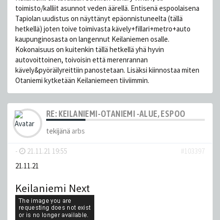
toimisto/kalliit asunnot veden äärellä. Entisenä espoolaisena
Tapiolan uudistus on näyttänyt epäonnistuneelta (tällä
hetkellä) joten toive toimivasta kävely+fillari+metro+auto
kaupunginosasta on langennut Keilaniemen osalle.
Kokonaisuus on kuitenkin tällä hetkellä yhä hyvin
autovoittoinen, toivoisin että merenrannan
kävely&pyöräilyreittiin panostetaan. Lisäksi kiinnostaa miten
Otaniemi kytketään Keilaniemeen tiiviimmin.
RE: KEILANIEMI-OTANIEMI -ALUE, ESPOO
tekijänä
arbs
-
21.11.21 19:55
#103397
21.11.21
Keilaniemi Next