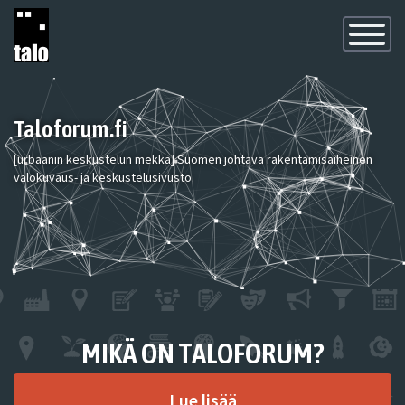
Toggle
Navigatio
Taloforum.fi
[urbaanin keskustelun mekka] Suomen johtava rakentamisaiheinen
valokuvaus- ja keskustelusivusto.
MIKÄ ON TALOFORUM?
Lue lisää