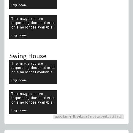
Swing House
wab
,
Janne_H
,
veka
ja 6
muuta
peukutti tätä