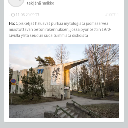
tekijänä
hmikko
-
11.06.20 09:23
#100311
HS:
Opiskelijat haluavat purkaa mytologista juomasarvea
muistuttavan betonirakennuksen, jossa pyöritettiin 1970-
luvulla yhtä seudun suosituimmista diskoista