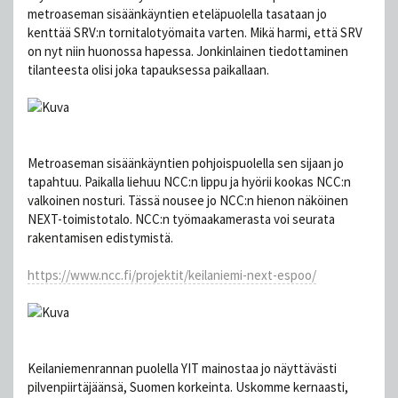
metroaseman sisäänkäyntien eteläpuolella tasataan jo
kenttää SRV:n tornitalotyömaita varten. Mikä harmi, että SRV
on nyt niin huonossa hapessa. Jonkinlainen tiedottaminen
tilanteesta olisi joka tapauksessa paikallaan.
Metroaseman sisäänkäyntien pohjoispuolella sen sijaan jo
tapahtuu. Paikalla liehuu NCC:n lippu ja hyörii kookas NCC:n
valkoinen nosturi. Tässä nousee jo NCC:n hienon näköinen
NEXT-toimistotalo. NCC:n työmaakamerasta voi seurata
rakentamisen edistymistä.
https://www.ncc.fi/projektit/keilaniemi-next-espoo/
Keilaniemenrannan puolella YIT mainostaa jo näyttävästi
pilvenpiirtäjäänsä, Suomen korkeinta. Uskomme kernaasti,