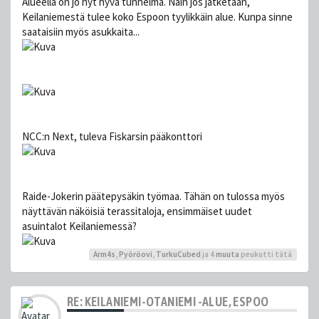
Alueella on jo nyt hyvä tunnelma. Näin jos jatketaan,
Keilaniemestä tulee koko Espoon tyylikkäin alue. Kunpa sinne
saataisiin myös asukkaita...
NCC:n Next, tuleva Fiskarsin pääkonttori
Raide-Jokerin päätepysäkin työmaa. Tähän on tulossa myös
näyttävän näköisiä terassitaloja, ensimmäiset uudet
asuintalot Keilaniemessä?
Arm4s
,
Pyöröovi
,
TurkuCubed
ja 4
muuta
peukutti tätä
RE: KEILANIEMI-OTANIEMI -ALUE, ESPOO