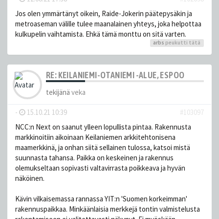
Jos olen ymmärtänyt oikein, Raide-Jokerin päätepysäkin ja
metroaseman välille tulee maanalainen yhteys, joka helpottaa
kulkupelin vaihtamista. Ehkä tämä monttu on sitä varten.
arbs
peukutti tätä
RE: KEILANIEMI-OTANIEMI -ALUE, ESPOO
tekijänä
veka
-
15.10.21 10:39
#103097
NCC:n Next on saanut ylleen lopullista pintaa. Rakennusta
markkinoitiin aikoinaan Keilaniemen arkkitehtonisena
maamerkkinä, ja onhan siitä sellainen tulossa, katsoi mistä
suunnasta tahansa. Paikka on keskeinen ja rakennus
olemukseltaan sopivasti valtavirrasta poikkeava ja hyvän
näköinen.
Kävin vilkaisemassa rannassa YIT:n 'Suomen korkeimman'
rakennuspaikkaa. Minkäänlaisia merkkejä tontin valmistelusta