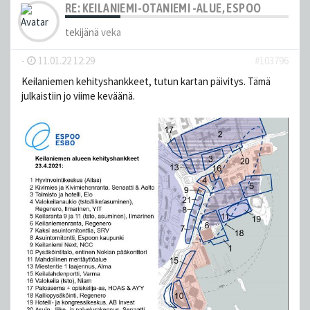
RE: KEILANIEMI-OTANIEMI -ALUE, ESPOO
tekijänä
veka
-
11.01.22 12:29
#103796
Keilaniemen kehityshankkeet, tutun kartan päivitys. Tämä
julkaistiin jo viime keväänä.