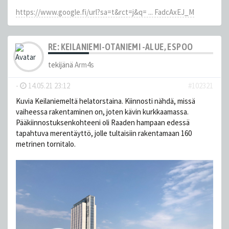
https://www.google.fi/url?sa=t&rct=j&q= ... FadcAxEJ_M
RE: KEILANIEMI-OTANIEMI -ALUE, ESPOO
tekijänä
Arm4s
-
14.05.21 23:12
#102321
Kuvia Keilaniemeltä helatorstaina. Kiinnosti nähdä, missä
vaiheessa rakentaminen on, joten kävin kurkkaamassa.
Pääkiinnostuksenkohteeni oli Raaden hampaan edessä
tapahtuva merentäyttö, jolle tultaisiin rakentamaan 160
metrinen tornitalo.