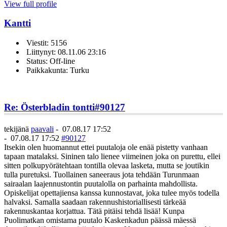
View full profile
Kantti
Viestit: 5156
Liittynyt: 08.11.06 23:16
Status: Off-line
Paikkakunta: Turku
Re: Österbladin tontti
#90127
tekijänä
paavali
-
07.08.17 17:52
-
07.08.17 17:52
#90127
Itsekin olen huomannut ettei puutaloja ole enää pistetty vanhaan
tapaan matalaksi. Sininen talo lienee viimeinen joka on purettu, ellei
sitten polkupyörätehtaan tontilla olevaa lasketa, mutta se joutikin
tulla puretuksi. Tuollainen saneeraus jota tehdään Turunmaan
sairaalan laajennustontin puutalolla on parhainta mahdollista.
Opiskelijat opettajiensa kanssa kunnostavat, joka tulee myös todella
halvaksi. Samalla saadaan rakennushistoriallisesti tärkeää
rakennuskantaa korjattua. Tätä pitäisi tehdä lisää! Kunpa
Puolimatkan omistama puutalo Kaskenkadun päässä mäessä