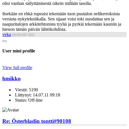
olisi vanhan säilyttämisestä oikein millään tasolla.
Itsekään en ehkä rupeaisi tekemään tuon puutalon nelikerroksista
versiota nykytekniikalla. Sen sijaan voisi toki nuodattaa sen ja
naapuritalojen arkkitehtonista tyyliä ja pyrkiä tekemään kauniin ja
hienon tämän päivän lähtökohdista.
veka
peukutti tätä
User mini profile
View full profile
hmikko
Viestit: 5190
Liittynyt: 14.07.11 09:18
Status: Off-line
Re: Österbladin tontti
#90108