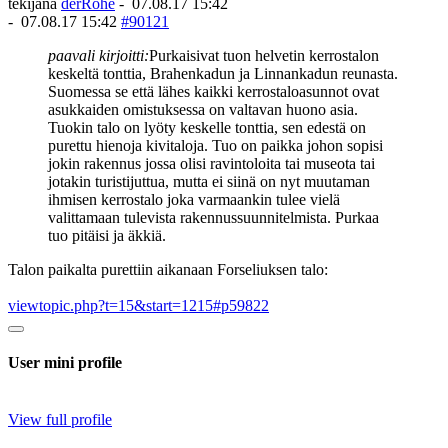
tekijänä
derRohe
-
07.08.17 15:42
-
07.08.17 15:42
#90121
paavali kirjoitti:
Purkaisivat tuon helvetin kerrostalon
keskeltä tonttia, Brahenkadun ja Linnankadun reunasta.
Suomessa se että lähes kaikki kerrostaloasunnot ovat
asukkaiden omistuksessa on valtavan huono asia.
Tuokin talo on lyöty keskelle tonttia, sen edestä on
purettu hienoja kivitaloja. Tuo on paikka johon sopisi
jokin rakennus jossa olisi ravintoloita tai museota tai
jotakin turistijuttua, mutta ei siinä on nyt muutaman
ihmisen kerrostalo joka varmaankin tulee vielä
valittamaan tulevista rakennussuunnitelmista. Purkaa
tuo pitäisi ja äkkiä.
Talon paikalta purettiin aikanaan Forseliuksen talo:
viewtopic.php?t=15&start=1215#p59822
User mini profile
View full profile