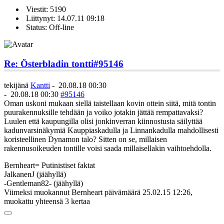
Viestit: 5190
Liittynyt: 14.07.11 09:18
Status: Off-line
Re: Österbladin tontti
#95146
tekijänä
Kantti
-
20.08.18 00:30
-
20.08.18 00:30
#95146
Oman uskoni mukaan siellä taistellaan kovin ottein siitä, mitä tontin
puurakennuksille tehdään ja voiko jotakin jättää rempattavaksi?
Luulen että kaupungilla olisi jonkinverran kiinnostusta säilyttää
kadunvarsinäkymiä Kauppiaskadulla ja Linnankadulla mahdollisesti
koristeellinen Dynamon talo? Sitten on se, millaisen
rakennusoikeuden tontille voisi saada millaisellakin vaihtoehdolla.
Bernheart= Putinistiset faktat
JalkanenJ (jäähyllä)
-Gentleman82- (jäähyllä)
Viimeksi muokannut Bernheart päivämäärä 25.02.15 12:26,
muokattu yhteensä 3 kertaa