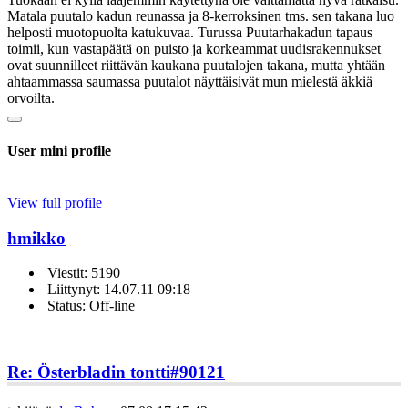
Matala puutalo kadun reunassa ja 8-kerroksinen tms. sen takana luo
helposti muotopuolta katukuvaa. Turussa Puutarhakadun tapaus
toimii, kun vastapäätä on puisto ja korkeammat uudisrakennukset
ovat suunnilleet riittävän kaukana puutalojen takana, mutta yhtään
ahtaammassa saumassa puutalot näyttäisivät mun mielestä äkkiä
orvoilta.
User mini profile
View full profile
hmikko
Viestit: 5190
Liittynyt: 14.07.11 09:18
Status: Off-line
Re: Österbladin tontti
#90121