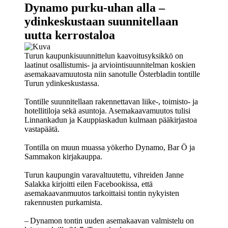
Dynamo purku-uhan alla –
ydinkeskustaan suunnitellaan
uutta kerrostaloa
Turun kaupunkisuunnittelun kaavoitusyksikkö on
laatinut osallistumis- ja arviointisuunnitelman koskien
asemakaavamuutosta niin sanotulle Österbladin tontille
Turun ydinkeskustassa.
Tontille suunnitellaan rakennettavan liike-, toimisto- ja
hotellitiloja sekä asuntoja. Asemakaavamuutos tulisi
Linnankadun ja Kauppiaskadun kulmaan pääkirjastoa
vastapäätä.
Tontilla on muun muassa yökerho Dynamo, Bar Ö ja
Sammakon kirjakauppa.
Turun kaupungin varavaltuutettu, vihreiden Janne
Salakka kirjoitti eilen Facebookissa, että
asemakaavanmuutos tarkoittaisi tontin nykyisten
rakennusten purkamista.
– Dynamon tontin uuden asemakaavan valmistelu on