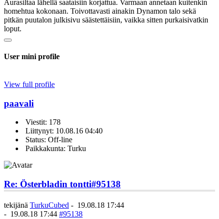
Aurasiltaa lähellä saataisiin korjattua. Varmaan annetaan kuitenkin
homehtua kokonaan. Toivottavasti ainakin Dynamon talo sekä
pitkän puutalon julkisivu säästettäisiin, vaikka sitten purkaisivatkin
loput.
User mini profile
View full profile
paavali
Viestit: 178
Liittynyt: 10.08.16 04:40
Status: Off-line
Paikkakunta: Turku
Re: Österbladin tontti
#95138
tekijänä
TurkuCubed
-
19.08.18 17:44
-
19.08.18 17:44
#95138