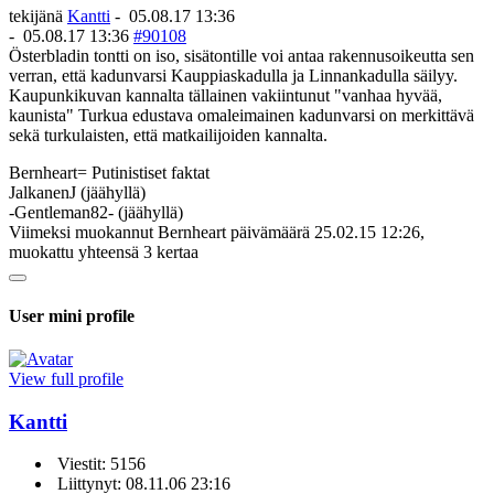
tekijänä
Kantti
-
05.08.17 13:36
-
05.08.17 13:36
#90108
Österbladin tontti on iso, sisätontille voi antaa rakennusoikeutta sen
verran, että kadunvarsi Kauppiaskadulla ja Linnankadulla säilyy.
Kaupunkikuvan kannalta tällainen vakiintunut "vanhaa hyvää,
kaunista" Turkua edustava omaleimainen kadunvarsi on merkittävä
sekä turkulaisten, että matkailijoiden kannalta.
Bernheart= Putinistiset faktat
JalkanenJ (jäähyllä)
-Gentleman82- (jäähyllä)
Viimeksi muokannut Bernheart päivämäärä 25.02.15 12:26,
muokattu yhteensä 3 kertaa
User mini profile
View full profile
Kantti
Viestit: 5156
Liittynyt: 08.11.06 23:16