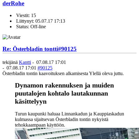
derRohe
Viestit: 15
Liittynyt: 05.07.17 17:13
Status: Off-line
Re: Österbladin tontti
#90125
tekijänä
Kantti
-
07.08.17 17:01
-
07.08.17 17:01
#90125
Österbladin tontin kaavoituksen alkamisesta Ylellä oleva juttu.
Dynamon rakennuksen ja muiden
puutalojen kohtalo lautakunnan
käsittelyyn
Turun kaupunki haluaa Linnankadun ja Kauppiaskadun
kulmassa sijaitsevan Österbladin tontin nykyistä
tehokkaampaan käyttöön.