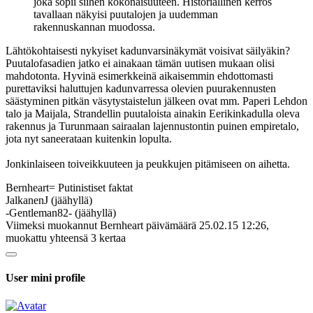
joka sopii siihen kokonaisuuteen. Historiallinen kerros
tavallaan näkyisi puutalojen ja uudemman
rakennuskannan muodossa.
Lähtökohtaisesti nykyiset kadunvarsinäkymät voisivat säilyäkin?
Puutalofasadien jatko ei ainakaan tämän uutisen mukaan olisi
mahdotonta. Hyvinä esimerkkeinä aikaisemmin ehdottomasti
purettaviksi haluttujen kadunvarressa olevien puurakennusten
säästyminen pitkän väsytystaistelun jälkeen ovat mm. Paperi Lehdon
talo ja Maijala, Strandellin puutaloista ainakin Eerikinkadulla oleva
rakennus ja Turunmaan sairaalan lajennustontin puinen empiretalo,
jota nyt saneerataan kuitenkin lopulta.
Jonkinlaiseen toiveikkuuteen ja peukkujen pitämiseen on aihetta.
Bernheart= Putinistiset faktat
JalkanenJ (jäähyllä)
-Gentleman82- (jäähyllä)
Viimeksi muokannut Bernheart päivämäärä 25.02.15 12:26,
muokattu yhteensä 3 kertaa
User mini profile