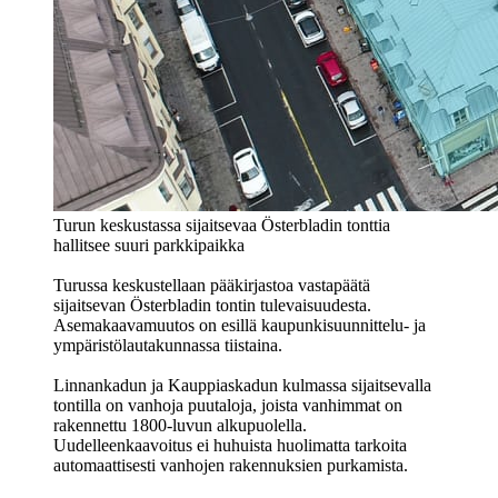
Turun keskustassa sijaitsevaa Österbladin tonttia
hallitsee suuri parkkipaikka
Turussa keskustellaan pääkirjastoa vastapäätä
sijaitsevan Österbladin tontin tulevaisuudesta.
Asemakaavamuutos on esillä kaupunkisuunnittelu- ja
ympäristölautakunnassa tiistaina.
Linnankadun ja Kauppiaskadun kulmassa sijaitsevalla
tontilla on vanhoja puutaloja, joista vanhimmat on
rakennettu 1800-luvun alkupuolella.
Uudelleenkaavoitus ei huhuista huolimatta tarkoita
automaattisesti vanhojen rakennuksien purkamista.