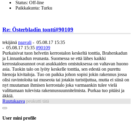
Status: Off-line
Paikkakunta: Turku
Re: Österbladin tontti
#90109
tekijänä
paavali
-
05.08.17 15:35
-
05.08.17 15:35
#90109
Purkaisivat tuon helvetin kerrostalon keskeltä tonttia, Brahenkadun
ja Linnankadun reunasta. Suomessa se että lähes kaikki
kerrostaloasunnot ovat asukkaiden omistuksessa on valtavan huono
asia. Tuokin talo on lyöty keskelle tonttia, sen edestä on purettu
hienoja kivitaloja. Tuo on paikka johon sopisi jokin rakennus jossa
olisi ravintoloita tai museota tai jotakin turistijuttua, mutta ei siinä on
nyt muutaman ihmisen kerrostalo joka varmaankin tulee vielä
valittamaan tulevista rakennussuunnitelmista. Purkaa tuo pitäisi ja
äkkiä.
Ruutukaava
peukutti tätä
User mini profile