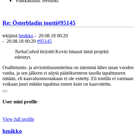
Paikkakunta: Helsinki
Re: Österbladin tontti
#95145
tekijänä
hmikko
-
20.08.18 00:20
-
20.08.18 00:20
#95145
TurkuCubed kirjoitti:
Kovin hitaasti tämä projekti
edennyt.
Osallistumis- ja arviointisuunnitelma on näemmä lähes tasan vuoden
vanha, ja sen jälkeen ei näytä päätöksenteon tasolla tapahtuneen
mitään, eli kaavaluonnostakaan ei ole esitetty. Eli tontilla ei varmaan
voikaan juuri mitään tapahtua ennen kuin on kaavoitettu.
User mini profile
View full profile
hmikko