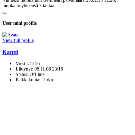
Viimeksi muokannut Bernheart päivämäärä 25.02.15 12:26,
muokattu yhteensä 3 kertaa
User mini profile
View full profile
Kantti
Viestit: 5156
Liittynyt: 08.11.06 23:16
Status: Off-line
Paikkakunta: Turku