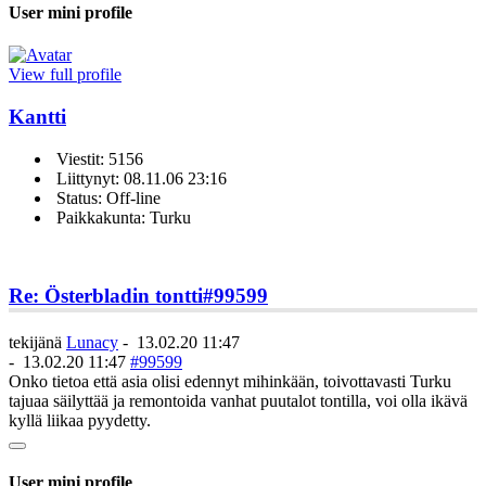
User mini profile
View full profile
Kantti
Viestit: 5156
Liittynyt: 08.11.06 23:16
Status: Off-line
Paikkakunta: Turku
Re: Österbladin tontti
#99599
tekijänä
Lunacy
-
13.02.20 11:47
-
13.02.20 11:47
#99599
Onko tietoa että asia olisi edennyt mihinkään, toivottavasti Turku
tajuaa säilyttää ja remontoida vanhat puutalot tontilla, voi olla ikävä
kyllä liikaa pyydetty.
User mini profile