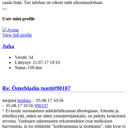
saada lisää. Tuo talohan on oikein nätti ulkomuodoltaan.
User mini profile
View full profile
Juha
Viestit: 34
Liittynyt: 21.07.17 19:10
Status: Off-line
Re: Österbladin tontti
#90107
tekijänä
hmikko
-
05.08.17 10:56
-
05.08.17 10:56
#90107
^ Ei kuulu suomalaisen arkkitehtikunnan ideologiaan. Aitoutta ja
rehellisyyttä, miten ne sitten ymmärretäänkään, on pidetty keskeisinä
arvoina. Vanhojen rakennusten rekonstruktiot ovat melkoisen
harvinaisia, ja jos tehtäisiin "korkeampana ja isompana", niin kyse ei