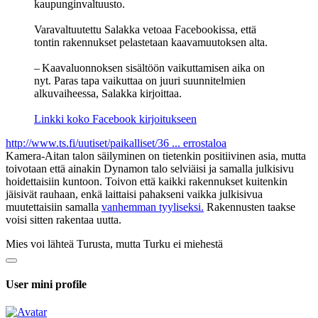
kaupunginvaltuusto.
Varavaltuutettu Salakka vetoaa Facebookissa, että
tontin rakennukset pelastetaan kaavamuutoksen alta.
– Kaavaluonnoksen sisältöön vaikuttamisen aika on
nyt. Paras tapa vaikuttaa on juuri suunnitelmien
alkuvaiheessa, Salakka kirjoittaa.
Linkki koko Facebook kirjoitukseen
http://www.ts.fi/uutiset/paikalliset/36 ... errostaloa
Kamera-Aitan talon säilyminen on tietenkin positiivinen asia, mutta
toivotaan että ainakin Dynamon talo selviäisi ja samalla julkisivu
hoidettaisiin kuntoon. Toivon että kaikki rakennukset kuitenkin
jäisivät rauhaan, enkä laittaisi pahakseni vaikka julkisivua
muutettaisiin samalla
vanhemman tyyliseksi.
Rakennusten taakse
voisi sitten rakentaa uutta.
Mies voi lähteä Turusta, mutta Turku ei miehestä
User mini profile