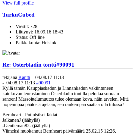
View full profile
TurkuCubed
Viestit: 728
Liittynyt: 16.09.16 18:43
Status: Off-line
Paikkakunta: Helsinki
Re: Österbladin tontti
#90091
tekijänä
Kantti
-
04.08.17 11:13
-
04.08.17 11:13
#90091
Kyllä tämän Kauppiaskadun ja Linnankadun vakiintuneen
katukuvan teurastaminen Österbladin tontilla pelottaa suoraan
sanoen! Massoittelumuutos tulee olemaan kova, näin arvelen. Mitä
nopeampaa päätöstä ajetaan, sen rankempaa saattaa olla tulossa?
Bernheart= Putinistiset faktat
JalkanenJ (jäähyllä)
-Gentleman82- (jäähyllä)
Viimeksi muokannut Bernheart päivämäärä 25.02.15 12:26,