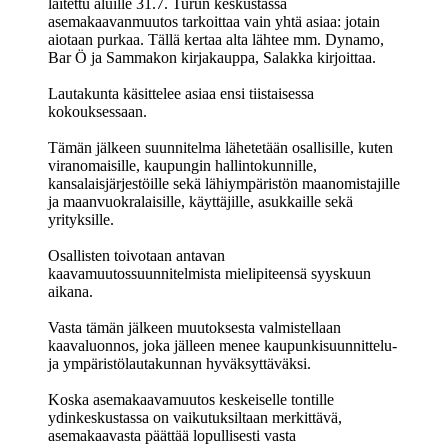
laitettu aluille 31.7. Turun keskustassa
asemakaavanmuutos tarkoittaa vain yhtä asiaa: jotain
aiotaan purkaa. Tällä kertaa alta lähtee mm. Dynamo,
Bar Ö ja Sammakon kirjakauppa, Salakka kirjoittaa.
Lautakunta käsittelee asiaa ensi tiistaisessa
kokouksessaan.
Tämän jälkeen suunnitelma lähetetään osallisille, kuten
viranomaisille, kaupungin hallintokunnille,
kansalaisjärjestöille sekä lähiympäristön maanomistajille
ja maanvuokralaisille, käyttäjille, asukkaille sekä
yrityksille.
Osallisten toivotaan antavan
kaavamuutossuunnitelmista mielipiteensä syyskuun
aikana.
Vasta tämän jälkeen muutoksesta valmistellaan
kaavaluonnos, joka jälleen menee kaupunkisuunnittelu-
ja ympäristölautakunnan hyväksyttäväksi.
Koska asemakaavamuutos keskeiselle tontille
ydinkeskustassa on vaikutuksiltaan merkittävä,
asemakaavasta päättää lopullisesti vasta