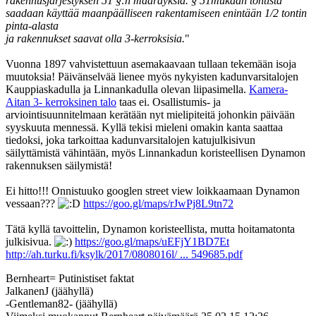
rakennusjärjestyksen 51 §:n määräyksiä. § 51mukaan tontista
saadaan käyttää maanpäälliseen rakentamiseen enintään 1/2 tontin
pinta-alasta
ja rakennukset saavat olla 3-kerroksisia.
"
Vuonna 1897 vahvistettuun asemakaavaan tullaan tekemään isoja
muutoksia! Päivänselvää lienee myös nykyisten kadunvarsitalojen
Kauppiaskadulla ja Linnankadulla olevan liipasimella.
Kamera-
Aitan 3- kerroksinen talo
taas ei. Osallistumis- ja
arviointisuunnitelmaan kerätään nyt mielipiteitä johonkin päivään
syyskuuta mennessä. Kyllä tekisi mieleni omakin kanta saattaa
tiedoksi, joka tarkoittaa kadunvarsitalojen katujulkisivun
säilyttämistä vähintään, myös Linnankadun koristeellisen Dynamon
rakennuksen säilymistä!
Ei hitto!!! Onnistuuko googlen street view loikkaamaan Dynamon
vessaan???
https://goo.gl/maps/rJwPj8L9tn72
Tätä kyllä tavoittelin, Dynamon koristeellista, mutta hoitamatonta
julkisivua.
https://goo.gl/maps/uEFjY1BD7Et
http://ah.turku.fi/ksylk/2017/0808016l/ ... 549685.pdf
Bernheart= Putinistiset faktat
JalkanenJ (jäähyllä)
-Gentleman82- (jäähyllä)