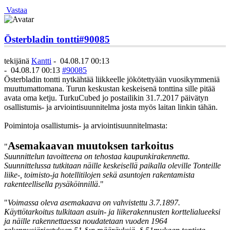
Vastaa
Österbladin tontti
#90085
tekijänä
Kantti
-
04.08.17 00:13
-
04.08.17 00:13
#90085
Österbladin tontti nytkähtää liikkeelle jökötettyään vuosikymmeniä
muuttumattomana. Turun keskustan keskeisenä tonttina sille pitää
avata oma ketju. TurkuCubed jo postailikin 31.7.2017 päivätyn
osallistumis- ja arviointisuunnitelma josta myös laitan linkin tähän.
Poimintoja osallistumis- ja arviointisuunnitelmasta:
Asemakaavan muutoksen tarkoitus
"
Suunnittelun tavoitteena on tehostaa kaupunkirakennetta.
Suunnittelussa tutkitaan näille keskeisellä paikalla oleville Tonteille
liike-, toimisto-ja hotellitilojen sekä asuntojen rakentamista
rakenteellisella pysäköinnillä
."
"
Voimassa oleva asemakaava on vahvistettu 3.7.1897.
Käyttötarkoitus tulkitaan asuin- ja liikerakennusten korttelialueeksi
ja näille rakennettaessa noudatetaan vuoden 1964