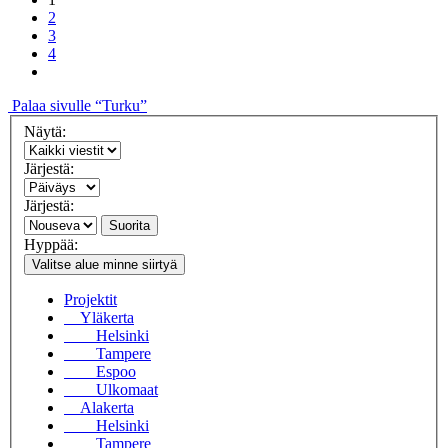
2
3
4
Palaa sivulle “Turku”
Näytä:
Järjestä:
Järjestä:
Suorita
Hyppää:
Valitse alue minne siirtyä
Projektit
Yläkerta
Helsinki
Tampere
Espoo
Ulkomaat
Alakerta
Helsinki
Tampere