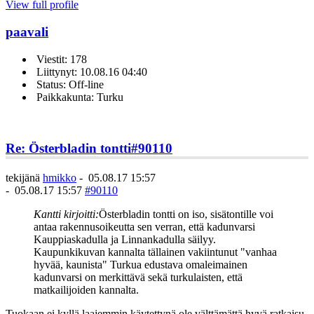
View full profile
paavali
Viestit: 178
Liittynyt: 10.08.16 04:40
Status: Off-line
Paikkakunta: Turku
Re: Österbladin tontti
#90110
tekijänä
hmikko
-
05.08.17 15:57
-
05.08.17 15:57
#90110
Kantti kirjoitti:
Österbladin tontti on iso, sisätontille voi
antaa rakennusoikeutta sen verran, että kadunvarsi
Kauppiaskadulla ja Linnankadulla säilyy.
Kaupunkikuvan kannalta tällainen vakiintunut "vanhaa
hyvää, kaunista" Turkua edustava omaleimainen
kadunvarsi on merkittävä sekä turkulaisten, että
matkailijoiden kannalta.
Tuokaan ei kyllä laajemmin käytettynä ole välttämättä hyvä ratkaisu.