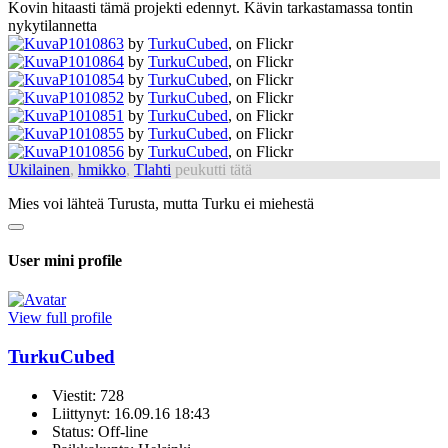
Kovin hitaasti tämä projekti edennyt. Kävin tarkastamassa tontin
nykytilannetta
P1010863
by
TurkuCubed
, on Flickr
P1010864
by
TurkuCubed
, on Flickr
P1010854
by
TurkuCubed
, on Flickr
P1010852
by
TurkuCubed
, on Flickr
P1010851
by
TurkuCubed
, on Flickr
P1010855
by
TurkuCubed
, on Flickr
P1010856
by
TurkuCubed
, on Flickr
Ukilainen
,
hmikko
,
Tlahti
peukutti tätä
Mies voi lähteä Turusta, mutta Turku ei miehestä
User mini profile
View full profile
TurkuCubed
Viestit: 728
Liittynyt: 16.09.16 18:43
Status: Off-line