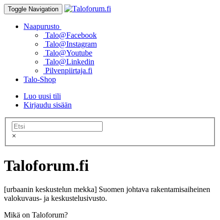
Toggle Navigation
Naapurusto
Talo@Facebook
Talo@Instagram
Talo@Youtube
Talo@Linkedin
Pilvenpiirtaja.fi
Talo-Shop
Luo uusi tili
Kirjaudu sisään
×
Taloforum.fi
[urbaanin keskustelun mekka] Suomen johtava rakentamisaiheinen
valokuvaus- ja keskustelusivusto.
Mikä on Taloforum?