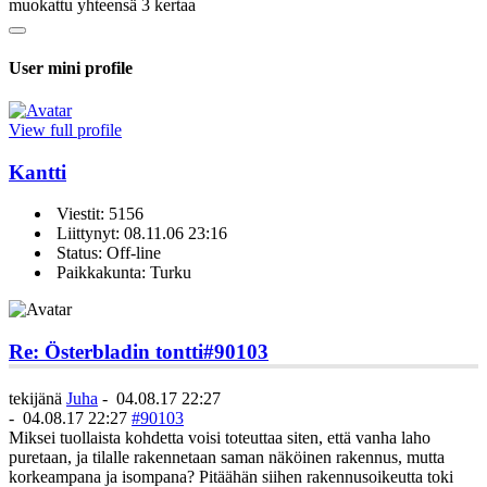
muokattu yhteensä 3 kertaa
User mini profile
View full profile
Kantti
Viestit: 5156
Liittynyt: 08.11.06 23:16
Status: Off-line
Paikkakunta: Turku
Re: Österbladin tontti
#90103
tekijänä
Juha
-
04.08.17 22:27
-
04.08.17 22:27
#90103
Miksei tuollaista kohdetta voisi toteuttaa siten, että vanha laho
puretaan, ja tilalle rakennetaan saman näköinen rakennus, mutta
korkeampana ja isompana? Pitäähän siihen rakennusoikeutta toki