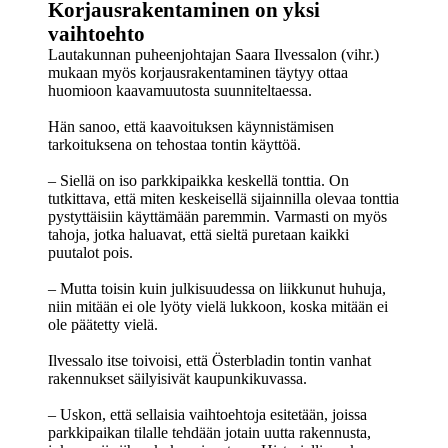
Korjausrakentaminen on yksi
vaihtoehto
Lautakunnan puheenjohtajan Saara Ilvessalon (vihr.)
mukaan myös korjausrakentaminen täytyy ottaa
huomioon kaavamuutosta suunniteltaessa.
Hän sanoo, että kaavoituksen käynnistämisen
tarkoituksena on tehostaa tontin käyttöä.
– Siellä on iso parkkipaikka keskellä tonttia. On
tutkittava, että miten keskeisellä sijainnilla olevaa tonttia
pystyttäisiin käyttämään paremmin. Varmasti on myös
tahoja, jotka haluavat, että sieltä puretaan kaikki
puutalot pois.
– Mutta toisin kuin julkisuudessa on liikkunut huhuja,
niin mitään ei ole lyöty vielä lukkoon, koska mitään ei
ole päätetty vielä.
Ilvessalo itse toivoisi, että Österbladin tontin vanhat
rakennukset säilyisivät kaupunkikuvassa.
– Uskon, että sellaisia vaihtoehtoja esitetään, joissa
parkkipaikan tilalle tehdään jotain uutta rakennusta,