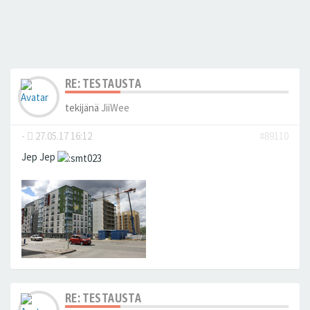
RE: TESTAUSTA
tekijänä
JiiWee
-
27.05.17 16:12
#89110
Jep Jep
RE: TESTAUSTA