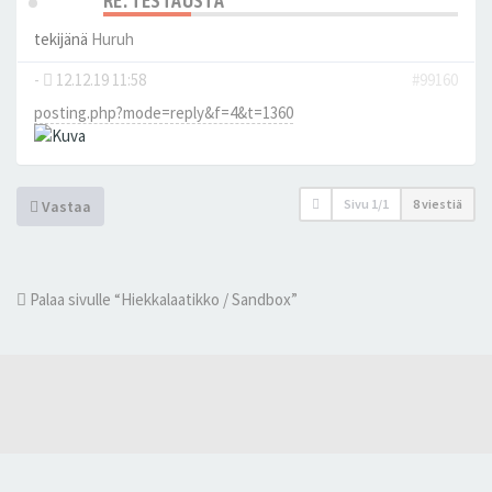
RE: TESTAUSTA
tekijänä
Huruh
-
12.12.19 11:58
#99160
posting.php?mode=reply&f=4&t=1360
Sivu
1
/
1
8 viestiä
Vastaa
Palaa sivulle “Hiekkalaatikko / Sandbox”