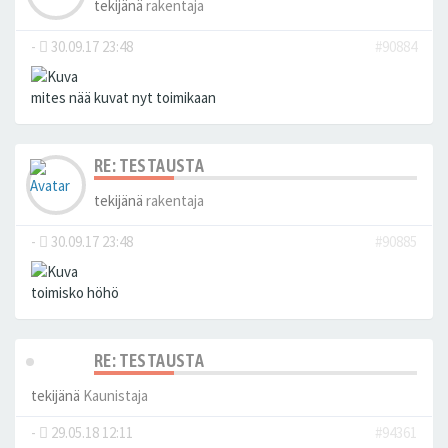
tekijänä
rakentaja
-
30.09.17 23:48
#90884
mites nää kuvat nyt toimikaan
RE: TESTAUSTA
tekijänä
rakentaja
-
30.09.17 23:48
#90885
toimisko höhö
RE: TESTAUSTA
tekijänä
Kaunistaja
-
29.05.18 12:11
#94361