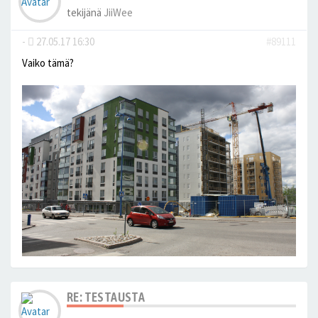
tekijänä
JiiWee
-
27.05.17 16:30
#89111
Vaiko tämä?
RE: TESTAUSTA