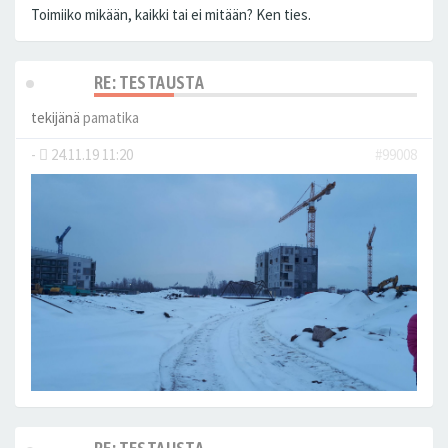
Toimiiko mikään, kaikki tai ei mitään? Ken ties.
RE: TESTAUSTA
tekijänä
pamatika
-
24.11.19 11:20
#99008