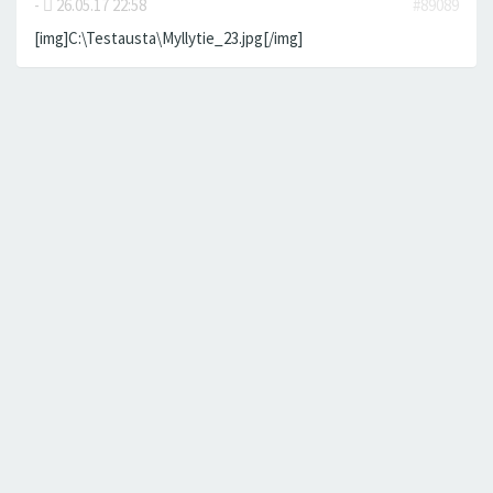
-
26.05.17 22:58
#89089
[img]C:\Testausta\Myllytie_23.jpg[/img]