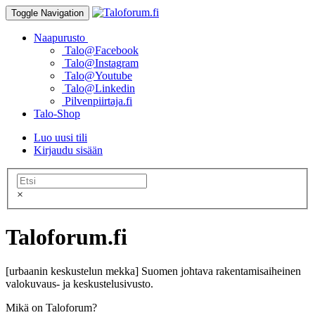
Toggle Navigation
Naapurusto
Talo@Facebook
Talo@Instagram
Talo@Youtube
Talo@Linkedin
Pilvenpiirtaja.fi
Talo-Shop
Luo uusi tili
Kirjaudu sisään
×
Taloforum.fi
[urbaanin keskustelun mekka] Suomen johtava rakentamisaiheinen
valokuvaus- ja keskustelusivusto.
Mikä on Taloforum?