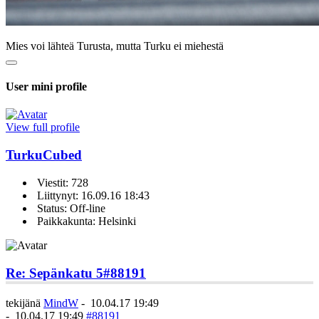
Mies voi lähteä Turusta, mutta Turku ei miehestä
User mini profile
View full profile
TurkuCubed
Viestit: 728
Liittynyt: 16.09.16 18:43
Status: Off-line
Paikkakunta: Helsinki
Re: Sepänkatu 5
#88191
tekijänä
MindW
-
10.04.17 19:49
-
10.04.17 19:49
#88191