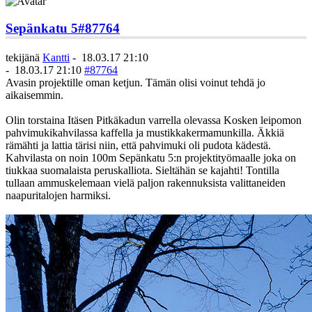
Sepänkatu 5
#87764
tekijänä
Kantti
-
18.03.17 21:10
-
18.03.17 21:10
#87764
Avasin projektille oman ketjun. Tämän olisi voinut tehdä jo
aikaisemmin.
Olin torstaina Itäsen Pitkäkadun varrella olevassa Kosken leipomon
pahvimukikahvilassa kaffella ja mustikkakermamunkilla. Äkkiä
rämähti ja lattia tärisi niin, että pahvimuki oli pudota kädestä.
Kahvilasta on noin 100m Sepänkatu 5:n projektityömaalle joka on
tiukkaa suomalaista peruskalliota. Sieltähän se kajahti! Tontilla
tullaan ammuskelemaan vielä paljon rakennuksista valittaneiden
naapuritalojen harmiksi.