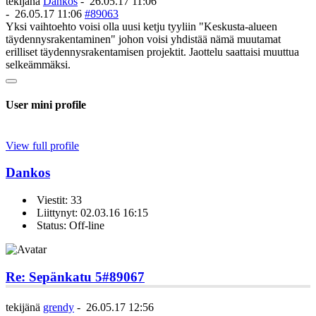
tekijänä
Dankos
-
26.05.17 11:06
-
26.05.17 11:06
#89063
Yksi vaihtoehto voisi olla uusi ketju tyyliin "Keskusta-alueen
täydennysrakentaminen" johon voisi yhdistää nämä muutamat
erilliset täydennysrakentamisen projektit. Jaottelu saattaisi muuttua
selkeämmäksi.
User mini profile
View full profile
Dankos
Viestit: 33
Liittynyt: 02.03.16 16:15
Status: Off-line
Re: Sepänkatu 5
#89067
tekijänä
grendy
-
26.05.17 12:56