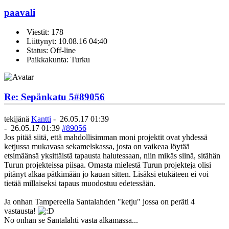
paavali
Viestit: 178
Liittynyt: 10.08.16 04:40
Status: Off-line
Paikkakunta: Turku
Re: Sepänkatu 5
#89056
tekijänä
Kantti
-
26.05.17 01:39
-
26.05.17 01:39
#89056
Jos pitää siitä, että mahdollisimman moni projektit ovat yhdessä
ketjussa mukavasa sekamelskassa, josta on vaikeaa löytää
etsimäänsä yksittäistä tapausta halutessaan, niin mikäs siinä, sitähän
Turun projekteissa piisaa. Omasta mielestä Turun projekteja olisi
pitänyt alkaa pätkimään jo kauan sitten. Lisäksi etukäteen ei voi
tietää millaiseksi tapaus muodostuu edetessään.
Ja onhan Tampereella Santalahden "ketju" jossa on peräti 4
vastausta!
No onhan se Santalahti vasta alkamassa...