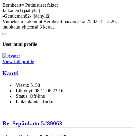
Bernheart= Putinistiset faktat
JalkanenJ (jäähyllä)
-Gentleman82- (jäähyllä)
Viimeksi muokannut Bernheart päivämäärä 25.02.15 12:26,
muokattu yhteensä 3 kertaa
User mini profile
View full profile
Kantti
Viestit: 5158
Liittynyt: 08.11.06 23:16
Status: Off-line
Paikkakunta: Turku
Re: Sepänkatu 5
#89063