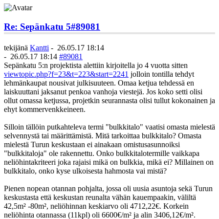
Re: Sepänkatu 5
#89081
tekijänä
Kantti
-
26.05.17 18:14
-
26.05.17 18:14
#89081
Sepänkatu 5:n projektista alettiin kirjoitella jo 4 vuotta sitten
viewtopic.php?f=23&t=223&start=2241
jolloin tontilla tehdyt
lehmänkaupat nousivat julkisuuteen. Omaa ketjua tehdessä en
laiskuuttani jaksanut penkoa vanhoja viestejä. Jos koko setti olisi
ollut omassa ketjussa, projetkin seurannasta olisi tullut kokonainen ja
ehyt kommervenkkeineen.
Silloin tällöin putkahteleva termi "bulkkitalo" vaatisi omasta mielestä
selvennystä tai määrittämistä. Mitä tarkoittaa bulkkitalo? Omasta
mielestä Turun keskustaan ei ainakaan omistusasunnoiksi
"bulkkitaloja" ole rakennettu. Onko bulkkitalotermille vaikkapa
neliöhintakriteeri joka rajaisi mikä on bulkkia, mikä ei? Millainen on
bulkkitalo, onko kyse ulkoisesta hahmosta vai mistä?
Pienen nopean otannan pohjalta, jossa oli uusia asuntoja sekä Turun
keskustasta että keskustan reunalta vähän kauempaakin, väliltä
42,5m² -80m², neliöhinnan keskiarvo oli 4712,22€. Korkein
neliöhinta otannassa (11kpl) oli 6600€/m² ja alin 3406,12€/m².