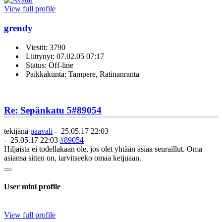
View full profile
grendy
Viestit: 3790
Liittynyt: 07.02.05 07:17
Status: Off-line
Paikkakunta: Tampere, Ratinanranta
Re: Sepänkatu 5
#89054
tekijänä
paavali
-
25.05.17 22:03
-
25.05.17 22:03
#89054
Hiljaista ei todellakaan ole, jos olet yhtään asiaa seuraillut. Oma
asiansa sitten on, tarvitseeko omaa ketjuaan.
User mini profile
View full profile