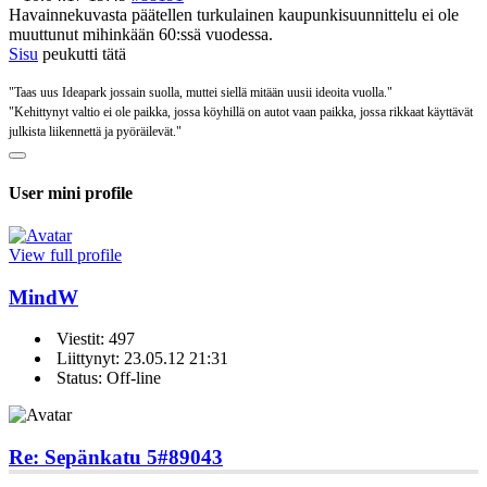
Havainnekuvasta päätellen turkulainen kaupunkisuunnittelu ei ole
muuttunut mihinkään 60:ssä vuodessa.
Sisu
peukutti tätä
"Taas uus Ideapark jossain suolla, muttei siellä mitään uusii ideoita vuolla."
"Kehittynyt valtio ei ole paikka, jossa köyhillä on autot vaan paikka, jossa rikkaat käyttävät
julkista liikennettä ja pyöräilevät."
User mini profile
View full profile
MindW
Viestit: 497
Liittynyt: 23.05.12 21:31
Status: Off-line
Re: Sepänkatu 5
#89043