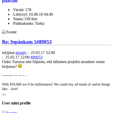
paavali
Viestit: 178
Liittynyt: 10.08.16 04:40
Status: Off-line
Paikkakunta: Turku
Re: Sepänkatu 5
#89053
tekijänä
grendy
-
25.05.17 22:00
-
25.05.17 22:00
#89053
Onko Turussa niin hiljaista, että tällainen projekti ansaitsee oman
ketjunsa?
--------- --- -- - -
With $10,000 we’d be millionaires! We could buy all kinds of useful things
like…love!
User mini profile