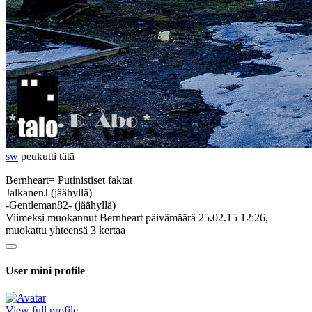
sw
peukutti tätä
Bernheart= Putinistiset faktat
JalkanenJ (jäähyllä)
-Gentleman82- (jäähyllä)
Viimeksi muokannut Bernheart päivämäärä 25.02.15 12:26,
muokattu yhteensä 3 kertaa
User mini profile
View full profile