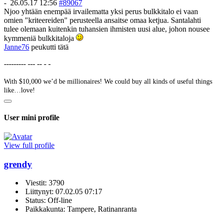
-
26.05.17 12:56
#89067
Njoo yhtään enempää irvailematta yksi perus bulkkitalo ei vaan
omien "kriteereiden" perusteella ansaitse omaa ketjua. Santalahti
tulee olemaan kuitenkin tuhansien ihmisten uusi alue, johon nousee
kymmeniä bulkkitaloja
Janne76
peukutti tätä
--------- --- -- - -
With $10,000 we’d be millionaires! We could buy all kinds of useful things
like…love!
User mini profile
View full profile
grendy
Viestit: 3790
Liittynyt: 07.02.05 07:17
Status: Off-line
Paikkakunta: Tampere, Ratinanranta