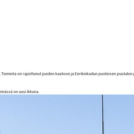
ntää. Toiminta on rajoittunut puiden kaatoon ja Eerikinkadun puoleisen puuta
einässä on uusi ikkuna.