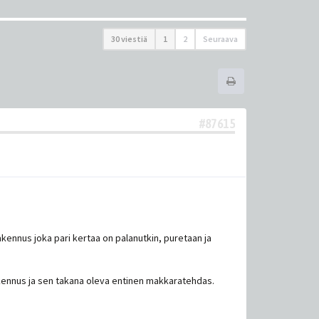
30 viestiä
1
2
Seuraava
#87615
akennus joka pari kertaa on palanutkin, puretaan ja
akennus ja sen takana oleva entinen makkaratehdas.