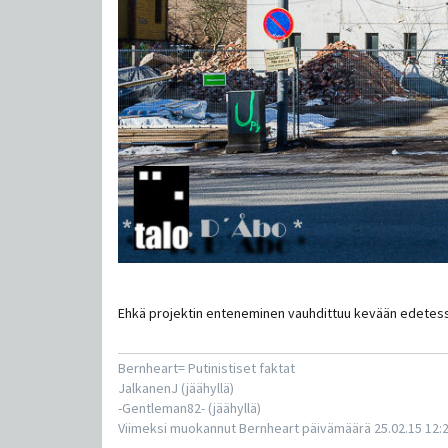
Ehkä projektin enteneminen vauhdittuu kevään edetes
Bernheart= Putinistiset faktat
JalkanenJ (jäähyllä)
-Gentleman82- (jäähyllä)
Viimeksi muokannut Bernheart päivämäärä 25.02.15 12: