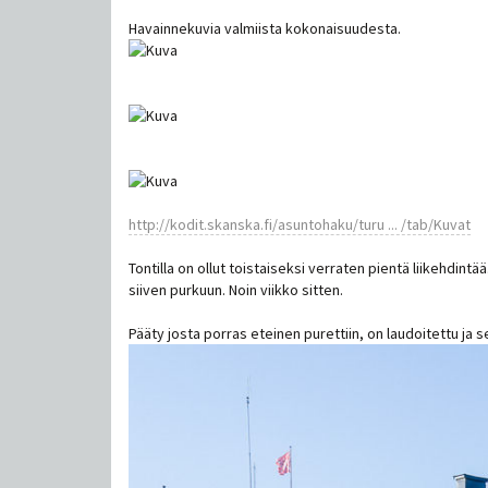
Havainnekuvia valmiista kokonaisuudesta.
http://kodit.skanska.fi/asuntohaku/turu ... /tab/Kuvat
Tontilla on ollut toistaiseksi verraten pientä liikehdi
siiven purkuun. Noin viikko sitten.
Pääty josta porras eteinen purettiin, on laudoitettu ja s