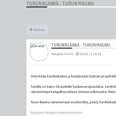
TURUN BLANKA - TURUN MAUNU
Vastaa
TURUN BLANKA - TURUN MAUNU
tekijänä
Kantti
-
10.03.17 20:24
Oma ketju Eerikinkadun ja Koulukadun kulman projektill
Tontilla on kaksi Strandellin kadunvarsipuutaloa. Eerik
rakennetaan katujulkisivultaan entisen näköiseksi. Näm
Turun Blanka rakennetaan sisätontilta, pääty Eerikinka
Nykyinen lintuperspektiivinäkymä