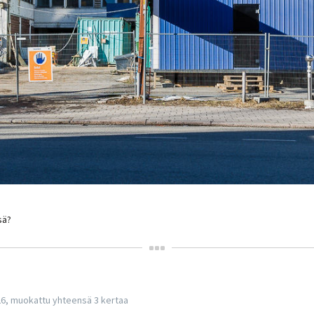
sä?
26, muokattu yhteensä 3 kertaa