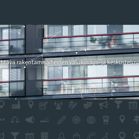
tava rakentamisaiheinen valokuvaus- ja keskustelusi