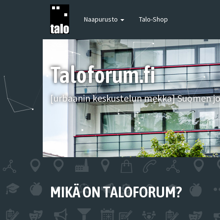
Naapurusto
Talo-Shop
Taloforum.fi
[urbaanin keskustelun mekka] Suomen joh
MIKÄ ON TALOFORUM?