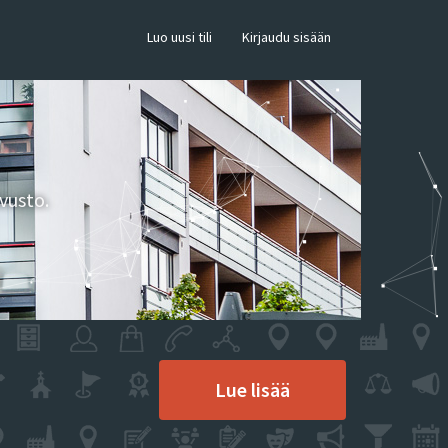
×
Luo uusi tili
Kirjaudu sisään
vusto.
Lue lisää