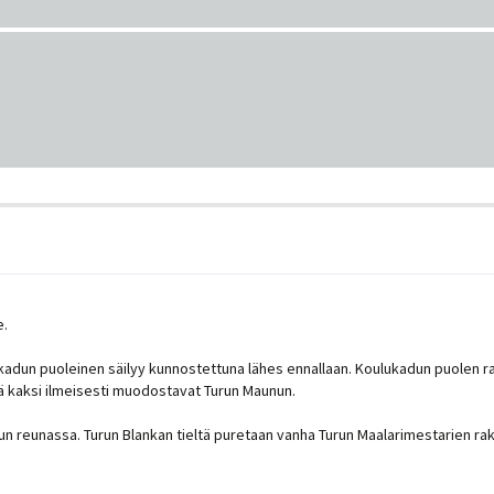
e.
inkadun puoleinen säilyy kunnostettuna lähes ennallaan. Koulukadun puolen r
ä kaksi ilmeisesti muodostavat Turun Maunun.
dun reunassa. Turun Blankan tieltä puretaan vanha Turun Maalarimestarien r