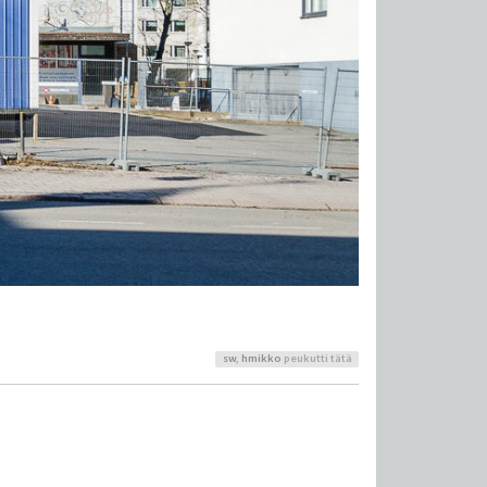
sw
,
hmikko
peukutti tätä