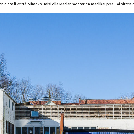
laista liikettä. Viimeksi taisi olla Maalarimestarien maalikauppa. Tai sitte