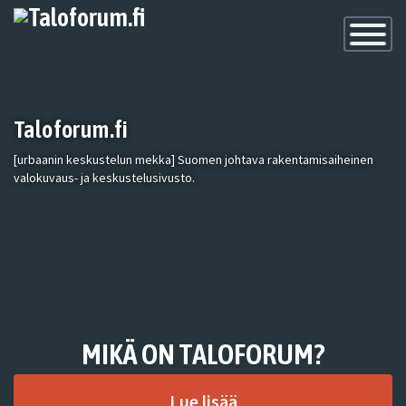
Toggle
Navigatio
Taloforum.fi
[urbaanin keskustelun mekka] Suomen johtava rakentamisaiheinen
valokuvaus- ja keskustelusivusto.
MIKÄ ON TALOFORUM?
Lue lisää