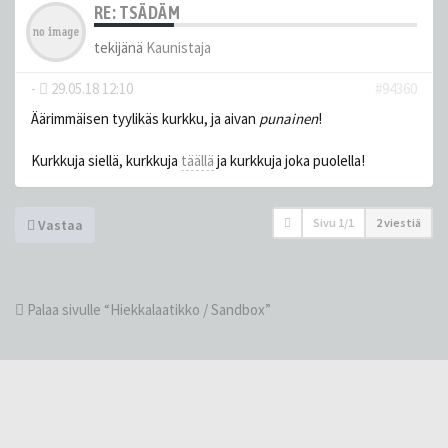
RE: TSÄDÄM
tekijänä
Kaunistaja
-
29.05.18 12:10
#94360
Äärimmäisen tyylikäs kurkku, ja aivan
punainen
!
Kurkkuja siellä, kurkkuja
täällä
ja kurkkuja joka puolella!
Sivu
1
/
1
2 viestiä
Vastaa
Palaa sivulle “Hiekkalaatikko / Sandbox”