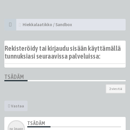
Hiekkalaatikko / Sandbox
Rekisteröidy tai kirjaudu sisään käyttämällä
tunnuksiasi seuraavissa palveluissa:
TSÄDÄM
2 viestiä
Vastaa
TSÄDÄM