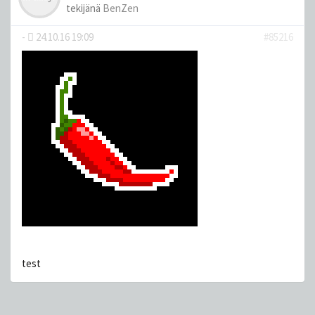
tekijänä
BenZen
-
24.10.16 19:09
#85216
test