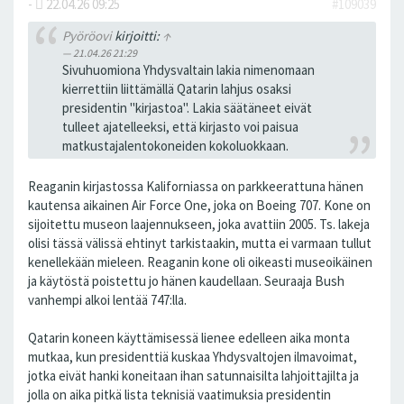
-
22.04.26 09:25
#109039
Pyöröovi
kirjoitti:
↑
21.04.26 21:29
Sivuhuomiona Yhdysvaltain lakia nimenomaan
kierrettiin liittämällä Qatarin lahjus osaksi
presidentin "kirjastoa". Lakia säätäneet eivät
tulleet ajatelleeksi, että kirjasto voi paisua
matkustajalentokoneiden kokoluokkaan.
Reaganin kirjastossa Kaliforniassa on parkkeerattuna hänen
kautensa aikainen Air Force One, joka on Boeing 707. Kone on
sijoitettu museon laajennukseen, joka avattiin 2005. Ts. lakeja
olisi tässä välissä ehtinyt tarkistaakin, mutta ei varmaan tullut
kenellekään mieleen. Reaganin kone oli oikeasti museoikäinen
ja käytöstä poistettu jo hänen kaudellaan. Seuraaja Bush
vanhempi alkoi lentää 747:lla.
Qatarin koneen käyttämisessä lienee edelleen aika monta
mutkaa, kun presidenttiä kuskaa Yhdysvaltojen ilmavoimat,
jotka eivät hanki koneitaan ihan satunnaisilta lahjoittajilta ja
jolla on aika pitkä lista teknisiä vaatimuksia presidentin