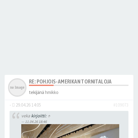
RE: POHJOIS-AMERIKAN TORNITALOJA
tekijänä
hmikko
-
29.04.26 14:05
#109073
veka
kirjoitti:
↑
11.04.26 18:46