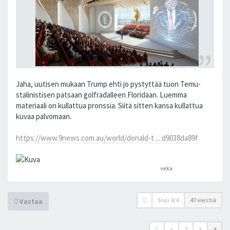
Jaha, uutisen mukaan Trump ehti jo pystyttää tuon Temu-
stalinistisen patsaan golfradalleen Floridaan. Luemma
materiaali on kullattua pronssia. Siitä sitten kansa kullattua
kuvaa palvomaan.
https://www.9news.com.au/world/donald-t ... d9038da89f
veka
peukutti tätä
Sivu
4
/
4
47 viestiä
Vastaa
1
2
3
4