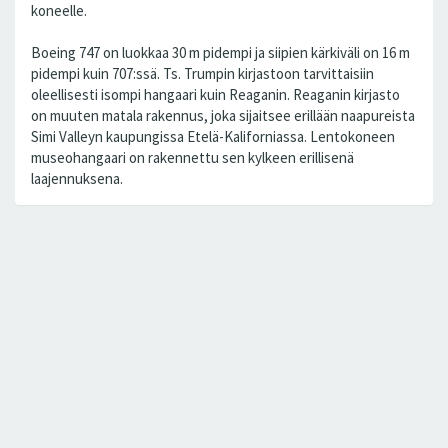
koneelle.
Boeing 747 on luokkaa 30 m pidempi ja siipien kärkiväli on 16 m
pidempi kuin 707:ssä. Ts. Trumpin kirjastoon tarvittaisiin
oleellisesti isompi hangaari kuin Reaganin. Reaganin kirjasto
on muuten matala rakennus, joka sijaitsee erillään naapureista
Simi Valleyn kaupungissa Etelä-Kaliforniassa. Lentokoneen
museohangaari on rakennettu sen kylkeen erillisenä
laajennuksena.