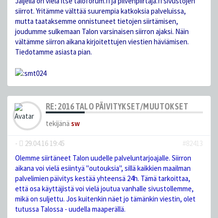
Jäljellä on vielä itse taloforum.fi ja pilvenpiirtaja.fi sivustojen
siirrot. Yritämme välttää suurempia katkoksia palveluissa,
mutta taataksemme onnistuneet tietojen siirtämisen,
joudumme sulkemaan Talon varsinaisen siirron ajaksi. Näin
vältämme siirron aikana kirjoitettujen viestien häviämisen.
Tiedotamme asiasta pian.
RE: 2016 TALO PÄIVITYKSET/MUUTOKSET
tekijänä
sw
-
29.04.16 19:45
#82413
Olemme siirtäneet Talon uudelle palveluntarjoajalle. Siirron
aikana voi vielä esiintyä "outouksia", sillä kaikkien maailman
palvelimien päivitys kestää yhteensä 24h. Tämä tarkoittaa,
että osa käyttäjistä voi vielä joutua vanhalle sivustollemme,
mikä on suljettu. Jos kuitenkin näet jo tämänkin viestin, olet
tutussa Talossa - uudella maaperällä.