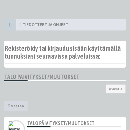
TIEDOTTEET JA OHJEET
Rekisteröidy tai kirjaudu sisään käyttämällä
tunnuksiasi seuraavissa palveluissa:
TALO PÄIVITYKSET/MUUTOKSET
8 viestiä
Vastaa
TALO PÄIVITYKSET/MUUTOKSET