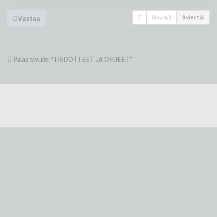
Sivu
1
/
1
8 viestiä
Vastaa
Palaa sivulle “TIEDOTTEET JA OHJEET”