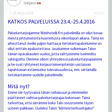
tekijänä
sw
-
25.04.16 10:39
#82359
KATKOS PALVELUISSA 23.4.-25.4.2016
Palveluntarjoajamme Webhotelli.fi:n palvelimilla on ollut kovaa
meistä johtumatonta kuormitusta viikonlopun aikana. Tämä on
aiheuttanut meille paljon haittaa ja tietokantapalvelumme on
ollut erittäin epäluotettava. Jouduimme sulkemaan Talon
tämän epävakauden vuoksi, jotta välttyisimme isoimmilta
vahingoilta. Olemme olleet yhteydessä palveluntarjoajaamme
ja he ovat ryhtyneet korjaustoimenpiteisiin vastaavan
tapahtuman estämiseksi tulevaisuudessa, mm. siirtämällä
tietokantamme uudelle palvelimelle.
Mitä nyt?
Emme ole tyytyväisiä tähän ratkaisuun ja olemmekin
päättäneet vaihtaa palveluntarjoajaa kokonaan. Tämä
tarkoittaa, että siirrämme koko Talo-sivustomme täysin
uuteen paikkaan. Uudeksi Talon "kiinteistönhuoltajaksi"