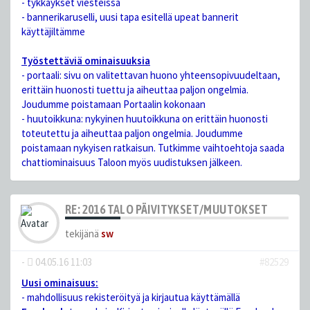
- tykkäykset viesteissä
- bannerikaruselli, uusi tapa esitellä upeat bannerit
käyttäjiltämme
Työstettäviä ominaisuuksia
- portaali: sivu on valitettavan huono yhteensopivuudeltaan,
erittäin huonosti tuettu ja aiheuttaa paljon ongelmia.
Joudumme poistamaan Portaalin kokonaan
- huutoikkuna: nykyinen huutoikkuna on erittäin huonosti
toteutettu ja aiheuttaa paljon ongelmia. Joudumme
poistamaan nykyisen ratkaisun. Tutkimme vaihtoehtoja saada
chattiominaisuus Taloon myös uudistuksen jälkeen.
RE: 2016 TALO PÄIVITYKSET/MUUTOKSET
tekijänä
sw
-
04.05.16 11:03
#82529
Uusi ominaisuus:
- mahdollisuus rekisteröityä ja kirjautua käyttämällä