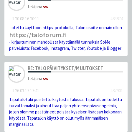
tekijänä
sw
-
20.08.16 20:11
#83874
- otettu käyttöön
https
-protokolla, Talon osoite on näin ollen
https://taloforum.fi
- kirjautuminen mahdollista käyttämällä tunnuksia SoMe
palveluista: Facebook, Instagram, Twitter, Youtube ja Blogger
RE: TALO PÄIVITYKSET/MUUTOKSET
tekijänä
sw
-
26.03.17 17:41
#87901
Tapatalk-tuki poistettu käytöstä Talossa. Tapatalk on todettu
turvattomaksi ja aiheutttaa paljon yhteensopivusongelmia,
joten olemme päättäneet poistaa kyseisen lisäosan kokonaan
käytöstä. Tapatalkin käyttö on ollut myös äärimmäisen
marginaalista.