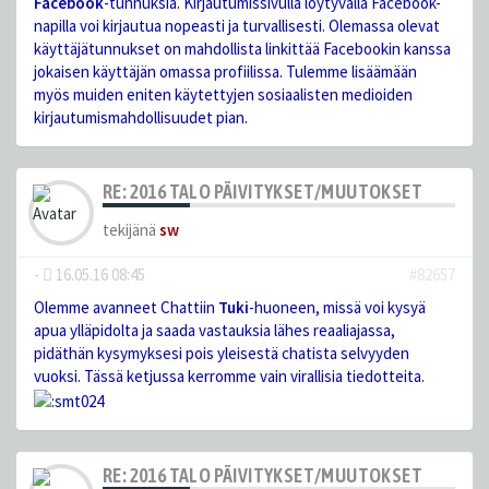
Facebook
-tunnuksia. Kirjautumissivulla löytyvällä Facebook-
napilla voi kirjautua nopeasti ja turvallisesti. Olemassa olevat
käyttäjätunnukset on mahdollista linkittää Facebookin kanssa
jokaisen käyttäjän omassa profiilissa. Tulemme lisäämään
myös muiden eniten käytettyjen sosiaalisten medioiden
kirjautumismahdollisuudet pian.
RE: 2016 TALO PÄIVITYKSET/MUUTOKSET
tekijänä
sw
-
16.05.16 08:45
#82657
Olemme avanneet Chattiin
Tuki
-huoneen, missä voi kysyä
apua ylläpidolta ja saada vastauksia lähes reaaliajassa,
pidäthän kysymyksesi pois yleisestä chatista selvyyden
vuoksi. Tässä ketjussa kerromme vain virallisia tiedotteita.
RE: 2016 TALO PÄIVITYKSET/MUUTOKSET