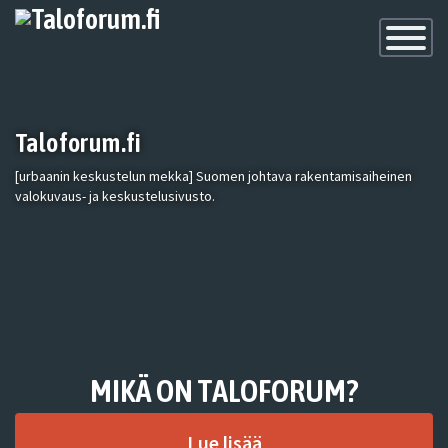
Toggle
Navigatio
Taloforum.fi
[urbaanin keskustelun mekka] Suomen johtava rakentamisaiheinen
valokuvaus- ja keskustelusivusto.
MIKÄ ON TALOFORUM?
Lue lisää