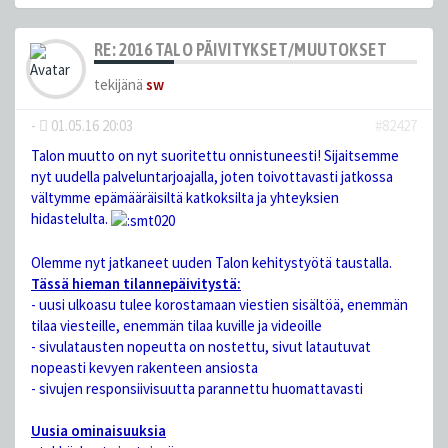
RE: 2016 TALO PÄIVITYKSET/MUUTOKSET
tekijänä
sw
-
01.05.16 20:03
#82427
Talon muutto on nyt suoritettu onnistuneesti! Sijaitsemme
nyt uudella palveluntarjoajalla, joten toivottavasti jatkossa
vältymme epämääräisiltä katkoksilta ja yhteyksien
hidastelulta.
Olemme nyt jatkaneet uuden Talon kehitystyötä taustalla.
Tässä hieman tilannepäivitystä:
- uusi ulkoasu tulee korostamaan viestien sisältöä, enemmän
tilaa viesteille, enemmän tilaa kuville ja videoille
- sivulatausten nopeutta on nostettu, sivut latautuvat
nopeasti kevyen rakenteen ansiosta
- sivujen responsiivisuutta parannettu huomattavasti
Uusia ominaisuuksia