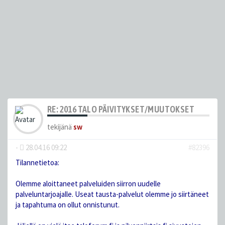
RE: 2016 TALO PÄIVITYKSET/MUUTOKSET
tekijänä
sw
-
28.04.16 09:22
#82396
Tilannetietoa:
Olemme aloittaneet palveluiden siirron uudelle
palveluntarjoajalle. Useat tausta-palvelut olemme jo siirtäneet
ja tapahtuma on ollut onnistunut.