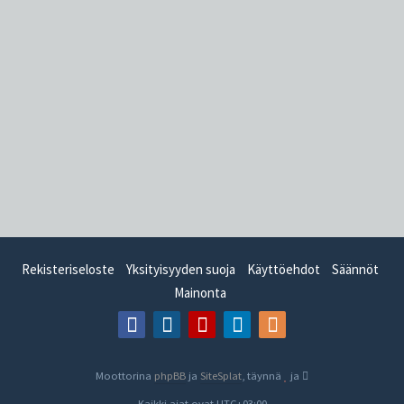
Rekisteriseloste
Yksityisyyden suoja
Käyttöehdot
Säännöt
Mainonta
Moottorina
phpBB
ja
SiteSplat
, täynnä
ja
- Kaikki ajat ovat
UTC+03:00
-