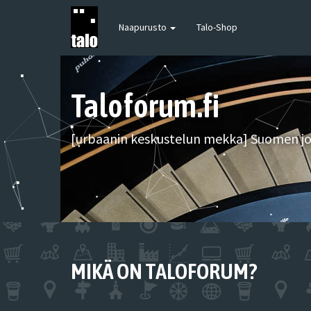
Naapurusto
Talo-Shop
Taloforum.fi
[urbaanin keskustelun mekka] Suomen joh
MIKÄ ON TALOFORUM?