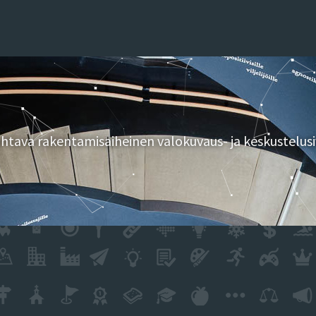
tava rakentamisaiheinen valokuvaus- ja keskustelusi