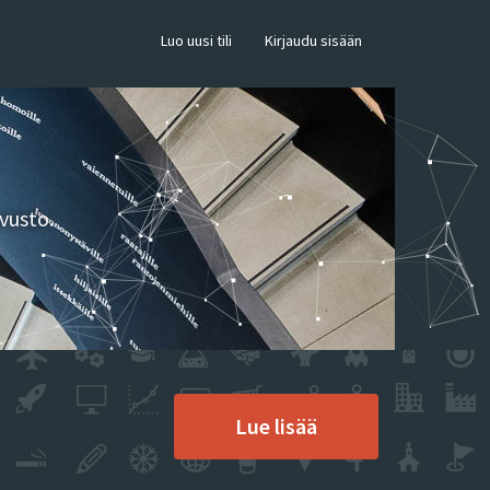
×
Luo uusi tili
Kirjaudu sisään
vusto.
Lue lisää