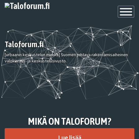
Toggle
Navigatio
Taloforum.fi
[urbaanin keskustelun mekka] Suomen johtava rakentamisaiheinen
valokuvaus- ja keskustelusivusto.
MIKÄ ON TALOFORUM?
Lue lisää