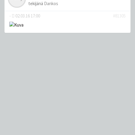
tekijänä
Dankos
-
02.03.16 17:00
#81305