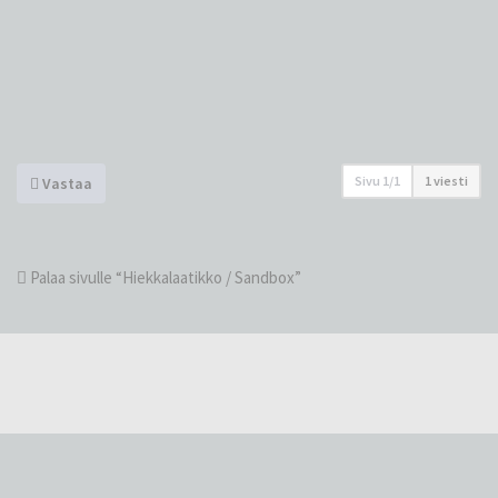
Sivu
1
/
1
1 viesti
Vastaa
Palaa sivulle “Hiekkalaatikko / Sandbox”