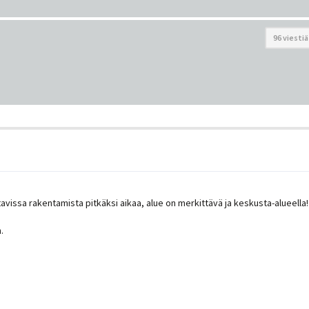
96 viestiä
tavissa rakentamista pitkäksi aikaa, alue on merkittävä ja keskusta-alueella!
.