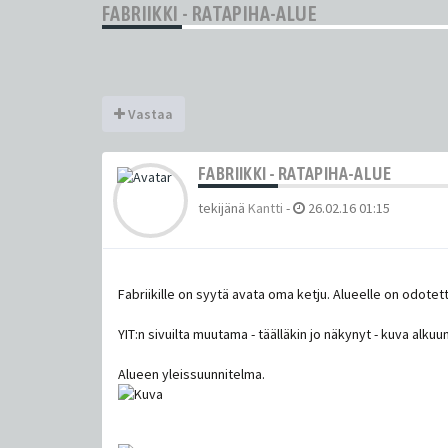
FABRIIKKI - RATAPIHA-ALUE
Vastaa
FABRIIKKI - RATAPIHA-ALUE
tekijänä
Kantti
-
26.02.16 01:15
Fabriikille on syytä avata oma ketju. Alueelle on odotet
YIT:n sivuilta muutama - täälläkin jo näkynyt - kuva alkuun
Alueen yleissuunnitelma.