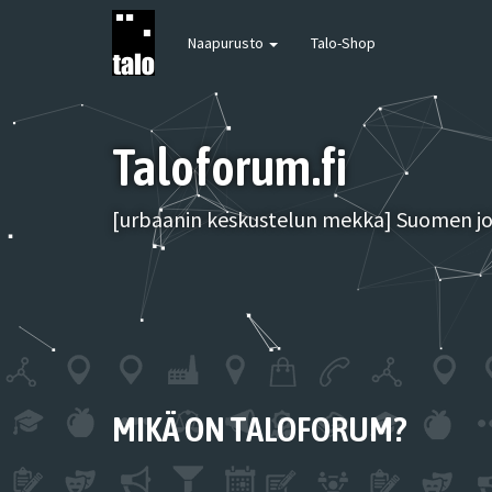
Naapurusto
Talo-Shop
Taloforum.fi
[urbaanin keskustelun mekka] Suomen joh
MIKÄ ON TALOFORUM?