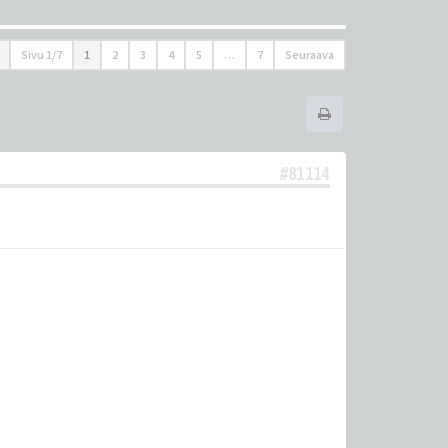
Sivu
1
/
7
1
2
3
4
5
…
7
Seuraava
#81114