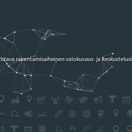
tava rakentamisaiheinen valokuvaus- ja keskustelusi