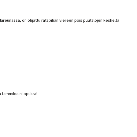
reunassa, on ohjattu ratapihan viereen pois puutalojen keskeltä
aa tammikuun lopuksi!