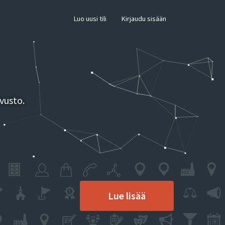
×
Luo uusi tili
Kirjaudu sisään
vusto.
Lue lisää