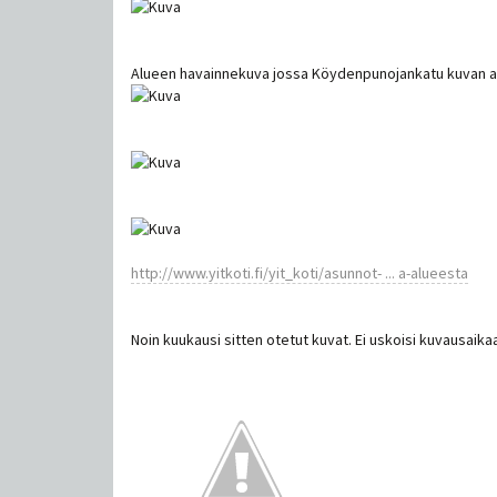
Alueen havainnekuva jossa Köydenpunojankatu kuvan ala
http://www.yitkoti.fi/yit_koti/asunnot- ... a-alueesta
Noin kuukausi sitten otetut kuvat. Ei uskoisi kuvausaik