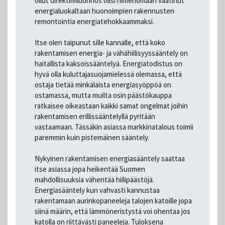
ollut direktiiviluonnos olisi nimenomaan vaatinut
energialuokaltaan huonoimpien rakennusten
remontointia energiatehokkaammaksi.
Itse olen taipunut sille kannalle, että koko
rakentamisen energia- ja vähähiilisyyssääntely on
haitallista kaksoissääntelyä. Energiatodistus on
hyvä olla kuluttajasuojamielessä olemassa, että
ostaja tietää minkälaista energiasyöppöä on
ostamassa, mutta muilta osin päästökauppa
ratkaisee oikeastaan kaikki samat ongelmat joihin
rakentamisen erillissääntelyllä pyritään
vastaamaan. Tässäkin asiassa markkinatalous toimii
paremmin kuin pistemäinen sääntely.
Nykyinen rakentamisen energiasääntely saattaa
itse asiassa jopa heikentää Suomen
mahdollisuuksia vähentää hiilipäästöjä.
Energiasääntely kun vahvasti kannustaa
rakentamaan aurinkopaneeleja talojen katoille jopa
siinä määrin, että lämmöneristystä voi ohentaa jos
katolla on riittävästi paneeleja. Tuloksena