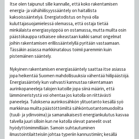
Itse olen taipunut sille kannalle, että koko rakentamisen
energia- ja vähähiilisyyssääntely on haitallista
kaksoissääntelyä. Energiatodistus on hyvä olla
kuluttajasuojamielessä olemassa, että ostaja tietää
minkälaista energiasyöppöä on ostamassa, mutta muilta osin
päästökauppa ratkaisee oikeastaan kaikki samat ongelmat
joihin rakentamisen erillissääntelyllä pyritään vastaamaan.
Tässäkin asiassa markkinatalous toimii paremmin kuin
pistemäinen sääntely.
Nykyinen rakentamisen energiasääntely saattaa itse asiassa
jopa heikentää Suomen mahdollisuuksia vähentää hiilipäästöjä.
Energiasääntely kun vahvasti kannustaa rakentamaan
aurinkopaneeleja talojen katoille jopa siinä määrin, että
lämmöneristystä voi ohentaa jos katolla on riittävästi
paneeleja. Tuloksena aurinkosähkön ylituotanto kesällä syö
markkinaa muilta päästöttömiltä sähköntuotantomuodoilta
(tuuli- ja ydinvoima) ja samanaikaisesti energiankulutus kasvaa
talvella juuri silloin kun ne katolla olevat paneelit ovat
hyödyttömimmillään. Samoin suhtautuminen
ilmastointilaitteisiin johtaa typeriin kannustimiin; kesällä