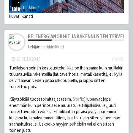
kuvat: Kantti
RE: ENERGIANORMIT JA RAKENNUSTEN TERVEYS
tekijänä
arkkinikkari
-
23.01.18 20:13
#92601
Tuollaisen seinän kosteustekniikka on ihan sama kuin muillakin
tuulettuvilla rakenteilla (lautaverhous, metallikasetit), eli kyllä
se virtaavan veden pitää ulkopuolella, ja loppu sitten
tuulettuu pois.
Käyttöikää tuotetoimittajat (esim.
Stofix
) lupaavat jopa
enemmän kuin perinteiselle muuratulle tiilijulkisivulle, juuri
tuulettuvuuden vuoksi. Eli tiililaatan pitäisi pysyä paremmin
kuivana kuin paksumman tiilen, ja altistuvan siten vähemmän
säärasitukselle. Uskooko myyjän puheisiin vai ei on sitten
toinen juttu.