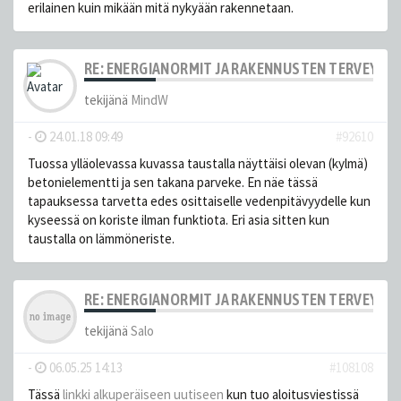
erilainen kuin mikään mitä nykyään rakennetaan.
RE: ENERGIANORMIT JA RAKENNUSTEN TERVEYS
tekijänä
MindW
-
24.01.18 09:49
#92610
Tuossa ylläolevassa kuvassa taustalla näyttäisi olevan (kylmä)
betonielementti ja sen takana parveke. En näe tässä
tapauksessa tarvetta edes osittaiselle vedenpitävyydelle kun
kyseessä on koriste ilman funktiota. Eri asia sitten kun
taustalla on lämmöneriste.
RE: ENERGIANORMIT JA RAKENNUSTEN TERVEYS
tekijänä
Salo
-
06.05.25 14:13
#108108
Tässä
linkki alkuperäiseen uutiseen
kun tuo aloitusviestissä