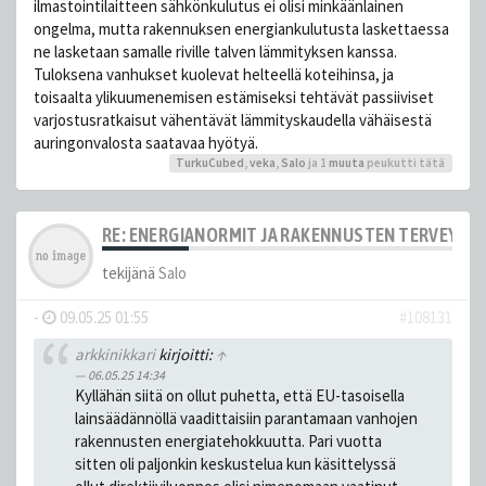
ilmastointilaitteen sähkönkulutus ei olisi minkäänlainen
ongelma, mutta rakennuksen energiankulutusta laskettaessa
ne lasketaan samalle riville talven lämmityksen kanssa.
Tuloksena vanhukset kuolevat helteellä koteihinsa, ja
toisaalta ylikuumenemisen estämiseksi tehtävät passiiviset
varjostusratkaisut vähentävät lämmityskaudella vähäisestä
auringonvalosta saatavaa hyötyä.
TurkuCubed
,
veka
,
Salo
ja 1
muuta
peukutti tätä
RE: ENERGIANORMIT JA RAKENNUSTEN TERVEYS
tekijänä
Salo
-
09.05.25 01:55
#108131
arkkinikkari
kirjoitti:
↑
06.05.25 14:34
Kyllähän siitä on ollut puhetta, että EU-tasoisella
lainsäädännöllä vaadittaisiin parantamaan vanhojen
rakennusten energiatehokkuutta. Pari vuotta
sitten oli paljonkin keskustelua kun käsittelyssä