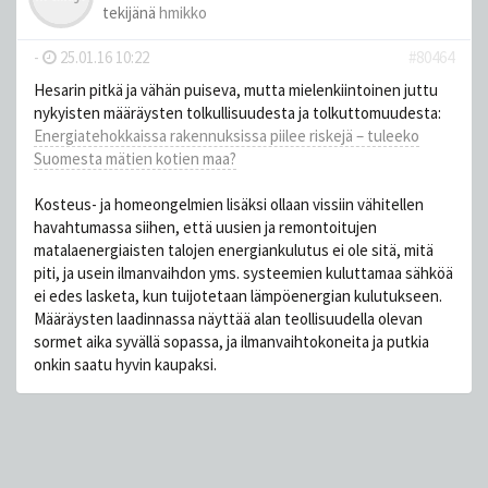
tekijänä
hmikko
-
25.01.16 10:22
#80464
Hesarin pitkä ja vähän puiseva, mutta mielenkiintoinen juttu
nykyisten määräysten tolkullisuudesta ja tolkuttomuudesta:
Energiatehokkaissa rakennuksissa piilee riskejä – tuleeko
Suomesta mätien kotien maa?
Kosteus- ja homeongelmien lisäksi ollaan vissiin vähitellen
havahtumassa siihen, että uusien ja remontoitujen
matalaenergiaisten talojen energiankulutus ei ole sitä, mitä
piti, ja usein ilmanvaihdon yms. systeemien kuluttamaa sähköä
ei edes lasketa, kun tuijotetaan lämpöenergian kulutukseen.
Määräysten laadinnassa näyttää alan teollisuudella olevan
sormet aika syvällä sopassa, ja ilmanvaihtokoneita ja putkia
onkin saatu hyvin kaupaksi.