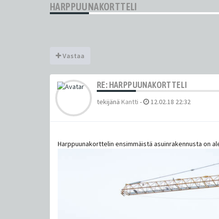
HARPPUUNAKORTTELI
Vastaa
RE: HARPPUUNAKORTTELI
tekijänä
Kantti
-
12.02.18 22:32
Harppuunakorttelin ensimmäistä asuinrakennusta on a