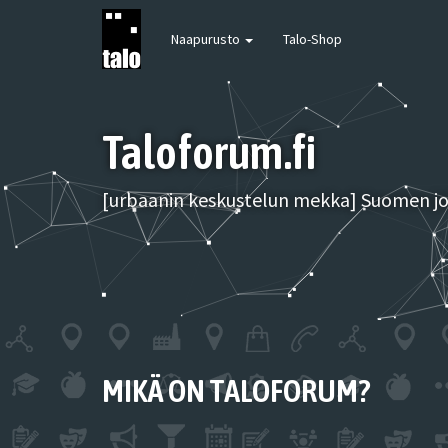
Naapurusto
Talo-Shop
Taloforum.fi
[urbaanin keskustelun mekka] Suomen joh
MIKÄ ON TALOFORUM?