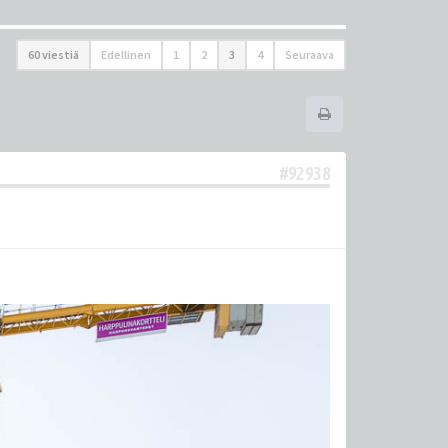
60 viestiä
Edellinen
1
2
3
4
Seuraava
#92938