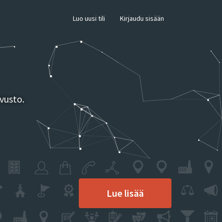
×
Luo uusi tili
Kirjaudu sisään
vusto.
Lue lisää