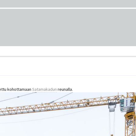
lettu kohottamaan
Satamakadun
reunalla.