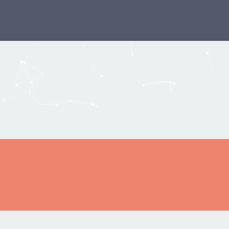
tava rakentamisaiheinen valokuvaus- ja keskustelusi