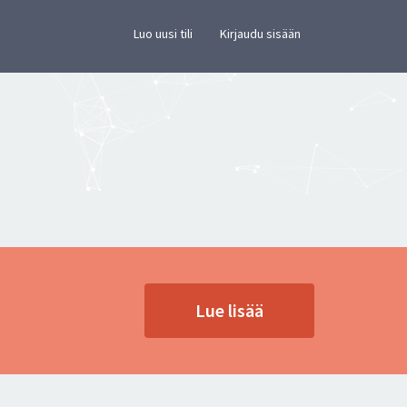
×
vusto.
Luo uusi tili
Kirjaudu sisään
Lue lisää