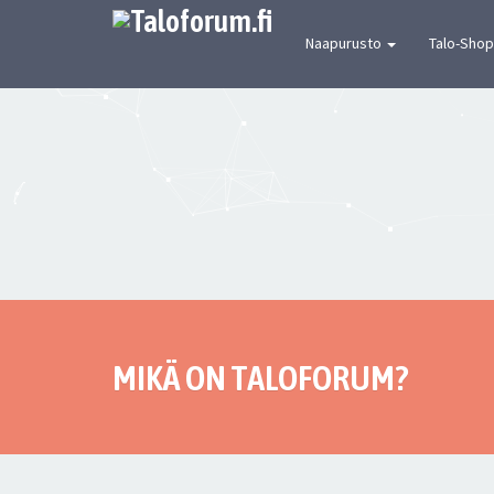
[urbaanin keskustelun mekka] Suomen joh
Naapurusto
Talo-Shop
MIKÄ ON TALOFORUM?