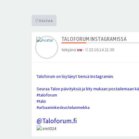
Vastaa
TALOFORUM INSTAGRAMISSA
tekijänä
sw
-
23.10.14 21:30
Taloforum on löytänyt tiensä Instagramiin.
Seuraa Talon päivityksiä ja liity mukaan postailemaan k
#taloforum
#talo
#urbaaninkeskustelunmekka
@Taloforum.fi