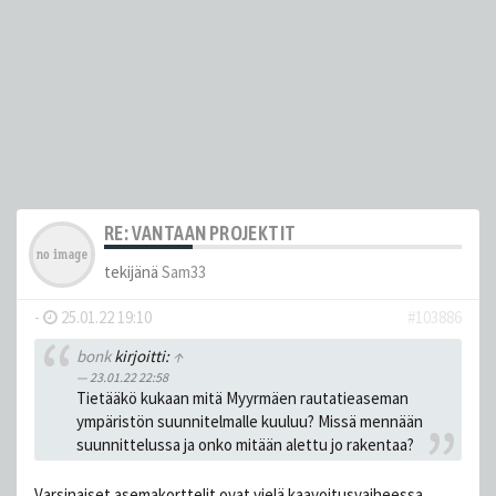
RE: VANTAAN PROJEKTIT
tekijänä
Sam33
-
25.01.22 19:10
#103886
bonk
kirjoitti:
↑
23.01.22 22:58
Tietääkö kukaan mitä Myyrmäen rautatieaseman
ympäristön suunnitelmalle kuuluu? Missä mennään
suunnittelussa ja onko mitään alettu jo rakentaa?
Varsinaiset asemakorttelit ovat vielä kaavoitusvaiheessa.