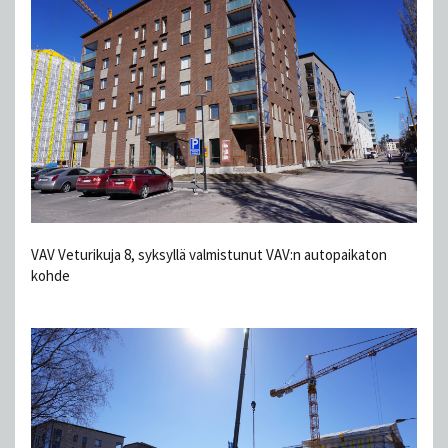
VAV Veturikuja 8, syksyllä valmistunut VAV:n autopaikaton
kohde