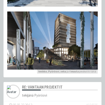
hmikko
,
Pyöröovi
,
veka
ja 4
muuta
peukutti tätä
RE: VANTAAN PROJEKTIT
tekijänä
Pyöröovi
-
05.05.22 20:12
#104335