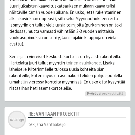
Juuri julkaistun kaavoituskatsauksen mukaan kaava tulisi
nähtäville tämän vuoden aikana. En usko, että rakentaminen
alkaa kovinkaan nopeasti, sillä sekä Myyrinpuhokseen että
Isomyyriin on tullut vielä uusia toimijoita (purkaminen on toki
tiedossa, mutta varmasti vähintään 2-3 vuoden mittaisia
vuokrasopimuksia on tehty, kun isojakin kauppoja on vielä
avattu).
Sen sijaan viereiset keskustakorttelit on hyvästi rakenteilla.
Hartelalta juuri tullut myyntiin
toinen asuinkohde
. Lisäksi
läheiselle Kilterinmäelle tulossa uusia kohteita pian
rakenteille, kuten myös on asemakortteliden pohjoispuolella
uimahallin vieressä kohteita myynnissä. En usko että kysyntää
riittää ihan heti asemakortteleille.
Pyöröovi
peukutti tätä
RE: VANTAAN PROJEKTIT
tekijänä
Vantaakeijo