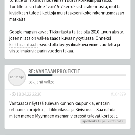
tontille on alkanut nousemaan uutta korkeampaa taloa.
Tontille tosin tulee "vain' 5-7 kerroksista rakennusta, mutta
kivijalkaan tulee liiketiloja muistaakseni koko rakennusmassan
matkalta.
Google mapsin kuvat Tikkurilasta taitaa olla 2010-luvun alusta,
joten niistä on vaikea saada kuvaa nykytilasta. Onneksi
kartta.vantaa.fi
-sivustolla löytyy ilmakuvia viime vuodelta ja
viistoilmakuvia parin vuoden takaa.
RE: VANTAAN PROJEKTIT
tekijänä
vallzo
-
18.04.22 22:30
#104279
Vantaasta näyttää tulevan kunnon kaupunkia, erittäin
urbaaneja projekteja Tikkurilassa ja Kivistössä. Saa nähdä
miten menee Myyrmäen aseman vieressä tulevat korttelit.
apollonkatu
peukutti tätä