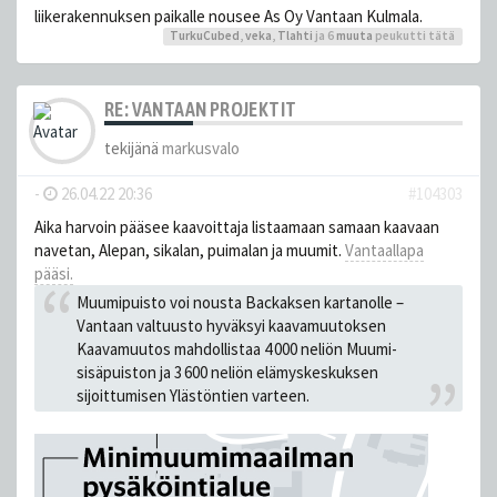
liikerakennuksen paikalle nousee As Oy Vantaan Kulmala.
TurkuCubed
,
veka
,
Tlahti
ja 6
muuta
peukutti tätä
RE: VANTAAN PROJEKTIT
tekijänä
markusvalo
-
26.04.22 20:36
#104303
Aika harvoin pääsee kaavoittaja listaamaan samaan kaavaan
navetan, Alepan, sikalan, puimalan ja muumit.
Vantaallapa
pääsi.
Muumipuisto voi nousta Backaksen kartanolle –
Vantaan valtuusto hyväksyi kaava­muutoksen
Kaavamuutos mahdollistaa 4 000 neliön Muumi-
sisäpuiston ja 3 600 neliön elämyskeskuksen
sijoittumisen Ylästöntien varteen.