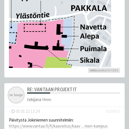
veka
peukutti tätä
RE: VANTAAN PROJEKTIT
tekijänä
Hmm
-
05.05.22 13:24
#104333
Päivitystä Jokiniemen suunnitelmiin:
https://www.vantaa.fi/fi/kaavoitus/kaav ... men-kampus