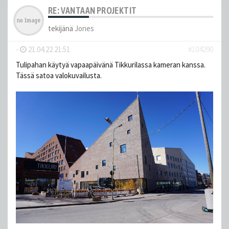
RE: VANTAAN PROJEKTIT
tekijänä
Jones
-
21.04.22 21:51
#104290
Tulipahan käytyä vapaapäivänä Tikkurilassa kameran kanssa.
Tässä satoa valokuvailusta.