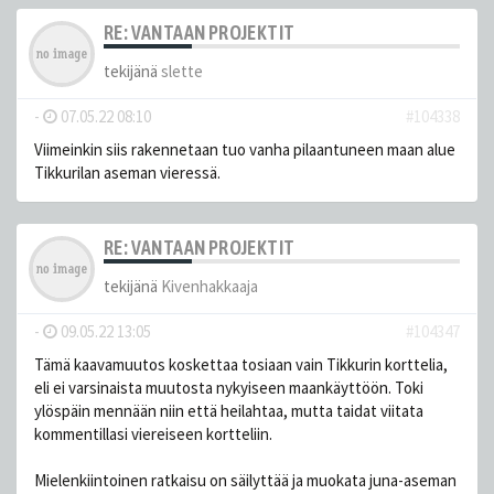
RE: VANTAAN PROJEKTIT
tekijänä
slette
-
07.05.22 08:10
#104338
Viimeinkin siis rakennetaan tuo vanha pilaantuneen maan alue
Tikkurilan aseman vieressä.
RE: VANTAAN PROJEKTIT
tekijänä
Kivenhakkaaja
-
09.05.22 13:05
#104347
Tämä kaavamuutos koskettaa tosiaan vain Tikkurin korttelia,
eli ei varsinaista muutosta nykyiseen maankäyttöön. Toki
ylöspäin mennään niin että heilahtaa, mutta taidat viitata
kommentillasi viereiseen kortteliin.
Mielenkiintoinen ratkaisu on säilyttää ja muokata juna-aseman