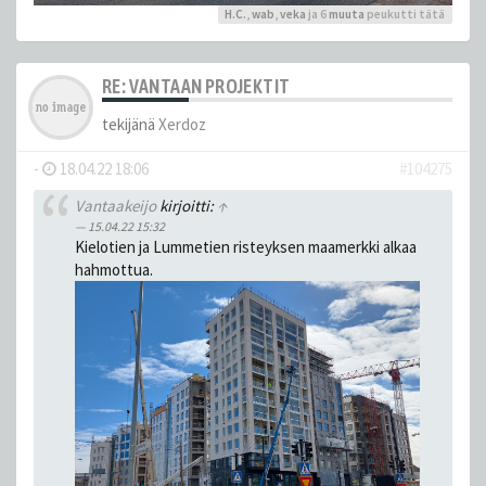
H.C.
,
wab
,
veka
ja 6
muuta
peukutti tätä
RE: VANTAAN PROJEKTIT
tekijänä
Xerdoz
-
18.04.22 18:06
#104275
Vantaakeijo
kirjoitti:
↑
15.04.22 15:32
Kielotien ja Lummetien risteyksen maamerkki alkaa
hahmottua.