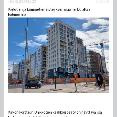
-
15.04.22 15:32
#104260
Kielotien ja Lummetien risteyksen maamerkki alkaa
hahmottua.
Kirkon korttelin Unikkotien kaakkoispääty on näyttävä lisä