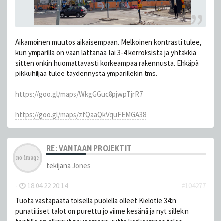
Aikamoinen muutos aikaisempaan. Melkoinen kontrasti tulee,
kun ympärillä on vaan lättänää tai 3-4 kerroksista ja yhtäkkiä
sitten onkin huomattavasti korkeampaa rakennusta. Ehkäpä
pikkuhiljaa tulee täydennystä ympärillekin tms.
https://goo.gl/maps/WkgGGuc8pjwpTjrR7
https://goo.gl/maps/zfQaaQkVquFEMGA38
RE: VANTAAN PROJEKTIT
tekijänä
Jones
-
18.04.22 20:14
#104277
Tuota vastapäätä toisella puolella olleet Kielotie 34:n
punatiiliset talot on purettu jo viime kesänä ja nyt sillekin