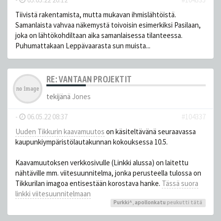
Tiivistä rakentamista, mutta mukavan ihmislähtöistä.
Samanlaista vahvaa näkemystä toivoisin esimerkiksi Pasilaan,
joka on lähtökohdiltaan aika samanlaisessa tilanteessa.
Puhumattakaan Leppävaarasta sun muista...
RE: VANTAAN PROJEKTIT
tekijänä
Jones
-
06.05.22 08:37
#104337
Uuden Tikkurin kaavamuutos
on käsiteltävänä seuraavassa
kaupunkiympäristölautakunnan kokouksessa 10.5.
Kaavamuutoksen verkkosivulle (Linkki alussa) on laitettu
nähtäville mm. viitesuunnitelma, jonka perusteella tulossa on
Tikkurilan imagoa entisestään korostava hanke.
Tässä suora
linkki viitesuunnitelmaan
Purkki^
,
apollonkatu
peukutti tätä