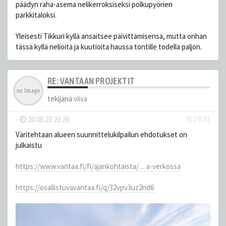
päädyn raha-asema nelikerroksiseksi polkupyörien
parkkitaloksi.
Yleisesti Tikkuri kyllä ansaitsee päivittämisensä, mutta onhan
tässä kyllä neliöitä ja kuutioita haussa tontille todella paljon.
RE: VANTAAN PROJEKTIT
tekijänä
viiva
-
20.06.22 23:20
#104531
Väritehtaan alueen suunnittelukilpailun ehdotukset on
julkaistu
https://www.vantaa.fi/fi/ajankohtaista/ ... a-verkossa
https://osallistuvavantaa.fi/q/32vpv3uz2nd6