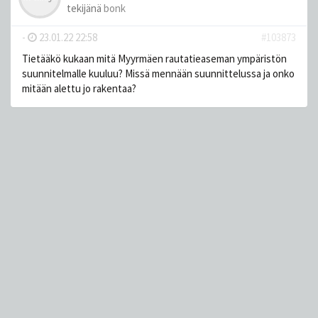
tekijänä
bonk
-
23.01.22 22:58
#103873
Tietääkö kukaan mitä Myyrmäen rautatieaseman ympäristön
suunnitelmalle kuuluu? Missä mennään suunnittelussa ja onko
mitään alettu jo rakentaa?