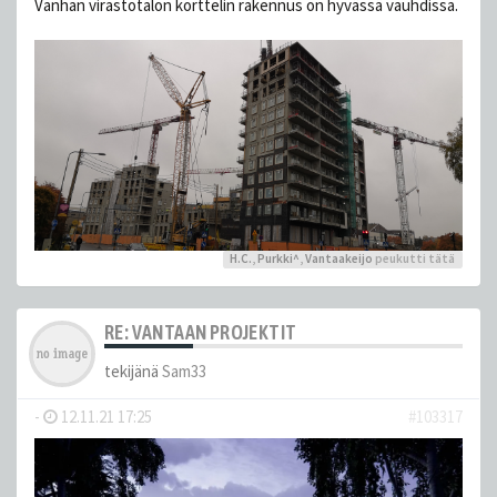
Vanhan virastotalon korttelin rakennus on hyvässä vauhdissa.
H.C.
,
Purkki^
,
Vantaakeijo
peukutti tätä
RE: VANTAAN PROJEKTIT
tekijänä
Sam33
-
12.11.21 17:25
#103317