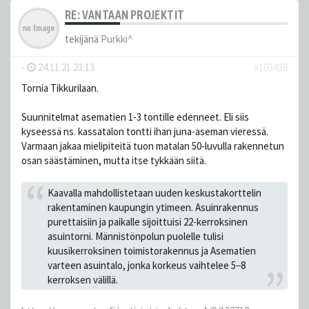
RE: VANTAAN PROJEKTIT
tekijänä
Purkki^
-
24.11.21 23:13
#103438
Tornia Tikkurilaan.
Suunnitelmat asematien 1-3 tontille edenneet. Eli siis
kyseessä ns. kassatalon tontti ihan juna-aseman vieressä.
Varmaan jakaa mielipiteitä tuon matalan 50-luvulla rakennetun
osan säästäminen, mutta itse tykkään siitä.
Kaavalla mahdollistetaan uuden keskustakorttelin
rakentaminen kaupungin ytimeen. Asuinrakennus
purettaisiin ja paikalle sijoittuisi 22-kerroksinen
asuintorni. Männistönpolun puolelle tulisi
kuusikerroksinen toimistorakennus ja Asematien
varteen asuintalo, jonka korkeus vaihtelee 5−8
kerroksen välillä.