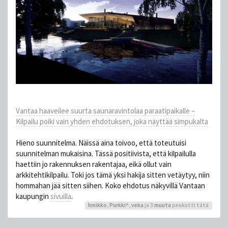
Vantaa haaveilee suurta sauna­ravintolaa paraati­paikalle –
Kilpailu poiki vain yhden ehdotuksen, joka näyttää simpukalta
Hieno suunnitelma. Näissä aina toivoo, että toteutuisi
suunnitelman mukaisina. Tässä positiivista, että kilpailulla
haettiin jo rakennuksen rakentajaa, eikä ollut vain
arkkitehtikilpailu. Toki jos tämä yksi hakija sitten vetäytyy, niin
hommahan jää sitten siihen. Koko ehdotus näkyvillä Vantaan
kaupungin
sivuilla
.
hmikko
,
Purkki^
,
veka
ja 3
muuta
peukutti tätä