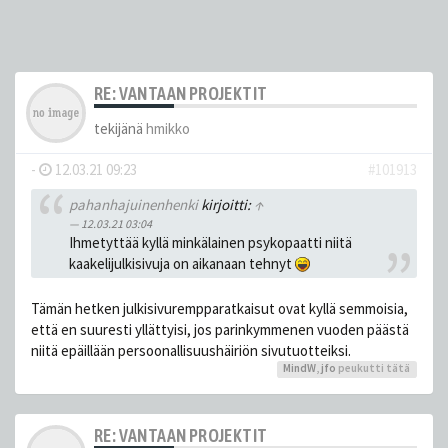
RE: VANTAAN PROJEKTIT
tekijänä
hmikko
-
12.03.21 09:23
#101913
pahanhajuinenhenki
kirjoitti:
↑
12.03.21 03:04
Ihmetyttää kyllä minkälainen psykopaatti niitä
kaakelijulkisivuja on aikanaan tehnyt
Tämän hetken julkisivurempparatkaisut ovat kyllä semmoisia,
että en suuresti yllättyisi, jos parinkymmenen vuoden päästä
niitä epäillään persoonallisuushäiriön sivutuotteiksi.
MindW
,
jfo
peukutti tätä
RE: VANTAAN PROJEKTIT