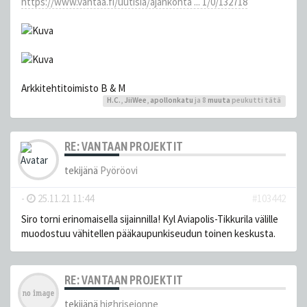
https://www.vantaa.fi/uutisia/ajankohta ... 1/0/132718
Arkkitehtitoimisto B & M
H.C.
,
JiiWee
,
apollonkatu
ja 8
muuta
peukutti tätä
RE: VANTAAN PROJEKTIT
tekijänä
Pyöröovi
-
25.11.21 11:44
#103442
Siro torni erinomaisella sijainnilla! Kyl Aviapolis-Tikkurila välille
muodostuu vähitellen pääkaupunkiseudun toinen keskusta.
RE: VANTAAN PROJEKTIT
tekijänä
highrisejonne