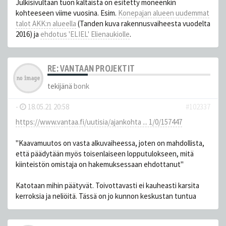
Julkisivultaan tuon kaltaista on esitetty moneenkin
kohteeseen viime vuosina. Esim.
Konepajan alueen uudemmat
talot AKK:n alueella
(Tanden kuva rakennusvaiheesta vuodelta
2016) ja
ehdotus 'ELIEL' Elienaukiolle
.
RE: VANTAAN PROJEKTIT
tekijänä
bonk
-
18.05.21 20:58
#102337
https://www.vantaa.fi/uutisia/ajankohta ... 1/0/157447
"Kaavamuutos on vasta alkuvaiheessa, joten on mahdollista,
että päädytään myös toisenlaiseen lopputulokseen, mitä
kiinteistön omistaja on hakemuksessaan ehdottanut"
Katotaan mihin päätyvät. Toivottavasti ei kauheasti karsita
kerroksia ja neliöitä. Tässä on jo kunnon keskustan tuntua