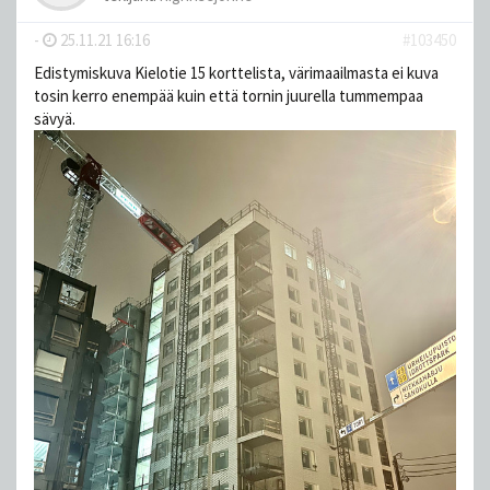
-
25.11.21 16:16
#103450
Edistymiskuva Kielotie 15 korttelista, värimaailmasta ei kuva
tosin kerro enempää kuin että tornin juurella tummempaa
sävyä.