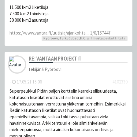
11 500 k-m2 liiketiloja
7 500 k-m2 toimistoja
30 000 k-m2 asuntoja
https://www.vantaa.fi/uutisia/ajankohta ... 1/0/157447
Pyöröovi
,
TurkuCubed
,
H.C.
ja 7
muuta
peukutti tätä
RE: VANTAAN PROJEKTIT
tekijänä
Pyöröovi
-
17.05.21 15:06
#102330
Superpeukku! Pidän paljon korttelin kerroksellisuudesta,
katutason liiketilat erottuvat siistinä omana
kokonaisuutenaan verrattuna yläkerran torneihin. Esimerkiksi
Redin katutason liiketilat ovat huomattavasti
epämiellyttävämpiä, vaikka toki tässä puhutaan vielä
havainnekuvista. Arkkitehtuuri ei ole silmiähivelevän
mieleenpainuvaa, mutta ainakin kokonaisuus on tiivis ja
monipuolinen.