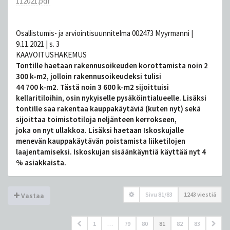
112021.pdf
Osallistumis- ja arviointisuunnitelma 002473 Myyrmanni |
9.11.2021 | s. 3
KAAVOITUSHAKEMUS
Tontille haetaan rakennusoikeuden korottamista noin 2
300 k-m2, jolloin rakennusoikeudeksi tulisi
44 700 k-m2. Tästä noin 3 600 k-m2 sijoittuisi
kellaritiloihin, osin nykyiselle pysäköintialueelle. Lisäksi
tontille saa rakentaa kauppakäytäviä (kuten nyt) sekä
sijoittaa toimistotiloja neljänteen kerrokseen,
joka on nyt ullakkoa. Lisäksi haetaan Iskoskujalle
menevän kauppakäytävän poistamista liiketilojen
laajentamiseksi. Iskoskujan sisäänkäyntiä käyttää nyt 4
% asiakkaista.
Sivu
81
/
83
1243 viestiä
Vastaa
1
…
79
80
81
82
83