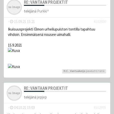
RE: VANTAAN PROJEKTIT
tekijänä
Purkki^
-
15.09.21 15:21
#102889
Ikuisuusprojekti Elmon urheilupuiston tontilla tapahtuu
vihdoin. Ensimmäisenä nousee uimahalli.
15.9.2021
H.C.
,
Vantaakeijo
peukutti tätä
RE: VANTAAN PROJEKTIT
tekijänä
jepjep
-
04.10.21 15:03
#102995