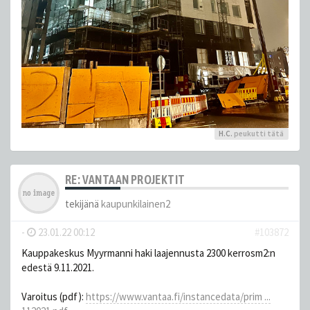
H.C.
peukutti tätä
RE: VANTAAN PROJEKTIT
tekijänä
kaupunkilainen2
-
23.01.22 00:12
#103872
Kauppakeskus Myyrmanni haki laajennusta 2300 kerrosm2:n
edestä 9.11.2021.
Varoitus (pdf):
https://www.vantaa.fi/instancedata/prim ...