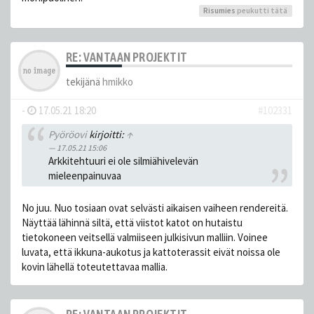
Risumies
peukutti tätä
RE: VANTAAN PROJEKTIT
tekijänä
hmikko
-
17.05.21 18:20
#102331
Pyöröovi
kirjoitti:
↑
17.05.21 15:06
Arkkitehtuuri ei ole silmiähivelevän
mieleenpainuvaa
No juu. Nuo tosiaan ovat selvästi aikaisen vaiheen rendereitä.
Näyttää lähinnä siltä, että viistot katot on hutaistu
tietokoneen veitsellä valmiiseen julkisivun malliin. Voinee
luvata, että ikkuna-aukotus ja kattoterassit eivät noissa ole
kovin lähellä toteutettavaa mallia.