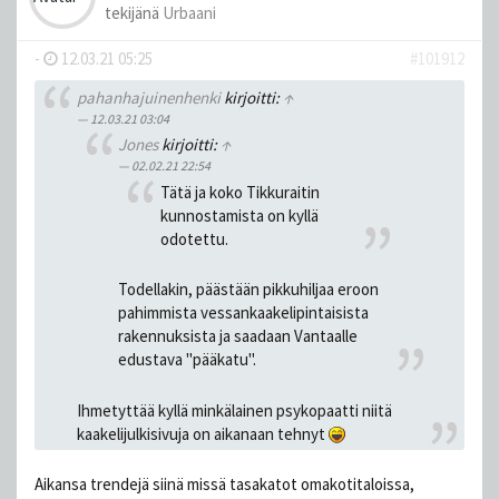
tekijänä
Urbaani
-
12.03.21 05:25
#101912
pahanhajuinenhenki
kirjoitti:
↑
12.03.21 03:04
Jones
kirjoitti:
↑
02.02.21 22:54
Tätä ja koko Tikkuraitin
kunnostamista on kyllä
odotettu.
Todellakin, päästään pikkuhiljaa eroon
pahimmista vessankaakelipintaisista
rakennuksista ja saadaan Vantaalle
edustava "pääkatu".
Ihmetyttää kyllä minkälainen psykopaatti niitä
kaakelijulkisivuja on aikanaan tehnyt
Aikansa trendejä siinä missä tasakatot omakotitaloissa,