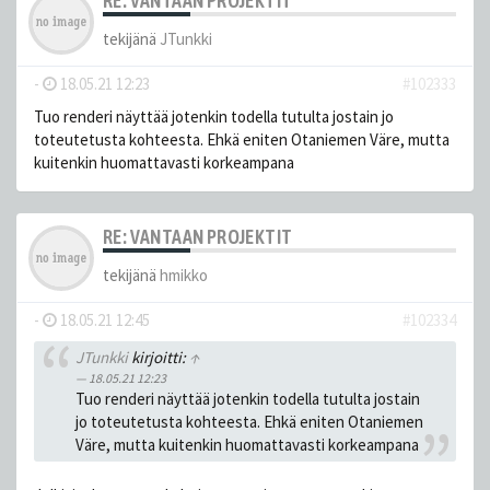
RE: VANTAAN PROJEKTIT
tekijänä
JTunkki
-
18.05.21 12:23
#102333
Tuo renderi näyttää jotenkin todella tutulta jostain jo
toteutetusta kohteesta. Ehkä eniten Otaniemen Väre, mutta
kuitenkin huomattavasti korkeampana
RE: VANTAAN PROJEKTIT
tekijänä
hmikko
-
18.05.21 12:45
#102334
JTunkki
kirjoitti:
↑
18.05.21 12:23
Tuo renderi näyttää jotenkin todella tutulta jostain
jo toteutetusta kohteesta. Ehkä eniten Otaniemen
Väre, mutta kuitenkin huomattavasti korkeampana