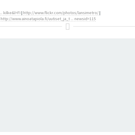
. kilke&l=FI
|
http://www.flickr.com/photos/lansimetro/
|
a
http://www.ainoatapiola.fi/uutiset_ja_t ... newsid=115