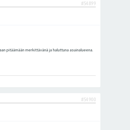
#54899
laan pitäämään merkittävänä ja haluttuna asuinalueena.
#54900