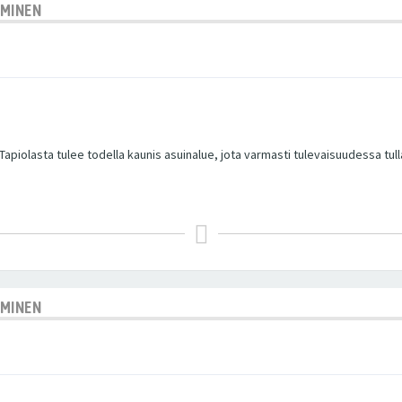
AMINEN
apiolasta tulee todella kaunis asuinalue, jota varmasti tulevaisuudessa tul
AMINEN