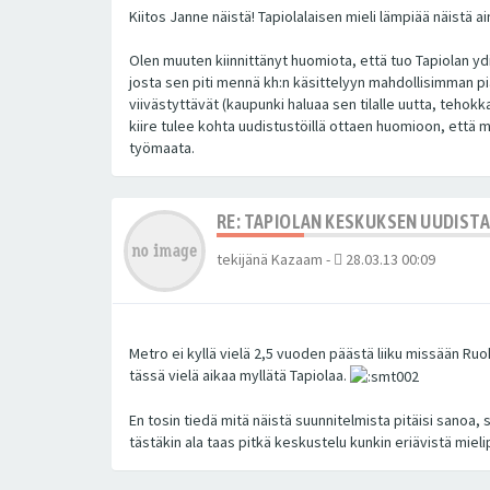
Kiitos Janne näistä! Tapiolalaisen mieli lämpiää näistä
Olen muuten kiinnittänyt huomiota, että tuo Tapiolan y
josta sen piti mennä kh:n käsittelyyn mahdollisimman pi
viivästyttävät (kaupunki haluaa sen tilalle uutta, teho
kiire tulee kohta uudistustöillä ottaen huomioon, että m
työmaata.
RE: TAPIOLAN KESKUKSEN UUDIST
tekijänä
Kazaam
-
28.03.13 00:09
Metro ei kyllä vielä 2,5 vuoden päästä liiku missään Ru
tässä vielä aikaa myllätä Tapiolaa.
En tosin tiedä mitä näistä suunnitelmista pitäisi sanoa, 
tästäkin ala taas pitkä keskustelu kunkin eriävistä mielip