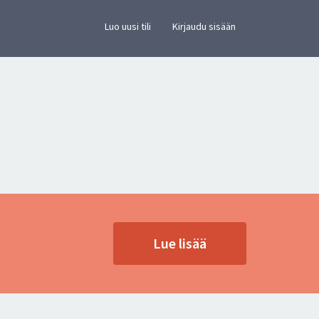
×
vusto.
Luo uusi tili
Kirjaudu sisään
Lue lisää