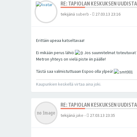
RE: TAPIOLAN KESKUKSEN UUDIST
tekijänä
suberb
-
27.03.13 23:16
Erittäin upeaa katseltavaa!
Ei mikään perus lähiö
Jos suunnitelmat toteutuvat T
Metron yhteys on vielä piste iin päälle!
Tästä saa valmistuttuaan Espoo olla ylpeä!
Kaupunkien keskellä virtaa aina joki.
RE: TAPIOLAN KESKUKSEN UUDIST
tekijänä
jake
-
27.03.13 23:35