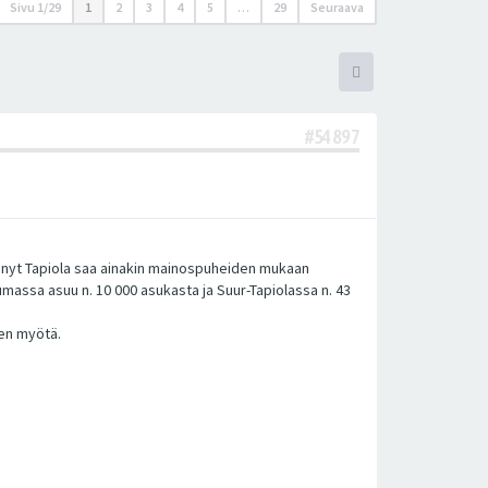
Sivu
1
/
29
1
2
3
4
5
…
29
Seuraava
#54897
äänyt Tapiola saa ainakin mainospuheiden mukaan
massa asuu n. 10 000 asukasta ja Suur-Tapiolassa n. 43
sen myötä.