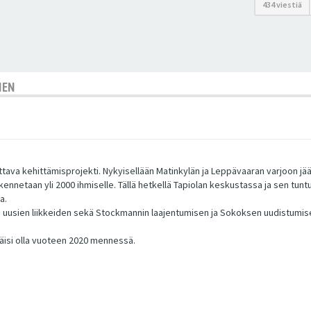
434 viestiä
NEN
tava kehittämisprojekti. Nykyisellään Matinkylän ja Leppävaaran varjoon j
netaan yli 2000 ihmiselle. Tällä hetkellä Tapiolan keskustassa ja sen tuntu
a.
laa uusien liikkeiden sekä Stockmannin laajentumisen ja Sokoksen uudistumi
täisi olla vuoteen 2020 mennessä.