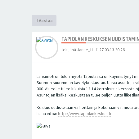
Vastaa
TAPIOLAN KESKUKSEN UUDISTAMI
tekijänä
Janne_H
-
27.03.13 20:26
Länsimetron tulon myötä Tapiolassa on käynnistynyt mit
Suomen suurimman kävelykeskustan. Uusia asuntoja raken
000. Alueelle tulee lukuisia 12-14 kerroksisia kerrostaloj
Asuntojen lisäksi keskustaan tulee paljon uutta liiketi
Keskus uudistetaan vaiheittain ja kokonaan valmista pi
Lisää infoa:
http://www.tapiolankeskus.fi