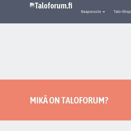
[urbaanin keskustelun mekka] Suomen joh
Naapurusto
Talo-Shop
MIKÄ ON TALOFORUM?