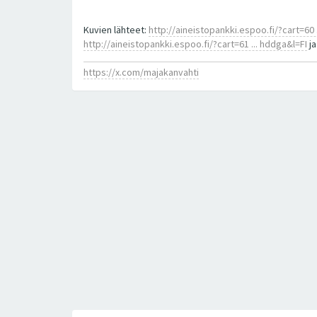
Kuvien lähteet:
http://aineistopankki.espoo.fi/?cart=60 ..
http://aineistopankki.espoo.fi/?cart=61 ... hddga&l=FI
j
https://x.com/majakanvahti