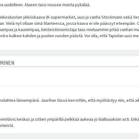
 aina uudelleen. Alueen taso nousee monta pykälää.
dinkeskustan ykköskaava (K-supermarket, uusi ja vanha Stockmann sekä Vesip
an. Vielä nyt ollaan siinä tilanteessa, jossa kaava ei ole päässyt eteenpäin
kkaampaa ja kauniimpaa, kiinteistönomistaja taas mieluummin pitää vanhan mur
etro kulkee kahden ja puolen vuoden päästä. Voi olla, että Tapiolan uusi met
AMINEN
oholahtea lännempänä. Juurihan tässä kerrottiin, että myöhästyy niin, että a
semitiivis keskus ja sitten ympärillä pelkkää aukeaa jo liiallisuuksiin asti. 
iteistä.