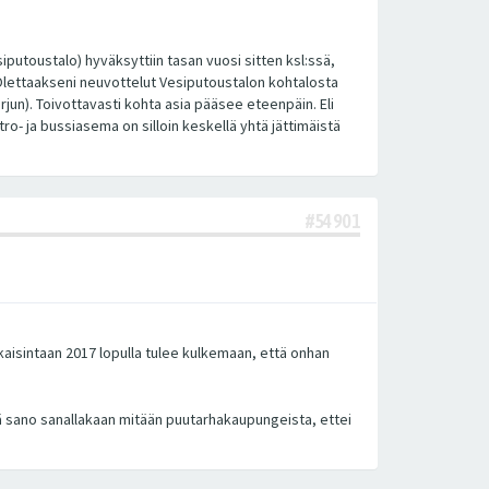
utoustalo) hyväksyttiin tasan vuosi sitten ksl:ssä,
. Olettaakseni neuvottelut Vesiputoustalon kohtalosta
jun). Toivottavasti kohta asia pääsee eteenpäin. Eli
ro- ja bussiasema on silloin keskellä yhtä jättimäistä
#54901
ikaisintaan 2017 lopulla tulee kulkemaan, että onhan
Enkä sano sanallakaan mitään puutarhakaupungeista, ettei