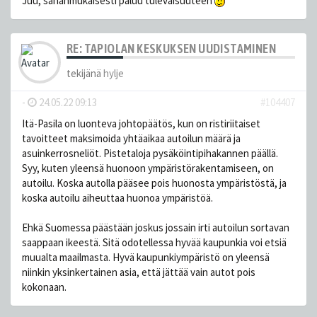
Juu, sananmukaisesti paluu tulevaisuuteen
RE: TAPIOLAN KESKUKSEN UUDISTAMINEN
tekijänä
hylje
-
24.05.22 09:13
#104407
Itä-Pasila on luonteva johtopäätös, kun on ristiriitaiset
tavoitteet maksimoida yhtäaikaa autoilun määrä ja
asuinkerrosneliöt. Pistetaloja pysäköintipihakannen päällä.
Syy, kuten yleensä huonoon ympäristörakentamiseen, on
autoilu. Koska autolla pääsee pois huonosta ympäristöstä, ja
koska autoilu aiheuttaa huonoa ympäristöä.
Ehkä Suomessa päästään joskus jossain irti autoilun sortavan
saappaan ikeestä. Sitä odotellessa hyvää kaupunkia voi etsiä
muualta maailmasta. Hyvä kaupunkiympäristö on yleensä
niinkin yksinkertainen asia, että jättää vain autot pois
kokonaan.