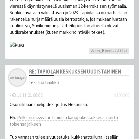
vieressä käynnistyneellä uusimman 12-kerroksisen työmaalla.
Senkin luvataan valmistuvan jo 2023. Tapiolassa on parhaillaan
rakenteilla hurja määrä uusia kerrostaloja, jos mukaan luetaan
Tuuliniityn, Suvikummun ja Urheilupuiston alueella olevat
uudisrakennukset (kuten markkinointiväki tekee).
Janne_H
peukutti tätä
RE: TAPIOLAN KESKUKSEN UUDISTAMINEN
tekijänä
hmikko
-
11.11.21 08:02
#103308
Osui silmään mielipidekirjoitus Hesarissa.
HS:
Pelkään eksyväni Tapiolan kauppakeskuksessa kerta
toisensa jälkeen
Tuo varmaan tulee sivuutetuksi kukkahattuiluna. Itselläni