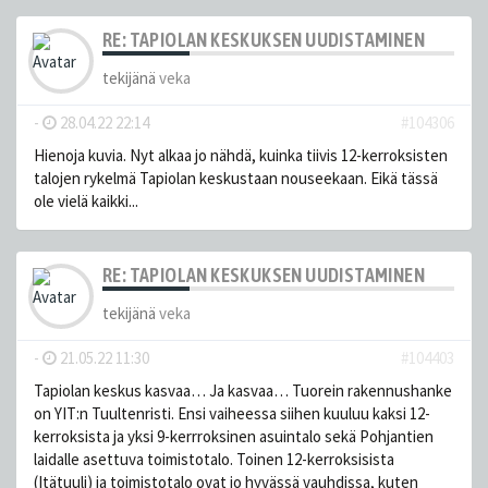
RE: TAPIOLAN KESKUKSEN UUDISTAMINEN
tekijänä
veka
-
28.04.22 22:14
#104306
Hienoja kuvia. Nyt alkaa jo nähdä, kuinka tiivis 12-kerroksisten
talojen rykelmä Tapiolan keskustaan nouseekaan. Eikä tässä
ole vielä kaikki...
RE: TAPIOLAN KESKUKSEN UUDISTAMINEN
tekijänä
veka
-
21.05.22 11:30
#104403
Tapiolan keskus kasvaa… Ja kasvaa… Tuorein rakennushanke
on YIT:n Tuultenristi. Ensi vaiheessa siihen kuuluu kaksi 12-
kerroksista ja yksi 9-kerrroksinen asuintalo sekä Pohjantien
laidalle asettuva toimistotalo. Toinen 12-kerroksisista
(Itätuuli) ja toimistotalo ovat jo hyvässä vauhdissa, kuten