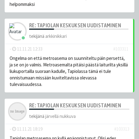
helpommaksi
RE: TAPIOLAN KESKUKSEN UUDISTAMINEN
tekijänä
arkkinikkari
-
11.11.21 12:33
#103311
Ongelma on että metroasema on suunniteltu päin persettä,
ja se on jo valmis. Metroasemalta pitäisi päästä laiturilta yksillä
liukuportailla suoraan kadulle, Tapiolassa tämä ei tule
onnistumaan missään kuviteltavissa olevassa
tulevaisuudessa.
RE: TAPIOLAN KESKUKSEN UUDISTAMINEN
tekijänä
järvellä nukkuva
-
11.11.21 18:19
#103313
Tapiolan metroasema on kyllä epäonnistunut. Olisi edes