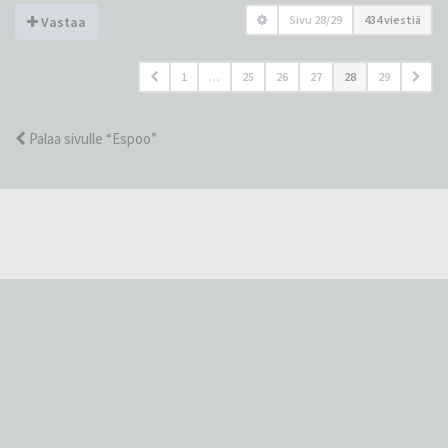
Sivu
28
/
29
434 viestiä
Vastaa
1
…
25
26
27
28
29
Palaa sivulle “Espoo”