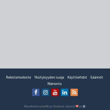
Rekisteriseloste
Yksityisyyden suoja
Käyttöehdot
Säännöt
Mainonta
Moottorina
phpBB
ja
SiteSplat
, täynnä
ja