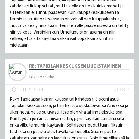
kahdet eri liukuportaat, mutta siellä on ties kuinka monet ja
sittenkään ei tunnu pääsevän kuin kauppakeskukseen tai
terminaaliin. Ainoa itsessään on kelvollinen kauppakeskus,
mutta vaikea ymmärtää miten metrolle pääsemisestä on tehty
niin vaikeaa. Varsinkin kun Urheilupuiston asema on niin
selkeä, että sitä käyttää vaikka vaihtopaikkanakin ihan
mielellään.
RE: TAPIOLAN KESKUKSEN UUDISTAMINEN
tekijänä
veka
-
11.11.21 22:34
#103314
Käyn Tapiolassa kerran kuussa tai kahdessa. Siskoni asuu
Tapiolan keskustassa, ja hän kertoo sukkuloivansa Ainoassa ja
liikennevälineille sujuvasti. Itse olen yhä lähinnä eksyksissä.
Kun löydän jonkin toimivan reitin, pyrin käyttämään aina sitä
enkä vilkuile muihin käytäviin. Sellaiseen jouduttuani fiksuin
taktiikka on päästä ulos tavalla tai toisella. Suurin puute
kaltaisteni kannalta on laadukas opastus. Noin ihmeellisessä ja