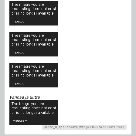
Vanhaa ja uutta
Janne_H
,
apollonkatu
,
wab
ja 4
muuta
peukutti tätä