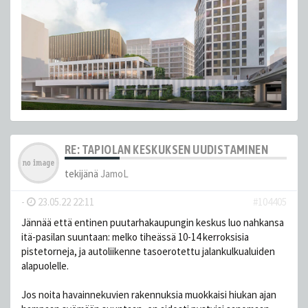
RE: TAPIOLAN KESKUKSEN UUDISTAMINEN
tekijänä
JamoL
-
23.05.22 22:11
#104405
Jännää että entinen puutarhakaupungin keskus luo nahkansa
itä-pasilan suuntaan: melko tiheässä 10-14 kerroksisia
pistetorneja, ja autoliikenne tasoerotettu jalankulkualuiden
alapuolelle.
Jos noita havainnekuvien rakennuksia muokkaisi hiukan ajan