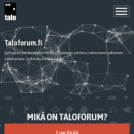
Toggle
Navigatio
Taloforum.fi
[urbaanin keskustelun mekka] Suomen johtava rakentamisaiheinen
valokuvaus- ja keskustelusivusto.
MIKÄ ON TALOFORUM?
Lue lisää