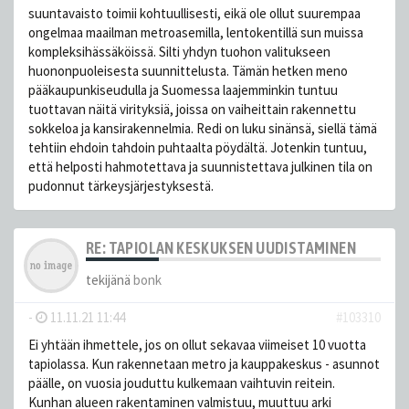
suuntavaisto toimii kohtuullisesti, eikä ole ollut suurempaa
ongelmaa maailman metroasemilla, lentokentillä sun muissa
kompleksihässäköissä. Silti yhdyn tuohon valitukseen
huononpuoleisesta suunnittelusta. Tämän hetken meno
pääkaupunkiseudulla ja Suomessa laajemminkin tuntuu
tuottavan näitä virityksiä, joissa on vaiheittain rakennettu
sokkeloa ja kansirakennelmia. Redi on luku sinänsä, siellä tämä
tehtiin ehdoin tahdoin puhtaalta pöydältä. Jotenkin tuntuu,
että helposti hahmotettava ja suunnistettava julkinen tila on
pudonnut tärkeysjärjestyksestä.
RE: TAPIOLAN KESKUKSEN UUDISTAMINEN
tekijänä
bonk
-
11.11.21 11:44
#103310
Ei yhtään ihmettele, jos on ollut sekavaa viimeiset 10 vuotta
tapiolassa. Kun rakennetaan metro ja kauppakeskus - asunnot
päälle, on vuosia jouduttu kulkemaan vaihtuvin reitein.
Kunhan alueen rakentaminen valmistuu, muuttuu arki