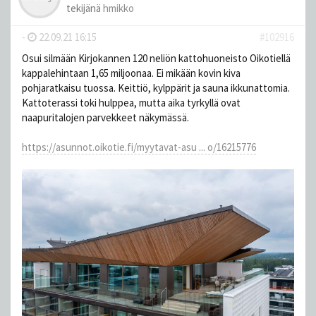
tekijänä
hmikko
-
22.09.21 16:15
#102916
Osui silmään Kirjokannen 120 neliön kattohuoneisto Oikotiellä
kappalehintaan 1,65 miljoonaa. Ei mikään kovin kiva
pohjaratkaisu tuossa. Keittiö, kylppärit ja sauna ikkunattomia.
Kattoterassi toki hulppea, mutta aika tyrkyllä ovat
naapuritalojen parvekkeet näkymässä.
https://asunnot.oikotie.fi/myytavat-asu ... o/16215776