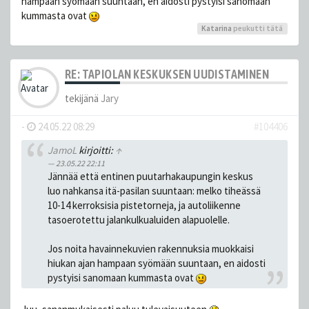
hampaan syömään suuntaan, en aidosti pystyisi sanomaan
kummasta ovat
Katarina
peukutti tätä
RE: TAPIOLAN KESKUKSEN UUDISTAMINEN
tekijänä
Jary
-
24.05.22 08:29
#104406
JamoL
kirjoitti:
↑
23.05.22 22:11
Jännää että entinen puutarhakaupungin keskus
luo nahkansa itä-pasilan suuntaan: melko tiheässä
10-14 kerroksisia pistetorneja, ja autoliikenne
tasoerotettu jalankulkualuiden alapuolelle.
Jos noita havainnekuvien rakennuksia muokkaisi
hiukan ajan hampaan syömään suuntaan, en aidosti
pystyisi sanomaan kummasta ovat