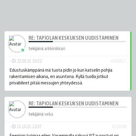
RE: TAPIOLAN KESKUKSEN UUDISTAMINEN
tekijänä
arkkinikkari
-
22.09.21 16:52
#102917
Edustuskämppänä mä tuota pidin jo kun katselin pohjia
rakentamisen aikana, en asuntona. Kyllä tuolla jotkut
privabileet pitää messujen yhteydessä.
RE: TAPIOLAN KESKUKSEN UUDISTAMINEN
tekijänä
veka
-
15.10.21 12:07
#103098
Feenixin työmaa eilen. Vasemmalla näkyvä YIT:n nosturi on