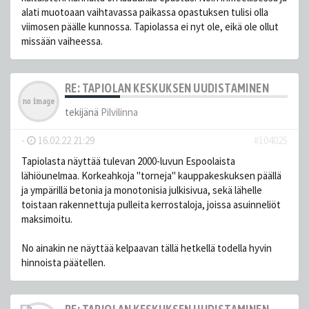
alati muotoaan vaihtavassa paikassa opastuksen tulisi olla
viimosen päälle kunnossa. Tapiolassa ei nyt ole, eikä ole ollut
missään vaiheessa.
RE: TAPIOLAN KESKUKSEN UUDISTAMINEN
tekijänä
Pilvilinna
-
16.02.22 21:29
#104025
Tapiolasta näyttää tulevan 2000-luvun Espoolaista
lähiöunelmaa. Korkeahkoja "torneja" kauppakeskuksen päällä
ja ympärillä betonia ja monotonisia julkisivua, sekä lähelle
toistaan rakennettuja pulleita kerrostaloja, joissa asuinneliöt
maksimoitu.
No ainakin ne näyttää kelpaavan tällä hetkellä todella hyvin
hinnoista päätellen.