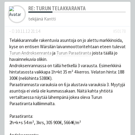
RE: TURUN TELAKKARANTA
tekijänä
Kantti
-
10.11.12 21:14
#50178
Telakkarannalle rakentuvia asuntoja on jo alettu markkinoida,
kyse on entisen Wärsilän laivanmoottoritehtaan eteen tulevat
Turun Androksenranta
ja
Turun Paraatiranta
joista täällä jo
havainnekuvia olikin.
Androksenrannassa on tällä hetkellä 3 varausta. Esimerkkinä
hintatasosta vaikkapa 1h+kt 35 m² 4 kerros. Velaton hinta: 188
300€ (neliöhinta 5380€).
Paraatirannasta varauksia on 6 ja alustavia varauksia 3. Myytyjä
asuntoja ei vielä ole kummassakaan. Näitä kahta yhtiötä
vertailtaessa näytää lähempänä jokea oleva Turun
Paraatiranta kalliimmalta.
Paraatiranta:
2h+k+s 54 m², 3krs, 305 900€, 5664€/m²