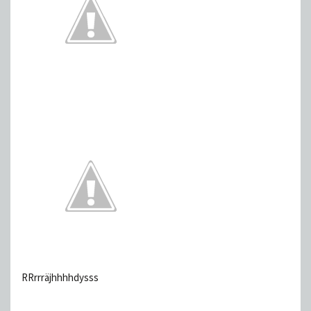
RRrrräjhhhhdysss