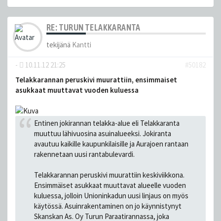
RE: TURUN TELAKKARANTA
tekijänä
Kantti
-
10.11.12 21:25
#50182
Telakkarannan peruskivi muurattiin, ensimmaiset
asukkaat muuttavat vuoden kuluessa
Entinen jokirannan telakka-alue eli Telakkaranta
muuttuu lähivuosina asuinalueeksi. Jokiranta
avautuu kaikille kaupunkilaisille ja Aurajoen rantaan
rakennetaan uusi rantabulevardi.
Telakkarannan peruskivi muurattiin keskiviikkona.
Ensimmäiset asukkaat muuttavat alueelle vuoden
kuluessa, jolloin Unioninkadun uusi linjaus on myös
käytössä. Asuinrakentaminen on jo käynnistynyt
Skanskan As. Oy Turun Paraatirannassa, joka