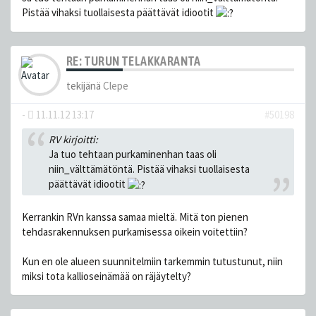
Pistää vihaksi tuollaisesta päättävät idiootit
RE: TURUN TELAKKARANTA
tekijänä
Clepe
-
11.11.12 13:17
#50198
RV kirjoitti:
Ja tuo tehtaan purkaminenhan taas oli
niin_välttämätöntä. Pistää vihaksi tuollaisesta
päättävät idiootit
Kerrankin RVn kanssa samaa mieltä. Mitä ton pienen
tehdasrakennuksen purkamisessa oikein voitettiin?
Kun en ole alueen suunnitelmiin tarkemmin tutustunut, niin
miksi tota kallioseinämää on räjäytelty?