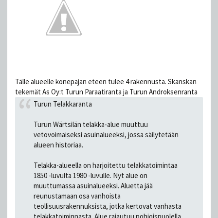
Tälle alueelle konepajan eteen tulee 4 rakennusta. Skanskan
tekemät As Oy:t Turun Paraatiranta ja Turun Androksenranta
Turun Telakkaranta
Turun Wärtsilän telakka-alue muuttuu
vetovoimaiseksi asuinalueeksi, jossa säilytetään
alueen historiaa.
Telakka-alueella on harjoitettu telakkatoimintaa
1850 -luvulta 1980 -luvulle. Nyt alue on
muuttumassa asuinalueeksi. Aluetta jää
reunustamaan osa vanhoista
teollisuusrakennuksista, jotka kertovat vanhasta
telakkatoiminnasta. Alue rajautuu pohjoispuolella