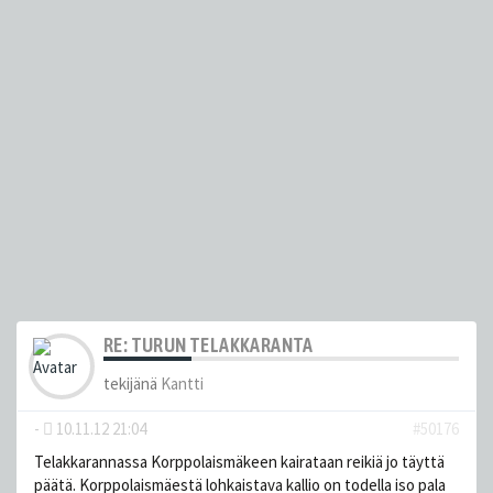
RE: TURUN TELAKKARANTA
tekijänä
Kantti
-
10.11.12 21:04
#50176
Telakkarannassa Korppolaismäkeen kairataan reikiä jo täyttä
päätä. Korppolaismäestä lohkaistava kallio on todella iso pala