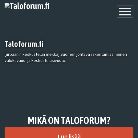
Toggle
Navigatio
Taloforum.fi
[urbaanin keskustelun mekka] Suomen johtava rakentamisaiheinen
valokuvaus- ja keskustelusivusto.
MIKÄ ON TALOFORUM?
Lue lisää