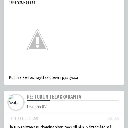
rakennuksesta
Kolmas kerros näyttää olevan pystyssä
RE: TURUN TELAKKARANTA
tekijänä
RV
-
10.11.12 21:59
#50185
Ja tuo tehtaan purkaminenhan taas oli niin_välttämätöntä.