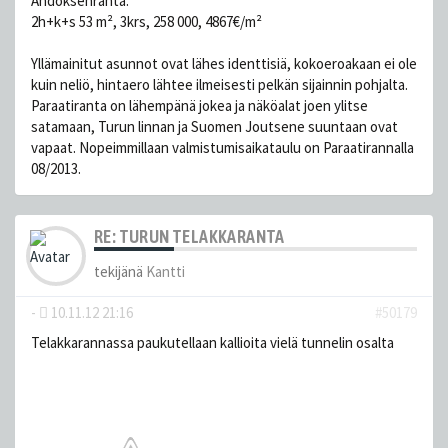
Andoksenranta:
2h+k+s 53 m², 3krs, 258 000, 4867€/m²
Yllämainitut asunnot ovat lähes identtisiä, kokoeroakaan ei ole
kuin neliö, hintaero lähtee ilmeisesti pelkän sijainnin pohjalta.
Paraatiranta on lähempänä jokea ja näköalat joen ylitse
satamaan, Turun linnan ja Suomen Joutsene suuntaan ovat
vapaat. Nopeimmillaan valmistumisaikataulu on Paraatirannalla
08/2013.
RE: TURUN TELAKKARANTA
tekijänä
Kantti
-
10.11.12 21:16
#50179
Telakkarannassa paukutellaan kallioita vielä tunnelin osalta