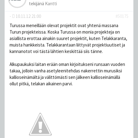
tekijänä
Kantti
-
10.11.12 21:00
#50175
Turussa meneillään olevat projektit ovat yhtenä massana
Turun projekteissa. Koska Turussa on monia projekteja on
asiallista erottaa ainakin suuret projektit, kuten Telakkaranta,
muista hankkeista. Telakkarantaan liittyvät projektiuutiset ja
kannanotot voi tästä lähtien keskittää siis tänne.
Alkupaukuksi laitan erään oman kirjoitukseni runsaan vuoden
takaa, jolloin vanha asetyleenitehdas nakerrettin murusiksi
kallioseinämältä ja välittömästi sen jälkeen kallioseinämällä
ollut pitkä, telakan aikainen parvi.