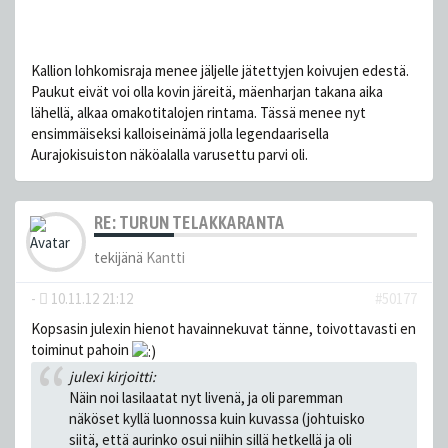
Kallion lohkomisraja menee jäljelle jätettyjen koivujen edestä.
Paukut eivät voi olla kovin järeitä, mäenharjan takana aika
lähellä, alkaa omakotitalojen rintama. Tässä menee nyt
ensimmäiseksi kalloiseinämä jolla legendaarisella
Aurajokisuiston näköalalla varusettu parvi oli.
RE: TURUN TELAKKARANTA
tekijänä
Kantti
-
10.11.12 21:12
#50177
Kopsasin julexin hienot havainnekuvat tänne, toivottavasti en
toiminut pahoin
julexi kirjoitti:
Näin noi lasilaatat nyt livenä, ja oli paremman
näköset kyllä luonnossa kuin kuvassa (johtuisko
siitä, että aurinko osui niihin sillä hetkellä ja oli