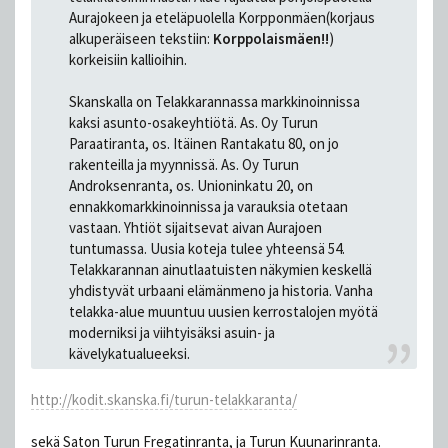
Aurajokeen ja eteläpuolella Korpponmäen(korjaus
alkuperäiseen tekstiin:
Korppolaismäen!!
)
korkeisiin kallioihin.
Skanskalla on Telakkarannassa markkinoinnissa
kaksi asunto-osakeyhtiötä. As. Oy Turun
Paraatiranta, os. Itäinen Rantakatu 80, on jo
rakenteilla ja myynnissä. As. Oy Turun
Androksenranta, os. Unioninkatu 20, on
ennakkomarkkinoinnissa ja varauksia otetaan
vastaan. Yhtiöt sijaitsevat aivan Aurajoen
tuntumassa. Uusia koteja tulee yhteensä 54.
Telakkarannan ainutlaatuisten näkymien keskellä
yhdistyvät urbaani elämänmeno ja historia. Vanha
telakka-alue muuntuu uusien kerrostalojen myötä
moderniksi ja viihtyisäksi asuin- ja
kävelykatualueeksi.
http://kodit.skanska.fi/turun-telakkaranta/
sekä Saton Turun Fregatinranta, ja Turun Kuunarinranta.