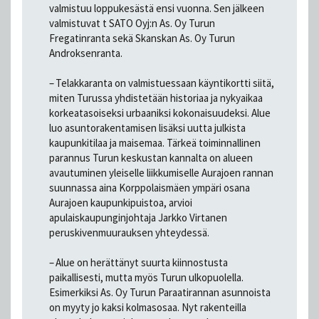
valmistuu loppukesästä ensi vuonna. Sen jälkeen
valmistuvat t SATO Oyj:n As. Oy Turun
Fregatinranta sekä Skanskan As. Oy Turun
Androksenranta.
– Telakkaranta on valmistuessaan käyntikortti siitä,
miten Turussa yhdistetään historiaa ja nykyaikaa
korkeatasoiseksi urbaaniksi kokonaisuudeksi. Alue
luo asuntorakentamisen lisäksi uutta julkista
kaupunkitilaa ja maisemaa. Tärkeä toiminnallinen
parannus Turun keskustan kannalta on alueen
avautuminen yleiselle liikkumiselle Aurajoen rannan
suunnassa aina Korppolaismäen ympäri osana
Aurajoen kaupunkipuistoa, arvioi
apulaiskaupunginjohtaja Jarkko Virtanen
peruskivenmuurauksen yhteydessä.
– Alue on herättänyt suurta kiinnostusta
paikallisesti, mutta myös Turun ulkopuolella.
Esimerkiksi As. Oy Turun Paraatirannan asunnoista
on myyty jo kaksi kolmasosaa. Nyt rakenteilla