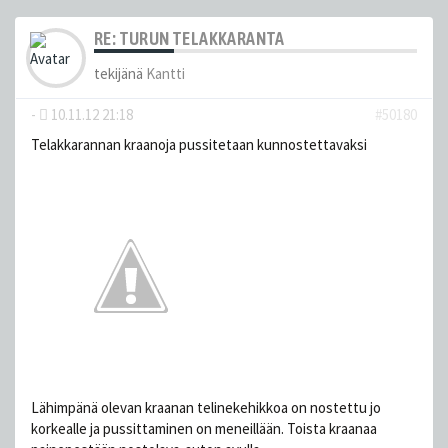
RE: TURUN TELAKKARANTA
tekijänä
Kantti
-
10.11.12 21:18
#50180
Telakkarannan kraanoja pussitetaan kunnostettavaksi
Lähimpänä olevan kraanan telinekehikkoa on nostettu jo
korkealle ja pussittaminen on meneillään. Toista kraanaa