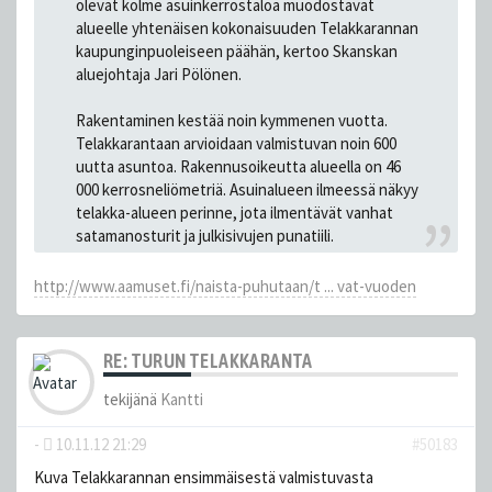
olevat kolme asuinkerrostaloa muodostavat
alueelle yhtenäisen kokonaisuuden Telakkarannan
kaupunginpuoleiseen päähän, kertoo Skanskan
aluejohtaja Jari Pölönen.
Rakentaminen kestää noin kymmenen vuotta.
Telakkarantaan arvioidaan valmistuvan noin 600
uutta asuntoa. Rakennusoikeutta alueella on 46
000 kerrosneliömetriä. Asuinalueen ilmeessä näkyy
telakka-alueen perinne, jota ilmentävät vanhat
satamanosturit ja julkisivujen punatiili.
http://www.aamuset.fi/naista-puhutaan/t ... vat-vuoden
RE: TURUN TELAKKARANTA
tekijänä
Kantti
-
10.11.12 21:29
#50183
Kuva Telakkarannan ensimmäisestä valmistuvasta