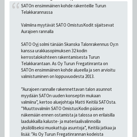
SATOn ensimmäinen kohde rakenteille Turun
Telakkarannassa
Valmiina myytävät SATO OmistusKodit sijaitsevat
Aurajoen rannalla
SATO Oyj solmi tänään Skanska Talonrakennus Oy:n
kanssa urakkasopimuksen 32 kodin
kerrostalokohteen rakentamisesta Turun
Telakkarantaan. As Oy Turun Fregatinranta on
SATOn ensimmäinen kohde alueella ja sen arvioitu
valmistuminen on loppuvuodesta 2013.
”Aurajoen rannalle rakennettavan talon asunnot
myydään SATOn uuden konseptin mukaan
valmiina”, kertoo aluejohtaja Matti Keitilä SATOsta.
”Muuttovalmiin SATO OmistusKodin pääsee
näkemään ennen ostamista ja talossa on erilaisilla
laadukkailla kaluste- ja materiaalivalinnoilla
yksilölliseksi muokattuja asuntoja”, Keitilä jatkaa ja
lisää: ”As Oy Turun Fregatinrannan kodeista