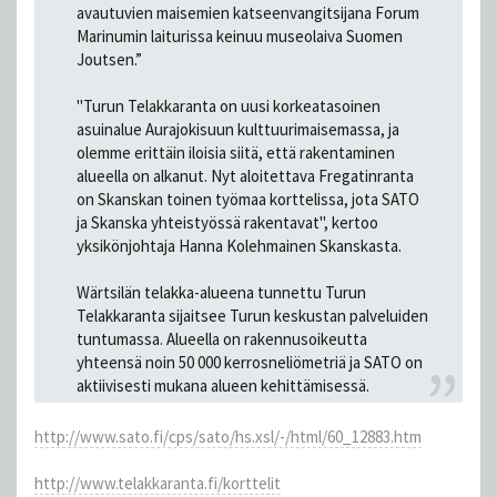
avautuvien maisemien katseenvangitsijana Forum
Marinumin laiturissa keinuu museolaiva Suomen
Joutsen.”
"Turun Telakkaranta on uusi korkeatasoinen
asuinalue Aurajokisuun kulttuurimaisemassa, ja
olemme erittäin iloisia siitä, että rakentaminen
alueella on alkanut. Nyt aloitettava Fregatinranta
on Skanskan toinen työmaa korttelissa, jota SATO
ja Skanska yhteistyössä rakentavat", kertoo
yksikönjohtaja Hanna Kolehmainen Skanskasta.
Wärtsilän telakka-alueena tunnettu Turun
Telakkaranta sijaitsee Turun keskustan palveluiden
tuntumassa. Alueella on rakennusoikeutta
yhteensä noin 50 000 kerrosneliömetriä ja SATO on
aktiivisesti mukana alueen kehittämisessä.
http://www.sato.fi/cps/sato/hs.xsl/-/html/60_12883.htm
http://www.telakkaranta.fi/korttelit