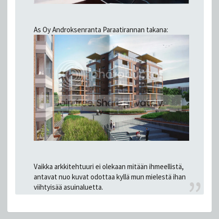
As Oy Androksenranta Paraatirannan takana:
Vaikka arkkitehtuuri ei olekaan mitään ihmeellistä,
antavat nuo kuvat odottaa kyllä mun mielestä ihan
viihtyisää asuinaluetta.