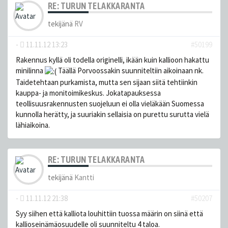
RE: TURUN TELAKKARANTA
tekijänä
RV
-
11.11.12 13:23
#50199
Rakennus kyllä oli todella originelli, ikään kuin kallioon hakattu
minilinna
Täällä Porvoossakin suunniteltiin aikoinaan nk.
Taidetehtaan purkamista, mutta sen sijaan siitä tehtiinkin
kauppa- ja monitoimikeskus. Jokatapauksessa
teollisuusrakennusten suojeluun ei olla vieläkään Suomessa
kunnolla herätty, ja suuriakin sellaisia on purettu surutta vielä
lähiaikoina.
RE: TURUN TELAKKARANTA
tekijänä
Kantti
-
11.11.12 21:38
#50207
Syy siihen että kalliota louhittiin tuossa määrin on siinä että
kallioseinämäosuudelle oli suunniteltu 4 taloa.