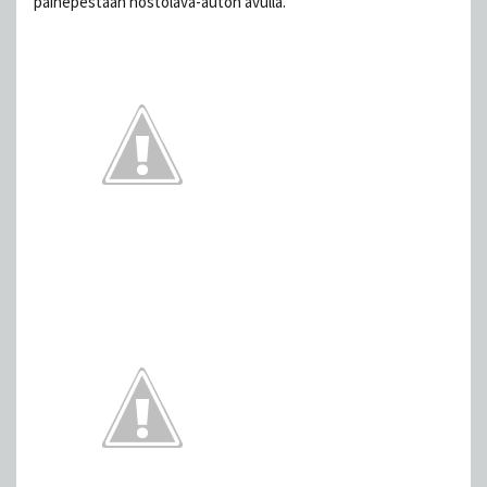
painepestään nostolava-auton avulla.