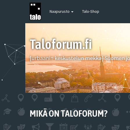
Naapurusto
Talo-Shop
Taloforum.fi
[urbaanin keskustelun mekka] Suomen joh
MIKÄ ON TALOFORUM?