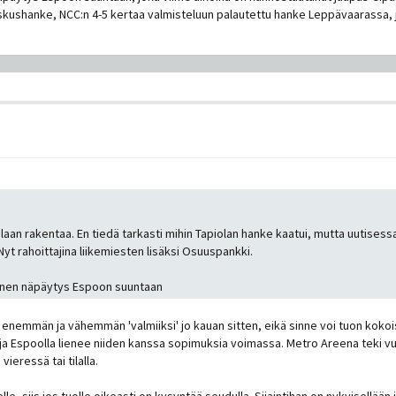
eskushanke, NCC:n 4-5 kertaa valmisteluun palautettu hanke Leppävaarassa,
olaan rakentaa. En tiedä tarkasti mihin Tapiolan hanke kaatui, mutta uutise
 Nyt rahoittajina liikemiesten lisäksi Osuuspankki.
amoinen näpäytys Espoon suuntaan
 enemmän ja vähemmän 'valmiiksi' jo kauan sitten, eikä sinne voi tuon kokoist
, ja Espoolla lienee niiden kanssa sopimuksia voimassa. Metro Areena teki vuon
eressä tai tilalla.