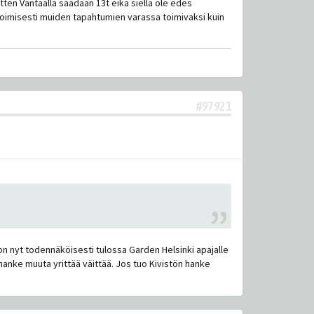
itten Vantaalla saadaan 13t eikä siellä ole edes
äätoimisesti muiden tapahtumien varassa toimivaksi kuin
#97921
a on nyt todennäköisesti tulossa Garden Helsinki apajalle
hanke muuta yrittää väittää. Jos tuo Kivistön hanke