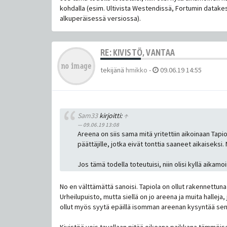
kohdalla (esim. Ultivista Westendissä, Fortumin datak
alkuperäisessä versiossa).
RE: KIVISTÖ, VANTAA
tekijänä
hmikko
-
09.06.19 14:55
Sam33
kirjoitti:
↑
09.06.19 13:08
Areena on siis sama mitä yritettiin aikoinaan Tapi
päättäjille, jotka eivät tonttia saaneet aikaiseksi.
Jos tämä todella toteutuisi, niin olisi kyllä aik
No en välttämättä sanoisi. Tapiola on ollut rakennettuna
Urheilupuisto, mutta siellä on jo areena ja muita halleja
ollut myös syytä epäillä isomman areenan kysyntää sen vi