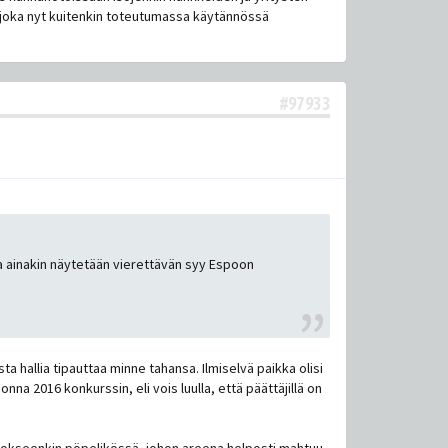
 joka nyt kuitenkin toteutumassa käytännössä
#97933
ssa ainakin näytetään vierettävän syy Espoon
a hallia tipauttaa minne tahansa. Ilmiselvä paikka olisi
na 2016 konkurssin, eli vois luulla, että päättäjillä on