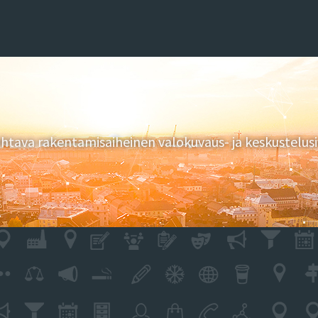
tava rakentamisaiheinen valokuvaus- ja keskustelusi