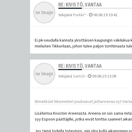
RE: KIVISTÖ, VANTAA
tekijänä
Purkki^
-
06.06.19 10:41
Ei pk-seudulla kannata yksittäisen kaupungin väkilukua ka
mieluiten Tikkurilaan, johon tulee paljon tonttimaata tu
RE: KIVISTÖ, VANTAA
tekijänä
Sam33
-
09.06.19 13:08
Nimekkäät liikemiehet puuhaavat jättiareenaa nyt Vantaa
Lisätietoa Kivistön Areenasta. Areena on siis sama mitä 
syy Espoon päättäjille, jotka eivät tonttia saaneet aikai
Jos tämä todella toteutuisi, niin olisi kyllä aikamoine