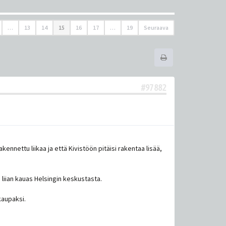
…
13
14
15
16
17
…
19
Seuraava
#97882
ennettu liikaa ja että Kivistöön pitäisi rakentaa lisää,
liian kauas Helsingin keskustasta.
kaupaksi.