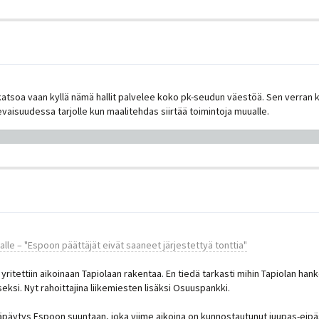
tsoa vaan kyllä nämä hallit palvelee koko pk-seudun väestöä. Sen verran kyllä
levaisuudessa tarjolle kun maalitehdas siirtää toimintoja muualle.
lle – "Espoon päättäjät eivät saaneet järjestettyä tonttia"
yritettiin aikoinaan Tapiolaan rakentaa. En tiedä tarkasti mihin Tapiolan ha
seksi. Nyt rahoittajina liikemiesten lisäksi Osuuspankki.
n näpäytys Espoon suuntaan, joka viime aikoina on kunnostautunut juupas-eip