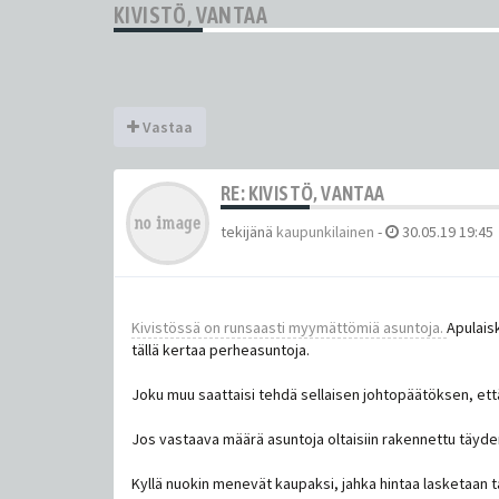
KIVISTÖ, VANTAA
Vastaa
RE: KIVISTÖ, VANTAA
tekijänä
kaupunkilainen
-
30.05.19 19:45
Kivistössä on runsaasti myymättömiä asuntoja.
Apulaisk
tällä kertaa perheasuntoja.
Joku muu saattaisi tehdä sellaisen johtopäätöksen, että
Jos vastaava määrä asuntoja oltaisiin rakennettu täyd
Kyllä nuokin menevät kaupaksi, jahka hintaa lasketaan t