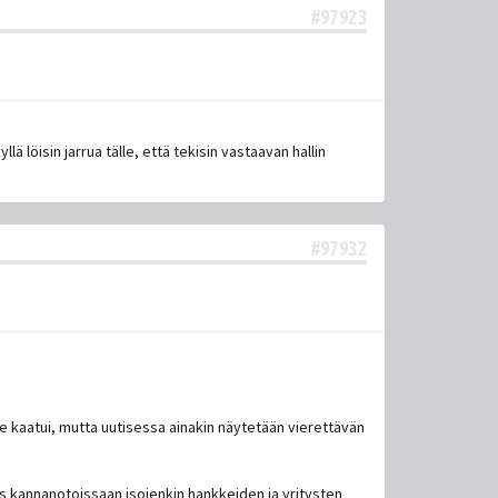
#97923
 löisin jarrua tälle, että tekisin vastaavan hallin
#97932
nke kaatui, mutta uutisessa ainakin näytetään vierettävän
äs kannanotoissaan isojenkin hankkeiden ja yritysten