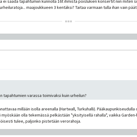
a ei saada tapahtumiin kunnolla 16t ihmistä poislukien konsertit niin miten s
isurheiluratoja... maajoukkueen 3 kentäksi? Taitaa varmaan tulla ihan vain p
en tapahtumien varassa toimivaksi kuin urheilun?
nnattavaa millään isolla areenalla (Hartwall, Turkuhalli). Pääkaupunkiseudull
ei myöskään olla tekemässä pelkästään "yksityisellä rahalla", vaikka Garden-
öisesti tulee, paljonko pistetään verorahoja.