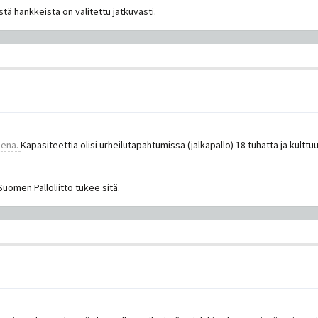
tä hankkeista on valitettu jatkuvasti.
eena.
Kapasiteettia olisi urheilutapahtumissa (jalkapallo) 18 tuhatta ja kult
uomen Palloliitto tukee sitä.