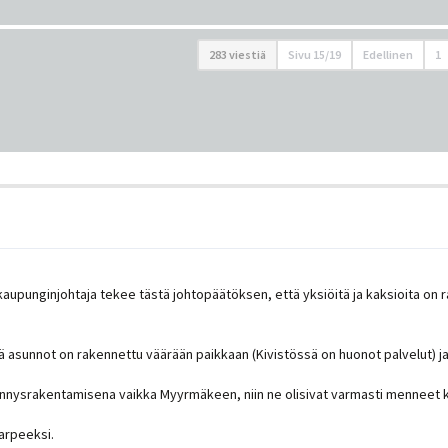
283 viestiä
Sivu
15
/
19
Edellinen
1
aupunginjohtaja tekee tästä johtopäätöksen, että yksiöitä ja kaksioita on rak
 asunnot on rakennettu väärään paikkaan (Kivistössä on huonot palvelut) ja 
ennysrakentamisena vaikka Myyrmäkeen, niin ne olisivat varmasti menneet 
arpeeksi.