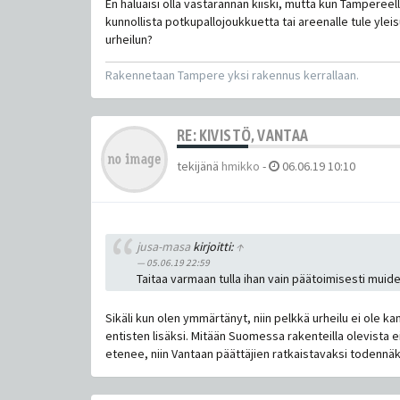
En haluaisi olla vastarannan kiiski, mutta kun Tampereell
kunnollista potkupallojoukkuetta tai areenalle tule yle
urheilun?
Rakennetaan Tampere yksi rakennus kerrallaan.
RE: KIVISTÖ, VANTAA
tekijänä
hmikko
-
06.06.19 10:10
jusa-masa
kirjoitti:
↑
05.06.19 22:59
Taitaa varmaan tulla ihan vain päätoimisesti muid
Sikäli kun olen ymmärtänyt, niin pelkkä urheilu ei ole ka
entisten lisäksi. Mitään Suomessa rakenteilla olevista 
etenee, niin Vantaan päättäjien ratkaistavaksi todennäk