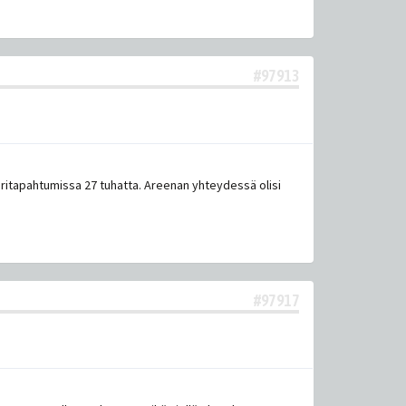
#97913
tuuritapahtumissa 27 tuhatta. Areenan yhteydessä olisi
#97917