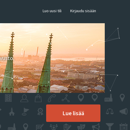
×
Luo uusi tili
Kirjaudu sisään
vusto.
Lue lisää