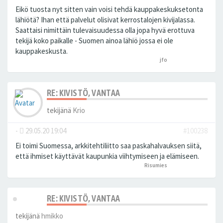
Eikö tuosta nyt sitten vain voisi tehdä kauppakeskuksetonta
lähiötä? Ihan että palvelut olisivat kerrostalojen kivijalassa.
Saattaisi nimittäin tulevaisuudessa olla jopa hyvä erottuva
tekijä koko paikalle - Suomen ainoa lähiö jossa ei ole
kauppakeskusta.
jfo
peukutti tätä
RE: KIVISTÖ, VANTAA
tekijänä
Krio
-
29.05.20 19:04
#100238
Ei toimi Suomessa, arkkitehtiliitto saa paskahalvauksen siitä,
että ihmiset käyttävät kaupunkia viihtymiseen ja elämiseen.
Risumies
peukutti tätä
RE: KIVISTÖ, VANTAA
tekijänä
hmikko