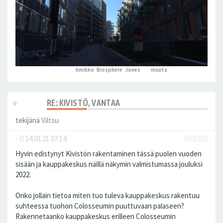
hmikko
,
Biosphere
,
Jones
ja 7
muuta
peukutti tätä
RE: KIVISTÖ, VANTAA
tekijänä
Viltsu
-
14.03.21 07:14
#101932
Hyvin edistynyt Kivistön rakentaminen tässä puolen vuoden
sisään ja kauppakeskus näillä näkymin valmistumassa jouluksi
2022.
Onko jollain tietoa miten tuo tuleva kauppakeskus rakentuu
suhteessa tuohon Colosseumin puuttuvaan palaseen?
Rakennetaanko kauppakeskus erilleen Colosseumin