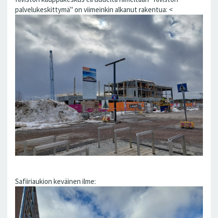
palvelukeskittymä" on viimeinkin alkanut rakentua: <
Safiiriaukion keväinen ilme: