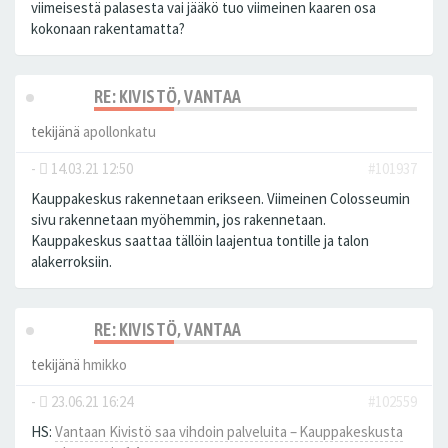
viimeisestä palasesta vai jääkö tuo viimeinen kaaren osa
kokonaan rakentamatta?
RE: KIVISTÖ, VANTAA
tekijänä
apollonkatu
-
14.03.21 12:50
#101937
Kauppakeskus rakennetaan erikseen. Viimeinen Colosseumin
sivu rakennetaan myöhemmin, jos rakennetaan.
Kauppakeskus saattaa tällöin laajentua tontille ja talon
alakerroksiin.
RE: KIVISTÖ, VANTAA
tekijänä
hmikko
-
23.06.21 16:24
#102559
HS:
Vantaan Kivistö saa vihdoin palveluita – Kauppakeskusta