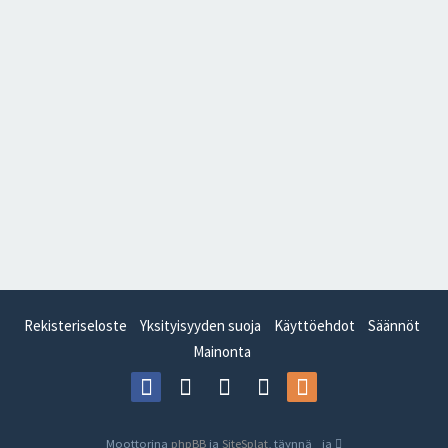
Rekisteriseloste
Yksityisyyden suoja
Käyttöehdot
Säännöt
Mainonta
Moottorina
phpBB
ja
SiteSplat
, täynnä
ja