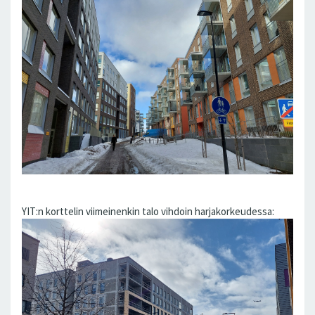
YIT:n korttelin viimeinenkin talo vihdoin harjakorkeudessa: