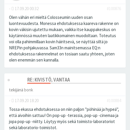
-
17.09.20 00:32
#100876
Olen vähän eri mieltä Colosseumin uuden osan
luontevuudesta. Monessa ehdotuksessa kaareva rakenne on
kovin väkisin ujutettu mukaan, vaikka itse kauppakeskus on
käytännössä muuten laatikkomainen muodoltaan. Toteutus
voi olla pahimmillaan kovin häiritsevä, se näyttää siltä jo
NREPin pohjakuvassa. Sam33n mainitsemassa EQ:n
ehdotuksessa rakennelmat on tosiaan saatu yhteen, joten
olen enemmän sen kannalla.
RE: KIVISTÖ, VANTAA
tekijänä
bonk
-
17.09.20 18:20
#100884
Tossa ekassa ehdotuksessa on niin paljon "pöhinää ja hypeä",
että aivoihin sattuu! On pop-up -terassia, pop-up -cinemaa ja
jopa pop-up -niitty. Löytyy myös sekä toimisto-laboratoriot
sekä laboratorio-toimistot.