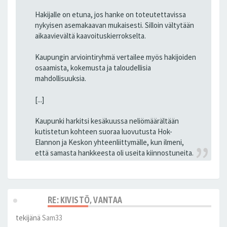
Hakijalle on etuna, jos hanke on toteutettavissa
nykyisen asemakaavan mukaisesti. Silloin vältytään
aikaavievältä kaavoituskierrokselta.
Kaupungin arviointiryhmä vertailee myös hakijoiden
osaamista, kokemusta ja taloudellisia
mahdollisuuksia.
[...]
Kaupunki harkitsi kesäkuussa neliömäärältään
kutistetun kohteen suoraa luovutusta Hok-
Elannon ja Keskon yhteenliittymälle, kun ilmeni,
että samasta hankkeesta oli useita kiinnostuneita.
RE: KIVISTÖ, VANTAA
tekijänä
Sam33