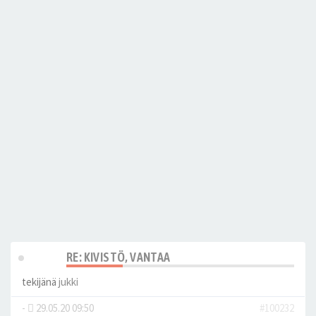
RE: KIVISTÖ, VANTAA
tekijänä
jukki
-
29.05.20 09:50
#100232