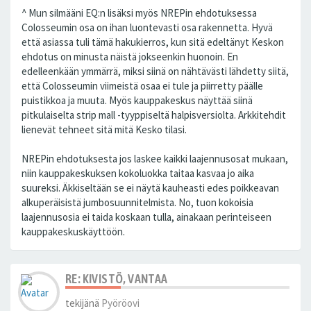
^ Mun silmääni EQ:n lisäksi myös NREPin ehdotuksessa
Colosseumin osa on ihan luontevasti osa rakennetta. Hyvä
että asiassa tuli tämä hakukierros, kun sitä edeltänyt Keskon
ehdotus on minusta näistä jokseenkin huonoin. En
edelleenkään ymmärrä, miksi siinä on nähtävästi lähdetty siitä,
että Colosseumin viimeistä osaa ei tule ja piirretty päälle
puistikkoa ja muuta. Myös kauppakeskus näyttää siinä
pitkulaiselta strip mall -tyyppiseltä halpisversiolta. Arkkitehdit
lienevät tehneet sitä mitä Kesko tilasi.
NREPin ehdotuksesta jos laskee kaikki laajennusosat mukaan,
niin kauppakeskuksen kokoluokka taitaa kasvaa jo aika
suureksi. Äkkiseltään se ei näytä kauheasti edes poikkeavan
alkuperäisistä jumbosuunnitelmista. No, tuon kokoisia
laajennusosia ei taida koskaan tulla, ainakaan perinteiseen
kauppakeskuskäyttöön.
RE: KIVISTÖ, VANTAA
tekijänä
Pyöröovi