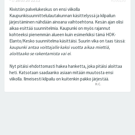
-
28.05.20 22:12
#100230
Kivistön palvelukeskus on ensi viikolla
Kaupunkisuunnittelulautakunnan käsittelyssä ja kilpailun
järjestäminen nähdään ainoana vaihtoehtona. Kesän ajan olisi
aikaa esittää suunnitelmia. Kaupunki on myös rajannut
kohteeksi pienemmän alueen kuin esimerkiksi tämä HOK-
Elanto/Kesko suunnitelma käsittäisi. Suurin vika on taas tässä:
kaupunki antaa voittajalle kaksi vuotta aikaa miettiä,
aloittaako se rakentamista vai ei
.
Nyt pitäisi ehdottomasti hakea hanketta, joka pitäisi aloittaa
heti. Katsotaan saadaanko asiaan mitään muutosta ensi
viikolla. Ilmeisesti kilpailu on kuitenkin pakko järjestää.
H.C.
peukutti tätä