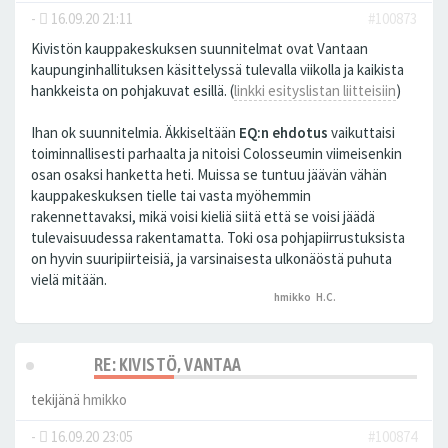
-
16.09.20 21:11
#100873
Kivistön kauppakeskuksen suunnitelmat ovat Vantaan
kaupunginhallituksen käsittelyssä tulevalla viikolla ja kaikista
hankkeista on pohjakuvat esillä. (
linkki esityslistan liitteisiin
)
Ihan ok suunnitelmia. Äkkiseltään
EQ:n ehdotus
vaikuttaisi
toiminnallisesti parhaalta ja nitoisi Colosseumin viimeisenkin
osan osaksi hanketta heti. Muissa se tuntuu jäävän vähän
kauppakeskuksen tielle tai vasta myöhemmin
rakennettavaksi, mikä voisi kieliä siitä että se voisi jäädä
tulevaisuudessa rakentamatta. Toki osa pohjapiirrustuksista
on hyvin suuripiirteisiä, ja varsinaisesta ulkonäöstä puhuta
vielä mitään.
hmikko
,
H.C.
peukutti tätä
RE: KIVISTÖ, VANTAA
tekijänä
hmikko
-
16.09.20 23:05
#100874