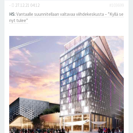
-
27.12.21 04:12
#103699
HS:
Vantaalle suunnitellaan valtavaa viihdekeskusta – ”Kyllä se
nyt tulee”