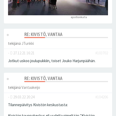
apollonkatu
peukutti tätä
RE: KIVISTÖ, VANTAA
tekijänä
JTunkki
-
27.12.21 16:21
#103702
Jotkut uskoo joulupukkiin, toiset Jouko Harjunpäähän.
RE: KIVISTÖ, VANTAA
tekijänä
Vantaakeijo
-
29.03.22 20:24
#104206
Tilannepäivitys Kivistön keskustasta:
Kivistön kauppakeskus eli uudelta nimeltään "Kivistön