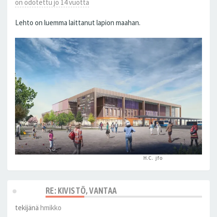
on odotettu jo 14 vuotta
Lehto on luemma laittanut lapion maahan.
H.C.
,
jfo
peukutti tätä
RE: KIVISTÖ, VANTAA
tekijänä
hmikko