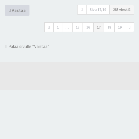
Sivu
17
/
19
283 viestiä
Vastaa
1
…
15
16
17
18
19
Palaa sivulle “Vantaa”