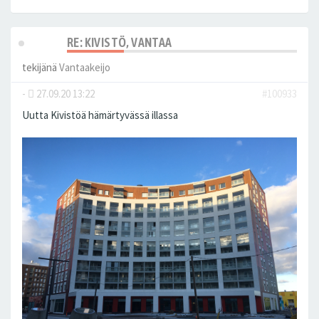
RE: KIVISTÖ, VANTAA
tekijänä
Vantaakeijo
-
27.09.20 13:22
#100933
Uutta Kivistöä hämärtyvässä illassa