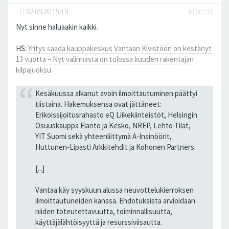
-
02.09.20 15:19
#100739
Nyt sinne haluaakin kaikki.
HS:
Yritys saada kauppakeskus Vantaan Kivistöön on kestänyt
13 vuotta – Nyt valinnasta on tulossa kuuden rakentajan
kilpajuoksu
Kesäkuussa alkanut avoin ilmoittautuminen päättyi
tiistaina. Hakemuksensa ovat jättäneet:
Erikoissijoitusrahasto eQ Liikekiinteistöt, Helsingin
Osuuskauppa Elanto ja Kesko, NREP, Lehto Tilat,
YIT Suomi sekä yhteenliittymä A-Insinöörit,
Huttunen-Lipasti Arkkitehdit ja Kohonen Partners.
[...]
Vantaa käy syyskuun alussa neuvottelukierroksen
ilmoittautuneiden kanssa. Ehdotuksista arvioidaan
niiden toteutettavuutta, toiminnallisuutta,
käyttäjälähtöisyyttä ja resurssiviisautta.