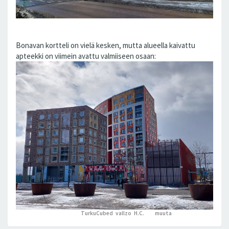
Bonavan kortteli on vielä kesken, mutta alueella kaivattu
apteekki on viimein avattu valmiiseen osaan:
TurkuCubed
,
vallzo
,
H.C.
ja 6
muuta
peukutti tätä