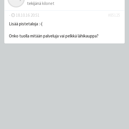
tekijänä
kilonet
-
18.10.16 20:51
#85125
Lisää pistetaloja :-(
Onko tuolla mitään palveluja vai pelkkä lähikauppa?