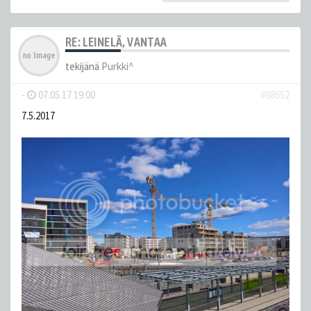
RE: LEINELÄ, VANTAA
tekijänä
Purkki^
-
07.05.17 19:00
#88652
7.5.2017