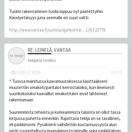
Tuskin rakentaminen tuolla loppuu nyt päätettyihin.
Kävelyetäisyys juna-asemalle on suuri valtti.
http://www.vantaa.fi/uutisia/ajankohtai ... 1/0/122778
RE: LEINELÄ, VANTAA
tekijänä
hmikko
-
10.05.17 20:09
#88701
^ Tuossa mainitussa kaavamuutoksessa käsittääkseni
muutettiin omakoti/paritalot kerrostaloiksi, kun ilmeisesti
suurikokoisiksi kaavaillut omakotitalot eivät lähteneet
rakentumaan.
Suuremmista tehoista ja korkeammista taloista on ollut tässä
ketjussa puhetta ennenkin. Rajoittava tekijä on se tavallinen,
eli parkkinormi. Pysäköinti vaihdettiin kustannussyistä alun
perin suunnitellusta maanalaisesta pinnalle sekä parkkitaloon.