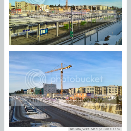
hmikko
,
veka
,
Sieni
peukutti tätä