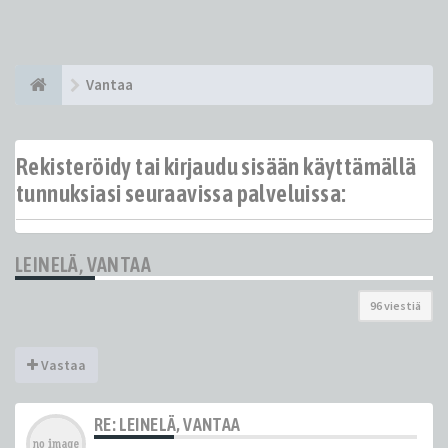
Vantaa
Rekisteröidy tai kirjaudu sisään käyttämällä
tunnuksiasi seuraavissa palveluissa:
LEINELÄ, VANTAA
96 viestiä
Vastaa
RE: LEINELÄ, VANTAA