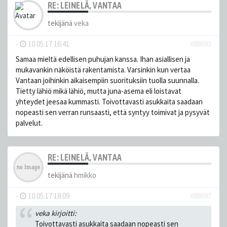
RE: LEINELÄ, VANTAA
tekijänä
veka
-
10.05.17 16:41
#88693
Samaa mieltä edellisen puhujan kanssa. Ihan asiallisen ja
mukavankin näköistä rakentamista. Varsinkin kun vertaa
Vantaan joihinkin aikaisempiin suorituksiin tuolla suunnalla.
Tietty lähiö mikä lähiö, mutta juna-asema eli loistavat
yhteydet jeesaa kummasti. Toivottavasti asukkaita saadaan
nopeasti sen verran runsaasti, että syntyy toimivat ja pysyvät
palvelut.
RE: LEINELÄ, VANTAA
tekijänä
hmikko
-
10.05.17 18:09
#88697
veka kirjoitti:
Toivottavasti asukkaita saadaan nopeasti sen