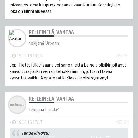
mikään ns. oma kaupunginosansa vaan kuuluu Koivukylään
joka on kiinni alueessa.
RE: LEINELÄ, VANTAA
tekijänä
Urbaani
-
19.10.16 13:14
#85133
Jep. Tietty jälkiviisaana voi sanoa, että Leinelä olisikin pitänyt
kaavoittaa jonkin verran tehokkaammin, jotta riittävää
kysyntää vaikka Alepalle tai R-Kioskille olisi syntynyt.
RE: LEINELÄ, VANTAA
tekijänä
Purkki^
-
19.10.16 17:17
#85134
Tande kirjoitti: