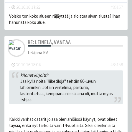
-
20.10.16 17:25
#85157
Voisko ton koko alueen räjäyttää ja aloittaa aivan alusta? Ihan
hanurista koko alue.
RE: LEINELÄ, VANTAA
tekijänä
RV
-
20.10.16 18:04
#85158
kilonet kirjoitti:
Jaa kyllä noita "liiketiloja" tehtiin 80-luvun
lähiöihinkin. Jotain viritelmiä, parturia,
lastentarhaa, kempparia niissä aina oli, mutta myös
tyhjää.
Kaikki vanhat ostarit joissa olenlähiöissä käynyt, ovat olleet
täysiä, enkä nyt tarkoita vain 14.vuotiaita. Siksi olenkin sitä
mieltä että purkaminen ja asuinkerrostalojen laittaminen tilalle