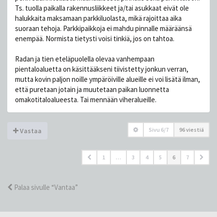
Ts. tuolla paikalla rakennusliikkeet ja/tai asukkaat eivät ole
halukkaita maksamaan parkkiluolasta, mikä rajoittaa aika
suoraan tehoja. Parkkipaikkoja ei mahdu pinnalle määräänsä
enempää. Normista tietysti voisi tinkiä, jos on tahtoa.
Radan ja tien eteläpuolella olevaa vanhempaan
pientaloaluetta on käsittääkseni tiivistetty jonkun verran,
mutta kovin paljon noille ympäröiville alueille ei voi lisätä ilman,
että puretaan jotain ja muutetaan paikan luonnetta
omakotitaloalueesta. Tai mennään viheralueille.
Sivu
6
/
7
96 viestiä
Vastaa
1
…
3
4
5
6
7
Palaa sivulle “Vantaa”