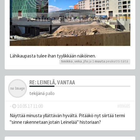
Lähikaupasta tulee ihan tyylikkään näköinen.
hmikko
,
veka
,
jfo
ja 1
muuta
peukutti tätä
RE: LEINELÄ, VANTAA
tekijänä
pallo
-
10.05.17 11:00
#88685
Näyttää minusta yllättävän hyvältä. Pitääkö nyt siirtää termi
"sinne rakennetaan jotain Leinelää" historiaan?