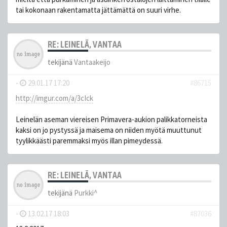
tai kokonaan rakentamatta jättämättä on suuri virhe.
RE: LEINELÄ, VANTAA
tekijänä
Vantaakeijo
-
29.01.17 17:20
#86715
http://imgur.com/a/3cIck
Leinelän aseman viereisen Primavera-aukion palikkatorneista
kaksi on jo pystyssä ja maisema on niiden myötä muuttunut
tyylikkäästi paremmaksi myös illan pimeydessä.
RE: LEINELÄ, VANTAA
tekijänä
Purkki^
-
13.02.17 18:03
#87036