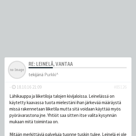
RE: LEINELÄ, VANTAA
tekijänä
Purkki^
-
18.10.16 21:09
#85126
Lähikauppa ja liiketiloja talojen kivijaloissa. Leinelässä on
käytetty kaavassa tuota mielestäni ihan järkevää määräystä
missä rakennetaan liiketila mutta sitä voidaan käyttää myös
pyörävarastona jne. Yhtiöt saa sitten itse valita kysynnän
mukaan mitä toimintaa on.
Mitään merkittäviä palveluja tuonne tuskin tulee. Leinelä ei ole