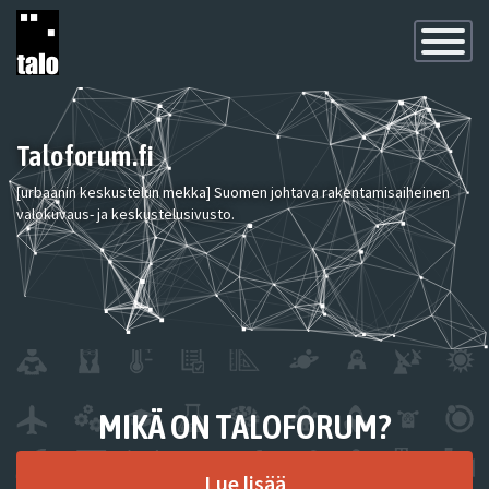
Toggle
Navigatio
Taloforum.fi
[urbaanin keskustelun mekka] Suomen johtava rakentamisaiheinen
valokuvaus- ja keskustelusivusto.
MIKÄ ON TALOFORUM?
Lue lisää