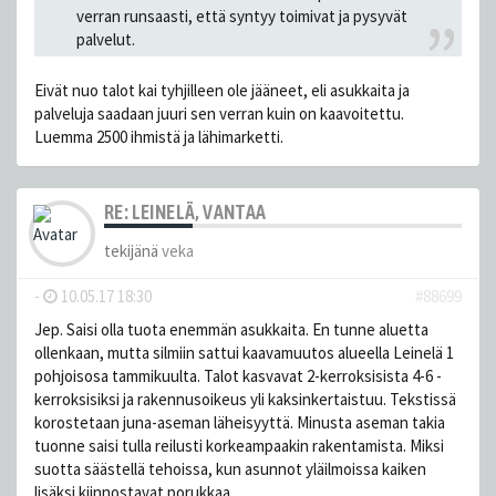
verran runsaasti, että syntyy toimivat ja pysyvät
palvelut.
Eivät nuo talot kai tyhjilleen ole jääneet, eli asukkaita ja
palveluja saadaan juuri sen verran kuin on kaavoitettu.
Luemma 2500 ihmistä ja lähimarketti.
RE: LEINELÄ, VANTAA
tekijänä
veka
-
10.05.17 18:30
#88699
Jep. Saisi olla tuota enemmän asukkaita. En tunne aluetta
ollenkaan, mutta silmiin sattui kaavamuutos alueella Leinelä 1
pohjoisosa tammikuulta. Talot kasvavat 2-kerroksisista 4-6 -
kerroksisiksi ja rakennusoikeus yli kaksinkertaistuu. Tekstissä
korostetaan juna-aseman läheisyyttä. Minusta aseman takia
tuonne saisi tulla reilusti korkeampaakin rakentamista. Miksi
suotta säästellä tehoissa, kun asunnot yläilmoissa kaiken
lisäksi kiinnostavat porukkaa.