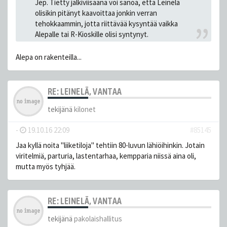
Jep. Tietty jälkiviisaana voi sanoa, että Leinelä
olisikin pitänyt kaavoittaa jonkin verran
tehokkaammin, jotta riittävää kysyntää vaikka
Alepalle tai R-Kioskille olisi syntynyt.
Alepa on rakenteilla...
RE: LEINELÄ, VANTAA
tekijänä
kilonet
-
19.10.16 22:09
#85145
Jaa kyllä noita "liiketiloja" tehtiin 80-luvun lähiöihinkin. Jotain
viritelmiä, parturia, lastentarhaa, kempparia niissä aina oli,
mutta myös tyhjää.
RE: LEINELÄ, VANTAA
tekijänä
pakolaishallitus