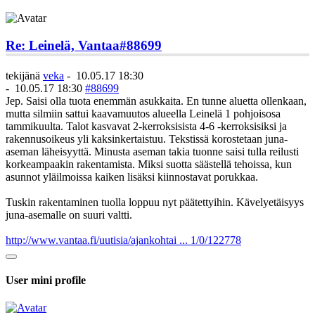
Re: Leinelä, Vantaa
#88699
tekijänä
veka
-
10.05.17 18:30
-
10.05.17 18:30
#88699
Jep. Saisi olla tuota enemmän asukkaita. En tunne aluetta ollenkaan,
mutta silmiin sattui kaavamuutos alueella Leinelä 1 pohjoisosa
tammikuulta. Talot kasvavat 2-kerroksisista 4-6 -kerroksisiksi ja
rakennusoikeus yli kaksinkertaistuu. Tekstissä korostetaan juna-
aseman läheisyyttä. Minusta aseman takia tuonne saisi tulla reilusti
korkeampaakin rakentamista. Miksi suotta säästellä tehoissa, kun
asunnot yläilmoissa kaiken lisäksi kiinnostavat porukkaa.
Tuskin rakentaminen tuolla loppuu nyt päätettyihin. Kävelyetäisyys
juna-asemalle on suuri valtti.
http://www.vantaa.fi/uutisia/ajankohtai ... 1/0/122778
User mini profile