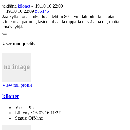
tekijänä
kilonet
-
19.10.16 22:09
-
19.10.16 22:09
#85145
Jaa kyllä noita "liiketiloja" tehtiin 80-luvun lähiöihinkin. Jotain
viritelmiä, parturia, lastentarhaa, kempparia niissä aina oli, mutta
myös tyhjää.
User mini profile
View full profile
kilonet
Viestit: 95
Liittynyt: 26.03.16 11:27
Status: Off-line