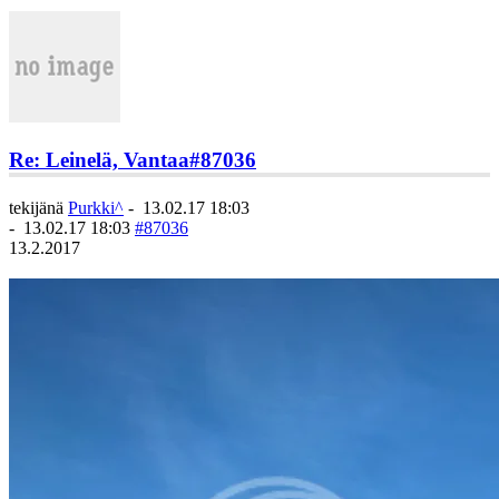
Re: Leinelä, Vantaa
#87036
tekijänä
Purkki^
-
13.02.17 18:03
-
13.02.17 18:03
#87036
13.2.2017