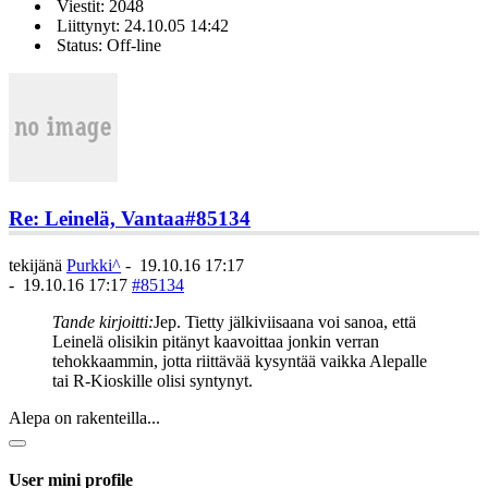
Viestit: 2048
Liittynyt: 24.10.05 14:42
Status: Off-line
Re: Leinelä, Vantaa
#85134
tekijänä
Purkki^
-
19.10.16 17:17
-
19.10.16 17:17
#85134
Tande kirjoitti:
Jep. Tietty jälkiviisaana voi sanoa, että
Leinelä olisikin pitänyt kaavoittaa jonkin verran
tehokkaammin, jotta riittävää kysyntää vaikka Alepalle
tai R-Kioskille olisi syntynyt.
Alepa on rakenteilla...
User mini profile