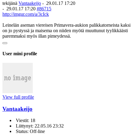
tekijänä
Vantaakeijo
-
29.01.17 17:20
-
29.01.17 17:20
#86715
http://imgur.com/a/3cIck
Leinelän aseman viereisen Primavera-aukion palikkatorneista kaksi
on jo pystyssä ja maisema on niiden myötä muuttunut tyylikkäästi
paremmaksi myös illan pimeydessä.
User mini profile
View full profile
Vantaakeijo
Viestit: 18
Liittynyt: 22.05.16 23:32
Status: Off-line