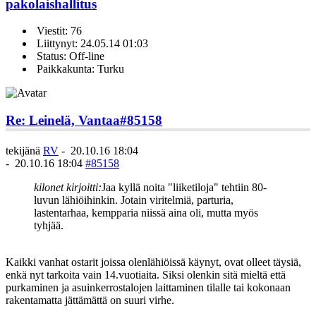
pakolaishallitus
Viestit: 76
Liittynyt: 24.05.14 01:03
Status: Off-line
Paikkakunta: Turku
Re: Leinelä, Vantaa
#85158
tekijänä
RV
-
20.10.16 18:04
-
20.10.16 18:04
#85158
kilonet kirjoitti:
Jaa kyllä noita "liiketiloja" tehtiin 80-
luvun lähiöihinkin. Jotain viritelmiä, parturia,
lastentarhaa, kempparia niissä aina oli, mutta myös
tyhjää.
Kaikki vanhat ostarit joissa olenlähiöissä käynyt, ovat olleet täysiä,
enkä nyt tarkoita vain 14.vuotiaita. Siksi olenkin sitä mieltä että
purkaminen ja asuinkerrostalojen laittaminen tilalle tai kokonaan
rakentamatta jättämättä on suuri virhe.