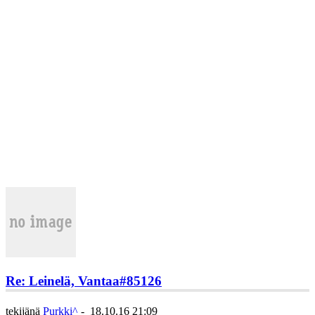
Re: Leinelä, Vantaa
#85126
tekijänä
Purkki^
-
18.10.16 21:09