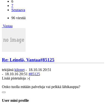
6
7
Seuraava
96 viestiä
Vastaa
Re: Leinelä, Vantaa
#85125
tekijänä
kilonet
-
18.10.16 20:51
-
18.10.16 20:51
#85125
Lisää pistetaloja :-(
Onko tuolla mitään palveluja vai pelkkä lähikauppa?
User mini profile