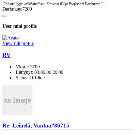
-
"Tohtori Iggyn arkkiviholliset: Kapteeni RV ja Professori Darkmage."
Darkmage7280
User mini profile
View full profile
RV
Viestit: 3709
Liittynyt: 03.06.06 20:00
Status: Off-line
Re: Leinelä, Vantaa
#86715