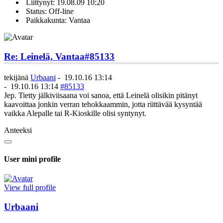
Liittynyt: 19.08.09 10:20
Status: Off-line
Paikkakunta: Vantaa
Re: Leinelä, Vantaa
#85133
tekijänä
Urbaani
-
19.10.16 13:14
-
19.10.16 13:14
#85133
Jep. Tietty jälkiviisaana voi sanoa, että Leinelä olisikin pitänyt
kaavoittaa jonkin verran tehokkaammin, jotta riittävää kysyntää
vaikka Alepalle tai R-Kioskille olisi syntynyt.
Anteeksi
User mini profile
View full profile
Urbaani