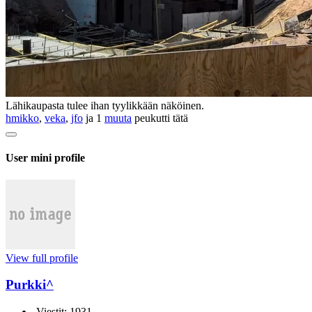
Lähikaupasta tulee ihan tyylikkään näköinen.
hmikko
,
veka
,
jfo
ja 1
muuta
peukutti tätä
User mini profile
View full profile
Purkki^
Viestit: 1931