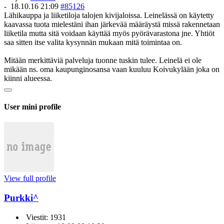
-
18.10.16 21:09
#85126
Lähikauppa ja liiketiloja talojen kivijaloissa. Leinelässä on käytetty
kaavassa tuota mielestäni ihan järkevää määräystä missä rakennetaan
liiketila mutta sitä voidaan käyttää myös pyörävarastona jne. Yhtiöt
saa sitten itse valita kysynnän mukaan mitä toimintaa on.
Mitään merkittäviä palveluja tuonne tuskin tulee. Leinelä ei ole
mikään ns. oma kaupunginosansa vaan kuuluu Koivukylään joka on
kiinni alueessa.
User mini profile
View full profile
Purkki^
Viestit: 1931