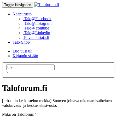
Toggle Navigation
Naapurusto
Talo@Facebook
Talo@Instagram
Talo@Youtube
Talo@Linkedin
Pilvenpiirtaja.fi
Talo-Shop
Luo uusi tili
Kirjaudu sisään
×
Taloforum.fi
[urbaanin keskustelun mekka] Suomen johtava rakentamisaiheinen
valokuvaus- ja keskustelusivusto.
Mikä on Taloforum?