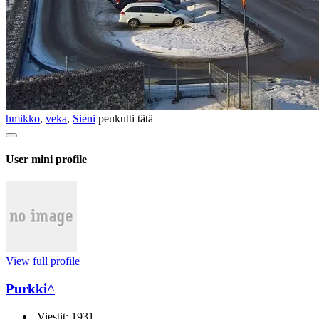
hmikko
,
veka
,
Sieni
peukutti tätä
User mini profile
View full profile
Purkki^
Viestit: 1931