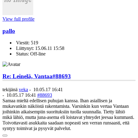
View full profile
pallo
Viestit: 519
Liittynyt: 15.06.11 15:58
Status: Off-line
Re: Leinelä, Vantaa
#88693
tekijänä
veka
-
10.05.17 16:41
-
10.05.17 16:41
#88693
Samaa mieltä edellisen puhujan kanssa. Ihan asiallisen ja
mukavankin näköistä rakentamista. Varsinkin kun vertaa Vantaan
joihinkin aikaisempiin suorituksiin tuolla suunnalla. Tietty lähiö
mikä lähiö, mutta juna-asema eli loistavat yhteydet jeesaa kummasti.
Toivottavasti asukkaita saadaan nopeasti sen verran runsaasti, että
syntyy toimivat ja pysyvät palvelut.