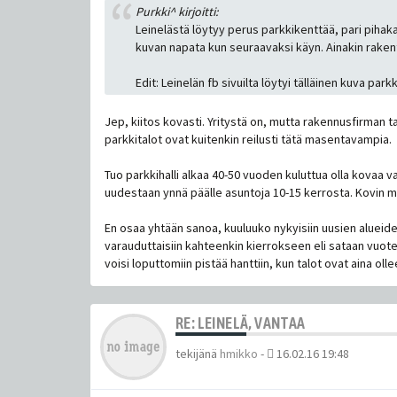
Purkki^ kirjoitti:
Leinelästä löytyy perus parkkikenttää, pari pihakan
kuvan napata kun seuraavaksi käyn. Ainakin rakenta
Edit: Leinelän fb sivuilta löytyi tälläinen kuva parkk
Jep, kiitos kovasti. Yritystä on, mutta rakennusfirman
parkkitalot ovat kuitenkin reilusti tätä masentavampia.
Tuo parkkihalli alkaa 40-50 vuoden kuluttua olla kovaa v
uudestaan ynnä päälle asuntoja 10-15 kerrosta. Kovin mo
En osaa yhtään sanoa, kuuluuko nykyisiin uusien alueide
varauduttaisiin kahteenkin kierrokseen eli sataan vuotee
voisi loputtomiin pistää hanttiin, kun talot ovat aina oll
RE: LEINELÄ, VANTAA
tekijänä
hmikko
-
16.02.16 19:48