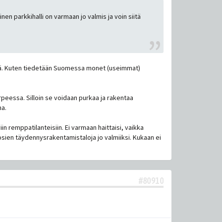
nen parkkihalli on varmaan jo valmis ja voin siitä
kejä. Kuten tiedetään Suomessa monet (useimmat)
rpeessa. Silloin se voidaan purkaa ja rakentaa
na.
 remppatilanteisiin. Ei varmaan haittaisi, vaikka
uosien täydennysrakentamistaloja jo valmiiksi. Kukaan ei
#80910