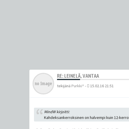
RE: LEINELÄ, VANTAA
tekijänä
Purkki^
-
15.02.16 21:51
MindW kirjoitti:
Kahdeksankerroksinen on halvempi kuin 12-kerroks