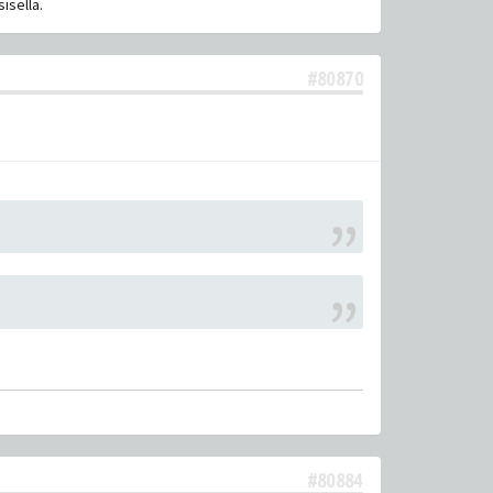
isella.
#80870
#80884