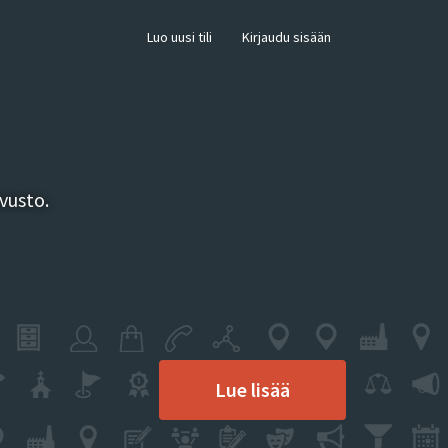
×
Luo uusi tili
Kirjaudu sisään
vusto.
Lue lisää