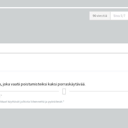
96 viestiä
Sivu
5
/
7
joka vaatii poistumisteiksi kaksi porraskäytävää.
."
ikkaat käyttävät julkista liikennettä ja pyöräilevät."