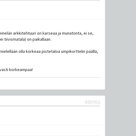
Leinelän arkkitehtuuri on karseaa ja munatonta, ei se,
 tiivismatala) on paikallaan.
elellään olla korkeaa pistetaloa umpikorttelin päällä,
avasti korkeampaa!
#80906