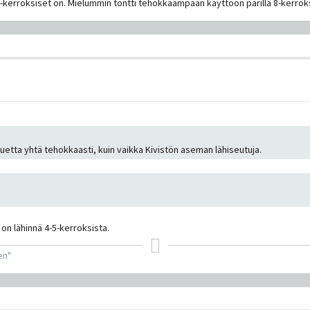
12-kerroksiset on. Mielummin tontti tehokkaampaan käyttöön parilla 8-kerroks
luetta yhtä tehokkaasti, kuin vaikka Kivistön aseman lähiseutuja.
 on lähinnä 4-5-kerroksista.
en"