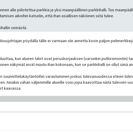
nen alle piilotettua parkkia ja yksi maanpäällinen parkkihalli. Tuo maanpäälli
misen aikoihin katselin, että ihan asiallisen näköinen siitä tulee.
ihallin seinästä.
 talousjohtajan pöydällä tälle ei varmaan ole annettu kovin paljon pelimerk
aluuttaa, kun alueen talot ovat peruskorjauksen (varsinkin putkiremontin) ta
nen näkymät eivät muutu ihan kokonaan, kun se parkkihalli on ollut siinä ai
n suunnittelukäytäntöihin varautuminen joskus tulevaisuudessa eteen tuleviin
n. Ainakin vähän väljemmille alueille voisi jopa kaavoittaa näitä tulevien v
eet kaavassa.