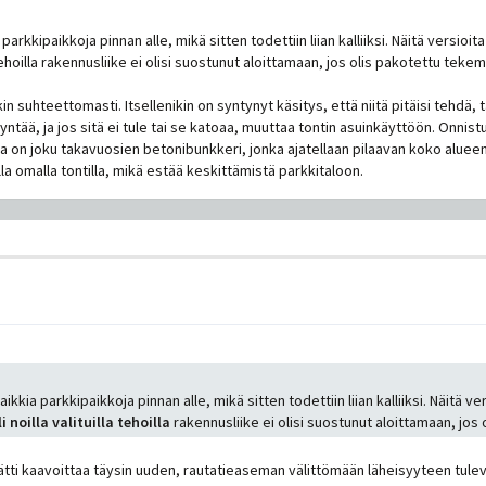
parkkipaikkoja pinnan alle, mikä sitten todettiin liian kalliiksi. Näitä versioi
tehoilla rakennusliike ei olisi suostunut aloittamaan, jos olis pakotettu tekem
kin suhteettomasti. Itsellenikin on syntynyt käsitys, että niitä pitäisi tehdä,
syntää, ja jos sitä ei tule tai se katoaa, muuttaa tontin asuinkäyttöön. Onni
 on joku takavuosien betonibunkkeri, jonka ajatellaan pilaavan koko alueen
lla omalla tontilla, mikä estää keskittämistä parkkitaloon.
ikkia parkkipaikkoja pinnan alle, mikä sitten todettiin liian kalliiksi. Näitä v
 noilla valituilla tehoilla
rakennusliike ei olisi suostunut aloittamaan, jos 
tti kaavoittaa täysin uuden, rautatieaseman välittömään läheisyyteen tulevan