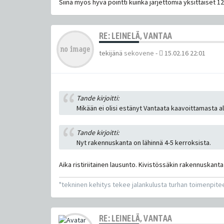
Siinä myös hyvä pointti kuinka järjettömiä yksittäiset 
RE: LEINELÄ, VANTAA
tekijänä
sekovene
-
15.02.16 22:01
Tande kirjoitti:
Mikään ei olisi estänyt Vantaata kaavoittamasta a
Tande kirjoitti:
Nyt rakennuskanta on lähinnä 4-5 kerroksista.
Aika ristiriitainen lausunto. Kivistössäkin rakennuskanta
"tekninen kehitys tekee jalankulusta turhan toimenpite
RE: LEINELÄ, VANTAA