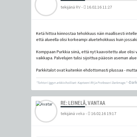
tekijänä
RV
-
16.02.16 11:27
Ketä hittoa kiinnostaa tehokkuus näin maallisesti intelle
että alueella olisi korkeampi aluetehokkuus kuin jossaki
Komppaan Purkkia siinä, että nyt kaavoitettu alue olisi
vaikkapa. Palvelujen tulisi sijoittua pääosin aseman alue
Parkkitalot ovat kuitenkin ehdottomasti plussaa - mutt
-Dar
"Tohtori Iggyn arkkiviholliset: Kapteeni RV ja Professori Darkmage."
RE: LEINELÄ, VANTAA
tekijänä
veka
-
16.02.16 19:17