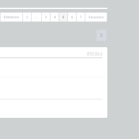
Edellinen
1
…
3
4
5
6
7
Seuraava
#80866