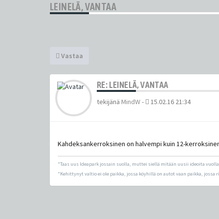
LEINELÄ, VANTAA
Vastaa
RE: LEINELÄ, VANTAA
tekijänä
MindW
-
15.02.16 21:34
Kahdeksankerroksinen on halvempi kuin 12-kerroksinen, 
"Taas uus Ideapark jossain suolla, muttei siellä mitään uusii ideoita vuolla
"Kehittynyt valtio ei ole paikka, jossa köyhillä on autot vaan paikka, jossa r