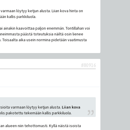
ta varmaan löytyy ketjun alusta. Liian kova hinta on
ään kallis parkkiluola.
 tai ainakin kaavoittaa paljon enemmän. Tontillahan voi
stuneimmasta päästä toteutuksia näiltä osin lienee
. Toisaalta aika usein normina pidetään vaatimusta
#80916
ersioita varmaan löytyy ketjun alusta.
Liian kova
olis pakotettu tekemään kallis parkkiluola.
 alueen niin tehottomasti. Kyllä näistä isoista