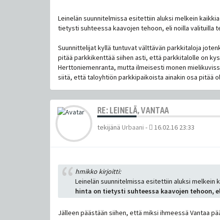
Leinelän suunnitelmissa esitettiin aluksi melkein kaikkia 
tietysti suhteessa kaavojen tehoon, eli noilla valituilla 
Suunnittelijat kyllä tuntuvat välttävän parkkitaloja joten
pitää parkkikenttää siihen asti, että parkkitalolle on ky
Herttoniemenranta, mutta ilmeisesti monen mielikuvissa
siitä, että taloyhtiön parkkipaikoista ainakin osa pitää o
RE: LEINELÄ, VANTAA
tekijänä
Urbaani
-
16.02.16 23:33
hmikko kirjoitti:
Leinelän suunnitelmissa esitettiin aluksi melkein ka
hinta on tietysti suhteessa kaavojen tehoon, eli
Jälleen päästään siihen, että miksi ihmeessä Vantaa pää