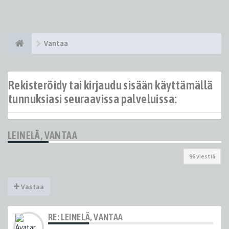
Vantaa
Rekisteröidy tai kirjaudu sisään käyttämällä
tunnuksiasi seuraavissa palveluissa:
LEINELÄ, VANTAA
96 viestiä
Vastaa
RE: LEINELÄ, VANTAA