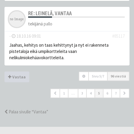
RE: LEINELÄ, VANTAA
tekijänä
pallo
-
18.10.16 09:01
#85117
Jaahas, kehitys on taas kehittynyt ja nyt ei rakenneta
pistetaloja eikä umpikortteleita vaan
nelikulmiokehäavokortteleita.
Sivu
5
/
7
96 viestiä
Vastaa
1
…
3
4
5
6
7
Palaa sivulle “Vantaa”