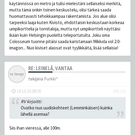
käytännössä on metro ja tulisi mielestäni sellaiseksi merkitä,
mutta tämä onkin toinen keskustelu, olisi tärkeä saada
huomattavasti tehokkaampaa rakentamista. Jos alue olisi
tarpeeksi laaja kuten Kivistö, ehdottaisin keskustaan korkeaa
umpikorttelia ja tornitaloja, mutta nyt umpikortteli näyttäisi
ikään kuin Helsingin puolelta teleportatulta. Joku oma
Colosseum tuonne pitäisi saada karistamaan Mikkola vol 2.0-
imagon... Nuo kiviset alaosat ovat tyylikkäitä, lisää sellaisia!
RE: LEINELÄ, VANTAA
tekijänä
Purkki^
-
18.10.16 08:05
#85116
RV kirjoitti:
Ovatko nuo uudiskohteet (Lemminkäisen) kuinka
lähellä asemaa?
Siis ihan vieressä, alle 100m.