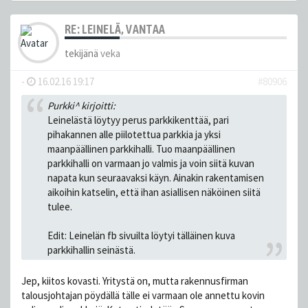
RE: LEINELÄ, VANTAA
tekijänä
veka
-
16.02.16 19:17
#80906
Purkki^ kirjoitti:
Leinelästä löytyy perus parkkikenttää, pari
pihakannen alle piilotettua parkkia ja yksi
maanpäällinen parkkihalli. Tuo maanpäällinen
parkkihalli on varmaan jo valmis ja voin siitä kuvan
napata kun seuraavaksi käyn. Ainakin rakentamisen
aikoihin katselin, että ihan asiallisen näköinen siitä
tulee.
Edit: Leinelän fb sivuilta löytyi tälläinen kuva
parkkihallin seinästä.
Jep, kiitos kovasti. Yritystä on, mutta rakennusfirman
talousjohtajan pöydällä tälle ei varmaan ole annettu kovin