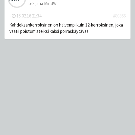
tekijänä
MindW
-
15.02.16 21:34
#80866
Kahdeksankerroksinen on halvempi kuin 12-kerroksinen, joka
vaatii poistumisteiksi kaksi porraskäytävää.