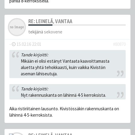
parilla 8-kerroksisella.
RE: LEINELÄ, VANTAA
tekijänä
sekovene
-
15.02.16 22:01
#80870
Tande kirjoitti:
Mikään ei olisi estänyt Vantaata kaavoittamasta
aluetta yhtä tehokkaasti, kuin vaikka Kivistön
aseman lähiseutuja.
Tande kirjoitti:
Nyt rakennuskanta on lähinnä 4-5 kerroksista.
Aika ristiriitainen lausunto. Kivistössäkin rakennuskanta on
lähinnä 4-5-kerroksista.