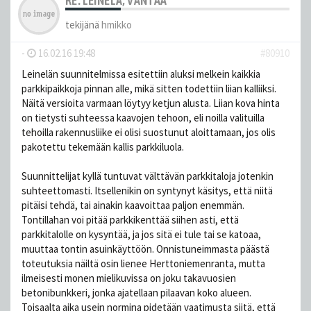
RE: LEINELÄ, VANTAA
tekijänä
hmikko
-
16.02.16 19:48
#80910
Leinelän suunnitelmissa esitettiin aluksi melkein kaikkia
parkkipaikkoja pinnan alle, mikä sitten todettiin liian kalliiksi.
Näitä versioita varmaan löytyy ketjun alusta. Liian kova hinta
on tietysti suhteessa kaavojen tehoon, eli noilla valituilla
tehoilla rakennusliike ei olisi suostunut aloittamaan, jos olis
pakotettu tekemään kallis parkkiluola.
Suunnittelijat kyllä tuntuvat välttävän parkkitaloja jotenkin
suhteettomasti. Itsellenikin on syntynyt käsitys, että niitä
pitäisi tehdä, tai ainakin kaavoittaa paljon enemmän.
Tontillahan voi pitää parkkikenttää siihen asti, että
parkkitalolle on kysyntää, ja jos sitä ei tule tai se katoaa,
muuttaa tontin asuinkäyttöön. Onnistuneimmasta päästä
toteutuksia näiltä osin lienee Herttoniemenranta, mutta
ilmeisesti monen mielikuvissa on joku takavuosien
betonibunkkeri, jonka ajatellaan pilaavan koko alueen.
Toisaalta aika usein normina pidetään vaatimusta siitä, että