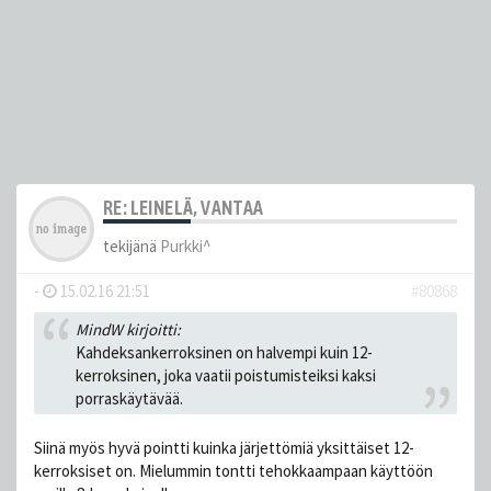
RE: LEINELÄ, VANTAA
tekijänä
Purkki^
-
15.02.16 21:51
#80868
MindW kirjoitti:
Kahdeksankerroksinen on halvempi kuin 12-
kerroksinen, joka vaatii poistumisteiksi kaksi
porraskäytävää.
Siinä myös hyvä pointti kuinka järjettömiä yksittäiset 12-
kerroksiset on. Mielummin tontti tehokkaampaan käyttöön