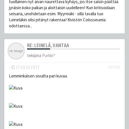
tuollainen nyt aivan naurettava kyhäys, jos itse saisin päättää
jyräisin koko paikan ja aloittaisin uudelleen! Kun kritisoidaan
seisaria, unohdetaan esim. Myyrmäki - sillä tavalla tuo
Leineläkin olisi pitänyt rakentaa! Kivistön Colosseumia
odottaessa...
RE: LEINELÄ, VANTAA
tekijänä
Purkki^
-
17.10.16 19:37
#85098
Lemminkäisen sivuilta pari kuvaa.