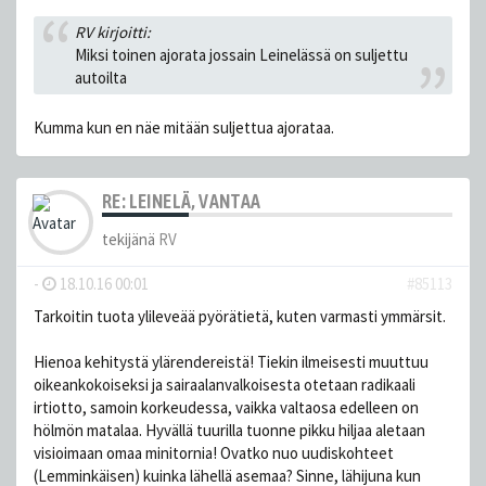
RV kirjoitti:
Miksi toinen ajorata jossain Leinelässä on suljettu
autoilta
Kumma kun en näe mitään suljettua ajorataa.
RE: LEINELÄ, VANTAA
tekijänä
RV
-
18.10.16 00:01
#85113
Tarkoitin tuota ylileveää pyörätietä, kuten varmasti ymmärsit.
Hienoa kehitystä ylärendereistä! Tiekin ilmeisesti muuttuu
oikeankokoiseksi ja sairaalanvalkoisesta otetaan radikaali
irtiotto, samoin korkeudessa, vaikka valtaosa edelleen on
hölmön matalaa. Hyvällä tuurilla tuonne pikku hiljaa aletaan
visioimaan omaa minitornia! Ovatko nuo uudiskohteet
(Lemminkäisen) kuinka lähellä asemaa? Sinne, lähijuna kun