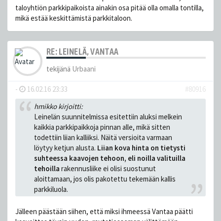
taloyhtiön parkkipaikoista ainakin osa pitää olla omalla tontilla,
mikä estää keskittämistä parkkitaloon.
RE: LEINELÄ, VANTAA
tekijänä
Urbaani
-
16.02.16 23:33
#80916
hmikko kirjoitti:
Leinelän suunnitelmissa esitettiin aluksi melkein
kaikkia parkkipaikkoja pinnan alle, mikä sitten
todettiin liian kalliiksi. Näitä versioita varmaan
löytyy ketjun alusta.
Liian kova hinta on tietysti
suhteessa kaavojen tehoon, eli noilla valituilla
tehoilla
rakennusliike ei olisi suostunut
aloittamaan, jos olis pakotettu tekemään kallis
parkkiluola.
Jälleen päästään siihen, että miksi ihmeessä Vantaa päätti