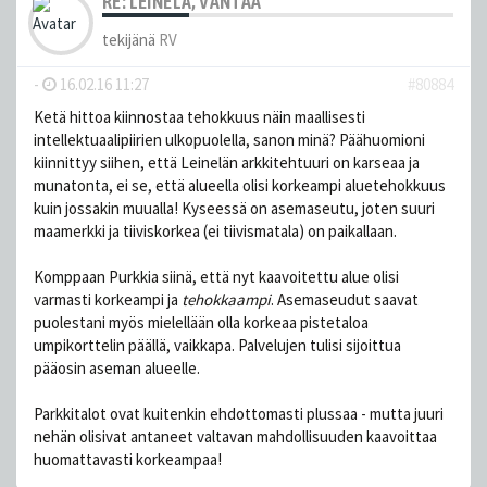
RE: LEINELÄ, VANTAA
tekijänä
RV
-
16.02.16 11:27
#80884
Ketä hittoa kiinnostaa tehokkuus näin maallisesti
intellektuaalipiirien ulkopuolella, sanon minä? Päähuomioni
kiinnittyy siihen, että Leinelän arkkitehtuuri on karseaa ja
munatonta, ei se, että alueella olisi korkeampi aluetehokkuus
kuin jossakin muualla! Kyseessä on asemaseutu, joten suuri
maamerkki ja tiiviskorkea (ei tiivismatala) on paikallaan.
Komppaan Purkkia siinä, että nyt kaavoitettu alue olisi
varmasti korkeampi ja
tehokkaampi
. Asemaseudut saavat
puolestani myös mielellään olla korkeaa pistetaloa
umpikorttelin päällä, vaikkapa. Palvelujen tulisi sijoittua
pääosin aseman alueelle.
Parkkitalot ovat kuitenkin ehdottomasti plussaa - mutta juuri
nehän olisivat antaneet valtavan mahdollisuuden kaavoittaa
huomattavasti korkeampaa!