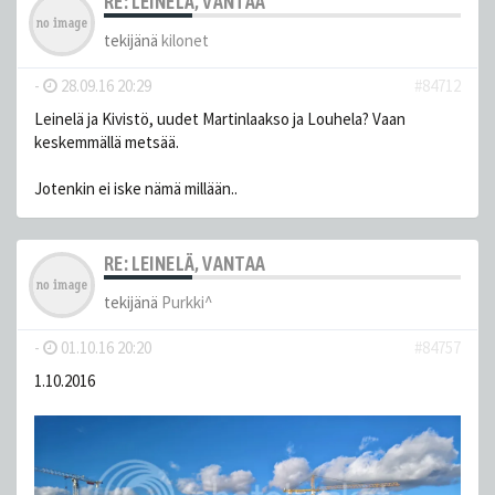
RE: LEINELÄ, VANTAA
tekijänä
kilonet
-
28.09.16 20:29
#84712
Leinelä ja Kivistö, uudet Martinlaakso ja Louhela? Vaan
keskemmällä metsää.
Jotenkin ei iske nämä millään..
RE: LEINELÄ, VANTAA
tekijänä
Purkki^
-
01.10.16 20:20
#84757
1.10.2016