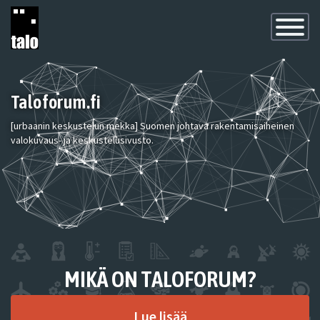
Toggle
Navigatio
Taloforum.fi
[urbaanin keskustelun mekka] Suomen johtava rakentamisaiheinen
valokuvaus- ja keskustelusivusto.
MIKÄ ON TALOFORUM?
Lue lisää