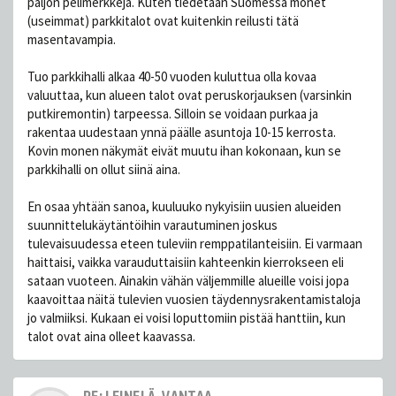
paljon pelimerkkejä. Kuten tiedetään Suomessa monet
(useimmat) parkkitalot ovat kuitenkin reilusti tätä
masentavampia.
Tuo parkkihalli alkaa 40-50 vuoden kuluttua olla kovaa
valuuttaa, kun alueen talot ovat peruskorjauksen (varsinkin
putkiremontin) tarpeessa. Silloin se voidaan purkaa ja
rakentaa uudestaan ynnä päälle asuntoja 10-15 kerrosta.
Kovin monen näkymät eivät muutu ihan kokonaan, kun se
parkkihalli on ollut siinä aina.
En osaa yhtään sanoa, kuuluuko nykyisiin uusien alueiden
suunnittelukäytäntöihin varautuminen joskus
tulevaisuudessa eteen tuleviin remppatilanteisiin. Ei varmaan
haittaisi, vaikka varauduttaisiin kahteenkin kierrokseen eli
sataan vuoteen. Ainakin vähän väljemmille alueille voisi jopa
kaavoittaa näitä tulevien vuosien täydennysrakentamistaloja
jo valmiiksi. Kukaan ei voisi loputtomiin pistää hanttiin, kun
talot ovat aina olleet kaavassa.