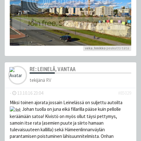
veka
,
hmikko
peukutti tätä
RE: LEINELÄ, VANTAA
tekijänä
RV
-
13.10.16 23:04
#85029
Miksi toinen ajorata jossain Leinelässä on suljettu autoilta
Johan tuolla on juna eikä fillarilla pääse kuin pellolle
keräämään satoa! Kivistö on myös ollut täysi pettymys,
samoin itse rata (asemien puute ja siirto hamaan
tulevaisuuteen kallilla) sekä Hämeenlinnanväylän
parantamisen poistuminen lähisuunnitelmista. Onhan