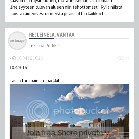
kaavoittaa täysin uuden, rautatieaseman välittömään
läheisyyteen tulevan alueen niin tehottomasti. Kyllä näistä
isoista raideinvestoinneista pitäisi ottaa kaikki irti.
RE: LEINELÄ, VANTAA
tekijänä
Purkki^
-
10.04.16 16:36
#82141
10.4.2016
Tässä tuo mainittu parkkihalli.