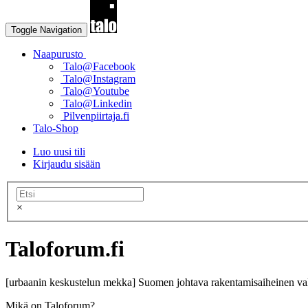
Toggle Navigation
Naapurusto
Talo@Facebook
Talo@Instagram
Talo@Youtube
Talo@Linkedin
Pilvenpiirtaja.fi
Talo-Shop
Luo uusi tili
Kirjaudu sisään
×
Taloforum.fi
[urbaanin keskustelun mekka] Suomen johtava rakentamisaiheinen val
Mikä on Taloforum?