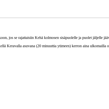
oon, jos se rajattaisiin Kehä kolmosen sisäpuolelle ja puolet jäljelle jää
tkellä Keravalla asuvana (20 minuuttia ytimeen) kerron aina ulkomailla ol