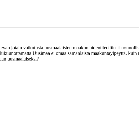
 olevan jotain vaikutusta uusmaalaisten maakuntaidentiteettiin. Luonnol
kuunottamatta Uusimaa ei omaa samanlaista maakuntaylpeyttä, kuin muut.
omaan uusmaalaiseksi?