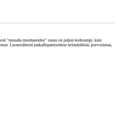
lisesti "muualta muuttaneiden" osuus on paljon korkeampi, kuin
 Luonnollisesti paikallispatrioottisia helsinkiläisiä, porvoolaisia,