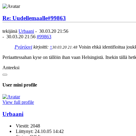
Re: Uudellemaalle
#99863
tekijänä
Urbaani
-
30.03.20 21:56
-
30.03.20 21:56
#99863
Pyöröovi
kirjoitti:
↑
Voisin ehkä identifioitua joukk
30.03.20 21:48
Periaattessahan kyse on tällöin ihan vaan Helsingistä. Itsekin tällä he
Anteeksi
User mini profile
View full profile
Urbaani
Viestit: 2048
Liittynyt: 24.10.05 14:42