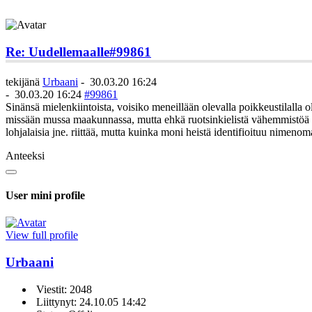
Re: Uudellemaalle
#99861
tekijänä
Urbaani
-
30.03.20 16:24
-
30.03.20 16:24
#99861
Sinänsä mielenkiintoista, voisiko meneillään olevalla poikkeustilalla
missään mussa maakunnassa, mutta ehkä ruotsinkielistä vähemmistöä lu
lohjalaisia jne. riittää, mutta kuinka moni heistä identifioituu nimen
Anteeksi
User mini profile
View full profile
Urbaani
Viestit: 2048
Liittynyt: 24.10.05 14:42