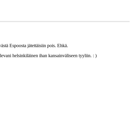
västä Espoosta jätettäisiin pois. Ehkä.
evani helsinkiläinen ihan kansainväliseen tyyliin. : )