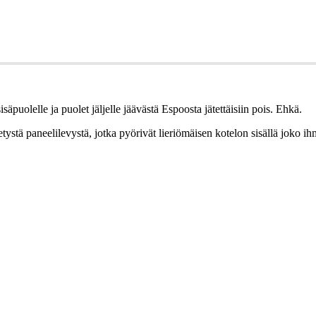
säpuolelle ja puolet jäljelle jäävästä Espoosta jätettäisiin pois. Ehkä.
tystä paneelilevystä, jotka pyörivät lieriömäisen kotelon sisällä joko 