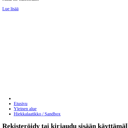
Lue lisää
Etusivu
Yleinen alue
Hiekkalaatikko / Sandbox
Rekisteröidy tai kirjaudu sisään käyttämäl