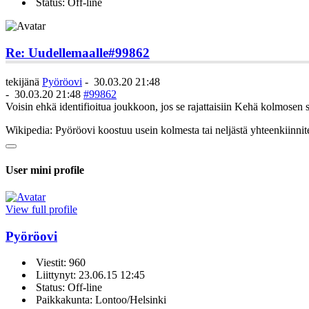
Status: Off-line
Re: Uudellemaalle
#99862
tekijänä
Pyöröovi
-
30.03.20 21:48
-
30.03.20 21:48
#99862
Voisin ehkä identifioitua joukkoon, jos se rajattaisiin Kehä kolmosen si
Wikipedia: Pyöröovi koostuu usein kolmesta tai neljästä yhteenkiinnite
User mini profile
View full profile
Pyöröovi
Viestit: 960
Liittynyt: 23.06.15 12:45
Status: Off-line
Paikkakunta: Lontoo/Helsinki