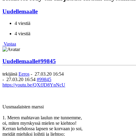
Uudellemaalle
4 viestiä
4 viestiä
Vastaa
Uudellemaalle
#99845
tekijänä
Eeros
-
27.03.20 16:54
-
27.03.20 16:54
#99845
https://youtu.be/QXfJD8YnNcU
Uusmaalaisten marssi
1. Meren mahtavan laulun me tunnemme,
oi, miten myrskyssä mielen se kiehtoo!
Kerran kehdossa lapsen se korvaan jo soi,
meidät miehiksi loihtii ja liehtoo;