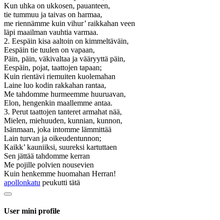
Kun uhka on ukkosen, pauanteen,
tie tummuu ja taivas on harmaa,
me riennämme kuin vihur’ raikkahan veen
läpi maailman vauhtia varmaa.
2. Eespäin kisa aaltoin on kimmeltäväin,
Eespäin tie tuulen on vapaan,
Päin, päin, väkivaltaa ja vääryyttä päin,
Eespäin, pojat, taattojen tapaan;
Kuin rientävi riemuiten kuolemahan
Laine luo kodin rakkahan rantaa,
Me tahdomme hurmeemme huuruavan,
Elon, hengenkin maallemme antaa.
3. Perut taattojen tanteret armahat nää,
Mielen, miehuuden, kunnian, kunnon,
Isänmaan, joka intomme lämmittää
Lain turvan ja oikeudentunnon;
Kaikk’ kauniiksi, suureksi kartuttaen
Sen jättää tahdomme kerran
Me pojille polvien nousevien
Kuin henkemme huomahan Herran!
apollonkatu
peukutti tätä
User mini profile