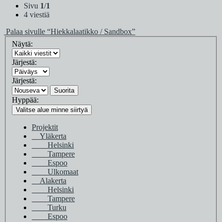
Sivu
1
/
1
4 viestiä
Palaa sivulle “Hiekkalaatikko / Sandbox”
Näytä:
Järjestä:
Järjestä:
Suorita
Hyppää:
Valitse alue minne siirtyä
Projektit
Yläkerta
Helsinki
Tampere
Espoo
Ulkomaat
Alakerta
Helsinki
Tampere
Turku
Espoo