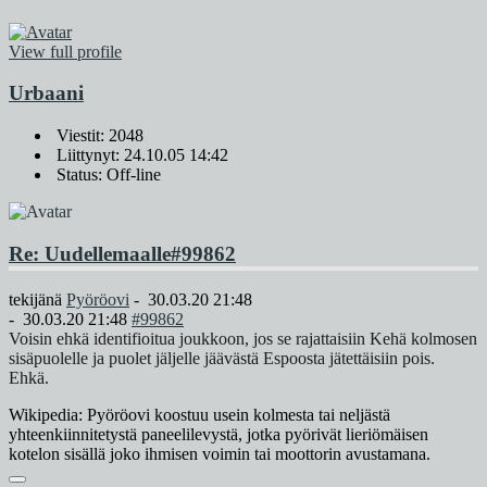
View full profile
Urbaani
Viestit: 2048
Liittynyt: 24.10.05 14:42
Status: Off-line
Re: Uudellemaalle
#99862
tekijänä
Pyöröovi
-
30.03.20 21:48
-
30.03.20 21:48
#99862
Voisin ehkä identifioitua joukkoon, jos se rajattaisiin Kehä kolmosen
sisäpuolelle ja puolet jäljelle jäävästä Espoosta jätettäisiin pois.
Ehkä.
Wikipedia: Pyöröovi koostuu usein kolmesta tai neljästä
yhteenkiinnitetystä paneelilevystä, jotka pyörivät lieriömäisen
kotelon sisällä joko ihmisen voimin tai moottorin avustamana.