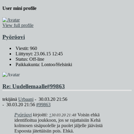
User mini profile
View full profile
Pyöröovi
Viestit: 960
Liittynyt: 23.06.15 12:45
Status: Off-line
Paikkakunta: Lontoo/Helsinki
Re: Uudellemaalle
#99863
tekijänä
Urbaani
-
30.03.20 21:56
-
30.03.20 21:56
#99863
Pyöröovi
kirjoitti:
↑
Voisin ehkä
30.03.20 21:48
identifioitua joukkoon, jos se rajattaisiin Kehä
kolmosen sisäpuolelle ja puolet jäljelle jäävästä
Espoosta jätettäisiin pois. Ehkä.