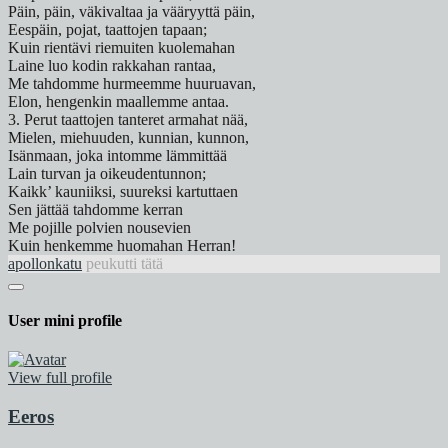
Päin, päin, väkivaltaa ja vääryyttä päin,
Eespäin, pojat, taattojen tapaan;
Kuin rientävi riemuiten kuolemahan
Laine luo kodin rakkahan rantaa,
Me tahdomme hurmeemme huuruavan,
Elon, hengenkin maallemme antaa.
3. Perut taattojen tanteret armahat nää,
Mielen, miehuuden, kunnian, kunnon,
Isänmaan, joka intomme lämmittää
Lain turvan ja oikeudentunnon;
Kaikk’ kauniiksi, suureksi kartuttaen
Sen jättää tahdomme kerran
Me pojille polvien nousevien
Kuin henkemme huomahan Herran!
apollonkatu
peukutti tätä
User mini profile
View full profile
Eeros