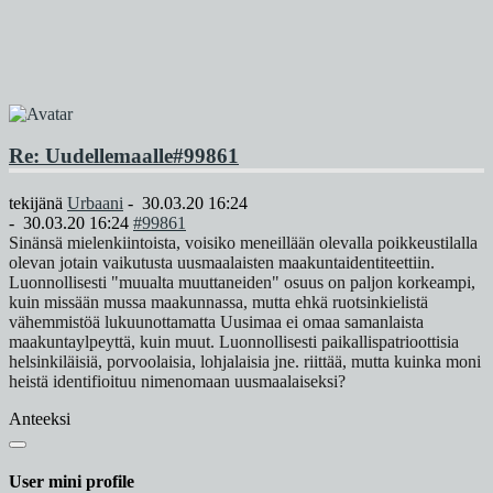
Re: Uudellemaalle
#99861
tekijänä
Urbaani
-
30.03.20 16:24
-
30.03.20 16:24
#99861
Sinänsä mielenkiintoista, voisiko meneillään olevalla poikkeustilalla
olevan jotain vaikutusta uusmaalaisten maakuntaidentiteettiin.
Luonnollisesti "muualta muuttaneiden" osuus on paljon korkeampi,
kuin missään mussa maakunnassa, mutta ehkä ruotsinkielistä
vähemmistöä lukuunottamatta Uusimaa ei omaa samanlaista
maakuntaylpeyttä, kuin muut. Luonnollisesti paikallispatrioottisia
helsinkiläisiä, porvoolaisia, lohjalaisia jne. riittää, mutta kuinka moni
heistä identifioituu nimenomaan uusmaalaiseksi?
Anteeksi
User mini profile