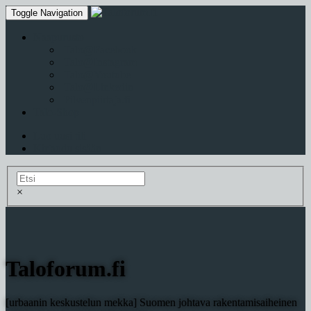
Toggle Navigation
Naapurusto
Talo@Facebook
Talo@Instagram
Talo@Youtube
Talo@Linkedin
Pilvenpiirtaja.fi
Talo-Shop
Luo uusi tili
Kirjaudu sisään
×
Taloforum.fi
[urbaanin keskustelun mekka] Suomen johtava rakentamisaiheinen