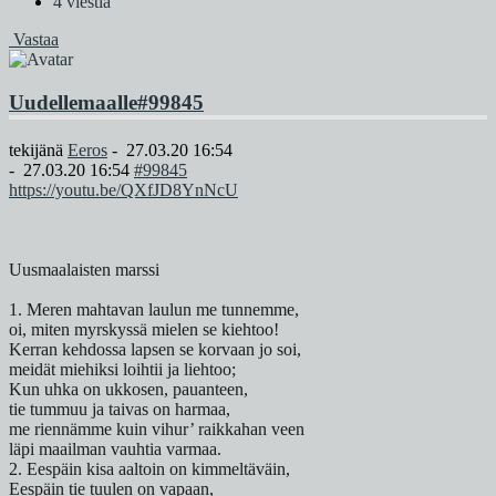
4 viestiä
Vastaa
Uudellemaalle
#99845
tekijänä
Eeros
-
27.03.20 16:54
-
27.03.20 16:54
#99845
https://youtu.be/QXfJD8YnNcU
Uusmaalaisten marssi
1. Meren mahtavan laulun me tunnemme,
oi, miten myrskyssä mielen se kiehtoo!
Kerran kehdossa lapsen se korvaan jo soi,
meidät miehiksi loihtii ja liehtoo;
Kun uhka on ukkosen, pauanteen,
tie tummuu ja taivas on harmaa,
me riennämme kuin vihur’ raikkahan veen
läpi maailman vauhtia varmaa.
2. Eespäin kisa aaltoin on kimmeltäväin,
Eespäin tie tuulen on vapaan,