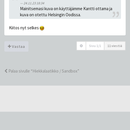
24.11.23 18:34
Mainitsemasi kuva on käyttäjämme Kantti ottama ja
kuva on otettu Helsingin Oodissa.
Kiitos nyt selkes
Sivu
1
/
1
11 viestiä
Vastaa
Palaa sivulle “Hiekkalaatikko / Sandbox”