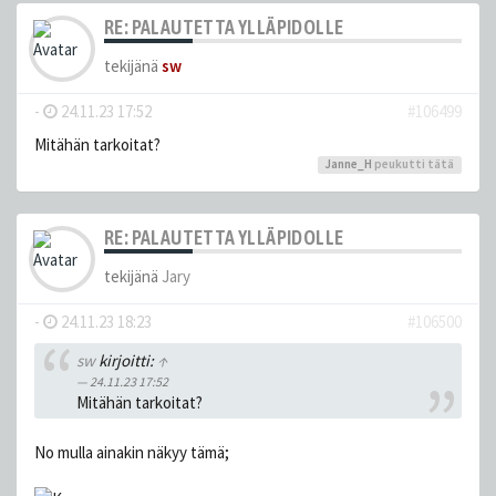
RE: PALAUTETTA YLLÄPIDOLLE
tekijänä
sw
-
24.11.23 17:52
#106499
Mitähän tarkoitat?
Janne_H
peukutti tätä
RE: PALAUTETTA YLLÄPIDOLLE
tekijänä
Jary
-
24.11.23 18:23
#106500
sw
kirjoitti:
↑
24.11.23 17:52
Mitähän tarkoitat?
No mulla ainakin näkyy tämä;