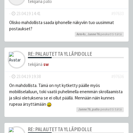
tekijänä
pallo
-
23.04.19 14:41
#97633
Olisko mahdollista saada iphonelle näkyviin tuo uusimmat
postaukset?
Arm4s
,
Janne76
peukutti tätä
RE: PALAUTETTA YLLÄPIDOLLE
tekijänä
sw
-
23.04.19 19:38
#97636
On mahdollista. Tämä on nyt kytketty päälle myös
mobiiliselailuun, toki vaatii puhelimella enemmän skrollaamista
ja siksi oletuksena se ei ollut päällä. Mennään näin kunnes
rupeaa ärsyttämään
Janne76
,
pallo
peukutti tätä
RE: PALAUTETTA YLLÄPIDOLLE