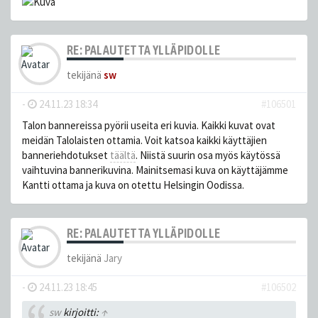
RE: PALAUTETTA YLLÄPIDOLLE
tekijänä
sw
-
24.11.23 18:34
#106501
Talon bannereissa pyörii useita eri kuvia. Kaikki kuvat ovat
meidän Talolaisten ottamia. Voit katsoa kaikki käyttäjien
banneriehdotukset
täältä
. Niistä suurin osa myös käytössä
vaihtuvina bannerikuvina. Mainitsemasi kuva on käyttäjämme
Kantti ottama ja kuva on otettu Helsingin Oodissa.
RE: PALAUTETTA YLLÄPIDOLLE
tekijänä
Jary
-
24.11.23 18:45
#106502
sw
kirjoitti:
↑