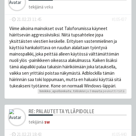
tekijänä
veka
-
21.02.23 11:45
#105437
Viime aikoina mainokset ovat Taloforumissa käyneet
häiritsevän aggressiivisiksi. Niitä tupsahtelee jopa
yksittäisten viestien keskelle. Erityisen vastenmielinen ja
käyttöä hankaloittava on ruudun alalaitaan työntyvä
mainospalkki, joka peittää alleen käytössä välttämättömän
nuoli ylös -painikkeen oikeassa alakulmassa. Kaiken lisäksi
tämä alapalkki palaa takaisin häiriköimään joka latauksella,
vaikka sen yrittäisi poistaa näkymästä. Adblockilla tämän
häirinnän saa toki loppumaan, mutta en haluaisi käyttää sitä
tukeakseni työtänne. Kone on normaali Windows-läppäri.
hmikko
,
apollonkatu
,
tiiliskivi
ja 3
muuta
peukutti tätä
RE: PALAUTETTA YLLÄPIDOLLE
tekijänä
sw
-
21.02.23 18:43
#105440