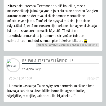
Kiitos palautteesta. Teemme hetkellä kokeilua, missä
mainospaikkoja ja kokoja yms. sijoitteluita on annettu Googlen
automaation hoidettavaksi aikaisemman manuaalisen
määrittelyn sijasta. Tämä ei ole pysyvä ratkaisu ja tosiaan
näyttää siltä, että mainosten sijoittelu on liian agressiivista ja
häiritsee sivuston normaalia käyttöä. Tämä ei ole
tarkoituksenmukaista ja tulemme siirtymään toiseen
vaihtoehtoon mahdollisimman pian kokeilun jälkeen.
Janne76
,
16valve
,
James
ja 1
muuta
peukutti tätä
RE: PALAUTETTA YLLÄPIDOLLE
tekijänä
Jary
-
24.11.23 10:25
#106497
Huomasin vasta nyt Talon nykyisen bannerin; mitä se oikein
kuvaa ja tarkoitaa...itsekkäille, homoille, agnostikoille,
viljelijöille, raatajille, vaiennetuille, hiljaiselle....!?