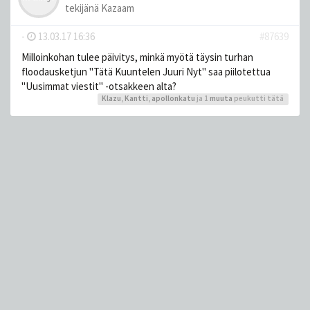
tekijänä
Kazaam
-
13.03.17 16:36
#87639
Milloinkohan tulee päivitys, minkä myötä täysin turhan
floodausketjun "Tätä Kuuntelen Juuri Nyt" saa piilotettua
"Uusimmat viestit" -otsakkeen alta?
Klazu
,
Kantti
,
apollonkatu
ja 1
muuta
peukutti tätä