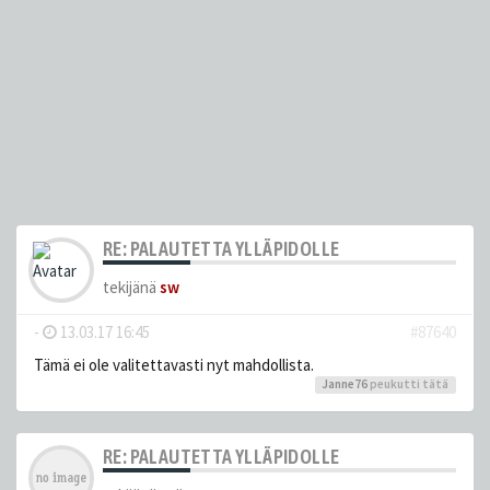
RE: PALAUTETTA YLLÄPIDOLLE
tekijänä
sw
-
13.03.17 16:45
#87640
Tämä ei ole valitettavasti nyt mahdollista.
Janne76
peukutti tätä
RE: PALAUTETTA YLLÄPIDOLLE