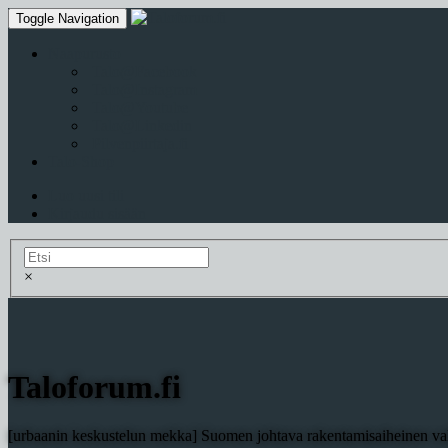
Toggle Navigation
Naapurusto
Talo@Facebook
Talo@Instagram
Talo@Youtube
Talo@Linkedin
Pilvenpiirtaja.fi
Talo-Shop
Luo uusi tili
Kirjaudu sisään
×
Taloforum.fi
[urbaanin keskustelun mekka] Suomen johtava rakentamisaiheinen val