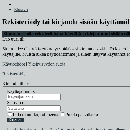
Etusivu
Rekisteröidy tai kirjaudu sisään käyttämäl
Sinun tulee olla rekisteröitynyt käyttäjä ja kirjautunut sisään n
Luo uusi tili
Sinun tulee olla rekisteröitynyt voidaksesi kirjautua sisään. Rekisteröi
käyttäjille. Muista lukea käyttöehtomme ja siihen liittyvät käytännöt
Käyttöehdot
|
Yksityisyyden suoja
Rekisteröidy
Kirjaudu tilillesi
Käyttäjätunnus:
Salasana:
Pidä minut kirjautuneena
Piilota paikallaolo
Kirjaudu
Unohdin salasanani
|
Lähetä tunnusten aktivointiviesti uudelleen