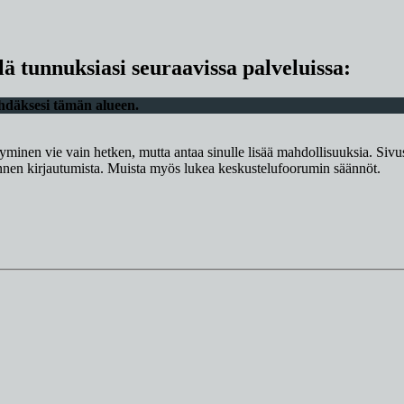
lä tunnuksiasi seuraavissa palveluissa:
ähdäksesi tämän alueen.
tyminen vie vain hetken, mutta antaa sinulle lisää mahdollisuuksia. Sivus
 ennen kirjautumista. Muista myös lukea keskustelufoorumin säännöt.