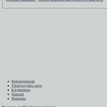
Rekisteriseloste
Yksityisyyden suoja
Käyttöehdot
Säännöt
Mainonta
Moottorina
phpBB
ja
SiteSplat
, täynnä
ja