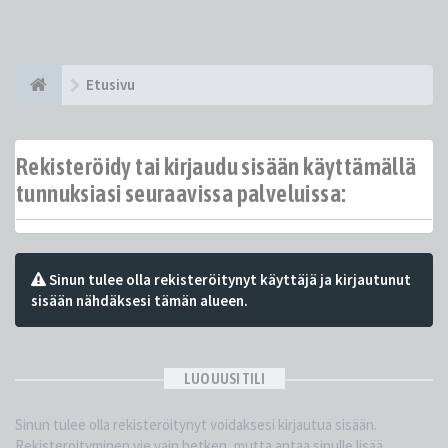
Etusivu
Rekisteröidy tai kirjaudu sisään käyttämällä
tunnuksiasi seuraavissa palveluissa:
Sinun tulee olla rekisteröitynyt käyttäjä ja kirjautunut
sisään nähdäksesi tämän alueen.
LUO UUSI TILI
Sinun tulee olla rekisteröitynyt voidaksesi kirjautua sisään.
Rekisteröityminen vie vain hetken, mutta antaa sinulle lisää