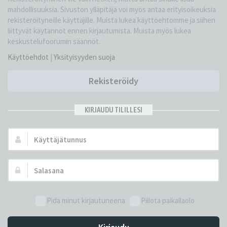
mahdollisuuksia. Sivuston ylläpitäjä voi myös antaa erityisoikeuksia
rekisteröityneille käyttäjille. Muista lukea käyttöehtomme ja siihen
liittyvät käytännöt ennen kirjautumista. Muista myös lukea
keskustelufoorumin säännöt.
Käyttöehdot
|
Yksityisyyden suoja
Rekisteröidy
KIRJAUDU TILILLESI
Käyttäjätunnus:
Salasana:
Pidä minut kirjautuneena
Piilota paikallaolo