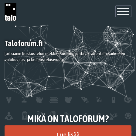
Toggle
Navigatio
Taloforum.fi
[urbaanin keskustelun mekka] Suomen johtava rakentamisaiheinen
valokuvaus- ja keskustelusivusto.
MIKÄ ON TALOFORUM?
Lue lisää