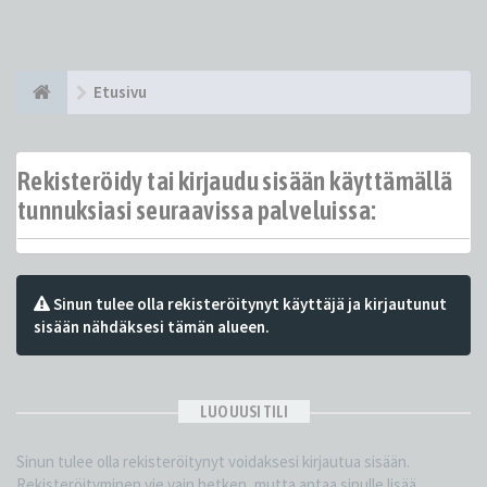
Etusivu
Rekisteröidy tai kirjaudu sisään käyttämällä
tunnuksiasi seuraavissa palveluissa:
Sinun tulee olla rekisteröitynyt käyttäjä ja kirjautunut
sisään nähdäksesi tämän alueen.
LUO UUSI TILI
Sinun tulee olla rekisteröitynyt voidaksesi kirjautua sisään.
Rekisteröityminen vie vain hetken, mutta antaa sinulle lisää