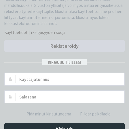
mahdollisuuksia. Sivuston ylläpitäjä voi myös antaa erityisoikeuksia
rekisteröityneille käyttäjille. Muista lukea käyttöehtomme ja siihen
liittyvät käytännöt ennen kirjautumista. Muista myös lukea
keskustelufoorumin säännöt.
Käyttöehdot
|
Yksityisyyden suoja
Rekisteröidy
KIRJAUDU TILILLESI
Käyttäjätunnus:
Salasana:
Pidä minut kirjautuneena
Piilota paikallaolo