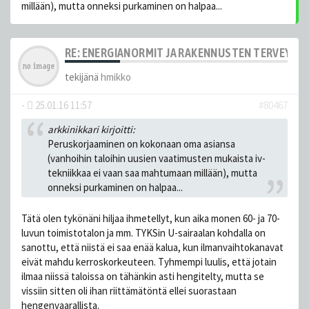
millään), mutta onneksi purkaminen on halpaa...
RE: ENERGIANORMIT JA RAKENNUSTEN TERVEYS
tekijänä
hmikko
-
25.01.16 11:57
#80467
arkkinikkari kirjoitti:
Peruskorjaaminen on kokonaan oma asiansa
(vanhoihin taloihin uusien vaatimusten mukaista iv-
tekniikkaa ei vaan saa mahtumaan millään), mutta
onneksi purkaminen on halpaa...
Tätä olen tykönäni hiljaa ihmetellyt, kun aika monen 60- ja 70-
luvun toimistotalon ja mm. TYKSin U-sairaalan kohdalla on
sanottu, että niistä ei saa enää kalua, kun ilmanvaihtokanavat
eivät mahdu kerroskorkeuteen. Tyhmempi luulis, että jotain
ilmaa niissä taloissa on tähänkin asti hengitelty, mutta se
vissiin sitten oli ihan riittämätöntä ellei suorastaan
hengenvaarallista.