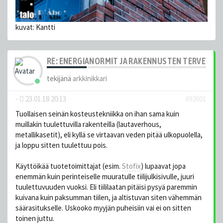
kuvat: Kantti
RE: ENERGIANORMIT JA RAKENNUSTEN TERVEYS
tekijänä
arkkinikkari
-
23.01.18 20:13
#92601
Tuollaisen seinän kosteustekniikka on ihan sama kuin
muillakin tuulettuvilla rakenteilla (lautaverhous,
metallikasetit), eli kyllä se virtaavan veden pitää ulkopuolella,
ja loppu sitten tuulettuu pois.
Käyttöikää tuotetoimittajat (esim.
Stofix
) lupaavat jopa
enemmän kuin perinteiselle muuratulle tiilijulkisivulle, juuri
tuulettuvuuden vuoksi. Eli tiililaatan pitäisi pysyä paremmin
kuivana kuin paksumman tiilen, ja altistuvan siten vähemmän
säärasitukselle. Uskooko myyjän puheisiin vai ei on sitten
toinen juttu.