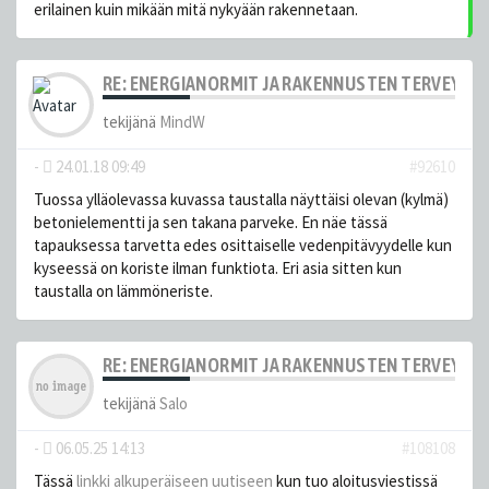
erilainen kuin mikään mitä nykyään rakennetaan.
RE: ENERGIANORMIT JA RAKENNUSTEN TERVEYS
tekijänä
MindW
-
24.01.18 09:49
#92610
Tuossa ylläolevassa kuvassa taustalla näyttäisi olevan (kylmä)
betonielementti ja sen takana parveke. En näe tässä
tapauksessa tarvetta edes osittaiselle vedenpitävyydelle kun
kyseessä on koriste ilman funktiota. Eri asia sitten kun
taustalla on lämmöneriste.
RE: ENERGIANORMIT JA RAKENNUSTEN TERVEYS
tekijänä
Salo
-
06.05.25 14:13
#108108
Tässä
linkki alkuperäiseen uutiseen
kun tuo aloitusviestissä