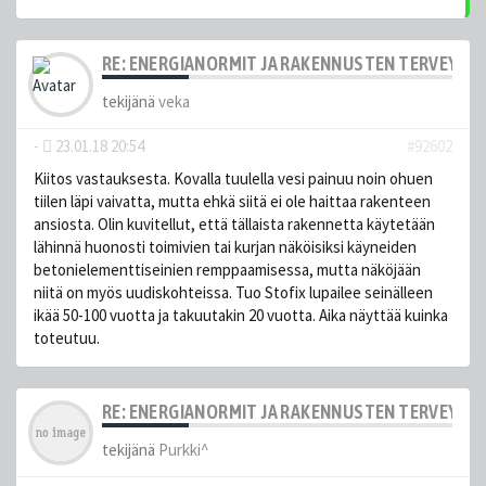
RE: ENERGIANORMIT JA RAKENNUSTEN TERVEYS
tekijänä
veka
-
23.01.18 20:54
#92602
Kiitos vastauksesta. Kovalla tuulella vesi painuu noin ohuen
tiilen läpi vaivatta, mutta ehkä siitä ei ole haittaa rakenteen
ansiosta. Olin kuvitellut, että tällaista rakennetta käytetään
lähinnä huonosti toimivien tai kurjan näköisiksi käyneiden
betonielementtiseinien remppaamisessa, mutta näköjään
niitä on myös uudiskohteissa. Tuo Stofix lupailee seinälleen
ikää 50-100 vuotta ja takuutakin 20 vuotta. Aika näyttää kuinka
toteutuu.
RE: ENERGIANORMIT JA RAKENNUSTEN TERVEYS
tekijänä
Purkki^