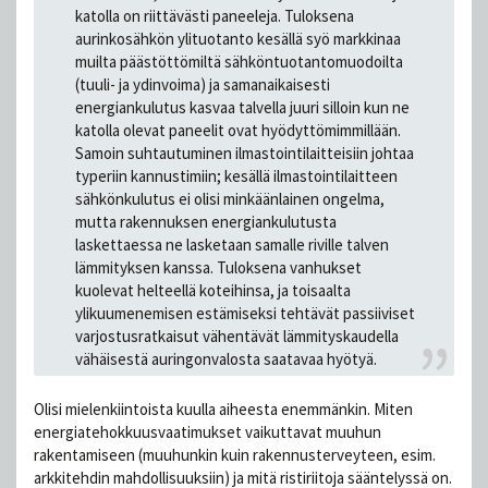
katolla on riittävästi paneeleja. Tuloksena
aurinkosähkön ylituotanto kesällä syö markkinaa
muilta päästöttömiltä sähköntuotantomuodoilta
(tuuli- ja ydinvoima) ja samanaikaisesti
energiankulutus kasvaa talvella juuri silloin kun ne
katolla olevat paneelit ovat hyödyttömimmillään.
Samoin suhtautuminen ilmastointilaitteisiin johtaa
typeriin kannustimiin; kesällä ilmastointilaitteen
sähkönkulutus ei olisi minkäänlainen ongelma,
mutta rakennuksen energiankulutusta
laskettaessa ne lasketaan samalle riville talven
lämmityksen kanssa. Tuloksena vanhukset
kuolevat helteellä koteihinsa, ja toisaalta
ylikuumenemisen estämiseksi tehtävät passiiviset
varjostusratkaisut vähentävät lämmityskaudella
vähäisestä auringonvalosta saatavaa hyötyä.
Olisi mielenkiintoista kuulla aiheesta enemmänkin. Miten
energiatehokkuusvaatimukset vaikuttavat muuhun
rakentamiseen (muuhunkin kuin rakennusterveyteen, esim.
arkkitehdin mahdollisuuksiin) ja mitä ristiriitoja sääntelyssä on.