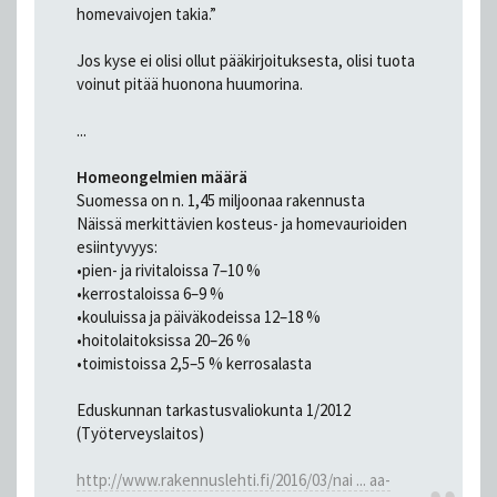
homevaivojen takia.”
Jos kyse ei olisi ollut pääkirjoituksesta, olisi tuota
voinut pitää huonona huumorina.
...
Homeongelmien määrä
Suomessa on n. 1,45 miljoonaa rakennusta
Näissä merkittävien kosteus- ja homevaurioiden
esiintyvyys:
•pien- ja rivitaloissa 7–10 %
•kerrostaloissa 6–9 %
•kouluissa ja päiväkodeissa 12–18 %
•hoitolaitoksissa 20–26 %
•toimistoissa 2,5–5 % kerrosalasta
Eduskunnan tarkastusvaliokunta 1/2012
(Työterveyslaitos)
http://www.rakennuslehti.fi/2016/03/nai ... aa-