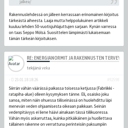
jalkea/
Rakennuslehdessä on jälleen kerrassaan erinomainen kirjoitus
tärkeästä aiheesta. Laaja mutta helppolukuinen artikkeli
kuuluu lehden 50-vuotisjuhlajuttujen sarjaan. Kynän varressa
on taas Seppo Mölsä. Suosittelen lämpimästi lukaisemaan
tämän tärkeän kirjoituksen.
RE: ENERGIANORMIT JA RAKENNUSTEN TERVEYS
tekijänä
veka
-
23.01.18 18:26
#92598
Siirrän vähän väärässä paikassa toisessa ketjussa (Fabriikki -
ratapiha-alue) olleen kysymyksen tänne. Eli, osaisko joku
sanoa, miten näin ohuessa tiiliseinässä on huolehdittu läpi
menevän veden ohjaamisesta oikeaan paikkaan. Seinän
vedenpitävyys ei liene häävi ainakaan tässä tiilikuoressa.
Vähän myös askarruttaa, kuinka pitkäikäinen ja huollettava
tällainen rakenne on verrattuna perinteisiin paksumpiin