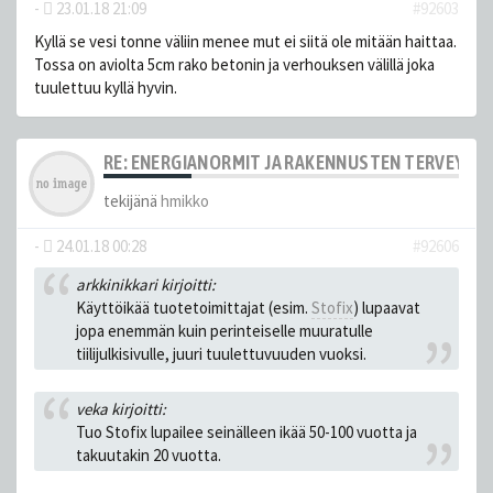
-
23.01.18 21:09
#92603
Kyllä se vesi tonne väliin menee mut ei siitä ole mitään haittaa.
Tossa on aviolta 5cm rako betonin ja verhouksen välillä joka
tuulettuu kyllä hyvin.
RE: ENERGIANORMIT JA RAKENNUSTEN TERVEYS
tekijänä
hmikko
-
24.01.18 00:28
#92606
arkkinikkari kirjoitti:
Käyttöikää tuotetoimittajat (esim.
Stofix
) lupaavat
jopa enemmän kuin perinteiselle muuratulle
tiilijulkisivulle, juuri tuulettuvuuden vuoksi.
veka kirjoitti:
Tuo Stofix lupailee seinälleen ikää 50-100 vuotta ja
takuutakin 20 vuotta.