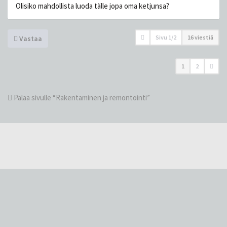
Olisiko mahdollista luoda tälle jopa oma ketjunsa?
Sivu
1
/
2
16 viestiä
Vastaa
1
2
Palaa sivulle “Rakentaminen ja remontointi”