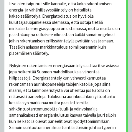
Itse olen taipunut sille kannalle, että koko rakentamisen
energia- ja vähähiilisyyssääntely on haitallista
kaksoissääntelyä. Energiatodistus on hyvä olla
kuluttajasuojamielessä olemassa, että ostaja tietää
minkälaista energiasyöppöä on ostamassa, mutta muilta osin
päästökauppa ratkaisee oikeastaan kaikki samat ongelmat
joihin rakentamisen erillissääntelyllä pyritään vastaamaan.
Tässäkin asiassa markkinatalous toimii paremmin kuin
pistemäinen sääntely.
Nykyinen rakentamisen energiasääntely saattaa itse asiassa
jopa heikentää Suomen mahdollisuuksia vähentää
hiilipäästöjä. Energiasääntely kun vahvasti kannustaa
rakentamaan aurinkopaneeleja talojen katoille jopa siinä
määrin, että lämmöneristystä voi ohentaa jos katolla on
riittävästi paneeleja. Tuloksena aurinkosähkön ylituotanto
kesällä syö markkinaa muilta päästöttömiltä
sähköntuotantomuodoilta (tuuli- ja ydinvoima) ja
samanaikaisesti energiankulutus kasvaa talvella juuri silloin
kun ne katolla olevat paneelit ovat hyödyttömimmillään.
Samoin suhtautuminen ilmastointilaitteisiin johtaa typeriin