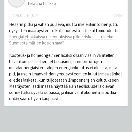
tekijänä
hmikko
-
25.01.16 10:22
#80464
Hesarin pitkä ja vähän puiseva, mutta mielenkiintoinen juttu
nykyisten määräysten tolkullisuudesta ja tolkuttomuudesta:
Energiatehokkaissa rakennuksissa piilee riskejä – tuleeko
Suomesta mätien kotien maa?
Kosteus- ja homeongelmien lisäksi ollaan vissiin vähitellen
havahtumassa siihen, että uusien ja remontoitujen
matalaenergiaisten talojen energiankulutus ei ole sitä, mitä
piti, ja usein ilmanvaihdon yms. systeemien kuluttamaa sähköä
ei edes lasketa, kun tuijotetaan lämpöenergian kulutukseen.
Määräysten laadinnassa näyttää alan teollisuudella olevan
sormet aika syvällä sopassa, ja ilmanvaihtokoneita ja putkia
onkin saatu hyvin kaupaksi.