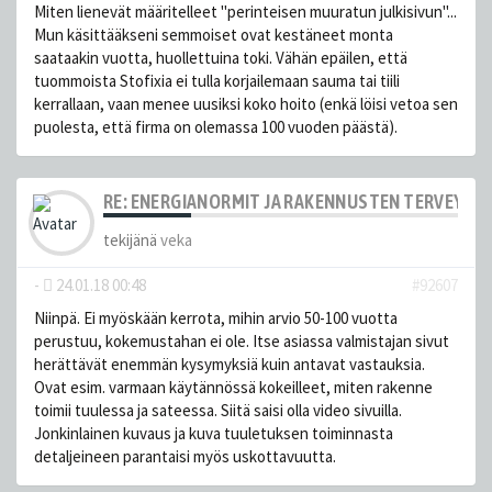
Miten lienevät määritelleet "perinteisen muuratun julkisivun"...
Mun käsittääkseni semmoiset ovat kestäneet monta
saataakin vuotta, huollettuina toki. Vähän epäilen, että
tuommoista Stofixia ei tulla korjailemaan sauma tai tiili
kerrallaan, vaan menee uusiksi koko hoito (enkä löisi vetoa sen
puolesta, että firma on olemassa 100 vuoden päästä).
RE: ENERGIANORMIT JA RAKENNUSTEN TERVEYS
tekijänä
veka
-
24.01.18 00:48
#92607
Niinpä. Ei myöskään kerrota, mihin arvio 50-100 vuotta
perustuu, kokemustahan ei ole. Itse asiassa valmistajan sivut
herättävät enemmän kysymyksiä kuin antavat vastauksia.
Ovat esim. varmaan käytännössä kokeilleet, miten rakenne
toimii tuulessa ja sateessa. Siitä saisi olla video sivuilla.
Jonkinlainen kuvaus ja kuva tuuletuksen toiminnasta
detaljeineen parantaisi myös uskottavuutta.