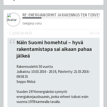
RE: ENERGIANORMIT JA RAKENNUSTEN TERVEYS
tekijänä
veka
-
22.03.16 19:33
#81768
Näin Suomi homehtui – hyvä
rakentamistapa sai aikaan pahaa
jälkeä
Rakennuslehti 50 vuotta
Julkaistu: 10.03.2016 - 20:19, Päivitetty: 21.03.2016 -
09:58 35
Seppo Mölsä
Vuoden 1974 energiakriisi synnytti
energiakorjausbuumin, jonka virheet tulivat esiin
vuonna 1978 karmealla tavalla.