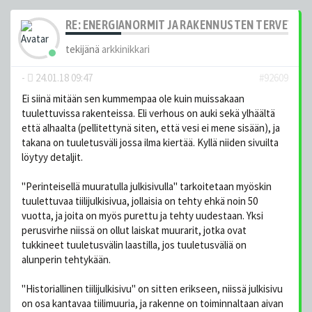
RE: ENERGIANORMIT JA RAKENNUSTEN TERVEYS
tekijänä
arkkinikkari
-
24.01.18 09:47
#92609
Ei siinä mitään sen kummempaa ole kuin muissakaan
tuulettuvissa rakenteissa. Eli verhous on auki sekä ylhäältä
että alhaalta (pellitettynä siten, että vesi ei mene sisään), ja
takana on tuuletusväli jossa ilma kiertää. Kyllä niiden sivuilta
löytyy detaljit.
"Perinteisellä muuratulla julkisivulla" tarkoitetaan myöskin
tuulettuvaa tiilijulkisivua, jollaisia on tehty ehkä noin 50
vuotta, ja joita on myös purettu ja tehty uudestaan. Yksi
perusvirhe niissä on ollut laiskat muurarit, jotka ovat
tukkineet tuuletusvälin laastilla, jos tuuletusväliä on
alunperin tehtykään.
"Historiallinen tiilijulkisivu" on sitten erikseen, niissä julkisivu
on osa kantavaa tiilimuuria, ja rakenne on toiminnaltaan aivan