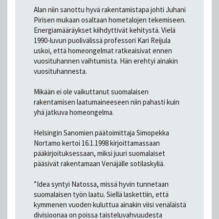
Alan niin sanottu hyvä rakentamistapa johti Juhani
Pirisen mukaan osaltaan hometalojen tekemiseen.
Energiamääräykset kiihdyttivät kehitystä. Vielä
1990-luvun puolivälissä professori Kari Reijula
uskoi, että homeongelmat ratkeaisivat ennen
vuosituhannen vaihtumista. Hän erehtyi ainakin
vuosituhannesta.
Mikään ei ole vaikuttanut suomalaisen
rakentamisen laatumaineeseen niin pahasti kuin
yhä jatkuva homeongelma.
Helsingin Sanomien päätoimittaja Simopekka
Nortamo kertoi 16.1.1998 kirjoittamassaan
pääkirjoituksessaan, miksi juuri suomalaiset
pääsivät rakentamaan Venäjälle sotilaskyliä.
”Idea syntyi Natossa, missä hyvin tunnetaan
suomalaisen työn laatu. Siellä laskettiin, että
kymmenen vuoden kuluttua ainakin viisi venäläistä
divisioonaa on poissa taisteluvahvuudesta