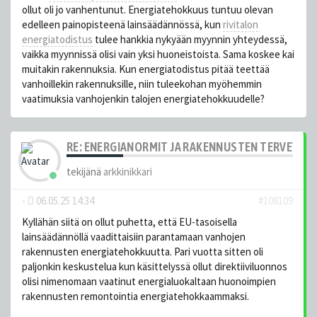
ollut oli jo vanhentunut. Energiatehokkuus tuntuu olevan
edelleen painopisteenä lainsäädännössä, kun
rivitalon
energiatodistus
tulee hankkia nykyään myynnin yhteydessä,
vaikka myynnissä olisi vain yksi huoneistoista. Sama koskee kai
muitakin rakennuksia. Kun energiatodistus pitää teettää
vanhoillekin rakennuksille, niin tuleekohan myöhemmin
vaatimuksia vanhojenkin talojen energiatehokkuudelle?
RE: ENERGIANORMIT JA RAKENNUSTEN TERVEYS
tekijänä
arkkinikkari
-
06.05.25 14:34
#108109
Kyllähän siitä on ollut puhetta, että EU-tasoisella
lainsäädännöllä vaadittaisiin parantamaan vanhojen
rakennusten energiatehokkuutta. Pari vuotta sitten oli
paljonkin keskustelua kun käsittelyssä ollut direktiiviluonnos
olisi nimenomaan vaatinut energialuokaltaan huonoimpien
rakennusten remontointia energiatehokkaammaksi.