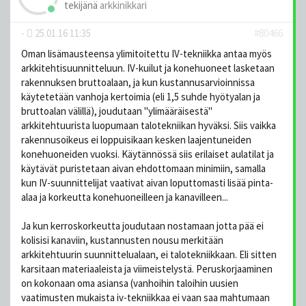
tekijänä
arkkinikkari
-
25.01.16 11:35
#80466
Oman lisämausteensa ylimitoitettu IV-tekniikka antaa myös
arkkitehtisuunnitteluun. IV-kuilut ja konehuoneet lasketaan
rakennuksen bruttoalaan, ja kun kustannusarvioinnissa
käytetetään vanhoja kertoimia (eli 1,5 suhde hyötyalan ja
bruttoalan välillä), joudutaan "ylimääräisestä"
arkkitehtuurista luopumaan talotekniikan hyväksi. Siis vaikka
rakennusoikeus ei loppuisikaan kesken laajentuneiden
konehuoneiden vuoksi. Käytännössä siis erilaiset aulatilat ja
käytävät puristetaan aivan ehdottomaan minimiin, samalla
kun IV-suunnittelijat vaativat aivan loputtomasti lisää pinta-
alaa ja korkeutta konehuoneilleen ja kanavilleen...
Ja kun kerroskorkeutta joudutaan nostamaan jotta pää ei
kolisisi kanaviin, kustannusten nousu merkitään
arkkitehtuurin suunnittelualaan, ei talotekniikkaan. Eli sitten
karsitaan materiaaleista ja viimeistelystä. Peruskorjaaminen
on kokonaan oma asiansa (vanhoihin taloihin uusien
vaatimusten mukaista iv-tekniikkaa ei vaan saa mahtumaan