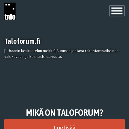
Toggle
Navigatio
Taloforum.fi
[urbaanin keskustelun mekka] Suomen johtava rakentamisaiheinen
valokuvaus- ja keskustelusivusto.
MIKÄ ON TALOFORUM?
Lue lisää