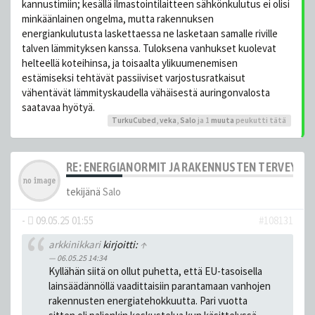
kannustimiin; kesällä ilmastointilaitteen sähkönkulutus ei olisi
minkäänlainen ongelma, mutta rakennuksen
energiankulutusta laskettaessa ne lasketaan samalle riville
talven lämmityksen kanssa. Tuloksena vanhukset kuolevat
helteellä koteihinsa, ja toisaalta ylikuumenemisen
estämiseksi tehtävät passiiviset varjostusratkaisut
vähentävät lämmityskaudella vähäisestä auringonvalosta
saatavaa hyötyä.
TurkuCubed
,
veka
,
Salo
ja 1
muuta
peukutti tätä
RE: ENERGIANORMIT JA RAKENNUSTEN TERVEYS
tekijänä
Salo
-
09.05.25 01:55
#108131
arkkinikkari
kirjoitti:
↑
06.05.25 14:34
Kyllähän siitä on ollut puhetta, että EU-tasoisella
lainsäädännöllä vaadittaisiin parantamaan vanhojen
rakennusten energiatehokkuutta. Pari vuotta