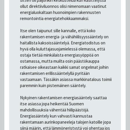
sitten oli paljonkin keskustelua kun käsittelyssä
ollut direktiiviluonnos olisi nimenomaan vaatinut
energialuokaltaan huonoimpien rakennusten
remontointia energiatehokkaammaksi.
Itse olen taipunut sille kannalle, että koko
rakentamisen energia- ja vähähiilisyyssääntely on
haitallista kaksoissääntelyä. Energiatodistus on
hyvä olla kuluttajasuojamielessä olemassa, että
ostaja tietää minkälaista energiasyöppöä on
ostamassa, mutta muilta osin päästökauppa
ratkaisee oikeastaan kaikki samat ongelmat joihin
rakentamisen erillissääntelyllä pyritään
vastaamaan. Tässäkin asiassa markkinatalous toimii
paremmin kuin pistemäinen sääntely.
Nykyinen rakentamisen energiasääntely saattaa
itse asiassa jopa heikentää Suomen
mahdollisuuksia vähentää hiilipäästöjä.
Energiasääntely kun vahvasti kannustaa
rakentamaan aurinkopaneeleja talojen katoille jopa
siinä määrin, että lämmöneristystä voi ohentaa jos