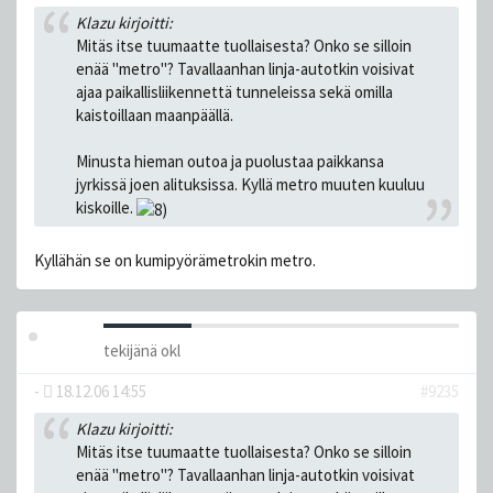
Klazu kirjoitti:
Mitäs itse tuumaatte tuollaisesta? Onko se silloin
enää "metro"? Tavallaanhan linja-autotkin voisivat
ajaa paikallisliikennettä tunneleissa sekä omilla
kaistoillaan maanpäällä.
Minusta hieman outoa ja puolustaa paikkansa
jyrkissä joen alituksissa. Kyllä metro muuten kuuluu
kiskoille.
Kyllähän se on kumipyörämetrokin metro.
tekijänä
okl
-
18.12.06 14:55
#9235
Klazu kirjoitti:
Mitäs itse tuumaatte tuollaisesta? Onko se silloin
enää "metro"? Tavallaanhan linja-autotkin voisivat