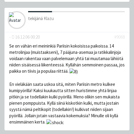
tekijänä
Klazu
-
16.12.06 00:20
#9068
Se on vähän eri meininkiä Pariisin kokoisissa paikoissa. 14
metrolinjaa (muistaakseni), 7 pääjuna-asemaa ja ratikkalinjoja
voidaan rakentaa vaan palvelemaan yhtä tai muutamaa lähiötä
niiden sisäisessä liikenteessä. Kyllähän semmoinen passaa, jos
paikka on tiivis ja populaa riittää.
En vieläkään saata uskoa sitä, miten Pariisin metro kulkee
kumipyörillä! Kaksi kuukautta sitten huristimme yhtä linjaa
pitkin ja se todellakin kulki pyörillä. Meno olikin sen mukaista
pienen pomppuista. Kyllä siinä kiskotkin kulki, mutta jostain
syystä nämä peltikopit (todellakin!) kulkivat niiden sijaan
pyörillä. Jollain jotain vastaavia kokemuksia? Minulle oli kyllä
ensimmäinen kerta.