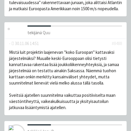
tulevaisuudessa" rakennettavaan junaan, joka alittaisi Atlantin
ja matkaisi Euroopasta Amerikkaan noin 1500 m/s nopeudella.
tekijänä
Quu
-
30.11.06 14:51
#8488
Mistä luit projektin laajenevan "koko Euroopan" kattavaksi
järjestelmäksi? Muualle keski-Eurooppaan olisi tietysti
kannattavaa rakentaa lisää joukkoliikenneyhteyksiä, ja samaa
järjestelmää on testattu ainakin Saksassa. Näemmä tuohon
karttaan onkin merkitty kansainväliset yhteydet, mutta
suunnitelmat lienevät vielä melko alussa tällä tasolla.
Sveitsiä ajatellen suunnitelma vaikuttaa positiiviselta maan
väestöntiheyttä, vaikeakulkuisuutta ja yksityisautoilun
jatkuvaa lisääntymistä ajatellen.