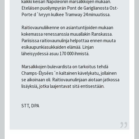
kaikki keisari Napoleonin marsalkkojen mukaan.
Eteläisen puoliympyrän Pont de Gariglianosta Ost-
Porte d´Ivryyn kulkee Tramway 24 minuutissa.
Raitiovaunuliikenne on asiantuntijoiden mukaan
kokemassa renessanssia muuallakin Ranskassa.
Pariisissa raitiovaunulinja helpottaa ennen muuta
esikaupunkiasukkaiden elämää. Linjan
läheisyydessä asuu 170 000 ihmistä.
Marsalkkojen bulevardista on tarkoitus tehdä
Champs-Élysées´n kaltainen kävelykatu, jollainen
se aikoinaan oli. Raitiovaunulinjaan aiotaan jatkossa
lisäyksiä, jotka laajentavat sitä entisestään.
STT, DPA