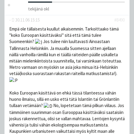
tekijänä
okl
-
30.11.06 15:15
#8490
Empä ole tällaisesta kuullut aikaisemmin. Tarkoittaako tämä
"koko Euroopan käsittäväksi" sitä että tämä tulee
Suomeenkin?
Jos tulee niin luultavasti Ainoastaan
Tallinnasta Helsinkiin. Ja muualla Suomessa sitten ajellaan
näillä vanhoilla rämillä kun ei täällä raiteiden päälle uskalleta
mitään mielenkiintoista suunnitella, tai varsinkaan toteuttaa.
Metro varmaan on myöskin se asia joka minua itä-Helsinkiin
vetää(koska suorastaan rakastan raiteilla matkustamista!).
Koko Euroopan käsittävä on ehkä tässä tilanteessa vähän
huono ilmaisu, sillä en usko että tätä Islantiin tai Grönlantiin
tullaan vetämään?
No, lopetetaan tämä pilkun viilaus. Jos
tämmöinen suurimman osan Eurooppaa käsittäväksi saataisiin
joskus rakennettua, olisi se vallan mahtavaa. Lentojen kysyntä
vähenisi ja tulisi vähän ekologisempaa matkustamista.
Kaupunkien urbaniuteen vaikuttaisi myös kyltit maan alle