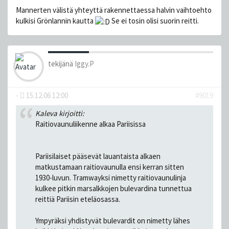
Mannerten välistä yhteyttä rakennettaessa halvin vaihtoehto
kulkisi Grönlannin kautta
Se ei tosin olisi suorin reitti.
tekijänä
Iggy.P
-
15.12.06 12:00
#9019
Kaleva kirjoitti:
Raitiovaunuliikenne alkaa Pariisissa
Pariisilaiset pääsevät lauantaista alkaen
matkustamaan raitiovaunulla ensi kerran sitten
1930-luvun. Tramwayksi nimetty raitiovaunulinja
kulkee pitkin marsalkkojen bulevardina tunnettua
reittiä Pariisin eteläosassa.
Ympyräksi yhdistyvät bulevardit on nimetty lähes