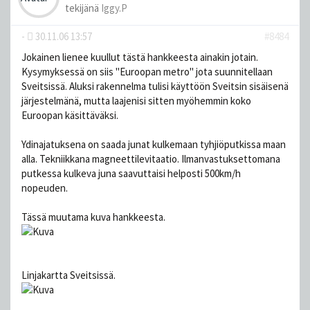
tekijänä
Iggy.P
-
30.11.06 13:57
#8484
Jokainen lienee kuullut tästä hankkeesta ainakin jotain.
Kysymyksessä on siis "Euroopan metro" jota suunnitellaan
Sveitsissä. Aluksi rakennelma tulisi käyttöön Sveitsin sisäisenä
järjestelmänä, mutta laajenisi sitten myöhemmin koko
Euroopan käsittäväksi.
Ydinajatuksena on saada junat kulkemaan tyhjiöputkissa maan
alla. Tekniikkana magneettilevitaatio. Ilmanvastuksettomana
putkessa kulkeva juna saavuttaisi helposti 500km/h
nopeuden.
Tässä muutama kuva hankkeesta.
Linjakartta Sveitsissä.