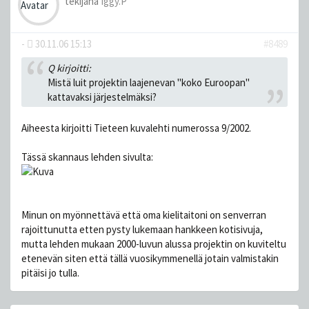
tekijänä
Iggy.P
-
30.11.06 15:13
#8489
Q kirjoitti:
Mistä luit projektin laajenevan "koko Euroopan"
kattavaksi järjestelmäksi?
Aiheesta kirjoitti Tieteen kuvalehti numerossa 9/2002.
Tässä skannaus lehden sivulta:
Minun on myönnettävä että oma kielitaitoni on senverran
rajoittunutta etten pysty lukemaan hankkeen kotisivuja,
mutta lehden mukaan 2000-luvun alussa projektin on kuviteltu
etenevän siten että tällä vuosikymmenellä jotain valmistakin
pitäisi jo tulla.