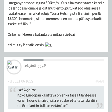
"megahypernopeusjuna 500km/h". Olis aika masentavaa katella
jos lähdössä lomalle ja ostanut lentoliput, katsoo ohiajaessa
rautatieaseman aikatauluja "Juna Helsingistä Berliiniin perillä
15.30" "hemmetti, siihen mennessä en oo ees päässy sekuriti
tsekeistä läpi!".
Onko hankkeen aikatauluista mitään tietoa?
edit: Iggy.P ehtiki ensin.
tekijänä
Iggy.P
-
30.11.06 16:22
#8491
Okl kirjoitti:
Koko Euroopan käsittävä on ehkä tässä tilanteessa
vähän huono ilmaisu, sillä en usko että tätä Islantiin
tai Grönlantiin tullaan vetämään?