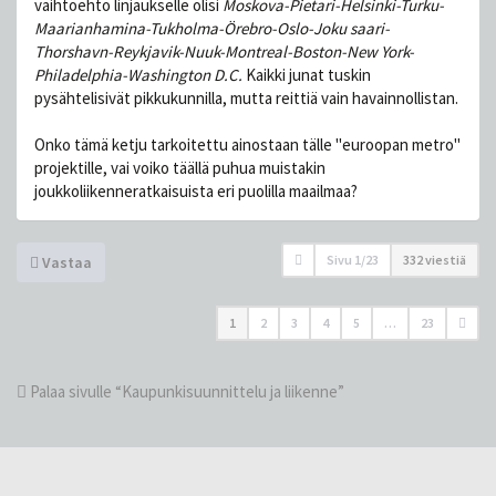
vaihtoehto linjaukselle olisi
Moskova-Pietari-Helsinki-Turku-
Maarianhamina-Tukholma-Örebro-Oslo-Joku saari-
Thorshavn-Reykjavik-Nuuk-Montreal-Boston-New York-
Philadelphia-Washington D.C.
Kaikki junat tuskin
pysähtelisivät pikkukunnilla, mutta reittiä vain havainnollistan.
Onko tämä ketju tarkoitettu ainostaan tälle "euroopan metro"
projektille, vai voiko täällä puhua muistakin
joukkoliikenneratkaisuista eri puolilla maailmaa?
Sivu
1
/
23
332 viestiä
Vastaa
1
2
3
4
5
…
23
Palaa sivulle “Kaupunkisuunnittelu ja liikenne”