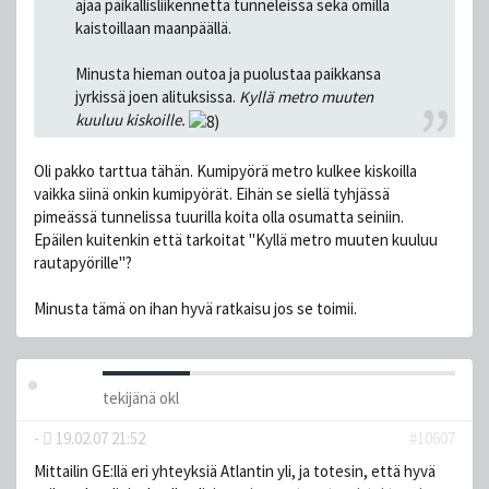
ajaa paikallisliikennettä tunneleissa sekä omilla
kaistoillaan maanpäällä.
Minusta hieman outoa ja puolustaa paikkansa
jyrkissä joen alituksissa.
Kyllä metro muuten
kuuluu kiskoille.
Oli pakko tarttua tähän. Kumipyörä metro kulkee kiskoilla
vaikka siinä onkin kumipyörät. Eihän se siellä tyhjässä
pimeässä tunnelissa tuurilla koita olla osumatta seiniin.
Epäilen kuitenkin että tarkoitat "Kyllä metro muuten kuuluu
rautapyörille"?
Minusta tämä on ihan hyvä ratkaisu jos se toimii.
tekijänä
okl
-
19.02.07 21:52
#10607
Mittailin GE:llä eri yhteyksiä Atlantin yli, ja totesin, että hyvä