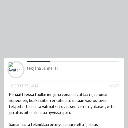
tekijänä
Janne_H
-
30.11.06 14:34
#8487
Periaatteessa tuollainen juna voisi saavuttaa rajattoman
nopeuden, koska siihen ei kohdistu mitään vastustavia
tekijöitä. Toisaalta välimatkat ovat sen verran lyhkäset, että
jarrutus pitää aloittaa hyvissä ajoin.
Samanlaista tekniikkaa on myös suuniteltu "joskus