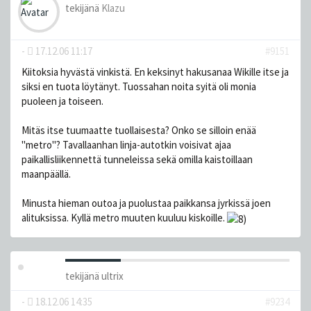
tekijänä
Klazu
-
17.12.06 11:17
#9151
Kiitoksia hyvästä vinkistä. En keksinyt hakusanaa Wikille itse ja
siksi en tuota löytänyt. Tuossahan noita syitä oli monia
puoleen ja toiseen.
Mitäs itse tuumaatte tuollaisesta? Onko se silloin enää
"metro"? Tavallaanhan linja-autotkin voisivat ajaa
paikallisliikennettä tunneleissa sekä omilla kaistoillaan
maanpäällä.
Minusta hieman outoa ja puolustaa paikkansa jyrkissä joen
alituksissa. Kyllä metro muuten kuuluu kiskoille.
tekijänä
ultrix
-
18.12.06 14:35
#9234