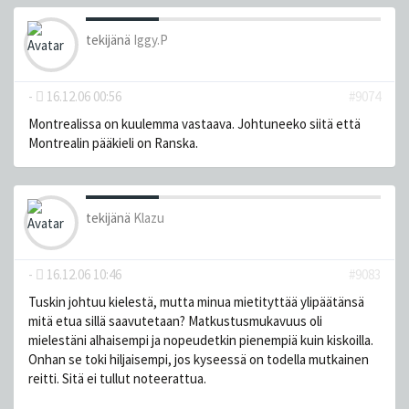
tekijänä
Iggy.P
-
16.12.06 00:56
#9074
Montrealissa on kuulemma vastaava. Johtuneeko siitä että
Montrealin pääkieli on Ranska.
tekijänä
Klazu
-
16.12.06 10:46
#9083
Tuskin johtuu kielestä, mutta minua mietityttää ylipäätänsä
mitä etua sillä saavutetaan? Matkustusmukavuus oli
mielestäni alhaisempi ja nopeudetkin pienempiä kuin kiskoilla.
Onhan se toki hiljaisempi, jos kyseessä on todella mutkainen
reitti. Sitä ei tullut noteerattua.