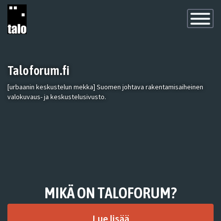
Toggle
Navigatio
Taloforum.fi
[urbaanin keskustelun mekka] Suomen johtava rakentamisaiheinen
valokuvaus- ja keskustelusivusto.
MIKÄ ON TALOFORUM?
Lue lisää