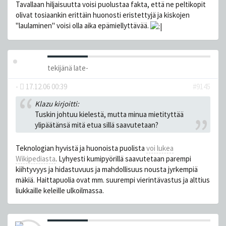
Tavallaan hiljaisuutta voisi puolustaa fakta, että ne peltikopit
olivat tosiaankin erittäin huonosti eristettyjä ja kiskojen
"laulaminen" voisi olla aika epämiellyttävää.
tekijänä
late-
-
17.12.06 00:39
#9145
Klazu kirjoitti:
Tuskin johtuu kielestä, mutta minua mietityttää
ylipäätänsä mitä etua sillä saavutetaan?
Teknologian hyvistä ja huonoista puolista
voi lukea
Wikipediasta
. Lyhyesti kumipyörillä saavutetaan parempi
kiihtyvyys ja hidastuvuus ja mahdollisuus nousta jyrkempiä
mäkiä. Haittapuolia ovat mm. suurempi vierintävastus ja alttius
liukkaille keleille ulkoilmassa.