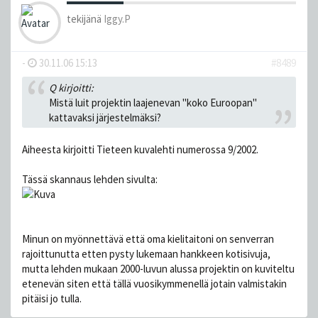
tekijänä
Iggy.P
-
30.11.06 15:13
#8489
Q kirjoitti:
Mistä luit projektin laajenevan "koko Euroopan"
kattavaksi järjestelmäksi?
Aiheesta kirjoitti Tieteen kuvalehti numerossa 9/2002.
Tässä skannaus lehden sivulta:
Minun on myönnettävä että oma kielitaitoni on senverran
rajoittunutta etten pysty lukemaan hankkeen kotisivuja,
mutta lehden mukaan 2000-luvun alussa projektin on kuviteltu
etenevän siten että tällä vuosikymmenellä jotain valmistakin
pitäisi jo tulla.