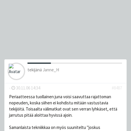
tekijänä
Janne_H
-
30.11.06 14:34
#8487
Periaatteessa tuollainen juna voisi saavuttaa rajattoman
nopeuden, koska siihen ei kohdistu mitään vastustavia
tekijöitä. Toisaalta välimatkat ovat sen verran lyhkäset, että
jarrutus pitää aloittaa hyvissä ajoin.
Samanlaista tekniikkaa on myös suuniteltu "joskus