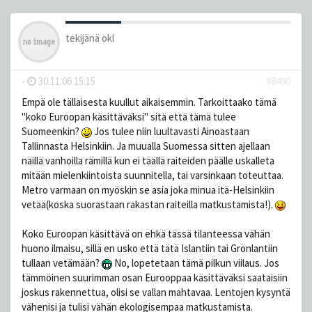
tekijänä
okl
-
30.11.06 15:15
#8490
Empä ole tällaisesta kuullut aikaisemmin. Tarkoittaako tämä
"koko Euroopan käsittäväksi" sitä että tämä tulee
Suomeenkin?
Jos tulee niin luultavasti Ainoastaan
Tallinnasta Helsinkiin. Ja muualla Suomessa sitten ajellaan
näillä vanhoilla rämillä kun ei täällä raiteiden päälle uskalleta
mitään mielenkiintoista suunnitella, tai varsinkaan toteuttaa.
Metro varmaan on myöskin se asia joka minua itä-Helsinkiin
vetää(koska suorastaan rakastan raiteilla matkustamista!).
Koko Euroopan käsittävä on ehkä tässä tilanteessa vähän
huono ilmaisu, sillä en usko että tätä Islantiin tai Grönlantiin
tullaan vetämään?
No, lopetetaan tämä pilkun viilaus. Jos
tämmöinen suurimman osan Eurooppaa käsittäväksi saataisiin
joskus rakennettua, olisi se vallan mahtavaa. Lentojen kysyntä
vähenisi ja tulisi vähän ekologisempaa matkustamista.