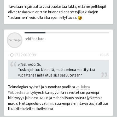
Tavallaan hiljaisuutta voisi puolustaa fakta, että ne peltikopit
olivat tosiaankin erittäin huonosti eristettyjä ja kiskojen
"laulaminen" voisi olla aika epämiellyttävää.
tekijänä
late-
-
17.12.06 00:39
#9145
Klazu kirjoitti:
Tuskin johtuu kielestä, mutta minua mietityttää
ylipäätänsä mitä etua sillä saavutetaan?
Teknologian hyvistä ja huonoista puolista
voi lukea
Wikipediasta
. Lyhyesti kumipyörillä saavutetaan parempi
kiihtyvyys ja hidastuvuus ja mahdollisuus nousta jyrkempiä
mäkiä. Haittapuolia ovat mm. suurempi vierintävastus ja alttius
liukkaille keleille ulkoilmassa.