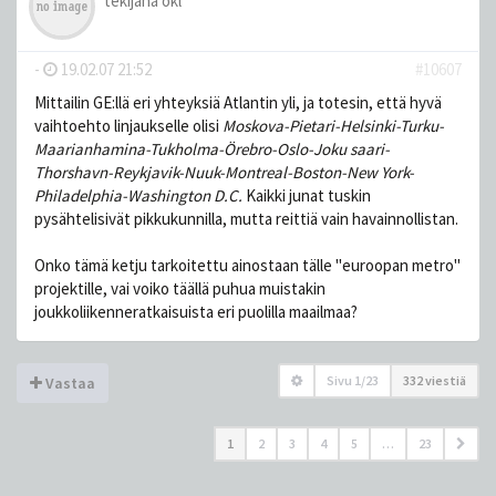
tekijänä
okl
-
19.02.07 21:52
#10607
Mittailin GE:llä eri yhteyksiä Atlantin yli, ja totesin, että hyvä
vaihtoehto linjaukselle olisi
Moskova-Pietari-Helsinki-Turku-
Maarianhamina-Tukholma-Örebro-Oslo-Joku saari-
Thorshavn-Reykjavik-Nuuk-Montreal-Boston-New York-
Philadelphia-Washington D.C.
Kaikki junat tuskin
pysähtelisivät pikkukunnilla, mutta reittiä vain havainnollistan.
Onko tämä ketju tarkoitettu ainostaan tälle "euroopan metro"
projektille, vai voiko täällä puhua muistakin
joukkoliikenneratkaisuista eri puolilla maailmaa?
Sivu
1
/
23
332 viestiä
Vastaa
1
2
3
4
5
…
23