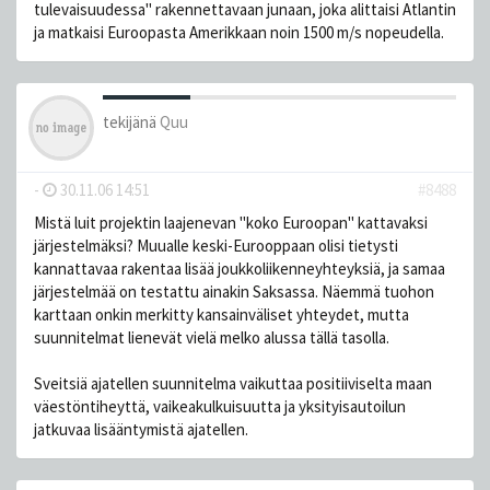
tulevaisuudessa" rakennettavaan junaan, joka alittaisi Atlantin
ja matkaisi Euroopasta Amerikkaan noin 1500 m/s nopeudella.
tekijänä
Quu
-
30.11.06 14:51
#8488
Mistä luit projektin laajenevan "koko Euroopan" kattavaksi
järjestelmäksi? Muualle keski-Eurooppaan olisi tietysti
kannattavaa rakentaa lisää joukkoliikenneyhteyksiä, ja samaa
järjestelmää on testattu ainakin Saksassa. Näemmä tuohon
karttaan onkin merkitty kansainväliset yhteydet, mutta
suunnitelmat lienevät vielä melko alussa tällä tasolla.
Sveitsiä ajatellen suunnitelma vaikuttaa positiiviselta maan
väestöntiheyttä, vaikeakulkuisuutta ja yksityisautoilun
jatkuvaa lisääntymistä ajatellen.