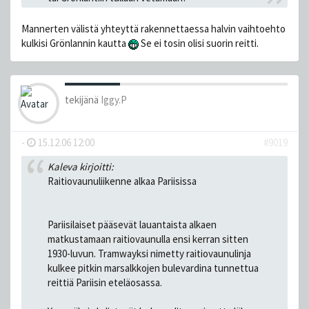
Mannerten välistä yhteyttä rakennettaessa halvin vaihtoehto
kulkisi Grönlannin kautta
Se ei tosin olisi suorin reitti.
tekijänä
Iggy.P
-
15.12.06 12:00
#9019
Kaleva kirjoitti:
Raitiovaunuliikenne alkaa Pariisissa
Pariisilaiset pääsevät lauantaista alkaen
matkustamaan raitiovaunulla ensi kerran sitten
1930-luvun. Tramwayksi nimetty raitiovaunulinja
kulkee pitkin marsalkkojen bulevardina tunnettua
reittiä Pariisin eteläosassa.