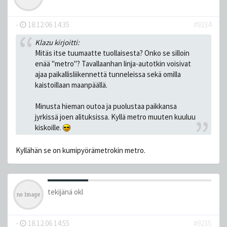
-
18.12.06 14:35
#9234
Klazu kirjoitti:
Mitäs itse tuumaatte tuollaisesta? Onko se silloin
enää "metro"? Tavallaanhan linja-autotkin voisivat
ajaa paikallisliikennettä tunneleissa sekä omilla
kaistoillaan maanpäällä.
Minusta hieman outoa ja puolustaa paikkansa
jyrkissä joen alituksissa. Kyllä metro muuten kuuluu
kiskoille.
Kyllähän se on kumipyörämetrokin metro.
tekijänä
okl
-
18.12.06 14:55
#9235