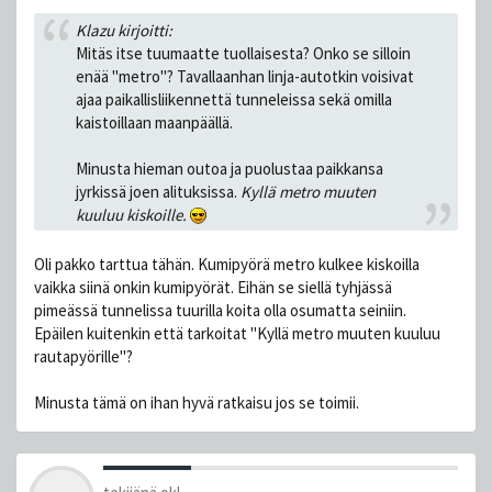
Klazu kirjoitti:
Mitäs itse tuumaatte tuollaisesta? Onko se silloin
enää "metro"? Tavallaanhan linja-autotkin voisivat
ajaa paikallisliikennettä tunneleissa sekä omilla
kaistoillaan maanpäällä.
Minusta hieman outoa ja puolustaa paikkansa
jyrkissä joen alituksissa.
Kyllä metro muuten
kuuluu kiskoille.
Oli pakko tarttua tähän. Kumipyörä metro kulkee kiskoilla
vaikka siinä onkin kumipyörät. Eihän se siellä tyhjässä
pimeässä tunnelissa tuurilla koita olla osumatta seiniin.
Epäilen kuitenkin että tarkoitat "Kyllä metro muuten kuuluu
rautapyörille"?
Minusta tämä on ihan hyvä ratkaisu jos se toimii.