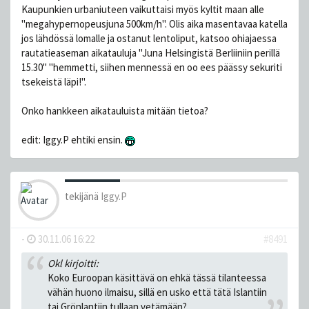
Kaupunkien urbaniuteen vaikuttaisi myös kyltit maan alle
"megahypernopeusjuna 500km/h". Olis aika masentavaa katella
jos lähdössä lomalle ja ostanut lentoliput, katsoo ohiajaessa
rautatieaseman aikatauluja "Juna Helsingistä Berliiniin perillä
15.30" "hemmetti, siihen mennessä en oo ees päässy sekuriti
tsekeistä läpi!".
Onko hankkeen aikatauluista mitään tietoa?
edit: Iggy.P ehtiki ensin.
tekijänä
Iggy.P
-
30.11.06 16:22
#8491
Okl kirjoitti:
Koko Euroopan käsittävä on ehkä tässä tilanteessa
vähän huono ilmaisu, sillä en usko että tätä Islantiin
tai Grönlantiin tullaan vetämään?