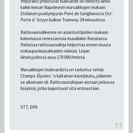
Ympyräksi yhdistyvät bulevardit on nimetty lähes
kaikki keisari Napoleonin marsalkkojen mukaan.
Eteläisen puoliympyrän Pont de Gariglianosta Ost-
Porte d´Ivryyn kulkee Tramway 24 minuutissa.
Raitiovaunuliikenne on asiantuntijoiden mukaan
kokemassa renessanssia muuallakin Ranskassa.
Pariisissa raitiovaunulinja helpottaa ennen muuta
esikaupunkiasukkaiden elämää. Linjan
läheisyydessä asuu 170 000 ihmistä.
Marsalkkojen bulevardista on tarkoitus tehdä
Champs-Élysées´n kaltainen kävelykatu, jollainen
se aikoinaan oli. Raitiovaunulinjaan aiotaan jatkossa
lisäyksiä, jotka laajentavat sitä entisestään.
STT, DPA