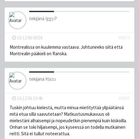
tekijänä
Iggy.P
-
16.12.06 00:56
#9074
Montrealissa on kuulemma vastaava. Johtuneeko siitä että
Montrealin pääkieli on Ranska.
tekijänä
Klazu
-
16.12.06 10:46
#9083
Tuskin johtuu kielestä, mutta minua mietityttää ylipäätänsä
mitä etua sillä saavutetaan? Matkustusmukavuus oli
mielestäni alhaisempi ja nopeudetkin pienempiä kuin kiskoilla.
Onhan se toki hiljaisempi, jos kyseessä on todella mutkainen
reitti. Sitä ei tullut noteerattua.