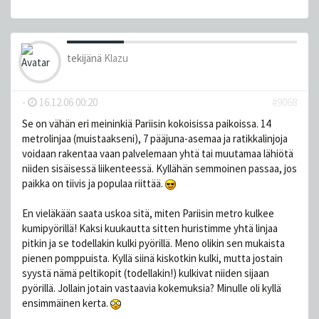
tekijänä
Klazu
-
16.12.06 00:20
#9068
Se on vähän eri meininkiä Pariisin kokoisissa paikoissa. 14
metrolinjaa (muistaakseni), 7 pääjuna-asemaa ja ratikkalinjoja
voidaan rakentaa vaan palvelemaan yhtä tai muutamaa lähiötä
niiden sisäisessä liikenteessä. Kyllähän semmoinen passaa, jos
paikka on tiivis ja populaa riittää.
En vieläkään saata uskoa sitä, miten Pariisin metro kulkee
kumipyörillä! Kaksi kuukautta sitten huristimme yhtä linjaa
pitkin ja se todellakin kulki pyörillä. Meno olikin sen mukaista
pienen pomppuista. Kyllä siinä kiskotkin kulki, mutta jostain
syystä nämä peltikopit (todellakin!) kulkivat niiden sijaan
pyörillä. Jollain jotain vastaavia kokemuksia? Minulle oli kyllä
ensimmäinen kerta.