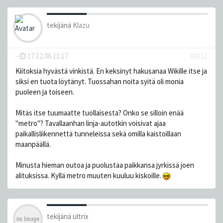
tekijänä
Klazu
-
17.12.06 11:17
#9151
Kiitoksia hyvästä vinkistä. En keksinyt hakusanaa Wikille itse ja
siksi en tuota löytänyt. Tuossahan noita syitä oli monia
puoleen ja toiseen.
Mitäs itse tuumaatte tuollaisesta? Onko se silloin enää
"metro"? Tavallaanhan linja-autotkin voisivat ajaa
paikallisliikennettä tunneleissa sekä omilla kaistoillaan
maanpäällä.
Minusta hieman outoa ja puolustaa paikkansa jyrkissä joen
alituksissa. Kyllä metro muuten kuuluu kiskoille.
tekijänä
ultrix