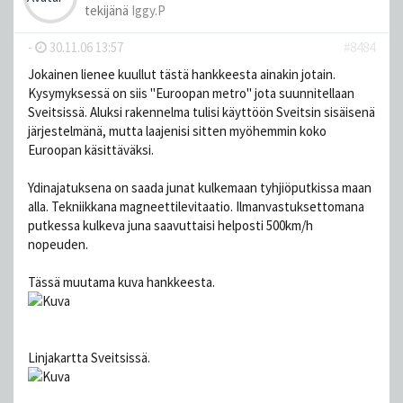
tekijänä
Iggy.P
-
30.11.06 13:57
#8484
Jokainen lienee kuullut tästä hankkeesta ainakin jotain.
Kysymyksessä on siis "Euroopan metro" jota suunnitellaan
Sveitsissä. Aluksi rakennelma tulisi käyttöön Sveitsin sisäisenä
järjestelmänä, mutta laajenisi sitten myöhemmin koko
Euroopan käsittäväksi.
Ydinajatuksena on saada junat kulkemaan tyhjiöputkissa maan
alla. Tekniikkana magneettilevitaatio. Ilmanvastuksettomana
putkessa kulkeva juna saavuttaisi helposti 500km/h
nopeuden.
Tässä muutama kuva hankkeesta.
Linjakartta Sveitsissä.